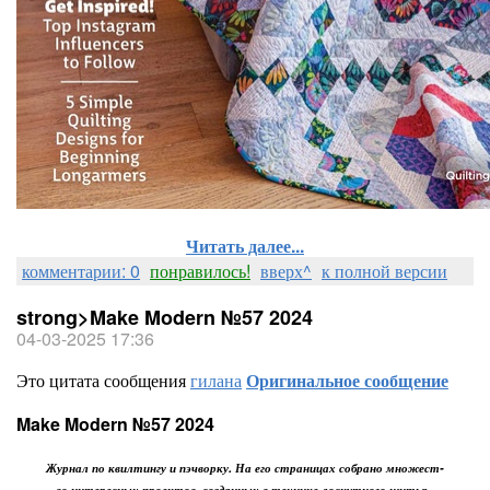
Читать далее...
комментарии: 0
понравилось!
вверх^
к полной версии
strong>Make Modern №57 2024
04-03-2025 17:36
Это цитата сообщения
гилана
Оригинальное сообщение
Make Modern №57 2024
Журнал по квилтингу и пэчворку. На его страницах собрано множест-
во интересных проектов, созданных в технике лоскутного шитья.