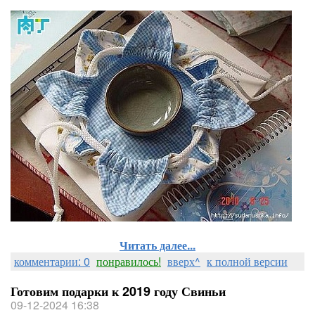
Читать далее...
комментарии: 0
понравилось!
вверх^
к полной версии
Готовим подарки к 2019 году Свиньи
09-12-2024 16:38