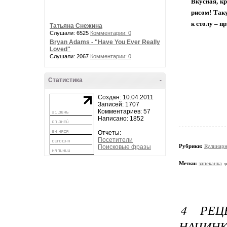
Вкусная, кр
рисом! Так
к столу – п
Татьяна Снежина
Слушали: 6525
Комментарии: 0
Bryan Adams - "Have You Ever Really
Loved"
Слушали: 2067
Комментарии: 0
Статистика
-
Создан: 10.04.2011
Записей: 1707
Комментариев: 57
Написано: 1852
Отчеты:
Посетители
Рубрики:
Кулинарн
Поисковые фразы
Метки:
запеканка
4 РЕЦ
НАЧИН