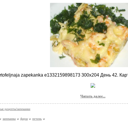
Читать далее...
ые рецепты/запеканки
запеканка
фарш
печень