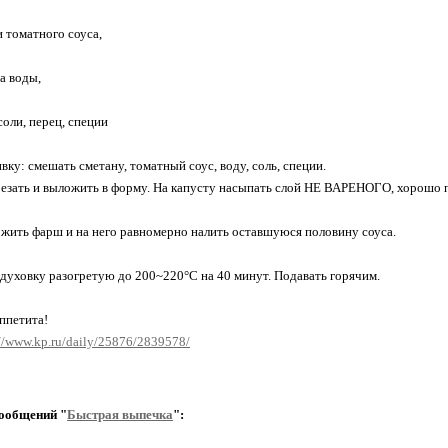
и томатного соуса,
а воды,
соли, перец, специи
вку: смешать сметану, томатный соус, воду, соль, специи.
езать и выложить в форму. На капусту насыпать слой НЕ ВАРЕНОГО, хорошо п
жить фарш и на него равномерно налить оставшуюся половину соуса.
 духовку разогретую до 200~220°C на 40 минут. Подавать горячим.
ппетита!
://www.kp.ru/daily/25876/2839578/
ообщений "
Быстрая выпечка
":