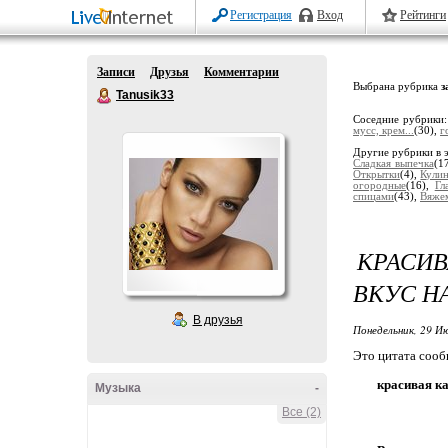
Регистрация
Вход
Рейтинги
Записи
Друзья
Комментарии
Выбрана рубрика
з
Tanusik33
Соседние рубрики
мусс, крем...
(30),
г
Другие рубрики в 
Сладкая выпечка
(1
Открытки
(4),
Кули
огородные
(16),
Гл
спицами
(43),
Вяже
КРАСИВ
ВКУС Н
В друзья
Понедельник, 29 Ию
Это цитата соо
красивая ка
Музыка
-
Все (2)