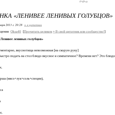
НКА «ЛЕНИВЕЕ ЛЕНИВЫХ ГОЛУБЦОВ»
варя 2013 г. 20:28
+ в цитатник
бщения
Oksa40
[
Прочитать целиком
+
В свой цитатник или сообщество!
]
«Ленивее ленивых голубцов»
ементарно, вкуснотища невозможная [на скорую руку]
ыстро подать на стол блюдо вкусное и симпатичное? Времени нет? Это блюдо 
ы,
рша (мясо+лук+соль+специи),
са
а
ы,