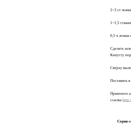
2~3 ст ложк
1~1,5 стакан
0,5 ч ложки 
Сделать зали
Капусту пор
Сверху выло
Поставить в
Приятного а
ссылка
http
Серия с