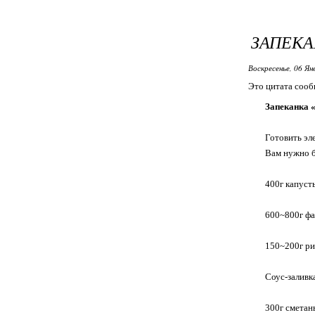
ЗАПЕКА
Воскресенье, 06 Ян
Это цитата соо
Запеканка 
Готовить эл
Вам нужно б
400г капуст
600~800г фа
150~200г ри
Соус-заливк
300г сметан