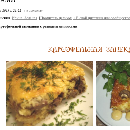
 2013 г. 21:22
+ в цитатник
бщения
Ирина_Зелёная
[
Прочитать целиком
+
В свой цитатник или сообщество
картофельной запеканки с разными начинками