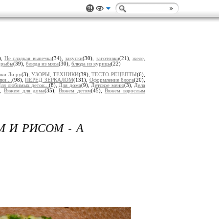
),
Не сладкая выпечка
(34),
закуски
(30),
заготовки
(21),
желе,
 рыбы
(39),
блюда из мяса
(30),
блюда из курицы
(22)
ки Ли.ру
(3),
УЗОРЫ, ТЕХНИКИ
(39),
ТЕСТО-РЕЦЕПТЫ
(6),
и....
(98),
ПЕРЕД ЗЕРКАЛОМ
(131),
Оформление блога
(20),
ля любимых деток...
(8),
Для дома
(9),
Детское меню
(3),
Дела
),
Вяжем для дома
(35),
Вяжем детям
(45),
Вяжем взрослым
 И РИСОМ - А