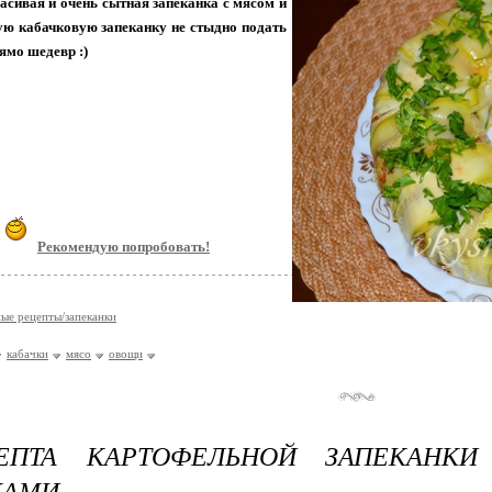
асивая и очень сытная запеканка с мясом и
ую кабачковую запеканку не стыдно подать
рямо шедевр :)
Рекомендую попробовать!
ые рецепты/запеканки
кабачки
мясо
овощи
ЕПТА КАРТОФЕЛЬНОЙ ЗАПЕКАНК
КАМИ