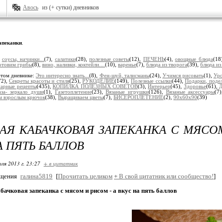
Авось
из (+ сутки) дневников
апеканки
.
:
соусы, начинки...
(7),
салатики
(28),
полезные советы
(12),
ПЕЧЕНЬ
(4),
овощные блюда
(18
отовим грибы
(8),
вино, наливки, коктейли....
(10),
варенье
(7),
блюда из творога
(39),
блюда из
этом дневнике:
Это интересно знать...
(8),
Фен-шуй, талисманы
(24),
Учимся рисовать
(1),
Уро
72),
Секреты красоты и стиля
(25),
РУКОДЕЛИЕ
(149),
Полезные ссылки
(44),
Подарки, поделк
нарные рецепты
(435),
КОПИЛКА ПОЛЕЗНЫХ СОВЕТОВ
(3),
Интерьер
(45),
Здоровье
(61),
Д
аза- зеркало души
(1),
Газетоплетение
(23),
Вязаные игрушки
(126),
Вязаные аксессуары
(7
м взрослым крючок
(38),
Выращиваем цветы
(7),
БИСЕРОПЛЕТЕНИЕ
(2),
90х60х90
(39)
АЯ КАБАЧКОВАЯ ЗАПЕКАНКА С МЯСОМ
А ПЯТЬ БАЛЛОВ
ля 2013 г. 23:27
+ в цитатник
бщения
галина5819
[
Прочитать целиком
+
В свой цитатник или сообщество!
]
бачковая запеканка с мясом и рисом - а вкус на пять баллов