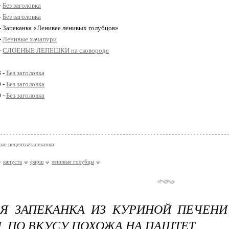
-
Без заголовка
-
Без заголовка
 - Запеканка «Ленивее ленивых голубцов»
-
Ленивые хачапури
-
СЛОЕНЫЕ ЛЕПЕШКИ на сковороде
8 -
Без заголовка
9 -
Без заголовка
0 -
Без заголовка
ые рецепты/запеканки
капуста
фарш
ленивые голубцы
Я ЗАПЕКАНКА ИЗ КУРИНОЙ ПЕЧЕНИ
, ПО ВКУСУ ПОХОЖА НА ПАШТЕТ