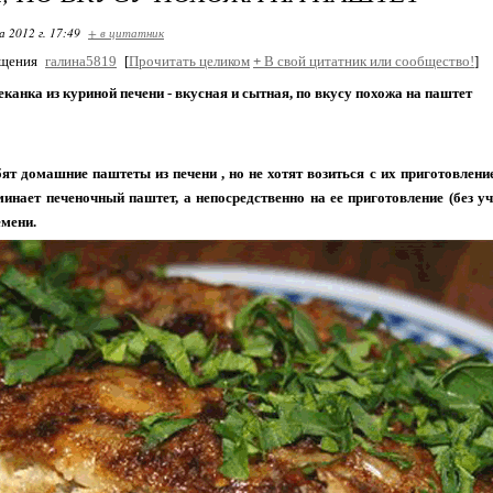
 2012 г. 17:49
+ в цитатник
бщения
галина5819
[
Прочитать целиком
+
В свой цитатник или сообщество!
]
еканка из куриной печени - вкусная и сытная, по вкусу похожа на паштет
т домашние паштеты из печени , но не хотят возиться с их приготовление
инает печеночный паштет, а непосредственно на ее приготовление (без у
емени.