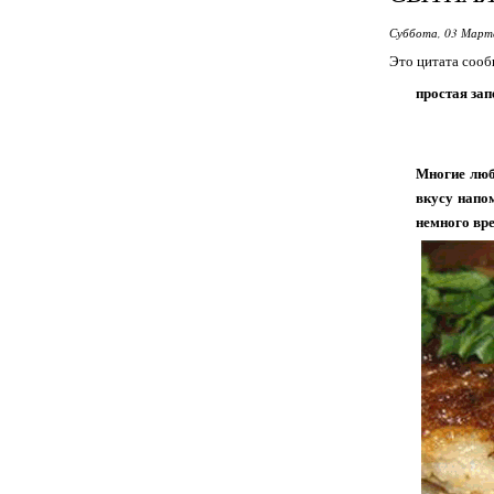
Суббота, 03 Марта
Это цитата соо
простая зап
Многие любя
вкусу напом
немного вр