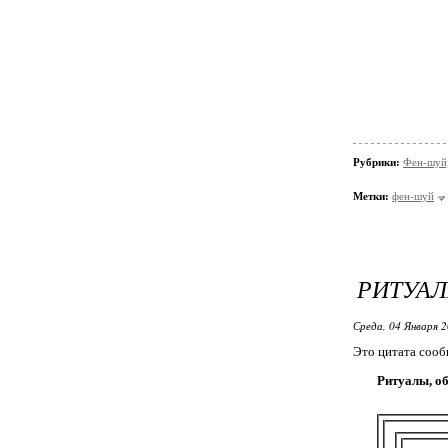
Рубрики:
Фен-шуй,
Метки:
фен-шуй
РИТУАЛ
Среда, 04 Января 2
Это цитата соо
Ритуалы, о