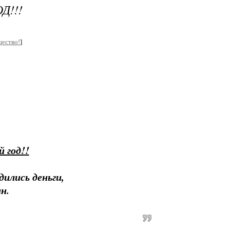
!!!
щество!
]
 год!!
дились деньги,
н.