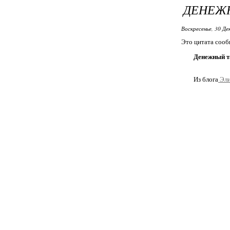
ДЕНЕЖН
Воскресенье, 30 Де
Это цитата соо
Денежный т
Из блога
Эл