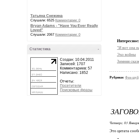
Татьяна Снежина
Слушали: 6525
Комментарии: 0
Bryan Adams - "Have You Ever Really
Loved"
Слушали: 2067
Комментарии: 0
Интересное
"И вот она н
Статистика
-
Эхо войны
Создан: 10.04.2011
Зимняя сказ
Записей: 1707
Комментариев: 57
Написано: 1852
Рубрики:
Фен-шуй,
Отчеты:
Посетители
Поисковые фразы
ЗАГОВО
Четверг, 03 Января
Это цитата соо