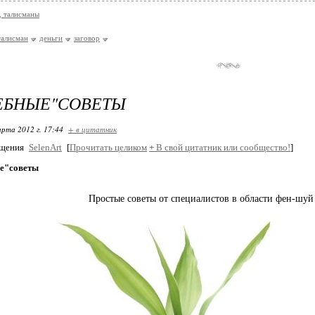
 талисманы
талисман
деньги
заговор
ЕБНЫЕ"СОВЕТЫ
арта 2012 г. 17:44
+ в цитатник
бщения
SelenArt
[
Прочитать целиком
+
В свой цитатник или сообщество!
]
е"советы
Простые советы от специалистов в области фен-шуй