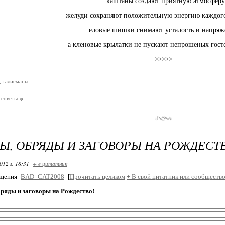
каштаны создают приятную атмосфер
желуди сохраняют положительную энергию каждого
еловые шишки снимают усталость и напряж
а кленовые крылатки не пускают непрошеных госте
>>>>>
 талисманы
советы
Ы, ОБРЯДЫ И ЗАГОВОРЫ НА РОЖДЕСТ
012 г. 18:31
+ в цитатник
бщения
BAD_CAT2008
[
Прочитать целиком
+
В свой цитатник или сообщество
бряды и заговоры на Рождество!