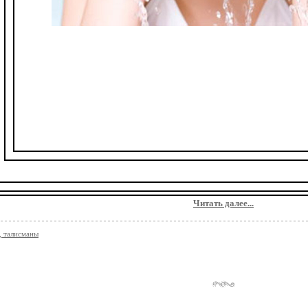
Чтобы быть здоровыми в наступи
умывайтесь 3 января со сло
Как вода лица моего косне
Так и тело мое здоровьем нал
Во имя Отца и Сына и Святого Ду
Читать далее...
 талисманы