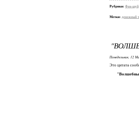
Рубрики:
Фен-шуй,
Метки:
денежный 
"ВОЛШ
Понедельник, 12 М
Это цитата соо
"Волшебны