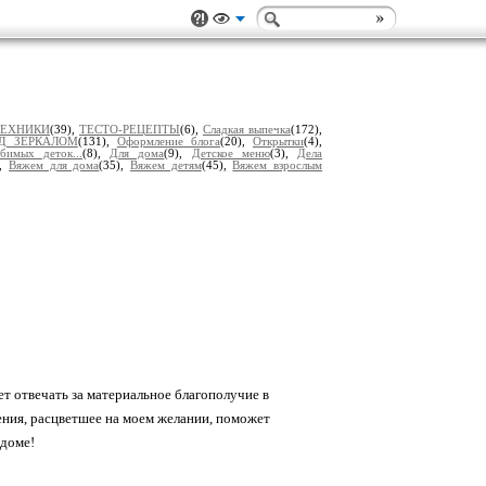
ТЕХНИКИ
(39),
ТЕСТО-РЕЦЕПТЫ
(6),
Сладкая выпечка
(172),
Д ЗЕРКАЛОМ
(131),
Оформление блога
(20),
Открытки
(4),
бимых деток...
(8),
Для дома
(9),
Детское меню
(3),
Дела
),
Вяжем для дома
(35),
Вяжем детям
(45),
Вяжем взрослым
ет отвечать за материальное благополучие в
ения, расцветшее на моем желании, поможет
 доме!