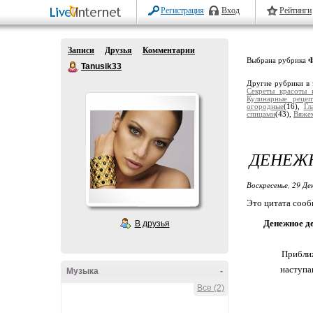
Регистрация
Вход
Рейтинги
Записи
Друзья
Комментарии
Выбрана рубрика
Ф
Tanusik33
Другие рубрики в 
Секреты красоты 
Кулинарные рецеп
огородные
(16),
Гл
спицами
(43),
Вяже
ДЕНЕЖН
Воскресенье, 29 Де
Это цитата соо
Денежное де
В друзья
Приближ
наступа
Музыка
-
Все (2)