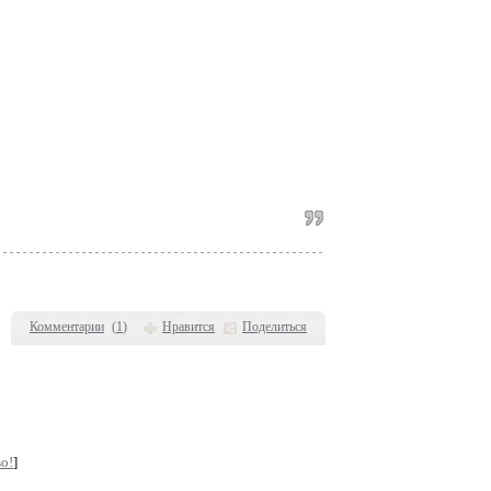
Комментарии
(
1
)
Нравится
Поделиться
о!
]