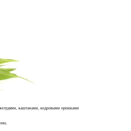
желудями, каштанами, кедровыми ореш­ками
нию,