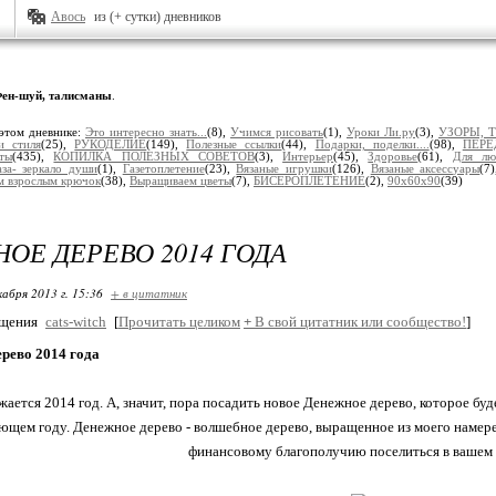
Авось
из (+ сутки) дневников
ен-шуй, талисманы
.
этом дневнике:
Это интересно знать...
(8),
Учимся рисовать
(1),
Уроки Ли.ру
(3),
УЗОРЫ, 
и стиля
(25),
РУКОДЕЛИЕ
(149),
Полезные ссылки
(44),
Подарки, поделки....
(98),
ПЕРЕ
ты
(435),
КОПИЛКА ПОЛЕЗНЫХ СОВЕТОВ
(3),
Интерьер
(45),
Здоровье
(61),
Для лю
аза- зеркало души
(1),
Газетоплетение
(23),
Вязаные игрушки
(126),
Вязаные аксессуары
(7
м взрослым крючок
(38),
Выращиваем цветы
(7),
БИСЕРОПЛЕТЕНИЕ
(2),
90х60х90
(39)
ОЕ ДЕРЕВО 2014 ГОДА
кабря 2013 г. 15:36
+ в цитатник
бщения
cats-witch
[
Прочитать целиком
+
В свой цитатник или сообщество!
]
рево 2014 года
ается 2014 год. А, значит, пора посадить новое Денежное дерево, которое буд
ющем году. Денежное дерево - волшебное дерево, выращенное из моего намер
финансовому благополучию поселиться в вашем