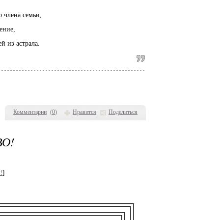
у
 члена семьи,
ение,
й из астрала.
Комментарии
(
0
)
Нравится
Поделиться
ВО!
!
]