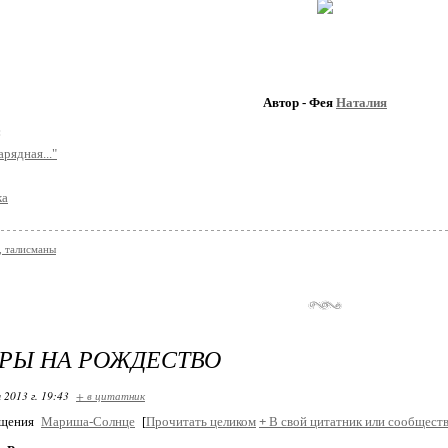
Автор - Фея
Наталия
:
арядная..."
ка
 талисманы
РЫ НА РОЖДЕСТВО
 2013 г. 19:43
+ в цитатник
бщения
Мариша-Солнце
[
Прочитать целиком
+
В свой цитатник или сообществ