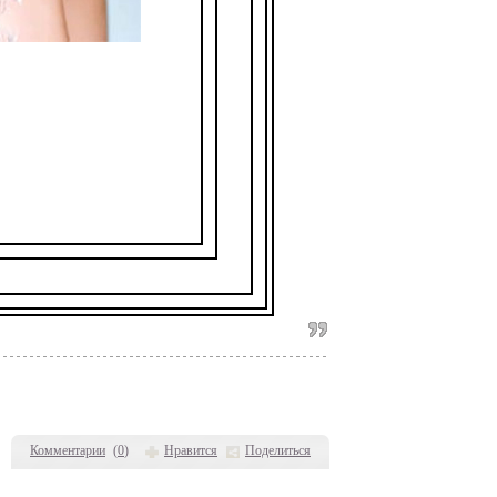
вшем году,
вами:
тся,
ьется.
ха. Аминь.
Комментарии
(
0
)
Нравится
Поделиться