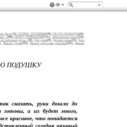
ки Ли.ру
(3),
УЗОРЫ, ТЕХНИКИ
(39),
ТЕСТО-РЕЦЕПТЫ
(6),
и....
(98),
ПЕРЕД ЗЕРКАЛОМ
(131),
Оформление блога
(20),
ля любимых деток...
(8),
Для дома
(9),
Детское меню
(3),
Дела
),
Вяжем детям
(45),
Вяжем взрослым спицами
(43),
Вяжем
УЮ ПОДУШКУ
 так сказать, руки дошли до
 готовы, а их будет много,
все красивое, что попадается
дставленный сегодня вязаный