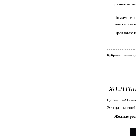
разноцветн
Помимо мно
множеству ш
Предлагаю н
Рубрики:
Вяжем дл
ЖЕЛТЫ
Суббота, 02 Сентя
Это цитата соо
Желтые ро