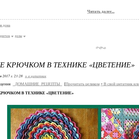
Читать далее...
я дома
крючок
розы
Е КРЮЧКОМ В ТЕХНИКЕ «ЦВЕТЕНИЕ»
я 2017 г. 23:28
+ в цитатник
бщения
_ДОМАШНИЕ_РЕЦЕПТЫ_
[
Прочитать целиком
+
В свой цитатник ил
КРЮЧКОМ В ТЕХНИКЕ «ЦВЕТЕНИЕ»