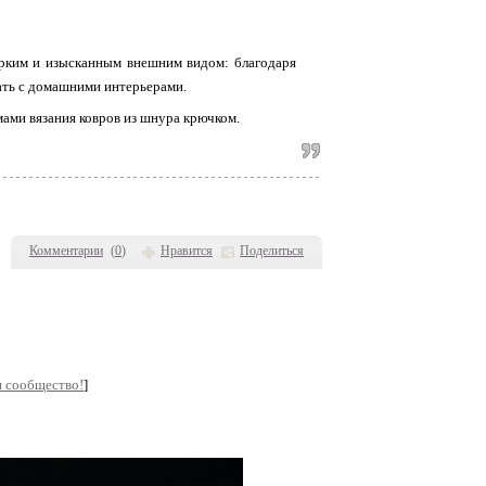
ярким и изысканным внешним видом: благодаря
ать с домашними интерьерами.
мами вязания ковров из шнура крючком.
Комментарии
(
0
)
Нравится
Поделиться
и сообщество!
]