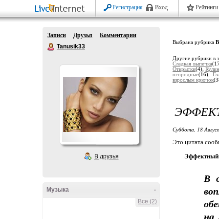
Регистрация
Вход
Рейтинги
Записи
Друзья
Комментарии
Выбрана рубрика
В
Tanusik33
Другие рубрики в 
Сладкая выпечка
(1
Открытки
(4),
Кули
огородные
(16),
Гл
взрослым крючок
(3
ЭФФЕК
Суббота, 18 Авгус
Это цитата соо
Эффектный 
В друзья
В 
во
Музыка
-
обе
Все (2)
на 