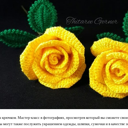
 крючком. Мастер-класс в фотографиях, просмотрев который вы сможете своим
ы могут также послужить украшением одежды, шляпки, сумочки и в качестве 