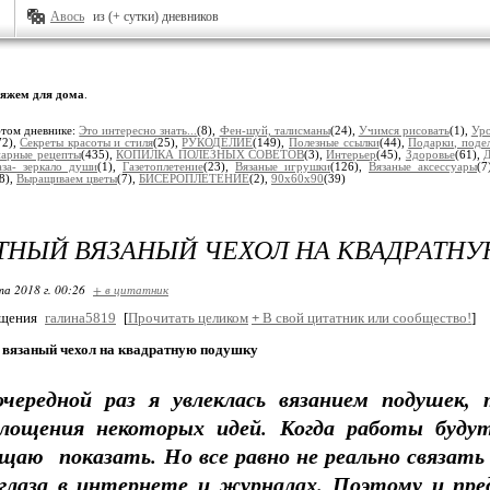
Авось
из (+ сутки) дневников
яжем для дома
.
этом дневнике:
Это интересно знать...
(8),
Фен-шуй, талисманы
(24),
Учимся рисовать
(1),
Уро
72),
Секреты красоты и стиля
(25),
РУКОДЕЛИЕ
(149),
Полезные ссылки
(44),
Подарки, поделк
нарные рецепты
(435),
КОПИЛКА ПОЛЕЗНЫХ СОВЕТОВ
(3),
Интерьер
(45),
Здоровье
(61),
Д
аза- зеркало души
(1),
Газетоплетение
(23),
Вязаные игрушки
(126),
Вязаные аксессуары
(7
8),
Выращиваем цветы
(7),
БИСЕРОПЛЕТЕНИЕ
(2),
90х60х90
(39)
ТНЫЙ ВЯЗАНЫЙ ЧЕХОЛ НА КВАДРАТН
та 2018 г. 00:26
+ в цитатник
бщения
галина5819
[
Прочитать целиком
+
В свой цитатник или сообщество!
]
вязаный чехол на квадратную подушку
очередной раз я увлеклась вязанием подушек,
площения некоторых идей. Когда работы будут
щаю показать. Но все равно не реально связать 
глаза в интернете и журналах. Поэтому и пре