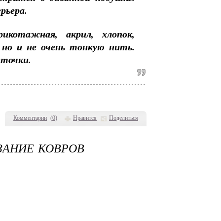
рьера.
котажная, акрил, хлопок,
но и не очень тонкую нить.
иточки.
Комментарии
(
0
)
Нравится
Поделиться
ЗАНИЕ КОВРОВ