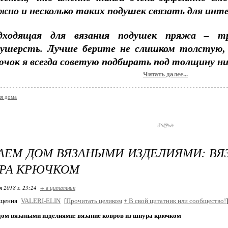
но и несколько таких подушек связать для инте
дходящая для вязания подушек пряжа – три
лушерсть. Лучше берите не слишком толстую, 
чок я всегда советую подбирать под толщину н
Читать далее...
я дома
ЕМ ДОМ ВЯЗАНЫМИ ИЗДЕЛИЯМИ: ВЯ
РА КРЮЧКОМ
я 2018 г. 23:24
+ в цитатник
бщения
VALERI-ELIN
[
Прочитать целиком
+
В свой цитатник или сообщество!
]
ом вязаными изделиями: вязание ковров из шнура крючком