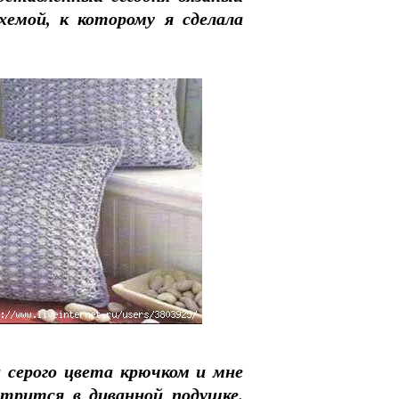
емой, к которому я сделала
 серого цвета крючком и мне
трится в диванной подушке.