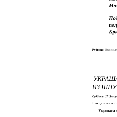
Мож
По
по
Крю
Рубрики:
Вяжем дл
УКРАША
ИЗ ШНУ
Суббота, 27 Январ
Это цитата соо
Украшаем д