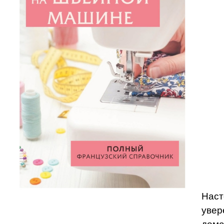
Наст
увер