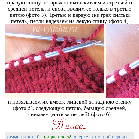
правую спицу осторожно вытаскиваем из третьей и
средней петель, и снова вводим ее только в третью
петлю (фото 3). Третью и первую (из трех снятых
петель) петли надеваем на левую спицу (фото 4)
и повязываем их вместе лицевой за заднюю стенку
(фото 5), следующую петлю, бывшую средней,
снимаем (нить за петлей) (фото 6)
комментарии: 0
понравилось!
вверх^
к полной версии