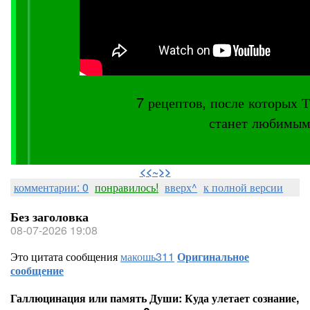
7 рецептов, после котор
станет любимым
⠀
<<~>>
комментарии: 0
понравилось!
вверх^
к полной версии
Без заголовка
08-07-2026 19:08
Это цитата сообщения
макошь311
Оригинальное
сообщение
Галлюцинация или память Души: Куда улетает сознание,