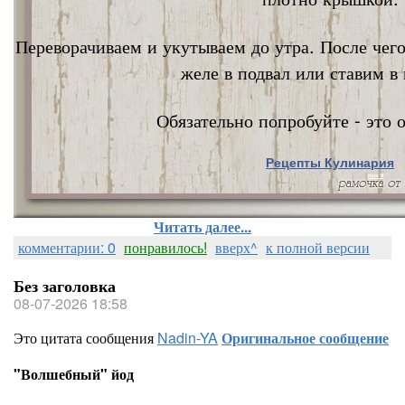
Переворачиваем и укутываем до утра. После чег
желе в подвал или ставим в 
Обязательно попробуйте - это о
Рецепты Кулинария
Nata Vi
Читать далее...
комментарии: 0
понравилось!
вверх^
к полной версии
Без заголовка
08-07-2026 18:58
Это цитата сообщения
Nadin-YA
Оригинальное сообщение
"Волшебный" йод