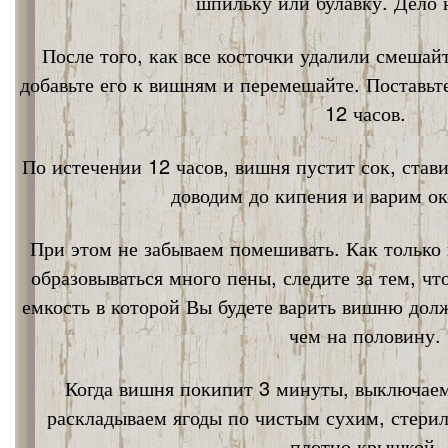
шпильку или булавку. Дело 
После того, как все косточки удалили смешай
добавьте его к вишням и перемешайте. Поставьт
12 часов.
По истечении 12 часов, вишня пустит сок, став
доводим до кипения и варим ок
При этом не забываем помешивать. Как только 
образовываться много пены, следите за тем, ч
емкость в которой Вы будете варить вишню дол
чем на половину.
Когда вишня покипит 3 минуты, выключаем
раскладываем ягоды по чистым сухим, стери
плотно крышкой.