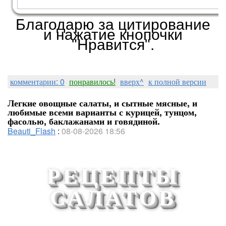
Благодарю за цитирование
и нажатие кнопочки
"Нравится".
Работы в большом формате ВО
ВЛОЖЕНИИ ВНИЗУ ПОСТА
комментарии: 0
понравилось!
вверх^
к полной версии
Легкие овощные салаты, и сытные мясные, и
любимые всеми варианты с курицей, тунцом,
фасолью, баклажанами и говядиной.
Beauti_Flash
:
08-08-2026 18:56
РЕЦЕПТЫ
САЛАТОВ