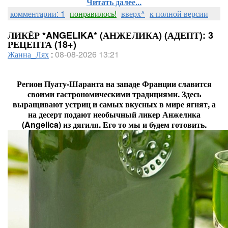
Читать далее...
комментарии: 1
понравилось!
вверх^
к полной версии
ЛИКЁР *ANGELIKA* (АНЖЕЛИКА) (АДЕПТ): 3
РЕЦЕПТА (18+)
Жанна_Лях
:
08-08-2026 13:21
Регион Пуату-Шаранта на западе Франции славится
своими гастрономическими традициями. Здесь
выращивают устриц и самых вкусных в мире ягнят, а
на десерт подают необычный ликер Анжелика
(Angelica) из дягиля. Его то мы и будем готовить.