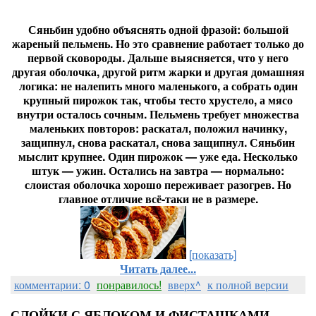
Сяньбин удобно объяснять одной фразой: большой
жареный пельмень. Но это сравнение работает только до
первой сковороды. Дальше выясняется, что у него
другая оболочка, другой ритм жарки и другая домашняя
логика: не налепить много маленького, а собрать один
крупный пирожок так, чтобы тесто хрустело, а мясо
внутри осталось сочным. Пельмень требует множества
маленьких повторов: раскатал, положил начинку,
защипнул, снова раскатал, снова защипнул. Сяньбин
мыслит крупнее. Один пирожок — уже еда. Несколько
штук — ужин. Остались на завтра — нормально:
слоистая оболочка хорошо переживает разогрев. Но
главное отличие всё-таки не в размере.
[показать]
Читать далее...
комментарии: 0
понравилось!
вверх^
к полной версии
СЛОЙКИ С ЯБЛОКОМ И ФИСТАШКАМИ