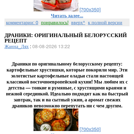
[700x350]
Читать далее...
комментарии: 0
понравилось!
вверх^
к полной версии
ДРАНИКИ: ОРИГИНАЛЬНЫЙ БЕЛОРУССКИЙ
РЕЦЕПТ
Жанна_Лях
:
08-08-2026 13:22
Драники по оригинальному белорусскому рецепту:
картофельные хрустяшки, которые покорили мир. Эти
золотистые картофельные оладьи стали настоящей
классикой восточноевропейской кухни! Мы любим их с
детства — тонкие и румяные, с хрустящими краями и
нежной серединкой. Идеально подходят как на быстрый
завтрак, так и на сытный ужин, а аромат свежих
драников невозможно перепутать ни с чем другим.
[700x350]