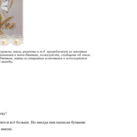
журналы, книги, рецепты и т.д. принадлежат их законным
льзования в моем дневнике, пожалуйста, сообщите об этом.
невнике, взяты из открытых источников и используются
й выгоды.
чку!
вится всё больше. Но иногда ник написан буквами
по имени.