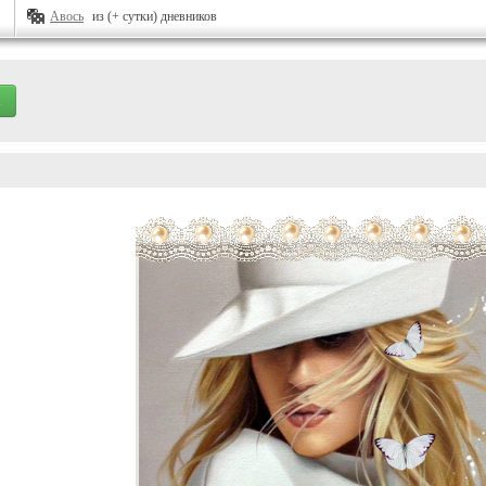
Авось
из (+ сутки) дневников