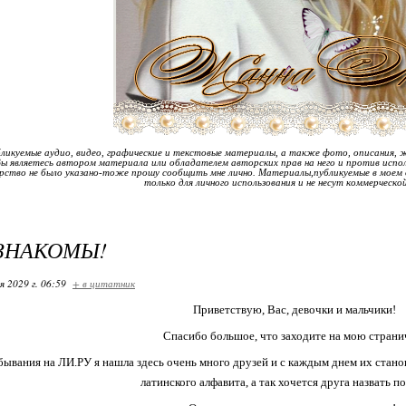
бликуемые аудио, видео, графические и текстовые материалы, а также фото, описания, 
Вы являетесь автором материала или обладателем авторских прав на него и против испо
рство не было указано-тоже прошу сообщить мне лично. Материалы,публикуемые в моем д
только для личного использования и не несут коммерческо
ЗНАКОМЫ!
я 2029 г. 06:59
+ в цитатник
Приветствую, Вас, девочки и мальчики!
Спасибо большое, что заходите на мою страни
бывания на ЛИ.РУ я нашла здесь очень много друзей и с каждым днем их стано
латинского алфавита, а так хочется друга назвать 