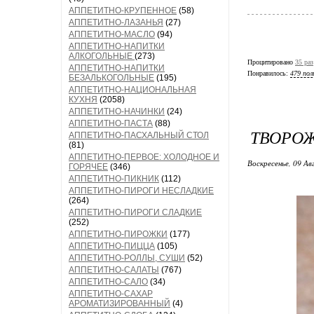
АППЕТИТНО-КРУПЕННОЕ
(58)
АППЕТИТНО-ЛАЗАНЬЯ
(27)
АППЕТИТНО-МАСЛО
(94)
АППЕТИТНО-НАПИТКИ
АЛКОГОЛЬНЫЕ
(273)
Процитировано
35 раз
АППЕТИТНО-НАПИТКИ
Понравилось:
479 пол
БЕЗАЛЬКОГОЛЬНЫЕ
(195)
АППЕТИТНО-НАЦИОНАЛЬНАЯ
КУХНЯ
(2058)
АППЕТИТНО-НАЧИНКИ
(24)
АППЕТИТНО-ПАСТА
(88)
ТВОРО
АППЕТИТНО-ПАСХАЛЬНЫЙ СТОЛ
(81)
АППЕТИТНО-ПЕРВОЕ: ХОЛОДНОЕ И
Воскресенье, 09 Ав
ГОРЯЧЕЕ
(346)
АППЕТИТНО-ПИКНИК
(112)
АППЕТИТНО-ПИРОГИ НЕСЛАДКИЕ
(264)
АППЕТИТНО-ПИРОГИ СЛАДКИЕ
(252)
АППЕТИТНО-ПИРОЖКИ
(177)
АППЕТИТНО-ПИЦЦА
(105)
АППЕТИТНО-РОЛЛЫ, СУШИ
(52)
АППЕТИТНО-САЛАТЫ
(767)
АППЕТИТНО-САЛО
(34)
АППЕТИТНО-САХАР
АРОМАТИЗИРОВАННЫЙ
(4)