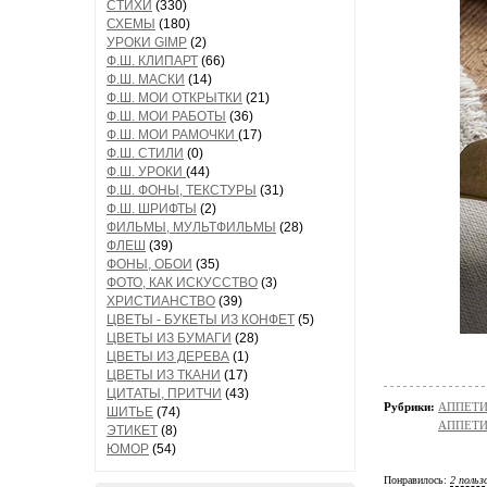
СТИХИ
(330)
СХЕМЫ
(180)
УРОКИ GIMP
(2)
Ф.Ш. КЛИПАРТ
(66)
Ф.Ш. МАСКИ
(14)
Ф.Ш. МОИ ОТКРЫТКИ
(21)
Ф.Ш. МОИ РАБОТЫ
(36)
Ф.Ш. МОИ РАМОЧКИ
(17)
Ф.Ш. СТИЛИ
(0)
Ф.Ш. УРОКИ
(44)
Ф.Ш. ФОНЫ, ТЕКСТУРЫ
(31)
Ф.Ш. ШРИФТЫ
(2)
ФИЛЬМЫ, МУЛЬТФИЛЬМЫ
(28)
ФЛЕШ
(39)
ФОНЫ, ОБОИ
(35)
ФОТО, КАК ИСКУССТВО
(3)
ХРИСТИАНСТВО
(39)
ЦВЕТЫ - БУКЕТЫ ИЗ КОНФЕТ
(5)
ЦВЕТЫ ИЗ БУМАГИ
(28)
ЦВЕТЫ ИЗ ДЕРЕВА
(1)
ЦВЕТЫ ИЗ ТКАНИ
(17)
ЦИТАТЫ, ПРИТЧИ
(43)
Рубрики:
АППЕТИ
ШИТЬЕ
(74)
АППЕТИ
ЭТИКЕТ
(8)
ЮМОР
(54)
Понравилось:
2 польз