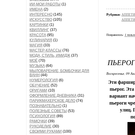
ИИ-МОИ РАБОТЫ
(1)
ИМЕНА
(2)
ИНТЕРЕСНО
(145)
Рубрики:
АППЕТИ
ИСКУССТВО
(105)
АППЕТИ
КАРТИНКИ
(1)
КВИЛЛИНГ
(37)
КРАСОТА
(95)
Понравилось:
1 польз
КУЛИНАРИЯ
(1)
МАГИЯ
(33)
МАСТЕР-КЛАССЫ
(76)
МОДА, СТИЛЬ, ИМИДЖ
(37)
ПЬЕРОГ
МОЁ
(70)
МУЗЫКА
(64)
МЫЛОВАРЕНИЕ, БОМБОЧКИ ДЛЯ
Воскресенье, 09 Ав
ВАНН
(44)
НУМЕРОЛОГИЯ
(6)
Эти фарширо
ОБУЧЕНИЕ
(52)
пьерог. Эт
ОРИГАМИ
(10)
ОФОРМЛЕНИЕ ДНЕВНИКА
(31)
вариант на
ПАРИКМАХЕРСКОЕ ДЕЛО
(74)
пьероги чр
ПОЗНАВАТЕЛЬНО
(1)
улиц. 
ПОЛЕЗНЫЕ СОВЕТЫ
(53)
ПСИХОЛОГИЯ
(89)
п
РАМОЧКИ
(39)
РУКОДЕЛИЕ
(30)
СВОИМИ РУКАМИ
(100)