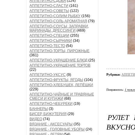
АППЕТИТНО-СДОБА
(124)
АППЕТИТНО-СЛАСТИ
(161)
АППЕТИТНО-СОВЕТЫ
(122)
АППЕТИТНО-СОЛИМ РЫБКУ
(156)
АППЕТИТНО-СОЛЬ АРОМАТНАЯ
(79)
АППЕТИТНО-СОУСЫ, ЗАПРАВКИ,
МАРИНАДЫ, ДРЕССИНГИ
(469)
АППЕТИТНО-СПЕЦИИ
(255)
АППЕТИТНО-СЫРНИКИ
(34)
АППЕТИТНО-ТЕСТО
(54)
АППЕТИТНО-ТОРТЫ, ПИРОЖНЫЕ
(361)
АППЕТИТНО-УКРАШЕНИЕ БЛЮД
(25)
АППЕТИТНО-УКРАШЕНИЕ ТОРТОВ
(22)
АППЕТИТНО-УКСУС
(9)
Рубрики:
АППЕТИ
АППЕТИТНО-ФРУКТЫ, ЯГОДЫ
(104)
АППЕТИТНО-ХЛЕБУШЕК, ЛЕПЁШКИ
(229)
Понравилось:
1 польз
АППЕТИТНО-ЧАЙНЫЕ И ТРАВЯНЫЕ
СМЕСИ И КУПАЖИ
(68)
АППЕТИТНО-ЧЕБУРЕКИ
(19)
БАННЕРЫ
(3)
БИСЕР, БИЖУТЕРИЯ
(29)
РУЛЕТ
ВИДЕО
(74)
ВКУСН
ВЯЗАНИЕ - АКСЕСУАРЫ
(35)
ВЯЗАНИЕ - ГОЛОВНЫЕ УБОРЫ
(24)
ВЯЗАНИЕ - ДЕТЯМ
(54)