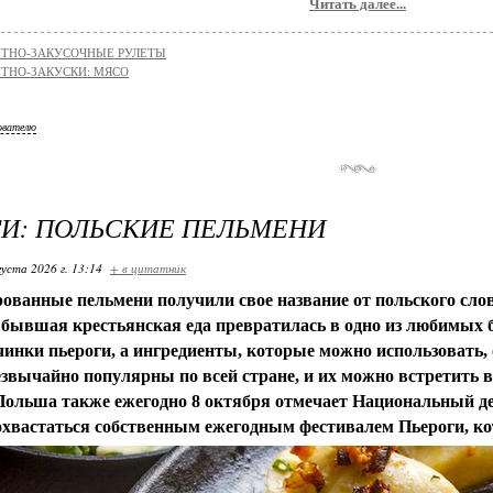
Читать далее...
ТНО-ЗАКУСОЧНЫЕ РУЛЕТЫ
ТНО-ЗАКУСКИ: МЯСО
ователю
И: ПОЛЬСКИЕ ПЕЛЬМЕНИ
густа 2026 г. 13:14
+ в цитатник
ванные пельмени получили свое название от польского слов
а бывшая крестьянская еда превратилась в одно из любимых 
чинки пьероги, а ингредиенты, которые можно использовать,
езвычайно популярны по всей стране, и их можно встретить в
Польша также ежегодно 8 октября отмечает Национальный де
охвастаться собственным ежегодным фестивалем Пьероги, ко