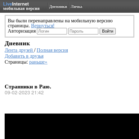
Live
Internet
Дневники
Личка
мобильная версия
Вы были перенаправлены на мобильную версию
страницы.
Вернуться!
Авторизация
Дневник
Лента друзей
/
Полная версия
Добавить в друзья
Страницы:
раньше»
Странники в Раю.
09-02-2023 21:42