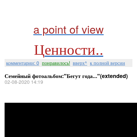
a point of view
Ц
енности..
комментарии: 0
понравилось!
вверх^
к полной версии
Семейный фотоальбом:"Бегут года..."(extended)
02-08-2020 14:19