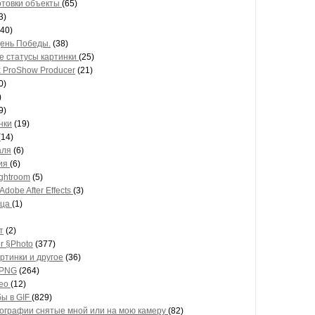
отовки объекты
(65)
3)
(40)
День Победы.
(38)
 статусы картинки
(25)
 ProShow Producer
(21)
0)
)
9)
нки
(19)
(14)
аля
(6)
ия
(6)
ghtroom
(5)
Adobe After Effects
(3)
ица
(1)
т
(2)
r §Photo
(377)
ртинки и другое
(36)
 PNG
(264)
део
(12)
бы в GIF
(829)
ографии снятые мной или на мою камеру
(82)