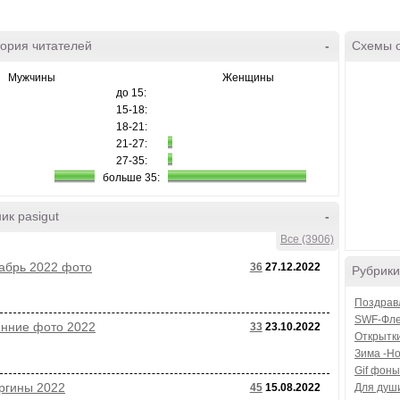
ория читателей
-
Схемы 
Мужчины
Женщины
до 15:
15-18:
18-21:
21-27:
27-35:
больше 35:
ик pasigut
-
Все (3906)
абрь 2022 фото
36
27.12.2022
Рубрики
Поздравл
SWF-Фле
нние фото 2022
33
23.10.2022
Открытки
Зима -Н
Gif фоны
ргины 2022
45
15.08.2022
Для душ