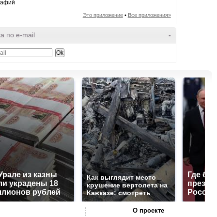
рафий
Это приложение
•
Все приложения»
а по e-mail
-
Урале из казны
Где буд
Как выглядит место
и украдены 18
презид
крушение вертолета на
лионов рублей
России
Кавказе: смотреть
О проекте