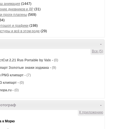
ш анимация
(1447)
ние дневников и ДР
(31)
и проги плагины
(569)
34)
отошоп и графики
(198)
стуры и всё в этом роде
(29)
-
Все (5)
tCut 2.21 Rus Portable by Valx
-
(0)
парт Золотые знаки зодиака
-
(9)
 PNG клипарт
-
(7)
NG клипарт
-
(0)
hopa.ru
-
(0)
фотограф
-
К приложению
а к Морю