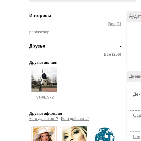
Интересы
-
Аудит
Все (1)
photoschop
Друзья
-
Все (256)
Друзья онлайн
Дневн
Дек
ilya-m1972
Друзья оффлайн
Осе
Кого давно нет?
Кого добавить?
Гео