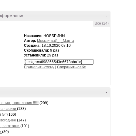
оформления
-
Все (24)
Название:
НОЯБРИНЫ..
Автор:
МосквичкаЛ_-_Марта
Создана:
18.10.2020 08:10
Скопировали:
9 раз
Установили:
29 раз
Примерить схему
|
Cохранить себе
-
ения , пожелания !!!!!!
(209)
ш часики
(183)
 Gif
(166)
овогоднее
(147)
 , заготовки
(101)
и
(80)