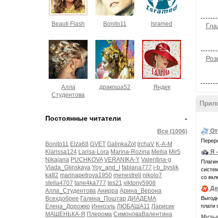
Beauti Flash
Bonito11
Isramed
Гла
Роз
тво
Алла
дракоша52
Яндек
Студентова
Прил
Постоянные читатели
-
От
Все (1006)
Переро
Bonito11
Elza68
GVET
GalinkaZot
IrchaV
K-A-M
Klarissa124
Larisa-Lora
Marina-Rozina
Mellia
Mir5
Я 
Nikajana
PUCHKOVA
VERANIKA-Y
Valentina-g
Плагин
Vlada_Glinskaya
Yoy_and_I
fabiana777
i-b_byslik
системн
ka82
marinapetrova1950
menestrell
nikolo7
со вкл
stella4707
tane4ka777
tes21
viktoriy5908
Де
Алла_Студентова
Анирра
Арина_Верона
Выгодн
Всехдобрее
Галина_Поштар
ДИАДЕМА
плати 
Елена_Дорожко
Инноэль
ЛЮБАША11
Ларисик
МАШЕНЬКА-Я
Плерома
СимоноваВалентина
Музы