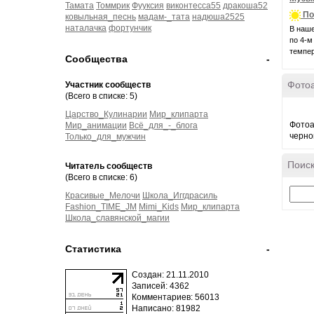
Тамата
Томмрик
Фууксия
виконтесса55
дракоша52
По
ковыльная_песнь
мадам-_тата
надюша2525
наталачка
фортунчик
В наше
по 4-м
темпер
Сообщества
-
Фото
Участник сообществ
(Всего в списке: 5)
Царство_Кулинарии
Мир_клипарта
Фотоа
Мир_анимации
Всё_для_-_блога
черно
Только_для_мужчин
Поиск
Читатель сообществ
(Всего в списке: 6)
Красивые_Мелочи
Школа_Иггдрасиль
Fashion_TIME_JM
Mimi_Kids
Мир_клипарта
Школа_славянской_магии
Статистика
-
Создан: 21.11.2010
Записей: 4362
Комментариев: 56013
Написано: 81982