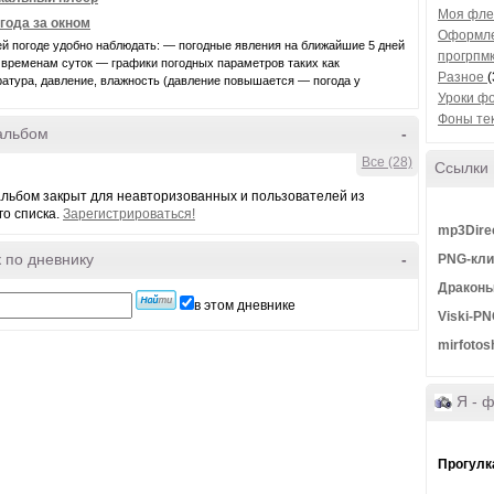
Моя фле
года за окном
Оформле
й погоде удобно наблюдать: — погодные явления на ближайшие 5 дней
прогрпмк
 временам суток — графики погодных параметров таких как
Разное
(
атура, давление, влажность (давление повышается — погода у
Уроки ф
Фоны тек
альбом
-
Все (28)
Ссылки
льбом закрыт для неавторизованных и пользователей из
го списка.
Зарегистрироваться!
mp3Direc
 по дневнику
-
PNG-кли
Драконы
в этом дневнике
Viski-P
mirfotos
Я - 
Прогулк