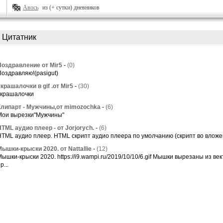
Авось
из (+ сутки) дневников
Цитатник
Поздравление от Mir5
-
(0)
Поздравляю!(pasigut)
крашалочки в gif .от Mir5
-
(30)
украшалочки
Клипарт - Мужчины,от mimozochka
-
(6)
Мои вырезки"Мужчины"
HTML аудио плеер - от Jorjorych.
-
(6)
HTML аудио плеер. HTML скрипт аудио плеера по умолчанию (скрипт во вложении
Мышки-крыски 2020. от Nattallie
-
(12)
ышки-крыски 2020. https://i9.wampi.ru/2019/10/10/6.gif Мышки вырезаны из ве
р...