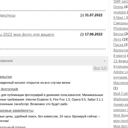
SWF заг
Осень
(4
youtube
диолусы
34
31.07.2022
9 Мая ! 
Смешные
Photodex
Весна
(2
ы 2022 мои фото для вашего
29
17.06.2022
рчества
Лето
(19
Пасха
(1
Валенти
8 марта
ожения
-
23 Февр
Кулинар
Все (13)
Adobe Li
крытки
изучаем 
Маслен
жденный каталог открыток на все случаи жизни
(1)
- фотограф
Mой Сай
 для публикации фотографий в дневнике пользователя. Минимальные
Wallpape
ые требования: Internet Explorer 6, Fire Fox 1.5, Opera 9.5, Safari 3.1.1
юченным JavaScript. Возможно это будет рабо
Анимэ ка
клипарт
шевые авиабилеты
Моё Ви
ые цены, удобный поиск, без комиссии, 24 часа. Бронируй сейчас –
мои про
потом!
Мои фот
кальный плеер