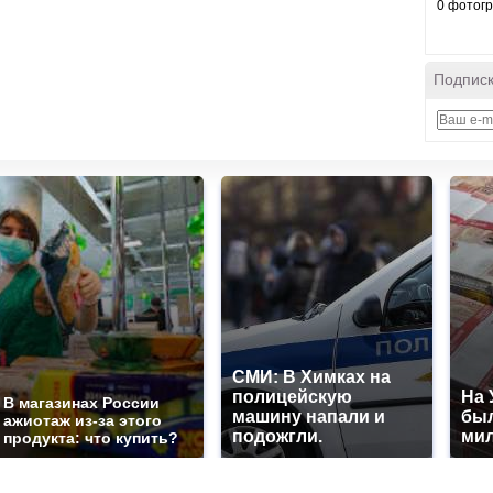
0 фотог
Подписк
СМИ: В Химках на
полицейскую
На 
В магазинах России
машину напали и
был
ажиотаж из-за этого
подожгли.
мил
продукта: что купить?