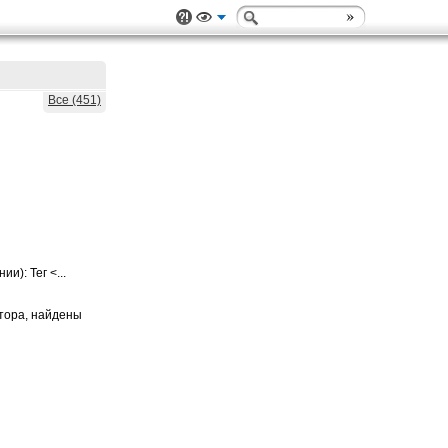
Все (451)
): Тег <...
ктора, найдены