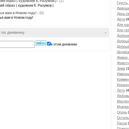
ий образ ( художник К. Разумов.)
-
(1)
Грусть,
ий образ ( художник К. Разумов.)
Девушк
ья вам в Новом году!
-
(0)
День с
ья вам в Новом году!
Дети
(4
Для на
Для те
 по дневнику
-
Доброе
Добрый
в этом дневнике
Добрый
Дружб
Живое
Живот
Зима
(1
Именны
Комме
Креще
Лето
(4
Любовь
Масле
Мужчи
Осень
(
Осталь
Пасха
(
Пожел