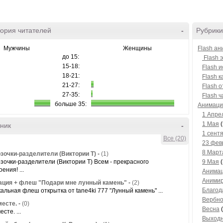
ория читателей
-
Рубрики
Мужчины
Женщины
Flash а
до 15:
Flash 
15-18:
Flash 
18-21:
Flash 
21-27:
Flash 
27-35:
Flash ч
больше 35:
Анимаци
1 Апре
1 Мая
(
ник
-
1 сент
Все (20)
23 фев
8 Март
озочки-разделители (Виктории Т)
-
(1)
озочки-разделители (Виктории Т) Всем - прекрасного
9 Мая
(
ения! ...
Анимац
Анимир
ция + флеш "Подари мне лунный камень"
-
(2)
Благод
альная флеш открытка от tane4ki 777 "Лунный камень" ...
Вербно
есте.
-
(0)
Весна
(
сте. ...
Выход