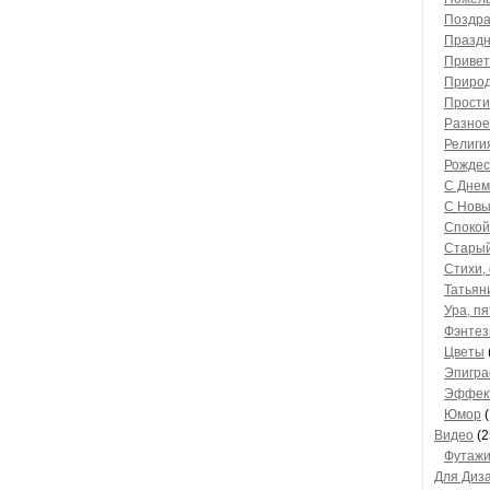
Поздр
Праздн
Привет
Природ
Прости
Разное
Религи
Рождес
С Днем
С Новы
Спокой
Старый
Стихи,
Татьян
Ура, пя
Фэнтез
Цветы
Эпигр
Эффект
Юмор
(
Видео
(2
Футаж
Для Диза