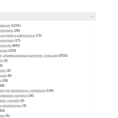
-
нимация
(1231)
эпиграфы
(28)
исходники и компоненты
(72)
календари
(17)
открытки
(845)
асики
(224)
я, анимированные картинки, открытки
(2532)
ля
(3)
5)
ября
(3)
раля
(6)
а
(28)
38)
ия для мобильного телефона
(126)
ованные надписи
(16)
арю, спасибо
(3)
е воскресенье
(3)
63)
ные
(5)