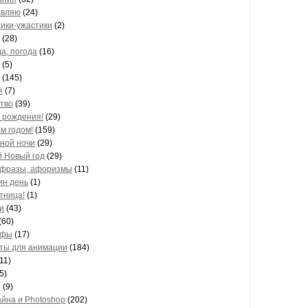
авляю
(24)
ики-ужастики
(2)
(28)
а, погода
(16)
(5)
(145)
я
(7)
тво
(39)
 рождения!
(29)
м годом!
(159)
ной ночи
(29)
 Новый год
(29)
 фразы, афоризмы
(11)
ин день
(1)
тница!
(1)
и
(43)
(60)
афы
(17)
ы для анимации
(184)
11)
5)
и
(9)
йна и Photoshop
(202)