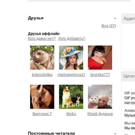
Друзья
-
Аудит
Все (27)
Друзья оффлайн
Кого давно нет?
Кого добавить?
kotenokvitka
marinapetrova1950
tane4ka777
Цитат
GIF р
GIF р
настро
Анима
Виктория Т
ЖеБо
Юрий Дуданов
Музык
Мы вм
Мы вме
Постоянные читатели
-