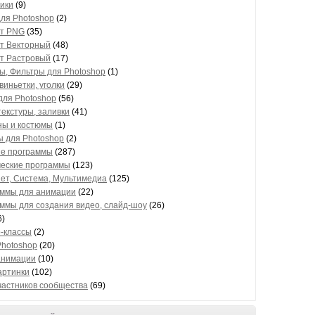
ики
(9)
для Photoshop
(2)
т PNG
(35)
т Векторный
(48)
т Растровый
(17)
ы, Фильтры для Photoshop
(1)
виньетки, уголки
(29)
для Photoshop
(56)
текстуры, заливки
(41)
ы и костюмы
(1)
 для Photoshop
(2)
е программы
(287)
еские программы
(123)
ет, Система, Мультимедиа
(125)
ммы для анимации
(22)
ммы для создания видео, слайд-шоу
(26)
6)
-классы
(2)
Photoshop
(20)
анимации
(10)
артинки
(102)
частников сообщества
(69)