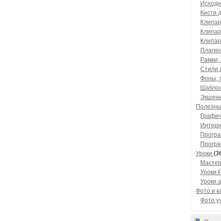
Исходн
Кисти 
Клипар
Клипар
Клипар
Плагин
Рамки, 
Стили 
Фоны, 
Шаблон
Экшены
Полезны
Графич
Интерн
Програ
Програ
Уроки
(3
Мастер
Уроки 
Уроки 
Фото и к
Фото у