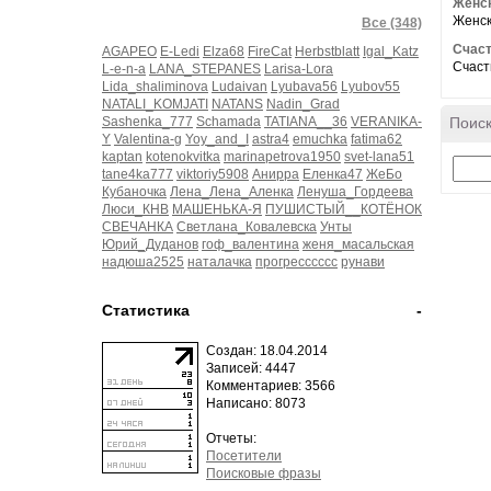
Женск
Женск
Все (348)
Счаст
AGAPEO
E-Ledi
Elza68
FireCat
Herbstblatt
Igal_Katz
Счаст
L-e-n-a
LANA_STEPANES
Larisa-Lora
Lida_shaliminova
Ludaivan
Lyubava56
Lyubov55
NATALI_KOMJATI
NATANS
Nadin_Grad
Sashenka_777
Schamada
TATIANA__36
VERANIKA-
Поиск
Y
Valentina-g
Yoy_and_I
astra4
emuchka
fatima62
kaptan
kotenokvitka
marinapetrova1950
svet-lana51
tane4ka777
viktoriy5908
Анирра
Еленка47
ЖеБо
Кубаночка
Лена_Лена_Аленка
Ленуша_Гордеева
Люси_КНВ
МАШЕНЬКА-Я
ПУШИСТЫЙ__КОТЁНОК
СВЕЧАНКА
Светлана_Ковалевска
Унты
Юрий_Дуданов
гоф_валентина
женя_масальская
надюша2525
наталачка
прогресссссс
рунави
Статистика
-
Создан: 18.04.2014
Записей: 4447
Комментариев: 3566
Написано: 8073
Отчеты:
Посетители
Поисковые фразы