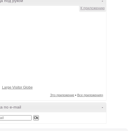
а под рукой
-
К приложению
Large Visitor Globe
Это приложение
•
Все приложения»
а по e-mail
-