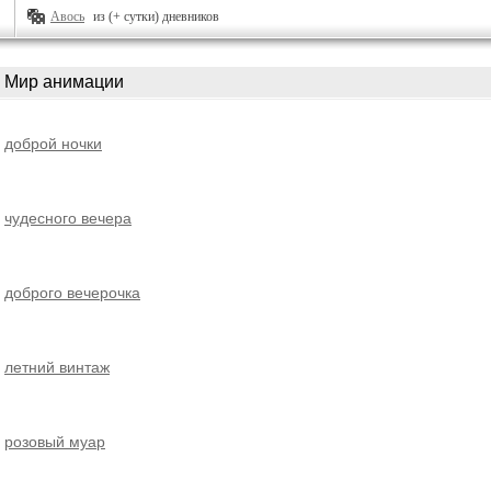
Авось
из (+ сутки) дневников
Мир анимации
доброй ночки
чудесного вечера
доброго вечерочка
летний винтаж
розовый муар