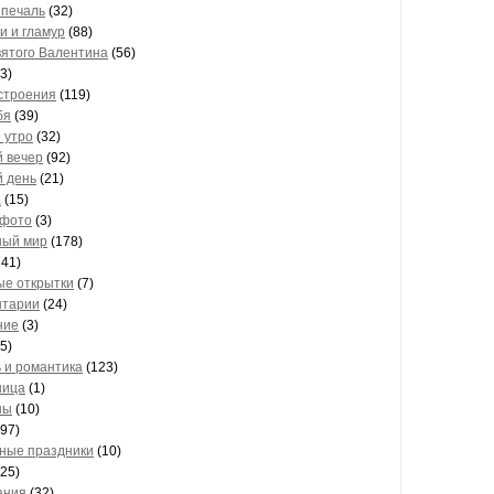
 печаль
(32)
и и гламур
(88)
вятого Валентина
(56)
3)
строения
(119)
бя
(39)
 утро
(32)
 вечер
(92)
 день
(21)
а
(15)
 фото
(3)
ный мир
(178)
41)
е открытки
(7)
нтарии
(24)
ние
(3)
5)
 и романтика
(123)
ница
(1)
ны
(10)
97)
ные праздники
(10)
25)
ания
(32)