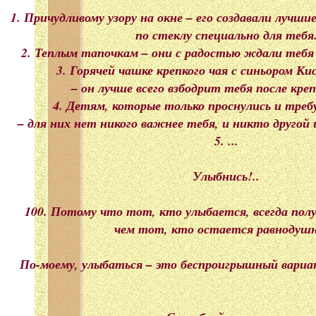
1. Причудливому узору на окне – его создавали лучш
по стеклу специально для тебя
2. Теплым тапочкам – они с радостью ждали тебя 
3. Горячей чашке крепкого чая с синьором К
– он лучше всего взбодрит тебя после крепк
4. Детям, которые только проснулись и тре
– для них нет никого важнее тебя, и никто другой
5. ...
Улыбнись!..
100. Потому что тот, кто улыбается, всегда пол
чем тот, кто остается равнодуш
По-моему, улыбаться – это беспроигрышный вариант