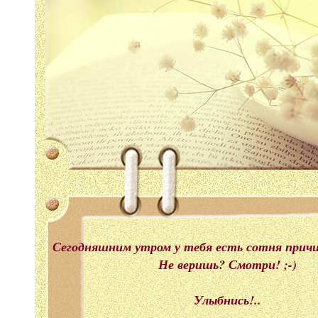
Сегодняшним утром у тебя есть сотня прич
Не веришь? Смотри! ;-)
Улыбнись!..