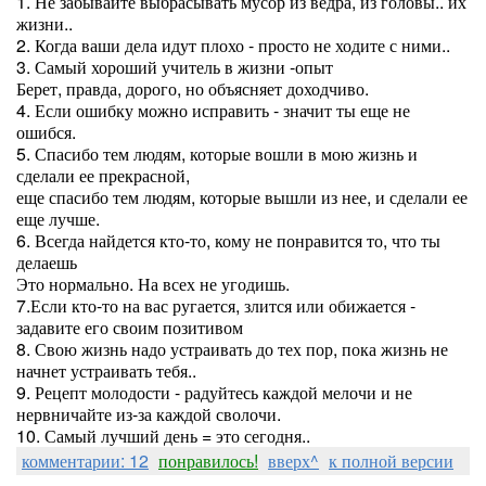
1. Не забывайте выбрасывать мусор из ведра, из головы.. их
жизни..
2. Когда ваши дела идут плохо - просто не ходите с ними..
3. Самый хороший учитель в жизни -опыт
Берет, правда, дорого, но объясняет доходчиво.
4. Если ошибку можно исправить - значит ты еще не
ошибся.
5. Спасибо тем людям, которые вошли в мою жизнь и
сделали ее прекрасной,
еще спасибо тем людям, которые вышли из нее, и сделали ее
еще лучше.
6. Всегда найдется кто-то, кому не понравится то, что ты
делаешь
Это нормально. На всех не угодишь.
7.Если кто-то на вас ругается, злится или обижается -
задавите его своим позитивом
8. Свою жизнь надо устраивать до тех пор, пока жизнь не
начнет устраивать тебя..
9. Рецепт молодости - радуйтесь каждой мелочи и не
нервничайте из-за каждой сволочи.
10. Самый лучший день = это сегодня..
комментарии: 12
понравилось!
вверх^
к полной версии