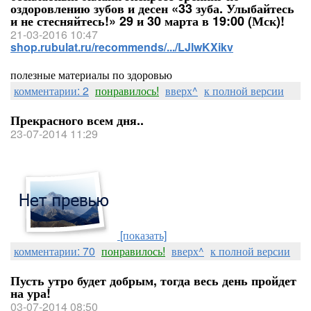
оздоровлению зубов и десен «33 зуба. Улыбайтесь
и не стесняйтесь!» 29 и 30 марта в 19:00 (Мск)!
21-03-2016 10:47
shop.rubulat.ru/recommends/.../LJlwKXikv
полезные материалы по здоровью
комментарии: 2
понравилось!
вверх^
к полной версии
Прекрасного всем дня..
23-07-2014 11:29
[показать]
комментарии: 70
понравилось!
вверх^
к полной версии
Пусть утро будет добрым, тогда весь день пройдет
на ура!
03-07-2014 08:50