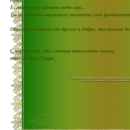
Если кто-то копает тебе яму...
Ты получаешь отличную заготовку под фундамент
Обращая негатив от других в добро, ты только д
С верой в то, что стакан наполовину полон,
твое Доброе Утро.