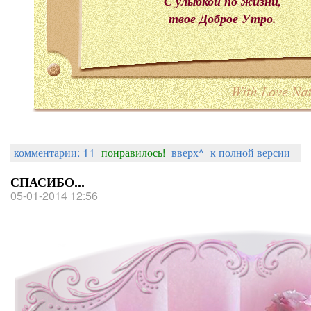
С улыбкой по жизни,
твое Доброе Утро.
комментарии: 11
понравилось!
вверх^
к полной версии
СПАСИБО...
05-01-2014 12:56