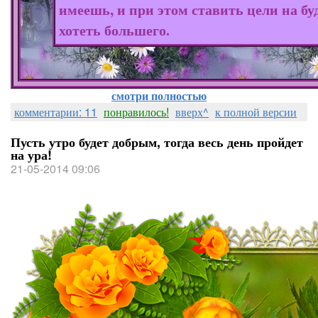
имеешь, и при этом ставить цели на бу
хотеть большего.
смотри полностью
комментарии: 11
понравилось!
вверх^
к полной версии
Пусть утро будет добрым, тогда весь день пройдет
на ура!
21-05-2014 09:06