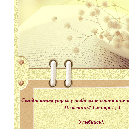
Сегодняшним утром у тебя есть сотня прич
Не веришь? Смотри! ;-)
Улыбнись!..