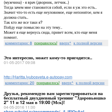
(мужчина) - я врач (дворник, летчик..)
Тогда зачем мне становится собой, если я уж это есть..
Значит что-то есть еще неуловимое, еще непонятое, кем я
должна стать..
Так кто же все таки я?
Пойду еще помыслю на эту тему..
Может я еще вернусь сюда, привет всем, кто еще меня
помнит.
комментарии: 8
понравилось!
вверх^
к полной версии
Это интересно, может кому-то пригодится..
01-05-2017 09:08
http://Haritta.lyubosveta.e-autopay.com
комментарии: 20
понравилось!
вверх^
к полной версии
Друзья, рекомендую вам зарегистрироваться на
бесплатный двухдневный тренинг "Здоровьюшко
2" 11 и 12 мая в 19:00 (Мск)!
04-05-2016 11:00
shop.rubulat.ru/recommends/.../LJFIOvAoL