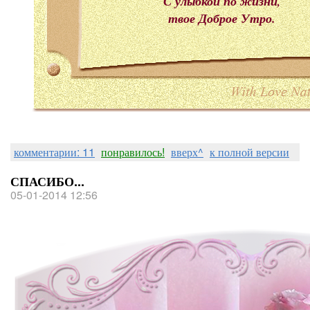
С улыбкой по жизни,
твое Доброе Утро.
комментарии: 11
понравилось!
вверх^
к полной версии
СПАСИБО...
05-01-2014 12:56