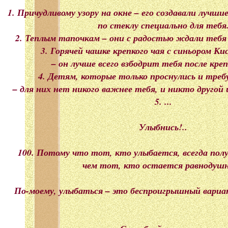
1. Причудливому узору на окне – его создавали лучш
по стеклу специально для тебя
2. Теплым тапочкам – они с радостью ждали тебя 
3. Горячей чашке крепкого чая с синьором К
– он лучше всего взбодрит тебя после крепк
4. Детям, которые только проснулись и тре
– для них нет никого важнее тебя, и никто другой
5. ...
Улыбнись!..
100. Потому что тот, кто улыбается, всегда пол
чем тот, кто остается равнодуш
По-моему, улыбаться – это беспроигрышный вариант