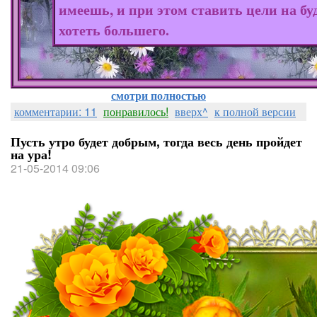
имеешь, и при этом ставить цели на бу
хотеть большего.
смотри полностью
комментарии: 11
понравилось!
вверх^
к полной версии
Пусть утро будет добрым, тогда весь день пройдет
на ура!
21-05-2014 09:06