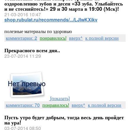
оздоровлению зубов и десен «33 зуба. Улыбайтесь
и не стесняйтесь!» 29 и 30 марта в 19:00 (Мск)!
21-03-2016 10:47
shop.rubulat.ru/recommends/.../LJlwKXikv
полезные материалы по здоровью
комментарии: 2
понравилось!
вверх^
к полной версии
Прекрасного всем дня..
23-07-2014 11:29
[показать]
комментарии: 70
понравилось!
вверх^
к полной версии
Пусть утро будет добрым, тогда весь день пройдет
на ура!
03-07-2014 08:50