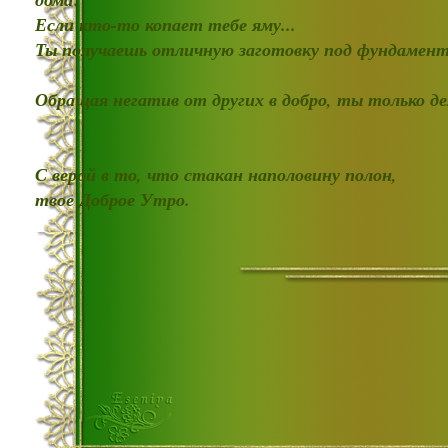
Если кто-то копает тебе яму...
Ты получаешь отличную заготовку под фундамент
Обращая негатив от других в добро, ты только д
С верой в то, что стакан наполовину полон,
твое Доброе Утро.