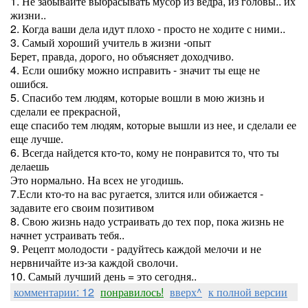
1. Не забывайте выбрасывать мусор из ведра, из головы.. их
жизни..
2. Когда ваши дела идут плохо - просто не ходите с ними..
3. Самый хороший учитель в жизни -опыт
Берет, правда, дорого, но объясняет доходчиво.
4. Если ошибку можно исправить - значит ты еще не
ошибся.
5. Спасибо тем людям, которые вошли в мою жизнь и
сделали ее прекрасной,
еще спасибо тем людям, которые вышли из нее, и сделали ее
еще лучше.
6. Всегда найдется кто-то, кому не понравится то, что ты
делаешь
Это нормально. На всех не угодишь.
7.Если кто-то на вас ругается, злится или обижается -
задавите его своим позитивом
8. Свою жизнь надо устраивать до тех пор, пока жизнь не
начнет устраивать тебя..
9. Рецепт молодости - радуйтесь каждой мелочи и не
нервничайте из-за каждой сволочи.
10. Самый лучший день = это сегодня..
комментарии: 12
понравилось!
вверх^
к полной версии