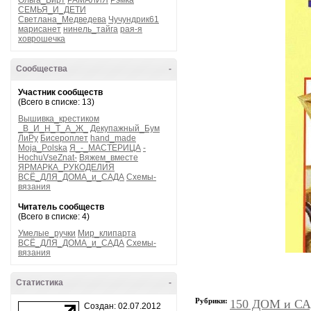
Ольга_Вирт
РАМАЛИЯ
Рэмка
СЕМЬЯ_И_ДЕТИ
Светлана_Медведева
Чучундрик61
марисанет
нинель_тайга
рая-я
ховрошечка
Сообщества
-
Участник сообществ
(Всего в списке: 13)
Вышивка_крестиком
_В_И_Н_Т_А_Ж_
Декупажный_Бум
ЛиРу
Бисероплет
hand_made
Moja_Polska
Я_-_МАСТЕРИЦА
-
HochuVseZnat-
Вяжем_вместе
ЯРМАРКА_РУКОДЕЛИЯ
ВСЁ_ДЛЯ_ДОМА_и_САДА
Схемы-
вязания
Читатель сообществ
(Всего в списке: 4)
Умелые_ручки
Мир_клипарта
ВСЁ_ДЛЯ_ДОМА_и_САДА
Схемы-
вязания
Статистика
-
Рубрики:
150 ДОМ и СА
Создан: 02.07.2012