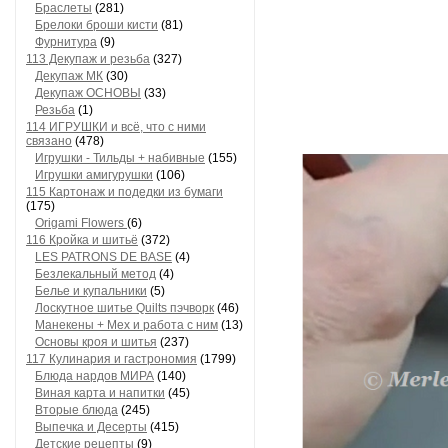
Браслеты
(281)
Брелоки броши кисти
(81)
Фурнитура
(9)
113 Декупаж и резьба
(327)
Декупаж МК
(30)
Декупаж ОСНОВЫ
(33)
Резьба
(1)
114 ИГРУШКИ и всё, что с ними
связано
(478)
Игрушки - Тильды + набивные
(155)
Игрушки амигурушки
(106)
115 Картонаж и подедки из бумаги
(175)
Origami Flowers
(6)
116 Кройка и шитьё
(372)
LES PATRONS DE BASE
(4)
Безлекальный метод
(4)
Белье и купальники
(5)
Лоскутное шитье Quilts пэчворк
(46)
Манекены + Мех и работа с ним
(13)
Основы кроя и шитья
(237)
117 Кулинария и гастрономия
(1799)
Блюда нардов МИРА
(140)
Виная карта и напитки
(45)
Вторые блюда
(245)
Выпечка и Десерты
(415)
Детские рецепты
(9)