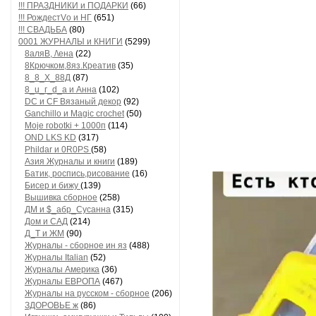
!!! ПРАЗДНИКИ и ПОДАРКИ
(66)
!!! РождестVо и НГ
(651)
!!! СВАДЬБА
(80)
0001 ЖУРНАЛЫ и КНИГИ
(5299)
8аляB, /\ена
(22)
8Крючком,8яз.Креатив
(35)
8_8_Х_88Д
(87)
8_u_г_d_a и Анна
(102)
DC и CF Вязаный декор
(92)
Ganchillo и Magic crochet
(50)
Moje robotki + 1000п
(114)
OND LKS KD
(317)
Phildar и 0R0PS
(58)
Азия Журналы и книги
(189)
Батик, роспись,рисование
(16)
Бисер и бижу
(139)
Вышивка сборное
(258)
ДМ и $_абр_Сусанна
(315)
Дом и САД
(214)
Д_Т и ЖМ
(90)
Журналы - сборное ин яз
(488)
Журналы Italian
(52)
Журналы Америка
(36)
Журналы ЕВРОПА
(467)
Журналы на русском - сборное
(206)
ЗДОРОВЬЕ ж
(86)