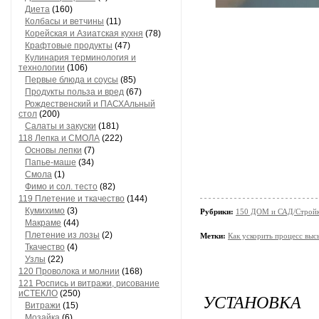
Диета
(160)
Колбасы и ветчины
(11)
Корейская и Азиатская кухня
(78)
Крафтовые продукты
(47)
Кулинария терминология и
технологии
(106)
Первые блюда и соусы
(85)
Продукты польза и вред
(67)
Рождественский и ПАСХАльный
стол
(200)
Салаты и закуски
(181)
118 Лепка и СМОЛА
(222)
Основы лепки
(7)
Папье-маше
(34)
Смола
(1)
Фимо и сол. тесто
(82)
119 Плетение и ткачество
(144)
Кумихимо
(3)
Рубрики:
150 ДОМ и САД/Стройк
Макраме
(44)
Плетение из лозы
(2)
Метки:
Как ускорить процесс выс
Ткачество
(4)
Узлы
(22)
120 Проволока и молнии
(168)
121 Роспись и витражи, рисование
иСТЕКЛО
(250)
УСТАНОВК
Витражи
(15)
Мозайка
(6)