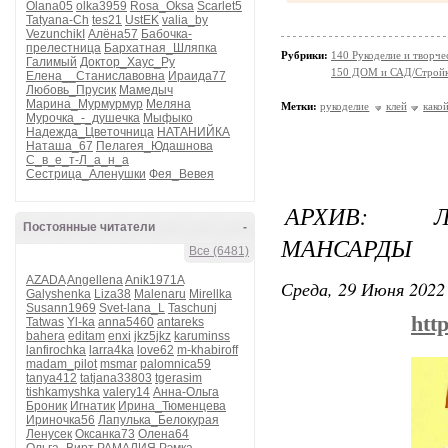
Olana05
olka3959
Rosa_Oksa
Scarlet5
Tatyana-Ch
tes21
UstEK
valia_by
VezunchikI
Алёна57
Бабочка-
прелестница
Бархатная_Шляпка
Рубрики:
140 Рукоделие и творче
Галимый
Доктор_Хаус_Ру
150 ДОМ и САД/Стройк
Елена__Станиславовна
Ираида77
Любовь_Прусик
Мамедыч
Марина_Мурмурмур
Меляна
Метки:
рукоделие
клей
како
Мурочка_-_душечка
Мыфыко
Надежда_Цветочница
НАТАНИЙКА
Наташа_67
Пелагея_Юдашнова
С_в_е_т-Л_а_н_а
Сестрица_Аленушки
Фея_Вевея
АРХИВ: Л
Постоянные читатели
-
МАНСАРДЫ
Все (6481)
AZADA
Angellena
Anik1971A
Среда, 29 Июня 2022 
Galyshenka
Liza38
Malenaru
Mirellka
Susann1969
Svet-lana_L
Taschunj
htt
Tatwas
Yl-ka
anna5460
antareks
bahera
editam
enxi
jkz5jkz
karuminss
lanfirochka
larra4ka
love62
m-khabiroff
madam_pilot
msmar
palomnica59
tanya412
tatjana33803
tgerasim
tishkamyshka
valery14
Анна-Ольга
Броник
Игнатик
Ирина_Тюменцева
Ириночка56
Лапулька_Белокурая
Ленусек
Оксанка73
Олена64