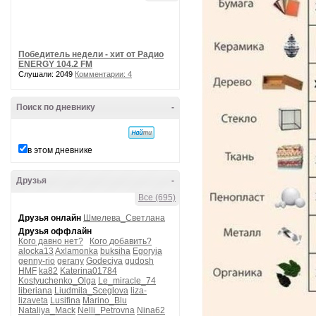
Победитель недели - хит от Радио
ENERGY 104.2 FM
Слушали: 2049
Комментарии: 4
Поиск по дневнику
-
в этом дневнике
Друзья
-
Все (695)
Друзья онлайн
Шмелева_Светлана
Друзья оффлайн
Кого давно нет?
Кого добавить?
alocka13
Axlamonka
buksiha
Egoryja
genny-rio
gerany
Godeciya
gudosh
HMF
ka82
Katerina01784
Kostyuchenko_Olga
Le_miracle_74
liberiana
Liudmila_Sceglova
liza-
lizaveta
Lusifina
Marino_Blu
Nataliya_Mack
Nelli_Petrovna
Nina62