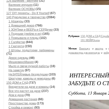
126 Валяние - фелтинг
(31)
Валяние игрушек
(11)
Валяние ОСНОВЫ
(15)
127 DIY проекты - Do It Yourself
(67)
140 Рукоделие и творчество
(2084)
1 Абажуры
(33)
1 Домашний декор
(766)
1 ЗОНТики и ВЕЕРа и СЕРДечки
(33)
1 Подушки (люблю я их)
(165)
Рубрики:
150 ДОМ и САД/Стройк
1 Покрывала и пледы
(102)
191 НЕЙРОсети
1 Салфетки
(844)
1 Скатерти
(150)
Метки:
Пентхауз
люстра
1 Шторы, подшторки, лабрикены
домалюстры для пентхауза
нейр
(71)
Декор одежды
(48)
МешковиноМания
(4)
Мыло и свечи ручной работы
(18)
На заметку
(97)
ИНТЕРЕСНЫ
НеЗАТЕЙливые безделушки
(103)
Шкатулки, камоды и чемоданы
(6)
ЗАБУДЬТЕ О 
150 ДОМ и САД
(737)
Вредители на даче и комары
(14)
Все что растет на даче
(237)
Суббота, 13 Января 2
Дом и дача
(70)
Домашние растения
(66)
Пространство дома
(173)
Стройка и ремонт
(93)