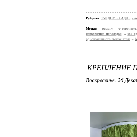
Рубрики:
150 ДОМ и САД/Стройк
Метки:
ремонт
строитель
исправление неполадок
как сд
одноклавишного выключателя
М
КРЕПЛЕНИЕ 
Воскресенье, 26 Дека