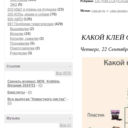
Рубрики:
150 ДОМ и САД/Стройк
ЭКО
(5)
203 ИЩУ и планы на будущее
(23)
Метки:
слив воды
слив своими
205 КОТы, кошки и собаки
(76)
900 АВТО
(135)
997 Подборки тематические
(429)
Вышивалки
(2)
Вязалки
(16)
КАКОЙ КЛЕЙ 
Копалки, сажалки
(3)
Познавалки
(5)
Четверг, 22 Сентябр
Приготовлялки
(2)
Рукоделки
(3)
Ссылки
-
Все (975)
Скачать журнал: МЛХ_Knitting.
Вязание 2024'01
-
(0)
Браслеты
-
(0)
Все выпуски "Новостного листка"
-
(0)
Музыка
-
Все (1)