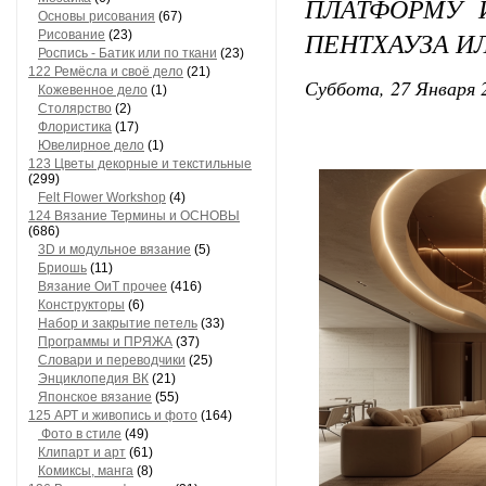
ПЛАТФОРМУ 
Основы рисования
(67)
ПЕНТХАУЗА И
Рисование
(23)
Роспись - Батик или по ткани
(23)
122 Ремёсла и своё дело
(21)
Суббота, 27 Января 2
Кожевенное дело
(1)
Столярство
(2)
Флористика
(17)
Ювелирное дело
(1)
123 Цветы декорные и текстильные
(299)
Felt Flower Workshop
(4)
124 Вязание Термины и ОСНОВЫ
(686)
3D и модульное вязание
(5)
Бриошь
(11)
Вязание ОиТ прочее
(416)
Конструкторы
(6)
Набор и закрытие петель
(33)
Программы и ПРЯЖА
(37)
Словари и переводчики
(25)
Энциклопедия ВК
(21)
Японское вязание
(55)
125 АРТ и живопись и фото
(164)
Фото в стиле
(49)
Клипарт и арт
(61)
Комиксы, манга
(8)