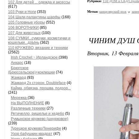
Рубрики:
150 ДОМ и САД/Стройк
102 Для детей ... одежда и аксессы
(617)
103 Руки и Ноги
(353)
Метки:
канцелярский нож
заме
104 Шали,палантины,шарфы
(168)
105 Головные уборы
(552)
106 ВОРОТНИКИ
(85)
107 Для животных
(100)
ЧИНИМ ДУШ 
108 СУМКИ...сумочки, косметички и
кошельки...дзЫнь
(362)
110 КРУЖЕВО, вязание и техники
Вторник, 13 Февраля 
(2562)
Irish Crochet ~ Ирландское
(398)
Анкарс
(18)
Брюггское
(Брюссельское)+коклюшки
(74)
Жаккард
(93)
Жаккард 2х сторон. Doubleface
(4)
Кайма, обвязка, прошва, подзор...
(241)
Мережка
(36)
На ВЫПОЛНЕНИЕ
(8)
Различные техники
(27)
Ретичелло, ришелье и хедебо
(5)
Румынское кружево (шнурковое)
(239)
Турецкое кружево/Тенерифе
(4)
Узор бабушкин квадрат
(47)