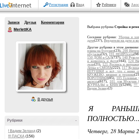
Регистрация
Вход
Рейтинги
Авос
Записи
Друзья
Комментарии
Выбрана рубрика
Стройка и рем
MerlettKA
Соседние рубрики:
Уборка и хи
даче
(237),
Вредители на даче и к
Другие рубрики в этом дневнике
планы на будущее
(23),
200 Интер
обучалка
(32),
191 НЕЙРОсети
(98
150 ДОМ и САД
(737),
140 Рукоде
и живопись и фото
(164),
124 В
дело
(21),
121 Роспись и витраж
Лепка и СМОЛА
(222),
117 Кулина
ИГРУШКИ и всё, что с ними св
КРУЖЕВО, вязание и техники
(2
ВОРОТНИКИ
(85),
105 Головные
аксессы
(617),
101 для Мужчин 
ЖУРНАЛЫ и КНИГИ
(5299),
!!
Вадим Зеланд
(2)
В друзья
Я РАНЬШ
ПОЛНОСТЬЮ..
Рубрики
-
Четверг, 28 Марта 2
! Вадим Зеланд
(2)
!!! ПАСХА
(156)