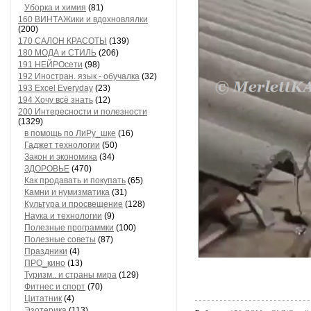
Уборка и химия
(81)
160 ВИНТАЖики и вдохновлялки
(200)
170 САЛОН КРАСОТЫ
(139)
180 МОДА и СТИЛЬ
(206)
191 НЕЙРОсети
(98)
192 Иностран. язык - обучалка
(32)
193 Excel Everyday
(23)
194 Хочу всё знать
(12)
200 Интересности и полезности
(1329)
в помощь по ЛиРу_шке
(16)
Гаджет технологии
(50)
Закон и экономика
(34)
ЗДОРОВЬЕ
(470)
Как продавать и покупать
(65)
Камни и нумизматика
(31)
Культура и просвещение
(128)
Наука и технологии
(9)
Полезные программки
(100)
Полезные советы
(87)
Праздники
(4)
ПРО_кино
(13)
Туризм.. и страны мира
(129)
Фитнес и спорт
(70)
Цитатник
(4)
Эзотерика
(113)