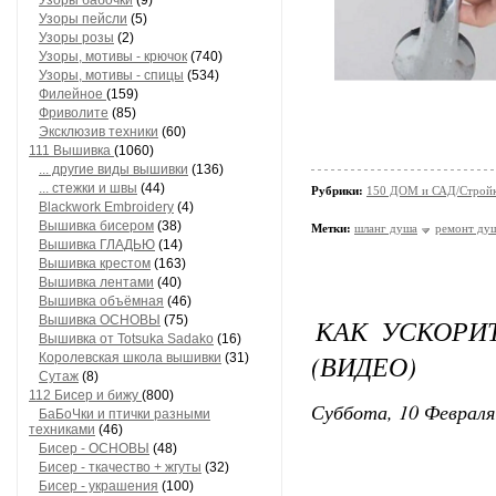
Узоры бабочки
(9)
Узоры пейсли
(5)
Узоры розы
(2)
Узоры, мотивы - крючок
(740)
Узоры, мотивы - спицы
(534)
Филейное
(159)
Фриволите
(85)
Эксклюзив техники
(60)
111 Вышивка
(1060)
... другие виды вышивки
(136)
... стежки и швы
(44)
Рубрики:
150 ДОМ и САД/Стройк
Blackwork Embroidery
(4)
Вышивка бисером
(38)
Метки:
шланг душа
ремонт ду
Вышивка ГЛАДЬЮ
(14)
Вышивка крестом
(163)
Вышивка лентами
(40)
Вышивка объёмная
(46)
Вышивка ОСНОВЫ
(75)
КАК УСКОРИ
Вышивка от Totsuka Sadako
(16)
(ВИДЕО)
Королевская школа вышивки
(31)
Сутаж
(8)
112 Бисер и бижу
(800)
Суббота, 10 Февраля
БаБоЧки и птички разными
техниками
(46)
Бисер - ОСНОВЫ
(48)
Бисер - ткачество + жгуты
(32)
Бисер - украшения
(100)