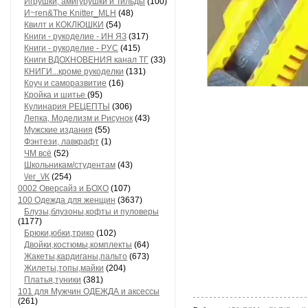
Игрушки, амигурушки и Тильды
(100)
И~ren&The Knitter_MLH
(48)
Квилт и КОКЛЮШКИ
(54)
Книги - рукоделие - ИН ЯЗ
(317)
Книги - рукоделие - РУС
(415)
Книги ВДОХНОВЕНИЯ канал ТГ
(33)
КНИГИ...кроме рукоделки
(131)
Коуч и саморазвитие
(16)
Кройка и шитье
(95)
Кулинария РЕЦЕПТЫ
(306)
Лепка, Моделизм и Рисунок
(43)
Мужские издания
(55)
Фэнтези, лавкрафт
(1)
ЧМ всё
(52)
Школьникам/студентам
(43)
\/еr_\/К
(254)
0002 Оверсайз и БОХО
(107)
100 Одежда для женщин
(3637)
Блузы,блузоны,кофты и пуловеры
(1177)
Брюки,юбки,трико
(102)
Двойки,костюмы,комплекты
(64)
Жакеты,кардиганы,пальто
(673)
Жилеты,топы,майки
(204)
Платья,туники
(381)
101 для Мужчин ОДЕЖДА и аксессы
(261)