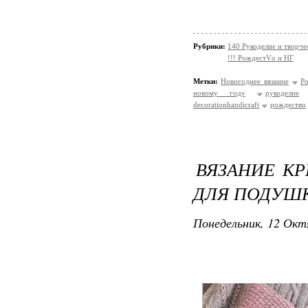
Рубрики:
140 Рукоделие и творче
!!! РождестVо и НГ
Метки:
Новогоднее вязание
Р
новому году
рукоделие
decorationhandicraft
рождество
ВЯЗАНИЕ КР
ДЛЯ ПОДУШ
Понедельник, 12 Окт