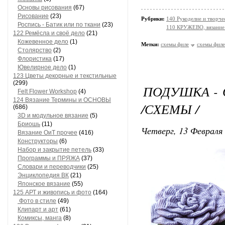
Основы рисования
(67)
Рисование
(23)
Рубрики:
140 Рукоделие и творче
Роспись - Батик или по ткани
(23)
110 КРУЖЕВО, вязание
122 Ремёсла и своё дело
(21)
Кожевенное дело
(1)
Метки:
схемы филе
схемы филе
Столярство
(2)
Флористика
(17)
Ювелирное дело
(1)
123 Цветы декорные и текстильные
(299)
ПОДУШКА -
Felt Flower Workshop
(4)
124 Вязание Термины и ОСНОВЫ
/СХЕМЫ /
(686)
3D и модульное вязание
(5)
Бриошь
(11)
Четверг, 13 Февраля 
Вязание ОиТ прочее
(416)
Конструкторы
(6)
Набор и закрытие петель
(33)
Программы и ПРЯЖА
(37)
Словари и переводчики
(25)
Энциклопедия ВК
(21)
Японское вязание
(55)
125 АРТ и живопись и фото
(164)
Фото в стиле
(49)
Клипарт и арт
(61)
Комиксы, манга
(8)