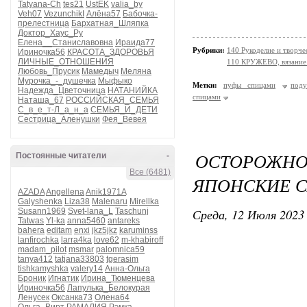
Tatyana-Ch
tes21
UstEK
valia_by
Veh07
VezunchikI
Алёна57
Бабочка-
прелестница
Бархатная_Шляпка
Доктор_Хаус_Ру
Елена__Станиславовна
Ираида77
Рубрики:
140 Рукоделие и творче
Ириночка56
КРАСОТА_ЗДОРОВЬЯ
ЛИЧНЫЕ_ОТНОШЕНИЯ
110 КРУЖЕВО, вязание 
Любовь_Прусик
Мамедыч
Меляна
Мурочка_-_душечка
Мыфыко
Метки:
пуфы спицами
под
Надежда_Цветочница
НАТАНИЙКА
спицами
Наташа_67
РОССИЙСКАЯ_СЕМЬЯ
С_в_е_т-Л_а_н_а
СЕМЬЯ_И_ДЕТИ
Сестрица_Аленушки
Фея_Вевея
ОСТОРОЖНО
Постоянные читатели
-
Все (6481)
ЯПОНСКИЕ 
AZADA
Angellena
Anik1971A
Galyshenka
Liza38
Malenaru
Mirellka
Среда, 12 Июля 2023 
Susann1969
Svet-lana_L
Taschunj
Tatwas
Yl-ka
anna5460
antareks
bahera
editam
enxi
jkz5jkz
karuminss
lanfirochka
larra4ka
love62
m-khabiroff
madam_pilot
msmar
palomnica59
tanya412
tatjana33803
tgerasim
tishkamyshka
valery14
Анна-Ольга
Броник
Игнатик
Ирина_Тюменцева
Ириночка56
Лапулька_Белокурая
Ленусек
Оксанка73
Олена64