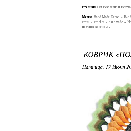
Рубрики:
140 Рукоделие и творче
Метки:
Hand Made Decor
Hand
crafts
crochet
handmade
Ha
подушка крючком
КОВРИК «П
Пятница, 17 Июня 20