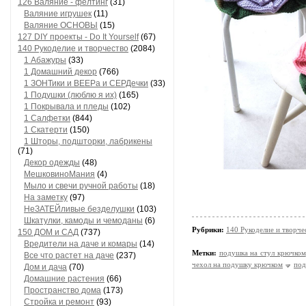
126 Валяние - фелтинг
(31)
Валяние игрушек
(11)
Валяние ОСНОВЫ
(15)
127 DIY проекты - Do It Yourself
(67)
140 Рукоделие и творчество
(2084)
1 Абажуры
(33)
1 Домашний декор
(766)
1 ЗОНТики и ВЕЕРа и СЕРДечки
(33)
1 Подушки (люблю я их)
(165)
1 Покрывала и пледы
(102)
1 Салфетки
(844)
1 Скатерти
(150)
1 Шторы, подшторки, лабрикены
(71)
Декор одежды
(48)
МешковиноМания
(4)
Мыло и свечи ручной работы
(18)
На заметку
(97)
НеЗАТЕЙливые безделушки
(103)
Шкатулки, камоды и чемоданы
(6)
Рубрики:
140 Рукоделие и творче
150 ДОМ и САД
(737)
Вредители на даче и комары
(14)
Метки:
подушка на стул крючком
Все что растет на даче
(237)
чехол на подушку крючком
под
Дом и дача
(70)
Домашние растения
(66)
Пространство дома
(173)
Стройка и ремонт
(93)