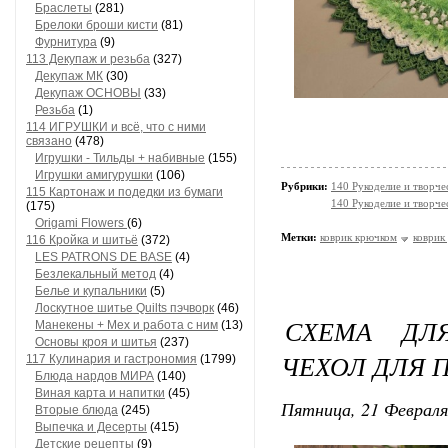
Браслеты
(281)
Брелоки броши кисти
(81)
Фурнитура
(9)
113 Декупаж и резьба
(327)
Декупаж МК
(30)
Декупаж ОСНОВЫ
(33)
Резьба
(1)
114 ИГРУШКИ и всё, что с ними
связано
(478)
Игрушки - Тильды + набивные
(155)
Игрушки амигурушки
(106)
Рубрики:
140 Рукоделие и творче
115 Картонаж и подедки из бумаги
140 Рукоделие и творч
(175)
Origami Flowers
(6)
Метки:
коврик крючком
коврик
116 Кройка и шитьё
(372)
LES PATRONS DE BASE
(4)
Безлекальный метод
(4)
Белье и купальники
(5)
Лоскутное шитье Quilts пэчворк
(46)
СХЕМА ДЛ
Манекены + Мех и работа с ним
(13)
Основы кроя и шитья
(237)
ЧЕХОЛ ДЛЯ
117 Кулинария и гастрономия
(1799)
Блюда нардов МИРА
(140)
Виная карта и напитки
(45)
Пятница, 21 Февраля
Вторые блюда
(245)
Выпечка и Десерты
(415)
Детские рецепты
(9)