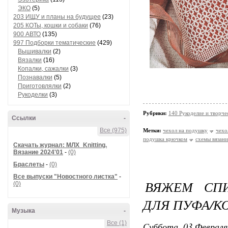
ЭКО
(5)
203 ИЩУ и планы на будущее
(23)
205 КОТы, кошки и собаки
(76)
900 АВТО
(135)
997 Подборки тематические
(429)
Вышивалки
(2)
Вязалки
(16)
Копалки, сажалки
(3)
Познавалки
(5)
Приготовлялки
(2)
Рукоделки
(3)
Рубрики:
140 Рукоделие и творче
Ссылки
-
Все (975)
Метки:
чехол на подушку
чехо
подушка крючком
схемы вязани
Скачать журнал: МЛХ_Knitting.
Вязание 2024'01
-
(0)
Браслеты
-
(0)
Все выпуски "Новостного листка"
-
ВЯЖЕМ СП
(0)
ДЛЯ ПУФА/К
Музыка
-
Все (1)
Суббота, 03 Февраля