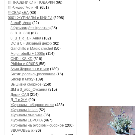
!!! ПРАЗДНИКИ и ПОДАРКИ
(66)
!!! РождестVо и НГ
(651)
!!! СВАДЬБА
(80)
0001 ЖУРНАЛЫ и КНИГИ
(5298)
8аляB, /\ена
(22)
8Крючком,8яз.Креатив
(35)
8_8_Х_88Д
(87)
8_u_г_d_a и Анна
(102)
DC и CF Вязаный декор
(92)
Ganchillo и Magic crochet
(50)
Moje robotki + 1000п
(114)
OND LKS KD
(316)
Phildar и 0R0PS
(58)
Азия Журналы и книги
(189)
Батик, роспись,рисование
(16)
Бисер и бижу
(139)
Вышивка сборное
(258)
ДМ и $_абр_Сусанна
(315)
Дом и САД
(214)
Д_Т и ЖМ
(90)
Журналы - сборное ин яз
(488)
Журналы Italian
(52)
Журналы Америка
(36)
Журналы ЕВРОПА
(467)
Журналы на русском - сборное
(206)
ЗДОРОВЬЕ ж
(86)