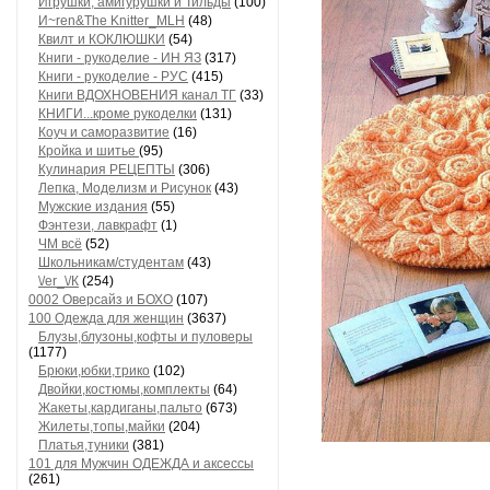
Игрушки, амигурушки и Тильды
(100)
И~ren&The Knitter_MLH
(48)
Квилт и КОКЛЮШКИ
(54)
Книги - рукоделие - ИН ЯЗ
(317)
Книги - рукоделие - РУС
(415)
Книги ВДОХНОВЕНИЯ канал ТГ
(33)
КНИГИ...кроме рукоделки
(131)
Коуч и саморазвитие
(16)
Кройка и шитье
(95)
Кулинария РЕЦЕПТЫ
(306)
Лепка, Моделизм и Рисунок
(43)
Мужские издания
(55)
Фэнтези, лавкрафт
(1)
ЧМ всё
(52)
Школьникам/студентам
(43)
\/еr_\/К
(254)
0002 Оверсайз и БОХО
(107)
100 Одежда для женщин
(3637)
Блузы,блузоны,кофты и пуловеры
(1177)
Брюки,юбки,трико
(102)
Двойки,костюмы,комплекты
(64)
Жакеты,кардиганы,пальто
(673)
Жилеты,топы,майки
(204)
Платья,туники
(381)
101 для Мужчин ОДЕЖДА и аксессы
(261)