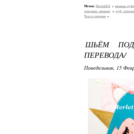
Метки:
MerlettKA
вязаные пуф
описание вязания
пуф спицам
Чехол спицами
ШЬЁМ ПОД
ПЕРЕВОДА/
Понедельник, 15 Февр