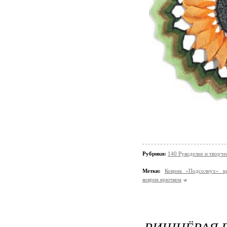
Рубрики:
140 Рукоделие и творче
Метки:
Коврик «Подсолнух» к
коврик крючком
ВИШНЁВАЯ Г