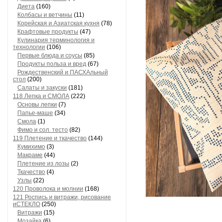
Диета
(160)
Колбасы и ветчины
(11)
Корейская и Азиатская кухня
(78)
Крафтовые продукты
(47)
Кулинария терминология и
технологии
(106)
Первые блюда и соусы
(85)
Продукты польза и вред
(67)
Рождественский и ПАСХАльный
стол
(200)
Салаты и закуски
(181)
118 Лепка и СМОЛА
(222)
Основы лепки
(7)
Папье-маше
(34)
Смола
(1)
Фимо и сол. тесто
(82)
119 Плетение и ткачество
(144)
Кумихимо
(3)
Макраме
(44)
Плетение из лозы
(2)
Ткачество
(4)
Узлы
(22)
120 Проволока и молнии
(168)
121 Роспись и витражи, рисование
иСТЕКЛО
(250)
Витражи
(15)
Мозайка
(6)