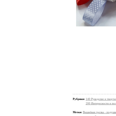
Рубрики:
140 Рукоделие и творче
200 Интересности и п
Метки:
Вишнёвая грелка - подушк