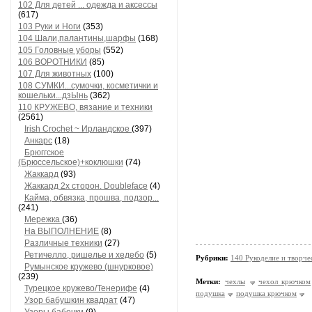
102 Для детей ... одежда и аксессы
(617)
103 Руки и Ноги
(353)
104 Шали,палантины,шарфы
(168)
105 Головные уборы
(552)
106 ВОРОТНИКИ
(85)
107 Для животных
(100)
108 СУМКИ...сумочки, косметички и
кошельки...дзЫнь
(362)
110 КРУЖЕВО, вязание и техники
(2561)
Irish Crochet ~ Ирландское
(397)
Анкарс
(18)
Брюггское
(Брюссельское)+коклюшки
(74)
Жаккард
(93)
Жаккард 2х сторон. Doubleface
(4)
Кайма, обвязка, прошва, подзор...
(241)
Мережка
(36)
На ВЫПОЛНЕНИЕ
(8)
Различные техники
(27)
Ретичелло, ришелье и хедебо
(5)
Рубрики:
140 Рукоделие и творче
Румынское кружево (шнурковое)
(239)
Метки:
чехлы
чехол крючком
Турецкое кружево/Тенерифе
(4)
подушка
подушка крючком
Узор бабушкин квадрат
(47)