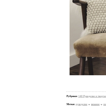
Рубрики:
140 Рукоделие и творче
Метки:
рукоделие
вязание
п