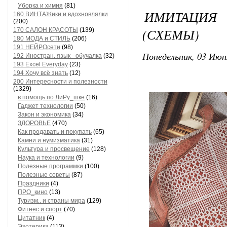
Уборка и химия
(81)
ИМИТАЦИ
160 ВИНТАЖики и вдохновлялки
(200)
(СХЕМЫ)
170 САЛОН КРАСОТЫ
(139)
180 МОДА и СТИЛЬ
(206)
191 НЕЙРОсети
(98)
Понедельник, 03 Июн
192 Иностран. язык - обучалка
(32)
193 Excel Everyday
(23)
194 Хочу всё знать
(12)
200 Интересности и полезности
(1329)
в помощь по ЛиРу_шке
(16)
Гаджет технологии
(50)
Закон и экономика
(34)
ЗДОРОВЬЕ
(470)
Как продавать и покупать
(65)
Камни и нумизматика
(31)
Культура и просвещение
(128)
Наука и технологии
(9)
Полезные программки
(100)
Полезные советы
(87)
Праздники
(4)
ПРО_кино
(13)
Туризм.. и страны мира
(129)
Фитнес и спорт
(70)
Цитатник
(4)
Эзотерика
(113)