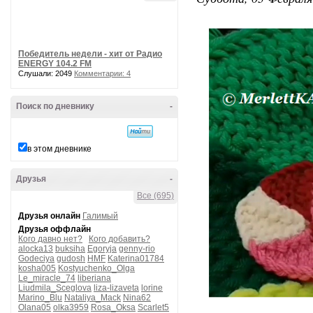
Победитель недели - хит от Радио
ENERGY 104.2 FM
Слушали: 2049
Комментарии: 4
Поиск по дневнику
-
в этом дневнике
Друзья
-
Все (695)
Друзья онлайн
Галимый
Друзья оффлайн
Кого давно нет?
Кого добавить?
alocka13
buksiha
Egoryja
genny-rio
Godeciya
gudosh
HMF
Katerina01784
kosha005
Kostyuchenko_Olga
Le_miracle_74
liberiana
Liudmila_Sceglova
liza-lizaveta
lorine
Marino_Blu
Nataliya_Mack
Nina62
Olana05
olka3959
Rosa_Oksa
Scarlet5