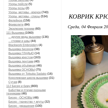
Узоры бабочки
(9)
Узоры пейсли
(5)
Узоры розы
(2)
Узоры, мотивы - крючок
(740)
КОВРИК КР
Узоры, мотивы - спицы
(534)
Филейное
(158)
Фриволите
(84)
Среда, 04 Февраля 20
Эксклюзив техники
(60)
111 Вышивка
(1060)
... другие виды вышивки
(136)
... стежки и швы
(44)
Blackwork Embroidery
(4)
Вышивка бисером
(38)
Вышивка ГЛАДЬЮ
(14)
Вышивка крестом
(163)
Вышивка лентами
(40)
Вышивка объёмная
(46)
Вышивка ОСНОВЫ
(75)
Вышивка от Totsuka Sadako
(16)
Королевская школа вышивки
(31)
Сутаж
(8)
112 Бисер и бижу
(800)
БаБоЧки и птички разными
техниками
(46)
Бисер - ОСНОВЫ
(48)
Бисер - ткачество + жгуты
(32)
Бисер - украшения
(100)