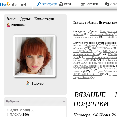
Регистрация
Вход
Рейтинги
Авос
Записи
Друзья
Комментарии
Выбрана рубрика
1 Подушки (лю
MerlettKA
Соседние рубрики:
Шкатулки, к
работы
(18),
МешковиноМания
(4
Покрывала и пледы
(102),
1 ЗОНТи
Другие рубрики в этом дневнике
планы на будущее
(23),
200 Интер
обучалка
(32),
191 НЕЙРОсети
(98
150 ДОМ и САД
(737),
140 Рукоде
и живопись и фото
(164),
124 В
дело
(21),
121 Роспись и витраж
Лепка и СМОЛА
(222),
117 Кулина
ИГРУШКИ и всё, что с ними св
КРУЖЕВО, вязание и техники
(2
ВОРОТНИКИ
(85),
105 Головные
аксессы
(617),
101 для Мужчин 
ЖУРНАЛЫ и КНИГИ
(5298),
!!
Вадим Зеланд
(2)
В друзья
ВЯЗАНЫЕ 
ПОДУШКИ
Рубрики
-
! Вадим Зеланд
(2)
Четверг, 04 Июня 20
!!! ПАСХА
(156)