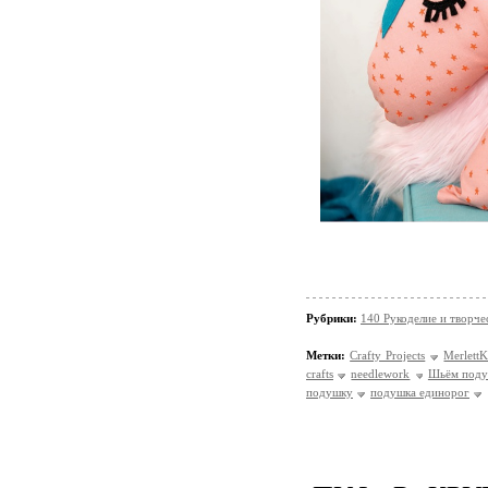
Рубрики:
140 Рукоделие и творче
Метки:
Crafty Projects
Merlett
crafts
needlework
Шьём под
подушку
подушка единорог