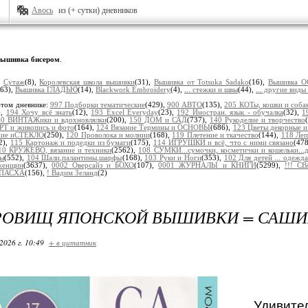
Авось
из (+ сутки) дневников
ышивка бисером
.
:
Сутаж
(8),
Королевская школа вышивки
(31),
Вышивка от Totsuka Sadako
(16),
Вышивка 
163),
Вышивка ГЛАДЬЮ
(14),
Blackwork Embroidery
(4),
... стежки и швы
(44),
... другие вид
этом дневнике:
997 Подборки тематические
(429),
900 АВТО
(135),
205 КОТы, кошки и соба
),
194 Хочу всё знать
(12),
193 Excel Everyday
(23),
192 Иностран. язык - обучалка
(32),
1
60 ВИНТАЖики и вдохновлялки
(200),
150 ДОМ и САД
(737),
140 Рукоделие и творчество
РТ и живопись и фото
(164),
124 Вязание Термины и ОСНОВЫ
(686),
123 Цветы декорные и
ание иСТЕКЛО
(250),
120 Проволока и молнии
(168),
119 Плетение и ткачество
(144),
118 Ле
2),
115 Картонаж и подедки из бумаги
(175),
114 ИГРУШКИ и всё, что с ними связано
(47
10 КРУЖЕВО, вязание и техники
(2562),
108 СУМКИ...сумочки, косметички и кошельки...
ры
(552),
104 Шали,палантины,шарфы
(168),
103 Руки и Ноги
(353),
102 Для детей ... одежда
женщин
(3637),
0002 Оверсайз и БОХО
(107),
0001 ЖУРНАЛЫ и КНИГИ
(5299),
!!! С
! ПАСХА
(156),
! Вадим Зеланд
(2)
РОВИЩ ЯПОНСКОЙ ВЫШИВКИ = САШИ
2026 г. 10:49
+ в цитатник
Удивите