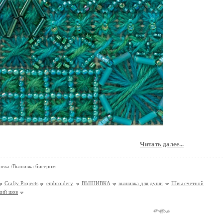
Читать далее...
вка /Вышивка бисером
Crafty Projects
embroidery
ВЫШИВКА
вышивка для души
Швы счетной
кий шов