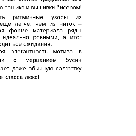
го сашико и вышивки бисером!
ать ритмичные узоры из
еще легче, чем из ниток –
аря форме материала ряды
 идеально ровными, а итог
одит все ожидания.
ая элегантность мотива в
нии с мерцанием бусин
ает даже обычную салфетку
е класса люкс!