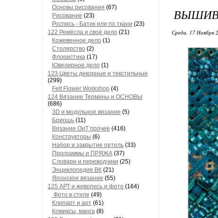
Основы рисования
(67)
ВЫШИВК
Рисование
(23)
Роспись - Батик или по ткани
(23)
122 Ремёсла и своё дело
(21)
Среда, 17 Ноября 2
Кожевенное дело
(1)
Столярство
(2)
Флористика
(17)
Ювелирное дело
(1)
123 Цветы декорные и текстильные
(299)
Felt Flower Workshop
(4)
124 Вязание Термины и ОСНОВЫ
(686)
3D и модульное вязание
(5)
Бриошь
(11)
Вязание ОиТ прочее
(416)
Конструкторы
(6)
Набор и закрытие петель
(33)
Программы и ПРЯЖА
(37)
Словари и переводчики
(25)
Энциклопедия ВК
(21)
Японское вязание
(55)
125 АРТ и живопись и фото
(164)
Фото в стиле
(49)
Клипарт и арт
(61)
Комиксы, манга
(8)