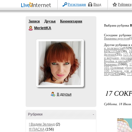
Регистрация
Вход
Рейтинги
Записи
Друзья
Комментарии
Выбрана рубрика
В
MerlettKA
Соседние рубрики
Вышивка крестом
(
Другие рубрики в 
и полезности
(1329
КРАСОТЫ
(139),
1
фелтинг
(31),
125 А
и витражи, рисов
Кройка и шитьё
(37
Вышивка
(1060),
1
105 Головные убо
100 Одежда для 
ПОДАРКИ
(66),
!!
17 СОК
В друзья
Суббота, 18 Июля 
Рубрики
-
! Вадим Зеланд
(2)
!!! ПАСХА
(156)