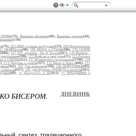
ОСНОВЫ
(75),
Вышивка объёмная
(46),
Вышивка лентами
(40),
ы вышивки
(136)
ки
(76),
203 ИЩУ и планы на будущее
(23),
200 Интересности
91 НЕЙРОсети
(98),
180 МОДА и СТИЛЬ
(206),
170 САЛОН
(2084),
127 DIY проекты - Do It Yourself
(67),
126 Валяние -
 текстильные
(299),
122 Ремёсла и своё дело
(21),
121 Роспись
пка и СМОЛА
(222),
117 Кулинария и гастрономия
(1799),
116
8),
113 Декупаж и резьба
(327),
112 Бисер и бижу
(800),
111
дзЫнь
(362),
107 Для животных
(100),
106 ВОРОТНИКИ
(85),
 и аксессы
(617),
101 для Мужчин ОДЕЖДА и аксессы
(261),
ВАДЬБА
(80),
!!! РождестVо и НГ
(651),
!!! ПРАЗДНИКИ и
КО БИСЕРОМ.
ДНЕВНИК
льный синтез традиционного