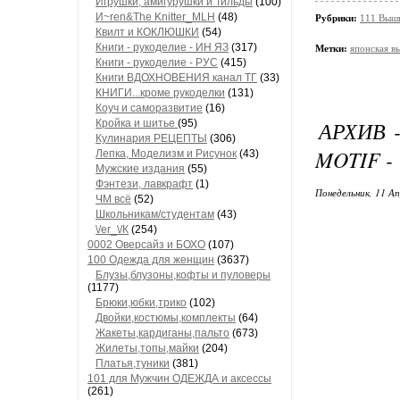
Игрушки, амигурушки и Тильды
(100)
И~ren&The Knitter_MLH
(48)
Рубрики:
111 Выши
Квилт и КОКЛЮШКИ
(54)
Книги - рукоделие - ИН ЯЗ
(317)
Метки:
японская в
Книги - рукоделие - РУС
(415)
Книги ВДОХНОВЕНИЯ канал ТГ
(33)
КНИГИ...кроме рукоделки
(131)
Коуч и саморазвитие
(16)
АРХИВ 
Кройка и шитье
(95)
Кулинария РЕЦЕПТЫ
(306)
MOTIF -
Лепка, Моделизм и Рисунок
(43)
Мужские издания
(55)
Фэнтези, лавкрафт
(1)
Понедельник, 11 Ап
ЧМ всё
(52)
Школьникам/студентам
(43)
\/еr_\/К
(254)
0002 Оверсайз и БОХО
(107)
100 Одежда для женщин
(3637)
Блузы,блузоны,кофты и пуловеры
(1177)
Брюки,юбки,трико
(102)
Двойки,костюмы,комплекты
(64)
Жакеты,кардиганы,пальто
(673)
Жилеты,топы,майки
(204)
Платья,туники
(381)
101 для Мужчин ОДЕЖДА и аксессы
(261)