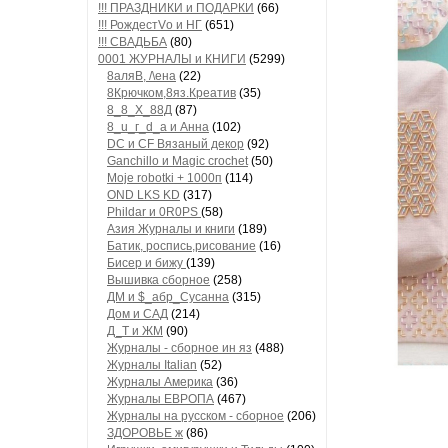
!!! ПРАЗДНИКИ и ПОДАРКИ
(66)
!!! РождестVо и НГ
(651)
!!! СВАДЬБА
(80)
0001 ЖУРНАЛЫ и КНИГИ
(5299)
8аляB, /\ена
(22)
8Крючком,8яз.Креатив
(35)
8_8_Х_88Д
(87)
8_u_г_d_a и Анна
(102)
DC и CF Вязаный декор
(92)
Ganchillo и Magic crochet
(50)
Moje robotki + 1000п
(114)
OND LKS KD
(317)
Phildar и 0R0PS
(58)
Азия Журналы и книги
(189)
Батик, роспись,рисование
(16)
Бисер и бижу
(139)
Вышивка сборное
(258)
ДМ и $_абр_Сусанна
(315)
Дом и САД
(214)
Д_Т и ЖМ
(90)
Журналы - сборное ин яз
(488)
Журналы Italian
(52)
Журналы Америка
(36)
Журналы ЕВРОПА
(467)
Журналы на русском - сборное
(206)
ЗДОРОВЬЕ ж
(86)