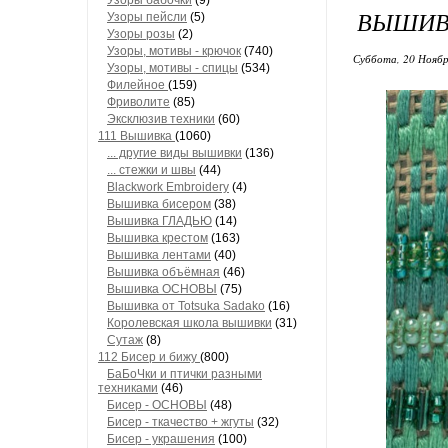
Узоры бабочки
(9)
ВЫШИВ
Узоры пейсли
(5)
Узоры розы
(2)
Узоры, мотивы - крючок
(740)
Суббота, 20 Ноябр
Узоры, мотивы - спицы
(534)
Филейное
(159)
Фриволите
(85)
Эксклюзив техники
(60)
111 Вышивка
(1060)
... другие виды вышивки
(136)
... стежки и швы
(44)
Blackwork Embroidery
(4)
Вышивка бисером
(38)
Вышивка ГЛАДЬЮ
(14)
Вышивка крестом
(163)
Вышивка лентами
(40)
Вышивка объёмная
(46)
Вышивка ОСНОВЫ
(75)
Вышивка от Totsuka Sadako
(16)
Королевская школа вышивки
(31)
Сутаж
(8)
112 Бисер и бижу
(800)
БаБоЧки и птички разными
техниками
(46)
Бисер - ОСНОВЫ
(48)
Бисер - ткачество + жгуты
(32)
Бисер - украшения
(100)