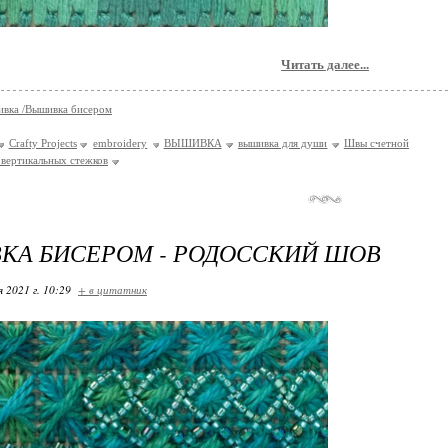
Читать далее...
вка /Вышивка бисером
Crafty Projects
embroidery
ВЫШИВКА
вышивка для души
Швы счетной
 вертикальных стежков
КА БИСЕРОМ - РОДОССКИЙ ШОВ
я 2021 г. 10:29
+ в цитатник