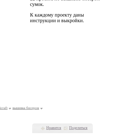
сумок.
К каждому проекту даны
инструкции и выкройки.
icraft
вышивка бисером
Нравится
Поделиться