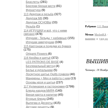
Браслеты
(281)
Брелоки броши кисти
(81)
Фурнитура
(9)
113 Декупаж и резьба
(327)
Декупаж МК
(30)
Декупаж ОСНОВЫ
(33)
Резьба
(1)
Рубрики:
111 Выши
114 ИГРУШКИ и всё, что с ними
связано
(478)
Метки:
MerlettKA
Игрушки - Тильды + набивные
(155)
вышивки
узор из
Игрушки амигурушки
(106)
115 Картонаж и подедки из бумаги
(175)
Origami Flowers
(6)
116 Кройка и шитьё
(372)
ВЫШИВ
LES PATRONS DE BASE
(4)
Безлекальный метод
(4)
Четверг, 18 Ноябр
Белье и купальники
(5)
Лоскутное шитье Quilts пэчворк
(46)
Манекены + Мех и работа с ним
(13)
Основы кроя и шитья
(237)
117 Кулинария и гастрономия
(1799)
Блюда нардов МИРА
(140)
Виная карта и напитки
(45)
Вторые блюда
(245)
Выпечка и Десерты
(415)
Детские рецепты
(9)