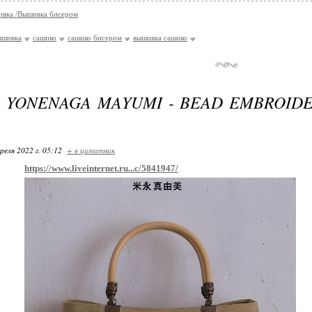
вка /Вышивка бисером
ышивка
сашико
сашико бисером
вышивка сашико
- YONENAGA MAYUMI - BEAD EMBROID
реля 2022 г. 05:12
+ в цитатник
https://www.liveinternet.ru...c/5841947/