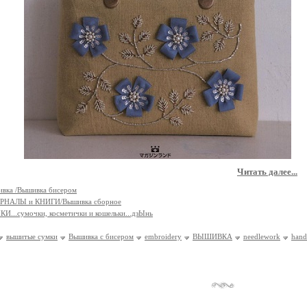
Читать далее...
вка /Вышивка бисером
РНАЛЫ и КНИГИ/Вышивка сборное
И...сумочки, косметички и кошельки...дзЫнь
вышитые сумки
Вышивка с бисером
embroidery
ВЫШИВКА
needlework
hand