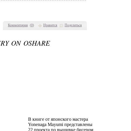
Комментарии
(
0
)
Нравится
Поделиться
ERY ON OSHARE
В книге от японского мастера
Yonenaga Mayumi представлены
22 проекта по вышивке бисером