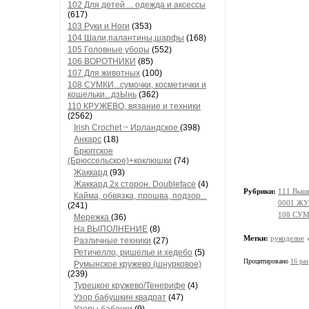
102 Для детей ... одежда и аксессы
(617)
103 Руки и Ноги
(353)
104 Шали,палантины,шарфы
(168)
105 Головные уборы
(552)
106 ВОРОТНИКИ
(85)
107 Для животных
(100)
108 СУМКИ...сумочки, косметички и
кошельки...дзЫнь
(362)
110 КРУЖЕВО, вязание и техники
(2562)
Irish Crochet ~ Ирландское
(398)
Анкарс
(18)
Брюггское
(Брюссельское)+коклюшки
(74)
Жаккард
(93)
Жаккард 2х сторон. Doubleface
(4)
Рубрики:
111 Выши
Кайма, обвязка, прошва, подзор...
0001 ЖУ
(241)
108 СУМК
Мережка
(36)
На ВЫПОЛНЕНИЕ
(8)
Метки:
рукоделие
Различные техники
(27)
Ретичелло, ришелье и хедебо
(5)
Процитировано
16 раз
Румынское кружево (шнурковое)
(239)
Турецкое кружево/Тенерифе
(4)
Узор бабушкин квадрат
(47)