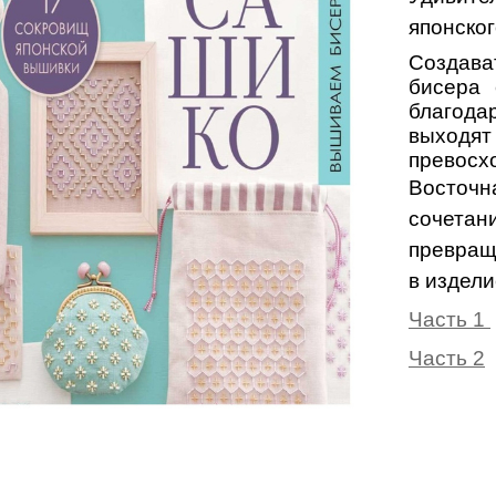
японско
Создав
бисера 
благод
выходят
превосх
Восточн
сочета
превращ
в издели
Часть 1
Часть 2