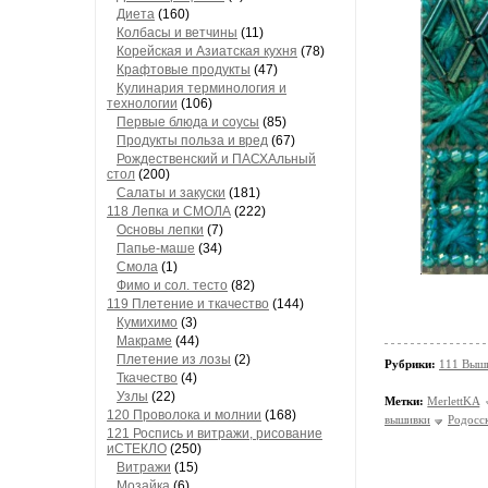
Диета
(160)
Колбасы и ветчины
(11)
Корейская и Азиатская кухня
(78)
Крафтовые продукты
(47)
Кулинария терминология и
технологии
(106)
Первые блюда и соусы
(85)
Продукты польза и вред
(67)
Рождественский и ПАСХАльный
стол
(200)
Салаты и закуски
(181)
118 Лепка и СМОЛА
(222)
Основы лепки
(7)
Папье-маше
(34)
Смола
(1)
Фимо и сол. тесто
(82)
119 Плетение и ткачество
(144)
Кумихимо
(3)
Макраме
(44)
Плетение из лозы
(2)
Рубрики:
111 Выши
Ткачество
(4)
Узлы
(22)
Метки:
MerlettKA
120 Проволока и молнии
(168)
вышивки
Родосс
121 Роспись и витражи, рисование
иСТЕКЛО
(250)
Витражи
(15)
Мозайка
(6)