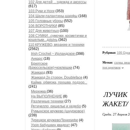
102 Для детей ... одежда и аксессы
(617)
103 Руки и Ноги
(353)
104 Шали,палантины,шарфы
(168)
105 Головные уборы
(552)
106 ВОРОТНИКИ
(85)
107 Для животных
(100)
108 СУМКИ...сумочки, косметички и
кошельки...дзЫнь
(362)
110 КРУЖЕВО, вязание и техники
(2562)
Рубрики:
100 Одеж
Irish Crochet ~ Ирландское
(398)
Анкарс
(18)
Метки:
схемы вяз
Брюггское
(Брюссельское)+коклюшки
(74)
топ крючком
Жаккард
(93)
Жаккард 2х сторон. Doubleface
(4)
Кайма, обвязка, прошва, подзор...
(241)
Мережка
(36)
ЛУЧИК
На ВЫПОЛНЕНИЕ
(8)
ЖАКЕТ/
Различные техники
(27)
Ретичелло, ришелье и хедебо
(5)
Румынское кружево (шнурковое)
Среда, 27 Апреля 2
(239)
Турецкое кружево/Тенерифе
(4)
Узор бабушкин квадрат
(47)