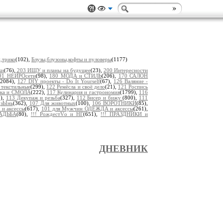
,трико
(102),
Блузы,блузоны,кофты и пуловеры
(1177)
ки
(76),
203 ИЩУ и планы на будущее
(23),
200 Интересности
91 НЕЙРОсети
(98),
180 МОДА и СТИЛЬ
(206),
170 САЛОН
(2084),
127 DIY проекты - Do It Yourself
(67),
126 Валяние -
 текстильные
(299),
122 Ремёсла и своё дело
(21),
121 Роспись
пка и СМОЛА
(222),
117 Кулинария и гастрономия
(1799),
116
8),
113 Декупаж и резьба
(327),
112 Бисер и бижу
(800),
111
дзЫнь
(362),
107 Для животных
(100),
106 ВОРОТНИКИ
(85),
 и аксессы
(617),
101 для Мужчин ОДЕЖДА и аксессы
(261),
ВАДЬБА
(80),
!!! РождестVо и НГ
(651),
!!! ПРАЗДНИКИ и
ДНЕВНИК