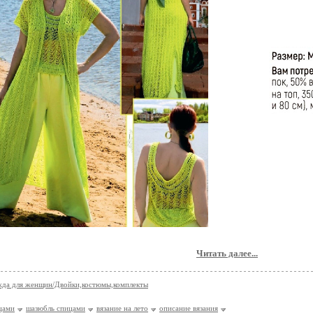
Читать далее...
да для женщин/Двойки,костюмы,комплекты
цами
шазюбль спицами
вязание на лето
описание вязания