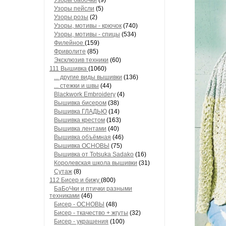
Узоры бабочки
(9)
Узоры пейсли
(5)
Узоры розы
(2)
Узоры, мотивы - крючок
(740)
Узоры, мотивы - спицы
(534)
Филейное
(159)
Фриволите
(85)
Эксклюзив техники
(60)
111 Вышивка
(1060)
... другие виды вышивки
(136)
... стежки и швы
(44)
Blackwork Embroidery
(4)
Вышивка бисером
(38)
Вышивка ГЛАДЬЮ
(14)
Вышивка крестом
(163)
Вышивка лентами
(40)
Вышивка объёмная
(46)
Вышивка ОСНОВЫ
(75)
Вышивка от Totsuka Sadako
(16)
Королевская школа вышивки
(31)
Сутаж
(8)
112 Бисер и бижу
(800)
БаБоЧки и птички разными
техниками
(46)
Бисер - ОСНОВЫ
(48)
Бисер - ткачество + жгуты
(32)
Бисер - украшения
(100)