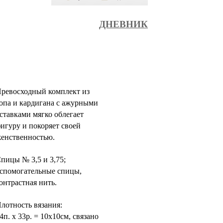
ДНЕВНИК
ревосходный комплект из
опа и кардигана с ажурными
ставками мягко облегает
игуру и покоряет своей
енственностью.
пицы № 3,5 и 3,75;
спомогательные спицы,
онтрастная нить.
лотность вязания:
4п. х 33р. = 10х10см, связано