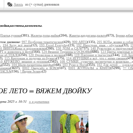
Авось
из (+ сутки) дневников
войки,костюмы,комплекты
.
:
Платья,туники
(381),
Жилеты,топы,майки
(204),
Жакеты,кардиганы,пальто
(673),
Брюки,юбки
этом дневнике:
997 Подборки тематические
(429),
900 АВТО
(135),
205 КОТы, кошки и соба
),
194 Хочу всё знать
(12),
193 Excel Everyday
(23),
192 Иностран. язык - обучалка
(32),
1
60 ВИНТАЖики и вдохновлялки
(200),
150 ДОМ и САД
(737),
140 Рукоделие и творчество
РТ и живопись и фото
(164),
124 Вязание Термины и ОСНОВЫ
(686),
123 Цветы декорные и
ание иСТЕКЛО
(250),
120 Проволока и молнии
(168),
119 Плетение и ткачество
(144),
118 Ле
2),
115 Картонаж и подедки из бумаги
(175),
114 ИГРУШКИ и всё, что с ними связано
(47
10 КРУЖЕВО, вязание и техники
(2562),
108 СУМКИ...сумочки, косметички и кошельки...
ры
(552),
104 Шали,палантины,шарфы
(168),
103 Руки и Ноги
(353),
102 Для детей ... одежда
женщин
(3637),
0002 Оверсайз и БОХО
(107),
0001 ЖУРНАЛЫ и КНИГИ
(5299),
!!! С
! ПАСХА
(156),
! Вадим Зеланд
(2)
Е ЛЕТО = ВЯЖЕМ ДВОЙКУ
арта 2025 г. 10:51
+ в цитатник