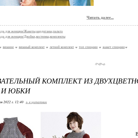
Читать далее...
да для женщин/Жакеты,кардиганы,пальто
да для женщин/Двойки,костюмы,комплекты
вязание
вязаный комплект
летний комплект
топ спицами
жакет спицами
АТЕЛЬНЫЙ КОМПЛЕКТ ИЗ ДВУХЦВЕТН
 И ЮБКИ
я 2022 г. 12:40
+ в цитатник
В