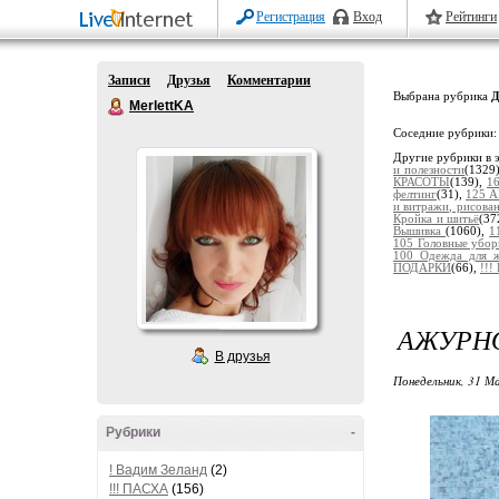
Регистрация
Вход
Рейтинги
Записи
Друзья
Комментарии
Выбрана рубрика
Д
MerlettKA
Соседние рубрики
Другие рубрики в 
и полезности
(1329
КРАСОТЫ
(139),
1
фелтинг
(31),
125 А
и витражи, рисов
Кройка и шитьё
(37
Вышивка
(1060),
1
105 Головные убо
100 Одежда для 
ПОДАРКИ
(66),
!!
АЖУРНО
В друзья
Понедельник, 31 М
Рубрики
-
! Вадим Зеланд
(2)
!!! ПАСХА
(156)