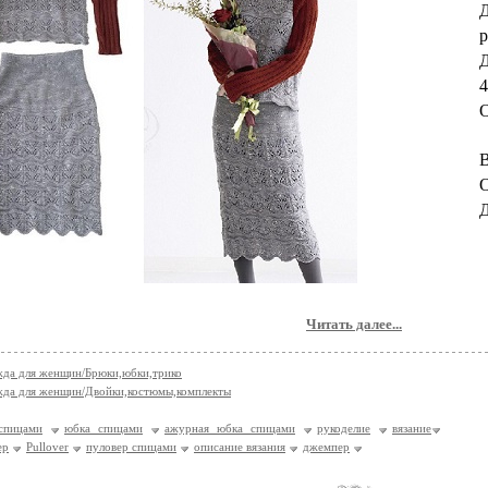
Д
р
Д
4
В
О
Д
Читать далее...
да для женщин/Брюки,юбки,трико
да для женщин/Двойки,костюмы,комплекты
спицами
юбка спицами
ажурная юбка спицами
рукоделие
вязание
ер
Pullover
пуловер спицами
описание вязания
джемпер