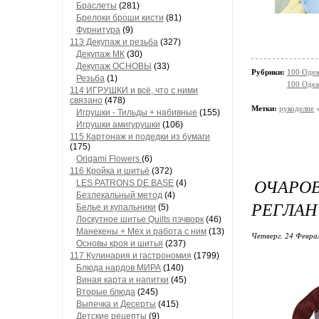
Браслеты
(281)
Брелоки броши кисти
(81)
Фурнитура
(9)
113 Декупаж и резьба
(327)
Декупаж МК
(30)
Декупаж ОСНОВЫ
(33)
Рубрики:
100 Одеж
Резьба
(1)
100 Одеж
114 ИГРУШКИ и всё, что с ними
связано
(478)
Метки:
рукоделие
Игрушки - Тильды + набивные
(155)
Игрушки амигурушки
(106)
115 Картонаж и подедки из бумаги
(175)
Origami Flowers
(6)
116 Кройка и шитьё
(372)
ОЧАРОВ
LES PATRONS DE BASE
(4)
Безлекальный метод
(4)
РЕГЛАН
Белье и купальники
(5)
Лоскутное шитье Quilts пэчворк
(46)
Манекены + Мех и работа с ним
(13)
Четверг, 24 Феврал
Основы кроя и шитья
(237)
117 Кулинария и гастрономия
(1799)
Блюда нардов МИРА
(140)
Виная карта и напитки
(45)
Вторые блюда
(245)
Выпечка и Десерты
(415)
Детские рецепты
(9)