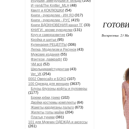
Игрушки, амигурушки и Тильды
(100)
И~ren&The Knitter_MLH
(48)
Квилт и КОКЛЮШКИ
(54)
Книги - рукоделие - ИН ЯЗ
(317)
Книги - рукоделие - РУС
(415)
ГОТОВИ
Книги ВДОХНОВЕНИЯ канал ТГ
(33)
КНИГИ...кроме рукоделки
(131)
Коуч и саморазвитие
(16)
Воскресенье, 23 М
Кройка и шитье
(95)
Кулинария РЕЦЕПТЫ
(306)
Лепка, Моделизм и Рисунок
(43)
Мужские издания
(55)
Фэнтези, лавкрафт
(1)
ЧМ всё
(52)
Школьникам/студентам
(43)
\/еr_\/К
(254)
0002 Оверсайз и БОХО
(107)
100 Одежда для женщин
(3637)
Блузы,блузоны,кофты и пуловеры
(1177)
Брюки,юбки,трико
(102)
Двойки,костюмы,комплекты
(64)
Жакеты,кардиганы,пальто
(673)
Жилеты,топы,майки
(204)
Платья,туники
(381)
101 для Мужчин ОДЕЖДА и аксессы
(261)