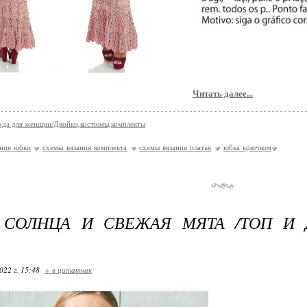
Читать далее...
да для женщин/Двойки,костюмы,комплекты
ания юбки
схемы вязания комплекта
схемы вязания платья
юбка крючком
 СОЛНЦА И СВЕЖАЯ МЯТА /ТОП И 
022 г. 15:48
+ в цитатник