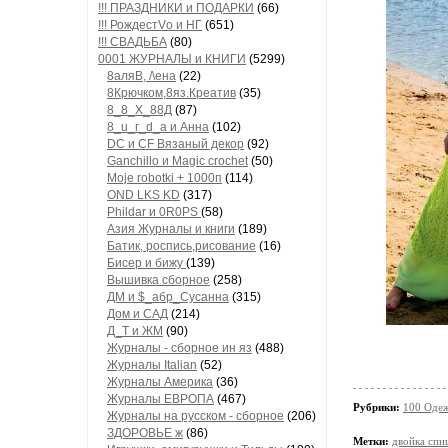
!!! ПРАЗДНИКИ и ПОДАРКИ
(66)
!!! РождестVо и НГ
(651)
!!! СВАДЬБА
(80)
0001 ЖУРНАЛЫ и КНИГИ
(5299)
8аляB, /\ена
(22)
8Крючком,8яз.Креатив
(35)
8_8_Х_88Д
(87)
8_u_г_d_a и Анна
(102)
DC и CF Вязаный декор
(92)
Ganchillo и Magic crochet
(50)
Moje robotki + 1000п
(114)
OND LKS KD
(317)
Phildar и 0R0PS
(58)
Азия Журналы и книги
(189)
Батик, роспись,рисование
(16)
Бисер и бижу
(139)
Вышивка сборное
(258)
ДМ и $_абр_Сусанна
(315)
Дом и САД
(214)
Д_Т и ЖМ
(90)
Журналы - сборное ин яз
(488)
Журналы Italian
(52)
Журналы Америка
(36)
Журналы ЕВРОПА
(467)
Рубрики:
100 Одеж
Журналы на русском - сборное
(206)
ЗДОРОВЬЕ ж
(86)
Метки:
двойка спи