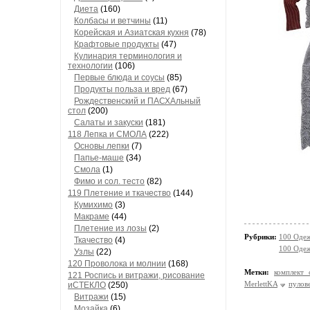
Диета
(160)
Колбасы и ветчины
(11)
Корейская и Азиатская кухня
(78)
Крафтовые продукты
(47)
Кулинария терминология и
технологии
(106)
Первые блюда и соусы
(85)
Продукты польза и вред
(67)
Рождественский и ПАСХАльный
стол
(200)
Салаты и закуски
(181)
118 Лепка и СМОЛА
(222)
Основы лепки
(7)
Папье-маше
(34)
Смола
(1)
Фимо и сол. тесто
(82)
119 Плетение и ткачество
(144)
Кумихимо
(3)
Макраме
(44)
Плетение из лозы
(2)
Рубрики:
100 Одеж
Ткачество
(4)
100 Одеж
Узлы
(22)
120 Проволока и молнии
(168)
Метки:
комплект 
121 Роспись и витражи, рисование
MerlettKA
пулов
иСТЕКЛО
(250)
Витражи
(15)
Мозайка
(6)