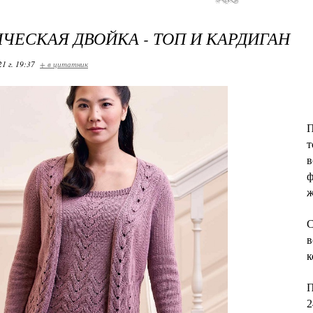
ЧЕСКАЯ ДВОЙКА - ТОП И КАРДИГАН
21 г. 19:37
+ в цитатник
П
т
в
ф
ж
С
в
к
П
2