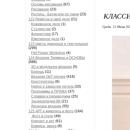
Основы рисования
(67)
Рисование
(23)
КЛАССИ
Роспись - Батик или по ткани
(23)
122 Ремёсла и своё дело
(21)
Кожевенное дело
(1)
Среда, 23 Июня 20
Столярство
(2)
Флористика
(17)
Ювелирное дело
(1)
123 Цветы декорные и текстильные
(299)
Felt Flower Workshop
(4)
124 Вязание Термины и ОСНОВЫ
(686)
3D и модульное вязание
(5)
Бриошь
(11)
Вязание ОиТ прочее
(416)
Конструкторы
(6)
Набор и закрытие петель
(33)
Программы и ПРЯЖА
(37)
Словари и переводчики
(25)
Энциклопедия ВК
(21)
Японское вязание
(55)
125 АРТ и живопись и фото
(164)
Фото в стиле
(49)
Клипарт и арт
(61)
Комиксы, манга
(8)