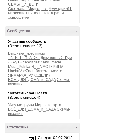
Ольга_Вирт
РАМАЛИЯ
Рэмка
СЕМЬЯ_И_ДЕТИ
Светлана_Медведева
Чучундрик61
марисанет
нинель_тайга
рая-я
ховрошечка
Сообщества
-
Участник сообществ
(Всего в списке: 13)
Вышивка_крестиком
_В_И_Н_Т_А_Ж_
Декупажный_Бум
ЛиРу
Бисероплет
hand_made
Moja_Polska
Я_-_МАСТЕРИЦА
-
HochuVseZnat-
Вяжем_вместе
ЯРМАРКА_РУКОДЕЛИЯ
ВСЁ_ДЛЯ_ДОМА_и_САДА
Схемы-
вязания
Читатель сообществ
(Всего в списке: 4)
Умелые_ручки
Мир_клипарта
ВСЁ_ДЛЯ_ДОМА_и_САДА
Схемы-
вязания
Статистика
-
Создан: 02.07.2012