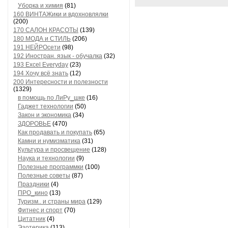
Уборка и химия
(81)
160 ВИНТАЖики и вдохновлялки
(200)
170 САЛОН КРАСОТЫ
(139)
180 МОДА и СТИЛЬ
(206)
191 НЕЙРОсети
(98)
192 Иностран. язык - обучалка
(32)
193 Excel Everyday
(23)
194 Хочу всё знать
(12)
200 Интересности и полезности
(1329)
в помощь по ЛиРу_шке
(16)
Гаджет технологии
(50)
Закон и экономика
(34)
ЗДОРОВЬЕ
(470)
Как продавать и покупать
(65)
Камни и нумизматика
(31)
Культура и просвещение
(128)
Наука и технологии
(9)
Полезные программки
(100)
Полезные советы
(87)
Праздники
(4)
ПРО_кино
(13)
Туризм.. и страны мира
(129)
Фитнес и спорт
(70)
Цитатник
(4)
Эзотерика
(113)