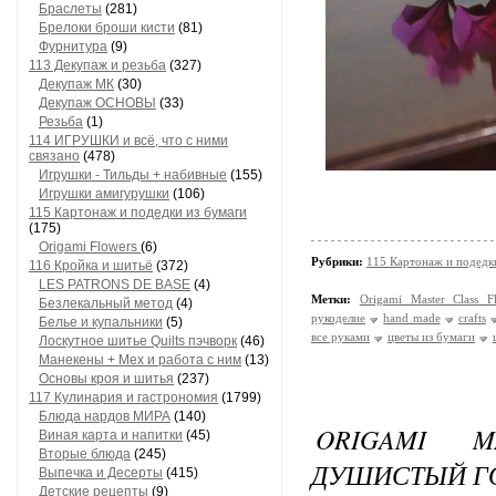
Браслеты
(281)
Брелоки броши кисти
(81)
Фурнитура
(9)
113 Декупаж и резьба
(327)
Декупаж МК
(30)
Декупаж ОСНОВЫ
(33)
Резьба
(1)
114 ИГРУШКИ и всё, что с ними
связано
(478)
Игрушки - Тильды + набивные
(155)
Игрушки амигурушки
(106)
115 Картонаж и подедки из бумаги
(175)
Origami Flowers
(6)
Рубрики:
115 Картонаж и подедки
116 Кройка и шитьё
(372)
LES PATRONS DE BASE
(4)
Метки:
Origami Master Class F
Безлекальный метод
(4)
рукоделие
hand made
crafts
Белье и купальники
(5)
все руками
цветы из бумаги
Лоскутное шитье Quilts пэчворк
(46)
Манекены + Мех и работа с ним
(13)
Основы кроя и шитья
(237)
117 Кулинария и гастрономия
(1799)
Блюда нардов МИРА
(140)
ORIGAMI M
Виная карта и напитки
(45)
Вторые блюда
(245)
ДУШИСТЫЙ ГО
Выпечка и Десерты
(415)
Детские рецепты
(9)