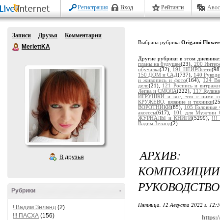
Регистрация
Вход
Рейтинги
Авос
Записи
Друзья
Комментарии
Выбрана рубрика
Origami Flowe
MerlettKA
Другие рубрики в этом дневнике
планы на будущее
(23),
200 Интер
обучалка
(32),
191 НЕЙРОсети
(98
150 ДОМ и САД
(737),
140 Рукоде
и живопись и фото
(164),
124 В
дело
(21),
121 Роспись и витраж
Лепка и СМОЛА
(222),
117 Кулина
ИГРУШКИ и всё, что с ними св
КРУЖЕВО, вязание и техники
(2
ВОРОТНИКИ
(85),
105 Головные
аксессы
(617),
101 для Мужчин 
ЖУРНАЛЫ и КНИГИ
(5299),
!!
Вадим Зеланд
(2)
АРХИВ: 
В друзья
КОМПОЗИЦИИ
РУКОВОДСТВ
Рубрики
-
Пятница, 12 Августа 2022 г. 12:
! Вадим Зеланд
(2)
!!! ПАСХА
(156)
https: