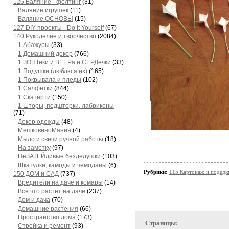
126 Валяние - фелтинг
(31)
Валяние игрушек
(11)
Валяние ОСНОВЫ
(15)
127 DIY проекты - Do It Yourself
(67)
140 Рукоделие и творчество
(2084)
1 Абажуры
(33)
1 Домашний декор
(766)
1 ЗОНТики и ВЕЕРа и СЕРДечки
(33)
1 Подушки (люблю я их)
(165)
1 Покрывала и пледы
(102)
1 Салфетки
(844)
1 Скатерти
(150)
1 Шторы, подшторки, лабрикены
(71)
Декор одежды
(48)
МешковиноМания
(4)
Мыло и свечи ручной работы
(18)
На заметку
(97)
НеЗАТЕЙливые безделушки
(103)
Шкатулки, камоды и чемоданы
(6)
Рубрики:
115 Картонаж и подедки
150 ДОМ и САД
(737)
Вредители на даче и комары
(14)
Все что растет на даче
(237)
Дом и дача
(70)
Домашние растения
(66)
Пространство дома
(173)
Страницы:
Стройка и ремонт
(93)