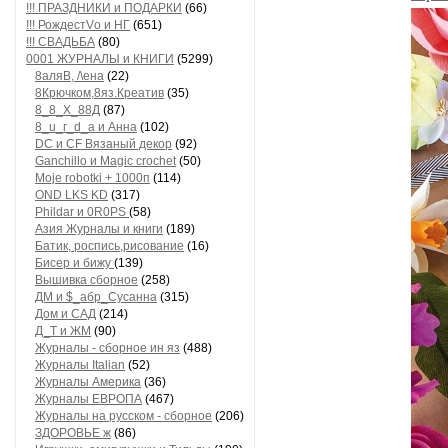
!!! ПРАЗДНИКИ и ПОДАРКИ
(66)
!!! РождестVо и НГ
(651)
!!! СВАДЬБА
(80)
0001 ЖУРНАЛЫ и КНИГИ
(5299)
8аляB, /\ена
(22)
8Крючком,8яз.Креатив
(35)
8_8_Х_88Д
(87)
8_u_г_d_a и Анна
(102)
DC и CF Вязаный декор
(92)
Ganchillo и Magic crochet
(50)
Moje robotki + 1000п
(114)
OND LKS KD
(317)
Phildar и 0R0PS
(58)
Азия Журналы и книги
(189)
Батик, роспись,рисование
(16)
Бисер и бижу
(139)
Вышивка сборное
(258)
ДМ и $_абр_Сусанна
(315)
Дом и САД
(214)
Д_Т и ЖМ
(90)
Журналы - сборное ин яз
(488)
Журналы Italian
(52)
Журналы Америка
(36)
Журналы ЕВРОПА
(467)
Журналы на русском - сборное
(206)
ЗДОРОВЬЕ ж
(86)