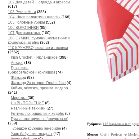
102 Для детей ... одежда и аксессы
(617)
103 Руки и Ноги
(353)
104 Шали,палантины,шарфы
(168)
105 Головные уборы
(552)
106 ВОРОТНИКИ
(85)
107 Для животных
(100)
108 СУМКИ...сумочки, косметички и
кошельки...дзЫнь
(362)
110 КРУЖЕВО, вязание и техники
(2562)
Irish Crochet ~ Ирландское
(398)
Анкарс
(18)
Брюггское
(Брюссельское)+коклюшки
(74)
Жаккард
(93)
Жаккард 2х сторон. Doubleface
(4)
Кайма, обвязка, прошва, подзор...
(241)
Мережка
(36)
На ВЫПОЛНЕНИЕ
(8)
Различные техники
(27)
Ретичелло, ришелье и хедебо
(5)
Румынское кружево (шнурковое)
(239)
Рубрики:
115 Картонаж и подедки
Турецкое кружево/Тенерифе
(4)
Узор бабушкин квадрат
(47)
Метки:
Crafty Projects
Merlet