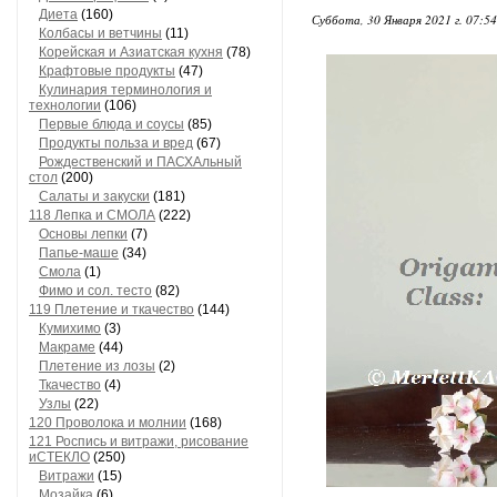
Диета
(160)
Суббота, 30 Января 2021 г. 07:5
Колбасы и ветчины
(11)
Корейская и Азиатская кухня
(78)
Крафтовые продукты
(47)
Кулинария терминология и
технологии
(106)
Первые блюда и соусы
(85)
Продукты польза и вред
(67)
Рождественский и ПАСХАльный
стол
(200)
Салаты и закуски
(181)
118 Лепка и СМОЛА
(222)
Основы лепки
(7)
Папье-маше
(34)
Смола
(1)
Фимо и сол. тесто
(82)
119 Плетение и ткачество
(144)
Кумихимо
(3)
Макраме
(44)
Плетение из лозы
(2)
Ткачество
(4)
Узлы
(22)
120 Проволока и молнии
(168)
121 Роспись и витражи, рисование
иСТЕКЛО
(250)
Витражи
(15)
Мозайка
(6)