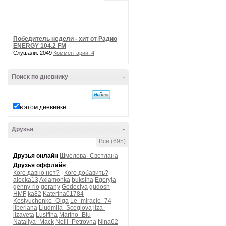
Победитель недели - хит от Радио
ENERGY 104.2 FM
Слушали: 2049
Комментарии: 4
Поиск по дневнику
-
в этом дневнике
Друзья
-
Все (695)
Друзья онлайн
Шмелева_Светлана
Друзья оффлайн
Кого давно нет?
Кого добавить?
alocka13
Axlamonka
buksiha
Egoryja
genny-rio
gerany
Godeciya
gudosh
HMF
ka82
Katerina01784
Kostyuchenko_Olga
Le_miracle_74
liberiana
Liudmila_Sceglova
liza-
lizaveta
Lusifina
Marino_Blu
Nataliya_Mack
Nelli_Petrovna
Nina62