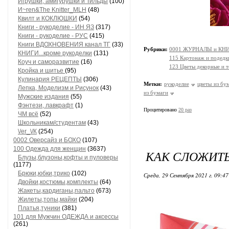
Игрушки, амигурушки и Тильды
(100)
И~ren&The Knitter_MLH
(48)
Квилт и КОКЛЮШКИ
(54)
Книги - рукоделие - ИН ЯЗ
(317)
Книги - рукоделие - РУС
(415)
Книги ВДОХНОВЕНИЯ канал ТГ
(33)
Рубрики:
0001 ЖУРНАЛЫ и КНИГИ
КНИГИ...кроме рукоделки
(131)
115 Картонаж и подедки
Коуч и саморазвитие
(16)
123 Цветы декорные и т
Кройка и шитье
(95)
Кулинария РЕЦЕПТЫ
(306)
Метки:
рукоделие
цветы из бу
Лепка, Моделизм и Рисунок
(43)
из бумаги
Мужские издания
(55)
Фэнтези, лавкрафт
(1)
Процитировано
20 раз
ЧМ всё
(52)
Школьникам/студентам
(43)
\/еr_\/К
(254)
0002 Оверсайз и БОХО
(107)
100 Одежда для женщин
(3637)
КАК СЛОЖИТ
Блузы,блузоны,кофты и пуловеры
(1177)
Брюки,юбки,трико
(102)
Среда, 29 Сентября 2021 г. 09:4
Двойки,костюмы,комплекты
(64)
Жакеты,кардиганы,пальто
(673)
Жилеты,топы,майки
(204)
Платья,туники
(381)
101 для Мужчин ОДЕЖДА и аксессы
(261)