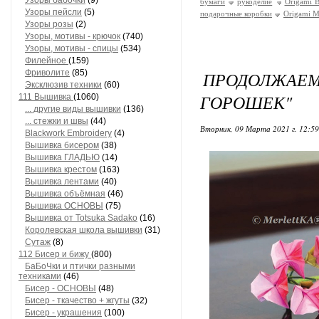
Узоры бабочки
(9)
бумаги
рукоделие
Origami 
Узоры пейсли
(5)
подарочные коробки
Origami Ma
Узоры розы
(2)
Узоры, мотивы - крючок
(740)
Узоры, мотивы - спицы
(534)
Филейное
(159)
Фриволите
(85)
ПРОДОЛЖА
Эксклюзив техники
(60)
ГОРОШЕК"
111 Вышивка
(1060)
... другие виды вышивки
(136)
... стежки и швы
(44)
Вторник, 09 Марта 2021 г. 12:5
Blackwork Embroidery
(4)
Вышивка бисером
(38)
Вышивка ГЛАДЬЮ
(14)
Вышивка крестом
(163)
Вышивка лентами
(40)
Вышивка объёмная
(46)
Вышивка ОСНОВЫ
(75)
Вышивка от Totsuka Sadako
(16)
Королевская школа вышивки
(31)
Сутаж
(8)
112 Бисер и бижу
(800)
БаБоЧки и птички разными
техниками
(46)
Бисер - ОСНОВЫ
(48)
Бисер - ткачество + жгуты
(32)
Бисер - украшения
(100)