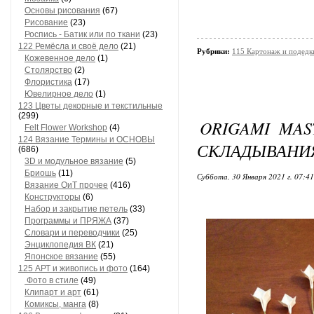
Основы рисования
(67)
Рисование
(23)
Роспись - Батик или по ткани
(23)
122 Ремёсла и своё дело
(21)
Рубрики:
115 Картонаж и подедки
Кожевенное дело
(1)
Столярство
(2)
Флористика
(17)
Ювелирное дело
(1)
123 Цветы декорные и текстильные
(299)
ORIGAMI MAS
Felt Flower Workshop
(4)
124 Вязание Термины и ОСНОВЫ
СКЛАДЫВАНИЯ
(686)
3D и модульное вязание
(5)
Бриошь
(11)
Суббота, 30 Января 2021 г. 07:4
Вязание ОиТ прочее
(416)
Конструкторы
(6)
Набор и закрытие петель
(33)
Программы и ПРЯЖА
(37)
Словари и переводчики
(25)
Энциклопедия ВК
(21)
Японское вязание
(55)
125 АРТ и живопись и фото
(164)
Фото в стиле
(49)
Клипарт и арт
(61)
Комиксы, манга
(8)