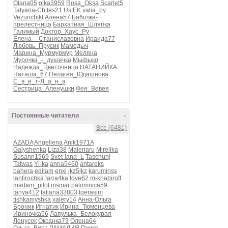
Olana05
olka3959
Rosa_Oksa
Scarlet5
Tatyana-Ch
tes21
UstEK
valia_by
VezunchikI
Алёна57
Бабочка-
прелестница
Бархатная_Шляпка
Галимый
Доктор_Хаус_Ру
Елена__Станиславовна
Ираида77
Любовь_Прусик
Мамедыч
Марина_Мурмурмур
Меляна
Мурочка_-_душечка
Мыфыко
Надежда_Цветочница
НАТАНИЙКА
Наташа_67
Пелагея_Юдашнова
С_в_е_т-Л_а_н_а
Сестрица_Аленушки
Фея_Вевея
Постоянные читатели
-
Все (6481)
AZADA
Angellena
Anik1971A
Galyshenka
Liza38
Malenaru
Mirellka
Susann1969
Svet-lana_L
Taschunj
Tatwas
Yl-ka
anna5460
antareks
bahera
editam
enxi
jkz5jkz
karuminss
lanfirochka
larra4ka
love62
m-khabiroff
madam_pilot
msmar
palomnica59
tanya412
tatjana33803
tgerasim
tishkamyshka
valery14
Анна-Ольга
Броник
Игнатик
Ирина_Тюменцева
Ириночка56
Лапулька_Белокурая
Ленусек
Оксанка73
Олена64