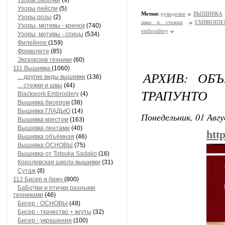
Узоры бабочки
(9)
Узоры пейсли
(5)
Метки:
рукоделие
ВЫШИВКА
Узоры розы
(2)
швы и стежки
EMBROIDE
Узоры, мотивы - крючок
(740)
embroidery
Узоры, мотивы - спицы
(534)
Филейное
(159)
Фриволите
(85)
Эксклюзив техники
(60)
111 Вышивка
(1060)
АРХИВ: ОБ
... другие виды вышивки
(136)
... стежки и швы
(44)
ТРАПУНТО
Blackwork Embroidery
(4)
Вышивка бисером
(38)
Вышивка ГЛАДЬЮ
(14)
Понедельник, 01 Авгу
Вышивка крестом
(163)
Вышивка лентами
(40)
htt
Вышивка объёмная
(46)
Вышивка ОСНОВЫ
(75)
Вышивка от Totsuka Sadako
(16)
Королевская школа вышивки
(31)
Сутаж
(8)
112 Бисер и бижу
(800)
БаБоЧки и птички разными
техниками
(46)
Бисер - ОСНОВЫ
(48)
Бисер - ткачество + жгуты
(32)
Бисер - украшения
(100)