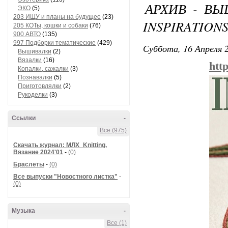
АРХИВ - ВЫ
ЭКО
(5)
203 ИЩУ и планы на будущее
(23)
INSPIRATIONS
205 КОТы, кошки и собаки
(76)
900 АВТО
(135)
997 Подборки тематические
(429)
Суббота, 16 Апреля 2
Вышивалки
(2)
Вязалки
(16)
htt
Копалки, сажалки
(3)
Познавалки
(5)
Приготовлялки
(2)
Рукоделки
(3)
Ссылки
-
Все (975)
Скачать журнал: МЛХ_Knitting.
Вязание 2024'01
-
(0)
Браслеты
-
(0)
Все выпуски "Новостного листка"
-
(0)
Музыка
-
Все (1)