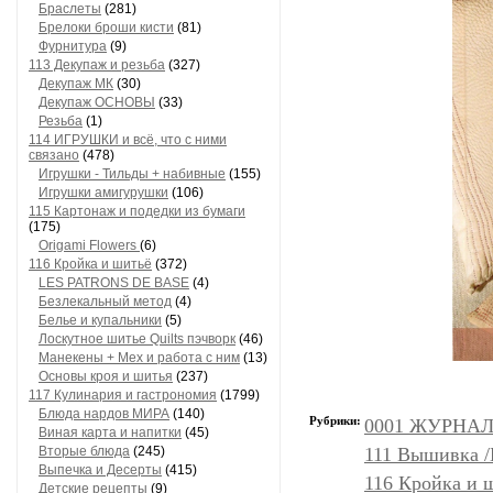
Браслеты
(281)
Брелоки броши кисти
(81)
Фурнитура
(9)
113 Декупаж и резьба
(327)
Декупаж МК
(30)
Декупаж ОСНОВЫ
(33)
Резьба
(1)
114 ИГРУШКИ и всё, что с ними
связано
(478)
Игрушки - Тильды + набивные
(155)
Игрушки амигурушки
(106)
115 Картонаж и подедки из бумаги
(175)
Origami Flowers
(6)
116 Кройка и шитьё
(372)
LES PATRONS DE BASE
(4)
Безлекальный метод
(4)
Белье и купальники
(5)
Лоскутное шитье Quilts пэчворк
(46)
Манекены + Мех и работа с ним
(13)
Основы кроя и шитья
(237)
117 Кулинария и гастрономия
(1799)
Блюда нардов МИРА
(140)
Рубрики:
0001 ЖУРНАЛЫ
Виная карта и напитки
(45)
Вторые блюда
(245)
111 Вышивка 
Выпечка и Десерты
(415)
116 Кройка и 
Детские рецепты
(9)