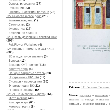
Основы рисования
(67)
Рисование
(23)
Роспись - Батик или по ткани
(23)
122 Ремёсла и своё дело
(21)
Кожевенное дело
(1)
Столярство
(2)
Флористика
(17)
Ювелирное дело
(1)
123 Цветы декорные и текстильные
(299)
Felt Flower Workshop
(4)
124 Вязание Термины и ОСНОВЫ
(686)
3D и модульное вязание
(5)
Бриошь
(11)
Вязание ОиТ прочее
(416)
Конструкторы
(6)
Набор и закрытие петель
(33)
Программы и ПРЯЖА
(37)
Словари и переводчики
(25)
Энциклопедия ВК
(21)
Рубрики:
111 Вышивка /Вышивка
Японское вязание
(55)
125 АРТ и живопись и фото
(164)
Метки:
рукоделие
вышивание
Фото в стиле
(49)
вышивка на одежде
вышивка
Клипарт и арт
(61)
нитками
объемная вышивка
Комиксы, манга
(8)