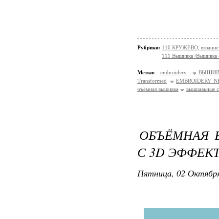
Рубрики:
110 КРУЖЕВО, вязание 
111 Вышивка /Вышивка
Метки:
embroidery
ВЫШИВ
Transformed
EMBROIDERY N
оъёмная вышивка
вышиавьные 
ОБЪЁМНАЯ 
С 3D ЭФФЕК
Пятница, 02 Октября