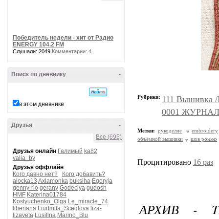
Победитель недели - хит от Радио
ENERGY 104.2 FM
Слушали: 2049
Комментарии: 4
Поиск по дневнику
-
Рубрики:
111 Вышивка 
в этом дневнике
0001 ЖУРНАЛ
Друзья
-
Метки:
рукоделие
embroidery
Все (695)
объёмной вышивки
шов рококо
Друзья онлайн
Галимый
ka82
valia_by
Процитировано
16 раз
Друзья оффлайн
Кого давно нет?
Кого добавить?
alocka13
Axlamonka
buksiha
Egoryja
genny-rio
gerany
Godeciya
gudosh
HMF
Katerina01784
Kostyuchenko_Olga
Le_miracle_74
АРХИВ - 
liberiana
Liudmila_Sceglova
liza-
lizaveta
Lusifina
Marino_Blu