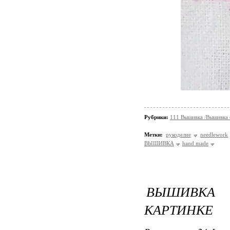
Рубрики:
111 Вышивка /Вышивка
Метки:
рукоделие
needlework
ВЫШИВКА
hand made
ВЫШИВКА 
КАРТИНКЕ