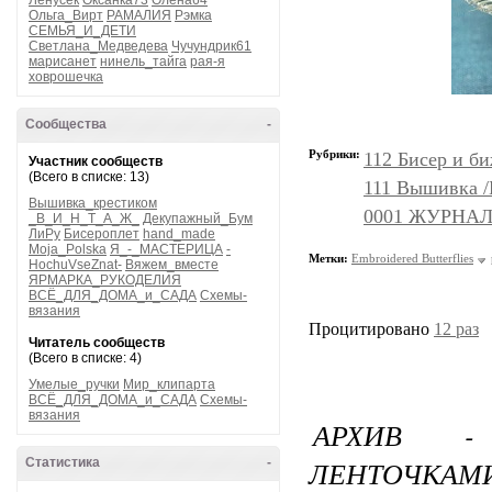
Ленусек
Оксанка73
Олена64
Ольга_Вирт
РАМАЛИЯ
Рэмка
СЕМЬЯ_И_ДЕТИ
Светлана_Медведева
Чучундрик61
марисанет
нинель_тайга
рая-я
ховрошечка
Сообщества
-
Рубрики:
112 Бисер и б
Участник сообществ
(Всего в списке: 13)
111 Вышивка 
Вышивка_крестиком
0001 ЖУРНАЛ
_В_И_Н_Т_А_Ж_
Декупажный_Бум
ЛиРу
Бисероплет
hand_made
Moja_Polska
Я_-_МАСТЕРИЦА
-
Метки:
Embroidered Butterflies
HochuVseZnat-
Вяжем_вместе
ЯРМАРКА_РУКОДЕЛИЯ
ВСЁ_ДЛЯ_ДОМА_и_САДА
Схемы-
вязания
Процитировано
12 раз
Читатель сообществ
(Всего в списке: 4)
Умелые_ручки
Мир_клипарта
ВСЁ_ДЛЯ_ДОМА_и_САДА
Схемы-
вязания
АРХИВ -
ЛЕНТОЧКАМИ
Статистика
-