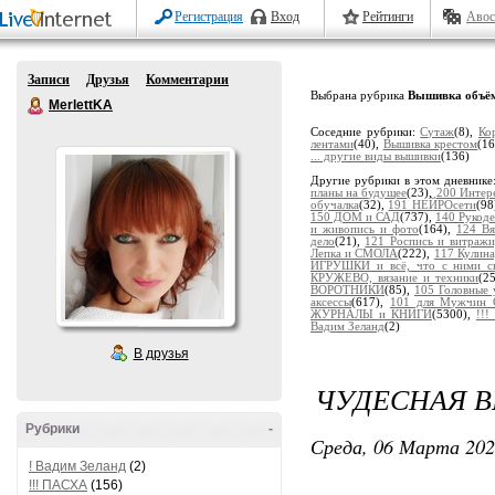
Регистрация
Вход
Рейтинги
Авос
Записи
Друзья
Комментарии
Выбрана рубрика
Вышивка объё
MerlettKA
Соседние рубрики:
Сутаж
(8),
Ко
лентами
(40),
Вышивка крестом
(1
... другие виды вышивки
(136)
Другие рубрики в этом дневнике
планы на будущее
(23),
200 Интер
обучалка
(32),
191 НЕЙРОсети
(98
150 ДОМ и САД
(737),
140 Рукоде
и живопись и фото
(164),
124 В
дело
(21),
121 Роспись и витраж
Лепка и СМОЛА
(222),
117 Кулина
ИГРУШКИ и всё, что с ними св
КРУЖЕВО, вязание и техники
(2
ВОРОТНИКИ
(85),
105 Головные
аксессы
(617),
101 для Мужчин 
ЖУРНАЛЫ и КНИГИ
(5300),
!!
Вадим Зеланд
(2)
В друзья
ЧУДЕСНАЯ 
Рубрики
-
Среда, 06 Марта 202
! Вадим Зеланд
(2)
!!! ПАСХА
(156)