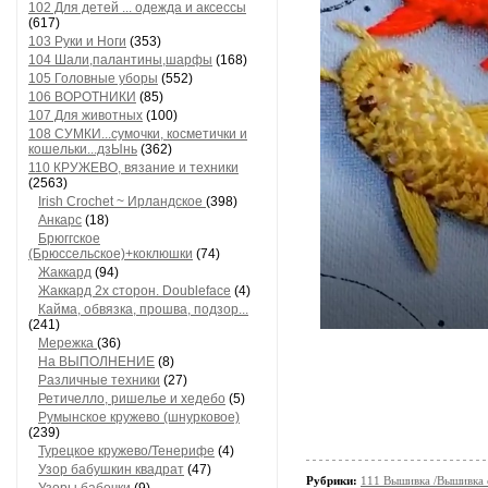
102 Для детей ... одежда и аксессы
(617)
103 Руки и Ноги
(353)
104 Шали,палантины,шарфы
(168)
105 Головные уборы
(552)
106 ВОРОТНИКИ
(85)
107 Для животных
(100)
108 СУМКИ...сумочки, косметички и
кошельки...дзЫнь
(362)
110 КРУЖЕВО, вязание и техники
(2563)
Irish Crochet ~ Ирландское
(398)
Анкарс
(18)
Брюггское
(Брюссельское)+коклюшки
(74)
Жаккард
(94)
Жаккард 2х сторон. Doubleface
(4)
Кайма, обвязка, прошва, подзор...
(241)
Мережка
(36)
На ВЫПОЛНЕНИЕ
(8)
Различные техники
(27)
Ретичелло, ришелье и хедебо
(5)
Румынское кружево (шнурковое)
(239)
Турецкое кружево/Тенерифе
(4)
Узор бабушкин квадрат
(47)
Рубрики:
111 Вышивка /Вышивка