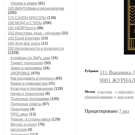
Уборка и химия
(81)
160 ВИНТАЖики и вдохновлялки
(200)
170 САЛОН КРАСОТЫ
(139)
180 МОДА и СТИЛЬ
(206)
191 НЕЙРОсети
(98)
192 Иностран. язык - обучалка
(32)
193 Excel Everyday
(23)
194 Хочу всё знать
(12)
200 Интересности и полезности
(1329)
в помощь по ЛиРу_шке
(16)
Гаджет технологии
(50)
Закон и экономика
(34)
Рубрики:
111 Вышивка 
ЗДОРОВЬЕ
(470)
Как продавать и покупать
(65)
0001 ЖУРНАЛ
Камни и нумизматика
(31)
Культура и просвещение
(128)
Метки:
рукоделие
embroidery
Наука и технологии
(9)
объёмной вышивки
шов рококо
Полезные программки
(100)
Полезные советы
(87)
Праздники
(4)
Процитировано
7 раз
ПРО_кино
(13)
Туризм.. и страны мира
(129)
Фитнес и спорт
(70)
Цитатник
(4)
Эзотерика
(113)