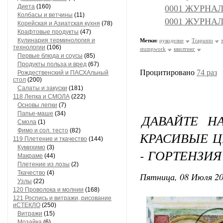
Диета
(160)
0001 ЖУРНАЛ
Колбасы и ветчины
(11)
0001 ЖУРНА
Корейская и Азиатская кухня
(78)
Крафтовые продукты
(47)
Кулинария терминология и
Метки:
рукоделие
Trapunto
технологии
(106)
stumpwork
квилтинг
Первые блюда и соусы
(85)
Продукты польза и вред
(67)
Процитировано
74 раз
Рождественский и ПАСХАльный
стол
(200)
Салаты и закуски
(181)
118 Лепка и СМОЛА
(222)
Основы лепки
(7)
Папье-маше
(34)
ДАВАЙТЕ Н
Смола
(1)
Фимо и сол. тесто
(82)
КРАСИВЫЕ Ц
119 Плетение и ткачество
(144)
Кумихимо
(3)
- ГОРТЕНЗИЯ
Макраме
(44)
Плетение из лозы
(2)
Ткачество
(4)
Пятница, 08 Июля 20
Узлы
(22)
120 Проволока и молнии
(168)
121 Роспись и витражи, рисование
иСТЕКЛО
(250)
Витражи
(15)
Мозайка
(6)