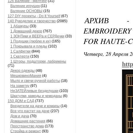
126 Валяние - фелтинг
(31)
Валяние игрушек
(11)
Валяние ОСНОВЫ
(15)
127 DIY проекты - Do It Yourself
(67)
АРХИВ - 
140 Рукоделие и творчество
(2085)
1 Абажуры
(33)
EMBROIDERY 
1 Домашний декор
(767)
1 ЗОНТики и ВЕЕРа и СЕРДечки
(33)
FOR HAUTE-
1 Подушки (люблю я их)
(165)
1 Покрывала и пледы
(102)
1 Салфетки
(844)
Четверг, 28 Апреля 2
1 Скатерти
(150)
1 Шторы, подшторки, лабрикены
htt
(71)
Декор одежды
(48)
МешковиноМания
(4)
Мыло и свечи ручной работы
(18)
На заметку
(97)
НеЗАТЕЙливые безделушки
(103)
Шкатулки, камоды и чемоданы
(6)
150 ДОМ и САД
(737)
Вредители на даче и комары
(14)
Все что растет на даче
(237)
Дом и дача
(70)
Домашние растения
(66)
Пространство дома
(173)
Стройка и ремонт
(93)