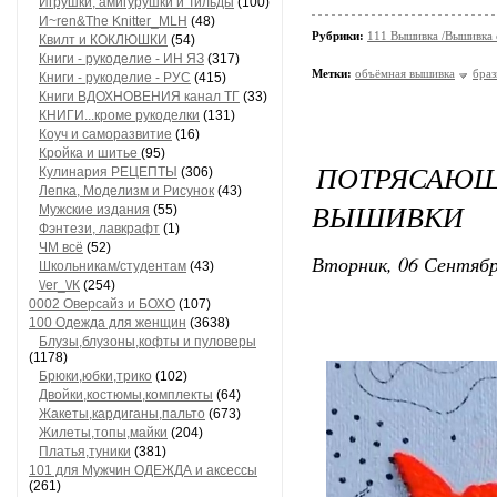
Игрушки, амигурушки и Тильды
(100)
И~ren&The Knitter_MLH
(48)
Рубрики:
111 Вышивка /Вышивка
Квилт и КОКЛЮШКИ
(54)
Книги - рукоделие - ИН ЯЗ
(317)
Метки:
объёмная вышивка
браз
Книги - рукоделие - РУС
(415)
Книги ВДОХНОВЕНИЯ канал ТГ
(33)
КНИГИ...кроме рукоделки
(131)
Коуч и саморазвитие
(16)
Кройка и шитье
(95)
ПОТРЯСАЮ
Кулинария РЕЦЕПТЫ
(306)
Лепка, Моделизм и Рисунок
(43)
ВЫШИВКИ
Мужские издания
(55)
Фэнтези, лавкрафт
(1)
ЧМ всё
(52)
Вторник, 06 Сентябр
Школьникам/студентам
(43)
\/еr_\/К
(254)
0002 Оверсайз и БОХО
(107)
100 Одежда для женщин
(3638)
Блузы,блузоны,кофты и пуловеры
(1178)
Брюки,юбки,трико
(102)
Двойки,костюмы,комплекты
(64)
Жакеты,кардиганы,пальто
(673)
Жилеты,топы,майки
(204)
Платья,туники
(381)
101 для Мужчин ОДЕЖДА и аксессы
(261)