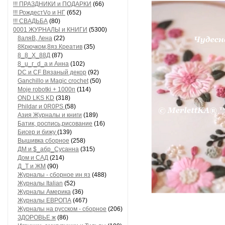
!!! ПРАЗДНИКИ и ПОДАРКИ
(66)
!!! РождестVо и НГ
(652)
!!! СВАДЬБА
(80)
0001 ЖУРНАЛЫ и КНИГИ
(5300)
8аляB, /\ена
(22)
8Крючком,8яз.Креатив
(35)
8_8_Х_88Д
(87)
8_u_г_d_a и Анна
(102)
DC и CF Вязаный декор
(92)
Ganchillo и Magic crochet
(50)
Moje robotki + 1000п
(114)
OND LKS KD
(318)
Phildar и 0R0PS
(58)
Азия Журналы и книги
(189)
Батик, роспись,рисование
(16)
Бисер и бижу
(139)
Вышивка сборное
(258)
ДМ и $_абр_Сусанна
(315)
Дом и САД
(214)
Д_Т и ЖМ
(90)
Журналы - сборное ин яз
(488)
Журналы Italian
(52)
Журналы Америка
(36)
Журналы ЕВРОПА
(467)
Журналы на русском - сборное
(206)
ЗДОРОВЬЕ ж
(86)