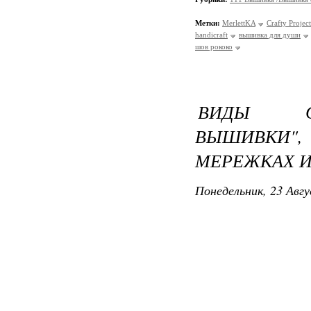
Метки:
MerlettKA
Crafty Project
handicraft
вышивка для души
шов рококо
ВИДЫ СТ
ВЫШИВКИ",
МЕРЕЖКАХ И
Понедельник, 23 Авгу