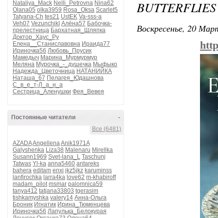
BUTTERFLIES
Nataliya_Mack
Nelli_Petrovna
Nina62
Olana05
olka3959
Rosa_Oksa
Scarlet5
Tatyana-Ch
tes21
UstEK
Va-sss-a
Veh07
VezunchikI
Алёна57
Бабочка-
Воскресенье, 20 Март
прелестница
Бархатная_Шляпка
Доктор_Хаус_Ру
htt
Елена__Станиславовна
Ираида77
Ириночка56
Любовь_Прусик
Мамедыч
Марина_Мурмурмур
Меляна
Мурочка_-_душечка
Мыфыко
Надежда_Цветочница
НАТАНИЙКА
Наташа_67
Пелагея_Юдашнова
С_в_е_т-Л_а_н_а
Сестрица_Аленушки
Фея_Вевея
Постоянные читатели
-
Все (6481)
AZADA
Angellena
Anik1971A
Galyshenka
Liza38
Malenaru
Mirellka
Susann1969
Svet-lana_L
Taschunj
Tatwas
Yl-ka
anna5460
antareks
bahera
editam
enxi
jkz5jkz
karuminss
lanfirochka
larra4ka
love62
m-khabiroff
madam_pilot
msmar
palomnica59
tanya412
tatjana33803
tgerasim
tishkamyshka
valery14
Анна-Ольга
Броник
Игнатик
Ирина_Тюменцева
Ириночка56
Лапулька_Белокурая