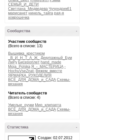
Ольга_Вирт
РАМАЛИЯ
Рэмка
СЕМЬЯ_И_ДЕТИ
Светлана_Медведева
Чучундрик61
марисанет
нинель_тайга
рая-я
ховрошечка
Сообщества
-
Участник сообществ
(Всего в списке: 13)
Вышивка_крестиком
_В_И_Н_Т_А_Ж_
Декупажный_Бум
ЛиРу
Бисероплет
hand_made
Moja_Polska
Я_-_МАСТЕРИЦА
-
HochuVseZnat-
Вяжем_вместе
ЯРМАРКА_РУКОДЕЛИЯ
ВСЁ_ДЛЯ_ДОМА_и_САДА
Схемы-
вязания
Читатель сообществ
(Всего в списке: 4)
Умелые_ручки
Мир_клипарта
ВСЁ_ДЛЯ_ДОМА_и_САДА
Схемы-
вязания
Статистика
-
Создан: 02.07.2012