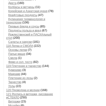
Диета
(160)
Колбасы и ветчины
(11)
Корейская и Азиатская кухня
(78)
Крафтовые продукты
(47)
Кулинария терминология и
технологии
(106)
Первые блюда и соусы
(85)
Продукты польза и вред
(67)
Рождественский и ПАСХАльный
стол
(200)
Салаты и закуски
(181)
118 Лепка и СМОЛА
(222)
Основы лепки
(7)
Папье-маше
(34)
Смола
(1)
Фимо и сол. тесто
(82)
119 Плетение и ткачество
(144)
Кумихимо
(3)
Макраме
(44)
Плетение из лозы
(2)
Ткачество
(4)
Узлы
(22)
120 Проволока и молнии
(168)
121 Роспись и витражи, рисование
иСТЕКЛО
(250)
Витражи
(15)
Мозайка
(6)