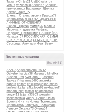
Tatyana-Ch
tes21
UstEK
valia_by
Veh07
VezunchikI
Алёна57
Бабочка-
прелестница
Бархатная_Шляпка
Доктор_Хаус_Ру
Елена__Станиславовна
Ираида77
Ириночка56
КРАСОТА_ЗДОРОВЬЯ
ЛИЧНЫЕ_ОТНОШЕНИЯ
Любовь_Прусик
Мамедыч
Меляна
Мурочка_-_душечка
Мыфыко
Надежда_Цветочница
НАТАНИЙКА
Наташа_67
РОССИЙСКАЯ_СЕМЬЯ
С_в_е_т-Л_а_н_а
СЕМЬЯ_И_ДЕТИ
Сестрица_Аленушки
Фея_Вевея
Постоянные читатели
-
Все (6481)
AZADA
Angellena
Anik1971A
Galyshenka
Liza38
Malenaru
Mirellka
Susann1969
Svet-lana_L
Taschunj
Tatwas
Yl-ka
anna5460
antareks
bahera
editam
enxi
jkz5jkz
karuminss
lanfirochka
larra4ka
love62
m-khabiroff
madam_pilot
msmar
palomnica59
tanya412
tatjana33803
tgerasim
tishkamyshka
valery14
Анна-Ольга
Броник
Игнатик
Ирина_Тюменцева
Ириночка56
Лапулька_Белокурая
Ленусек
Оксанка73
Олена64