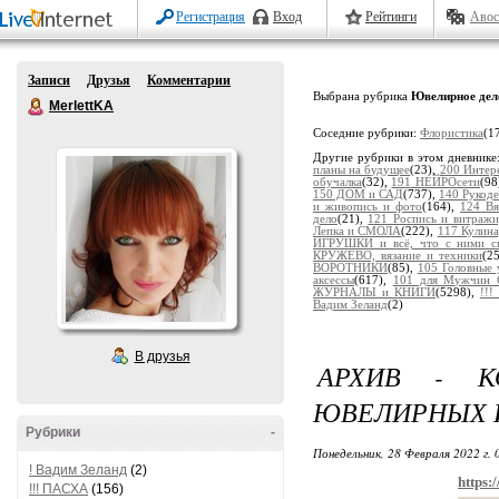
Регистрация
Вход
Рейтинги
Авос
Записи
Друзья
Комментарии
Выбрана рубрика
Ювелирное дел
MerlettKA
Соседние рубрики:
Флористика
(1
Другие рубрики в этом дневнике
планы на будущее
(23),
200 Интер
обучалка
(32),
191 НЕЙРОсети
(98
150 ДОМ и САД
(737),
140 Рукоде
и живопись и фото
(164),
124 В
дело
(21),
121 Роспись и витраж
Лепка и СМОЛА
(222),
117 Кулина
ИГРУШКИ и всё, что с ними св
КРУЖЕВО, вязание и техники
(2
ВОРОТНИКИ
(85),
105 Головные
аксессы
(617),
101 для Мужчин 
ЖУРНАЛЫ и КНИГИ
(5298),
!!
Вадим Зеланд
(2)
В друзья
АРХИВ - К
ЮВЕЛИРНЫХ 
Рубрики
-
Понедельник, 28 Февраля 2022 г.
! Вадим Зеланд
(2)
https:
!!! ПАСХА
(156)