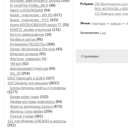
Игрушки, амигурушки и Тильды
(100)
Рубрики:
200 Интересности и по
И~ren&The Knitter_MLH
(48)
0001 ЖУРНАЛЫ и КНИГ
Квилт и КОКЛЮШКИ
(54)
122 Ремёсла и своё дел
Книги - рукоделие - ИН ЯЗ
(317)
Книги - рукоделие - РУС
(415)
Метки:
рукоделие
ремесло
д
Книги ВДОХНОВЕНИЯ канал ТГ
(33)
КНИГИ...кроме рукоделки
(131)
Процитировано
4 раз
Коуч и саморазвитие
(16)
Кройка и шитье
(95)
Кулинария РЕЦЕПТЫ
(306)
Лепка, Моделизм и Рисунок
(43)
Мужские издания
(55)
Страницы:
Фэнтези, лавкрафт
(1)
ЧМ всё
(52)
Школьникам/студентам
(43)
\/еr_\/К
(254)
0002 Оверсайз и БОХО
(107)
100 Одежда для женщин
(3637)
Блузы,блузоны,кофты и пуловеры
(1177)
Брюки,юбки,трико
(102)
Двойки,костюмы,комплекты
(64)
Жакеты,кардиганы,пальто
(673)
Жилеты,топы,майки
(204)
Платья,туники
(381)
101 для Мужчин ОДЕЖДА и аксессы
(261)