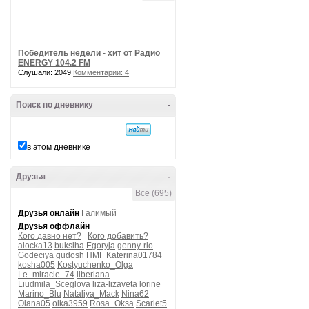
Победитель недели - хит от Радио
ENERGY 104.2 FM
Слушали: 2049
Комментарии: 4
Поиск по дневнику
-
в этом дневнике
Друзья
-
Все (695)
Друзья онлайн
Галимый
Друзья оффлайн
Кого давно нет?
Кого добавить?
alocka13
buksiha
Egoryja
genny-rio
Godeciya
gudosh
HMF
Katerina01784
kosha005
Kostyuchenko_Olga
Le_miracle_74
liberiana
Liudmila_Sceglova
liza-lizaveta
lorine
Marino_Blu
Nataliya_Mack
Nina62
Olana05
olka3959
Rosa_Oksa
Scarlet5