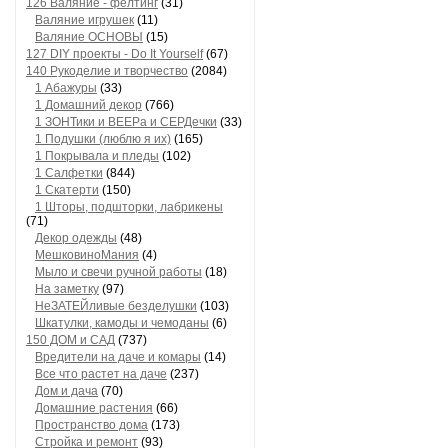
126 Валяние - фелтинг
(31)
Валяние игрушек
(11)
Валяние ОСНОВЫ
(15)
127 DIY проекты - Do It Yourself
(67)
140 Рукоделие и творчество
(2084)
1 Абажуры
(33)
1 Домашний декор
(766)
1 ЗОНТики и ВЕЕРа и СЕРДечки
(33)
1 Подушки (люблю я их)
(165)
1 Покрывала и пледы
(102)
1 Салфетки
(844)
1 Скатерти
(150)
1 Шторы, подшторки, лабрикены
(71)
Декор одежды
(48)
МешковиноМания
(4)
Мыло и свечи ручной работы
(18)
На заметку
(97)
НеЗАТЕЙливые безделушки
(103)
Шкатулки, камоды и чемоданы
(6)
150 ДОМ и САД
(737)
Вредители на даче и комары
(14)
Все что растет на даче
(237)
Дом и дача
(70)
Домашние растения
(66)
Пространство дома
(173)
Стройка и ремонт
(93)