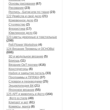
Основы рисования
(67)
Рисование
(23)
Роспись - Батик или по ткани
(23)
122 Ремёсла и своё дело
(21)
Кожевенное дело
(1)
Столярство
(2)
Флористика
(17)
Ювелирное дело
(1)
123 Цветы декорные и текстильные
(299)
Felt Flower Workshop
(4)
124 Вязание Термины и ОСНОВЫ
(686)
3D и модульное вязание
(5)
Бриошь
(11)
Вязание ОиТ прочее
(416)
Конструкторы
(6)
Набор и закрытие петель
(33)
Программы и ПРЯЖА
(37)
Словари и переводчики
(25)
Энциклопедия ВК
(21)
Японское вязание
(55)
125 АРТ и живопись и фото
(164)
Фото в стиле
(49)
Клипарт и арт
(61)
Комиксы, манга
(8)