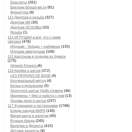
Браслеты
(281)
Брелоки броши кисти
(81)
Фурнитура
(9)
113 Декупаж и резьба
(327)
Декупаж МК
(30)
Декупаж ОСНОВЫ
(33)
Резьба
(1)
114 ИГРУШКИ и всё, что с ними
связано
(478)
Игрушки - Тильды + набивные
(155)
Игрушки амигурушки
(106)
115 Картонаж и подедки из бумаги
(175)
Origami Flowers
(6)
116 Кройка и шитьё
(372)
LES PATRONS DE BASE
(4)
Безлекальный метод
(4)
Белье и купальники
(5)
Лоскутное шитье Quilts пэчворк
(46)
Манекены + Мех и работа с ним
(13)
Основы кроя и шитья
(237)
117 Кулинария и гастрономия
(1799)
Блюда нардов МИРА
(140)
Виная карта и напитки
(45)
Вторые блюда
(245)
Выпечка и Десерты
(415)
Детские рецепты
(9)