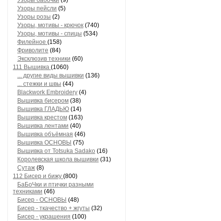
Узоры бабочки
(9)
Узоры пейсли
(5)
Узоры розы
(2)
Узоры, мотивы - крючок
(740)
Узоры, мотивы - спицы
(534)
Филейное
(158)
Фриволите
(84)
Эксклюзив техники
(60)
111 Вышивка
(1060)
... другие виды вышивки
(136)
... стежки и швы
(44)
Blackwork Embroidery
(4)
Вышивка бисером
(38)
Вышивка ГЛАДЬЮ
(14)
Вышивка крестом
(163)
Вышивка лентами
(40)
Вышивка объёмная
(46)
Вышивка ОСНОВЫ
(75)
Вышивка от Totsuka Sadako
(16)
Королевская школа вышивки
(31)
Сутаж
(8)
112 Бисер и бижу
(800)
БаБоЧки и птички разными
техниками
(46)
Бисер - ОСНОВЫ
(48)
Бисер - ткачество + жгуты
(32)
Бисер - украшения
(100)