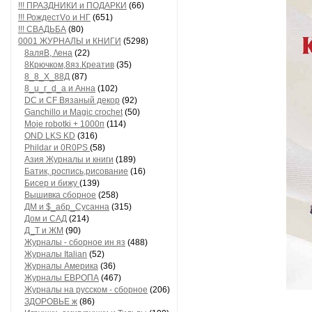
!!! ПРАЗДНИКИ и ПОДАРКИ
(66)
!!! РождестVо и НГ
(651)
!!! СВАДЬБА
(80)
0001 ЖУРНАЛЫ и КНИГИ
(5298)
8аляB, /\ена
(22)
8Крючком,8яз.Креатив
(35)
8_8_Х_88Д
(87)
8_u_г_d_a и Анна
(102)
DC и CF Вязаный декор
(92)
Ganchillo и Magic crochet
(50)
Moje robotki + 1000п
(114)
OND LKS KD
(316)
Phildar и 0R0PS
(58)
Азия Журналы и книги
(189)
Батик, роспись,рисование
(16)
Бисер и бижу
(139)
Вышивка сборное
(258)
ДМ и $_абр_Сусанна
(315)
Дом и САД
(214)
Д_Т и ЖМ
(90)
Журналы - сборное ин яз
(488)
Журналы Italian
(52)
Журналы Америка
(36)
Журналы ЕВРОПА
(467)
Журналы на русском - сборное
(206)
ЗДОРОВЬЕ ж
(86)