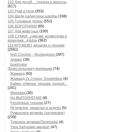
102 Для детей ... одежда и аксессы
(617)
103 Руки и Ноги
(353)
104 Шали,палантины,шарфы
(168)
105 Головные уборы
(552)
106 ВОРОТНИКИ
(85)
107 Для животных
(100)
108 СУМКИ...сумочки, косметички и
кошельки...дзЫнь
(362)
110 КРУЖЕВО, вязание и техники
(2561)
Irish Crochet ~ Ирландское
(397)
Анкарс
(18)
Брюггское
(Брюссельское)+коклюшки
(74)
Жаккард
(93)
Жаккард 2х сторон. Doubleface
(4)
Кайма, обвязка, прошва, подзор...
(241)
Мережка
(36)
На ВЫПОЛНЕНИЕ
(8)
Различные техники
(27)
Ретичелло, ришелье и хедебо
(5)
Румынское кружево (шнурковое)
(239)
Турецкое кружево/Тенерифе
(4)
Узор бабушкин квадрат
(47)