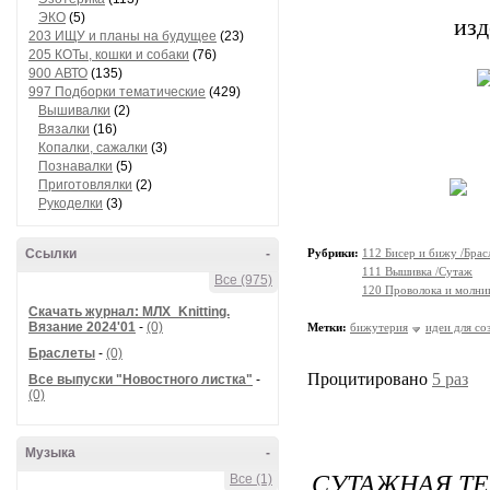
ЭКО
(5)
изд
203 ИЩУ и планы на будущее
(23)
205 КОТы, кошки и собаки
(76)
900 АВТО
(135)
997 Подборки тематические
(429)
Вышивалки
(2)
Вязалки
(16)
Копалки, сажалки
(3)
Познавалки
(5)
Приготовлялки
(2)
Рукоделки
(3)
Ссылки
-
Рубрики:
112 Бисер и бижу /Брас
111 Вышивка /Сутаж
Все (975)
120 Проволока и молни
Скачать журнал: МЛХ_Knitting.
Вязание 2024'01
-
(0)
Метки:
бижутерия
идеи для со
Браслеты
-
(0)
Процитировано
5 раз
Все выпуски "Новостного листка"
-
(0)
Музыка
-
СУТАЖНАЯ ТЕХ
Все (1)