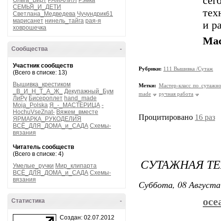
сег
Ольга_Вирт
РАМАЛИЯ
Рэмка
СЕМЬЯ_И_ДЕТИ
тех
Светлана_Медведева
Чучундрик61
марисанет
нинель_тайга
рая-я
и р
ховрошечка
Мас
Сообщества
-
Участник сообществ
Рубрики:
111 Вышивка /Сутаж
(Всего в списке: 13)
Вышивка_крестиком
Метки:
Мастер-класс по сутажн
_В_И_Н_Т_А_Ж_
Декупажный_Бум
made
ручная работа
ЛиРу
Бисероплет
hand_made
Moja_Polska
Я_-_МАСТЕРИЦА
-
HochuVseZnat-
Вяжем_вместе
Процитировано
16 раз
ЯРМАРКА_РУКОДЕЛИЯ
ВСЁ_ДЛЯ_ДОМА_и_САДА
Схемы-
вязания
Читатель сообществ
(Всего в списке: 4)
СУТАЖНАЯ ТЕХ
Умелые_ручки
Мир_клипарта
ВСЁ_ДЛЯ_ДОМА_и_САДА
Схемы-
вязания
Суббота, 08 Августа
ocea
Статистика
-
Создан: 02.07.2012