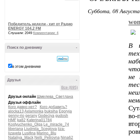
Суббота, 08 Августа
wom
Победитель недели - хит от Радио
ENERGY 104.2 FM
Слушали: 2049
Комментарии: 4
В 
Поиск по дневнику
-
тех
наб
в этом дневнике
что
не 
Друзья
-
тес
Все (695)
неи
Друзья онлайн
Шмелева_Светлана
нем
Друзья оффлайн
Сут
Кого давно нет?
Кого добавить?
alocka13
Axlamonka
buksiha
Egoryja
во-
genny-rio
gerany
Godeciya
gudosh
HMF
ka82
Katerina01784
вто
Kostyuchenko_Olga
Le_miracle_74
liberiana
Liudmila_Sceglova
liza-
ров
lizaveta
Lusifina
Marino_Blu
Nataliya_Mack
Nelli_Petrovna
Nina62