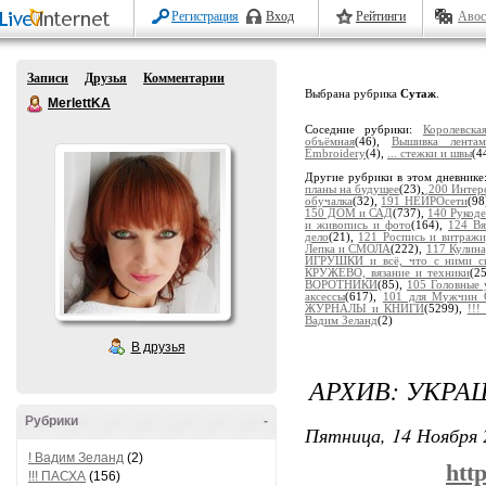
Регистрация
Вход
Рейтинги
Авос
Записи
Друзья
Комментарии
Выбрана рубрика
Сутаж
.
MerlettKA
Соседние рубрики:
Королевск
объёмная
(46),
Вышивка лентам
Embroidery
(4),
... стежки и швы
(4
Другие рубрики в этом дневнике
планы на будущее
(23),
200 Интер
обучалка
(32),
191 НЕЙРОсети
(98
150 ДОМ и САД
(737),
140 Рукоде
и живопись и фото
(164),
124 В
дело
(21),
121 Роспись и витраж
Лепка и СМОЛА
(222),
117 Кулина
ИГРУШКИ и всё, что с ними св
КРУЖЕВО, вязание и техники
(2
ВОРОТНИКИ
(85),
105 Головные
аксессы
(617),
101 для Мужчин 
ЖУРНАЛЫ и КНИГИ
(5299),
!!
Вадим Зеланд
(2)
В друзья
АРХИВ: УКРА
Рубрики
-
Пятница, 14 Ноября 
! Вадим Зеланд
(2)
htt
!!! ПАСХА
(156)