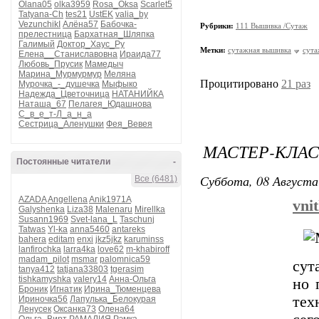
Olana05
olka3959
Rosa_Oksa
Scarlet5
Tatyana-Ch
tes21
UstEK
valia_by
VezunchikI
Алёна57
Бабочка-
Рубрики:
111 Вышивка /Сутаж
прелестница
Бархатная_Шляпка
Галимый
Доктор_Хаус_Ру
Метки:
сутажная вышивка
сут
Елена__Станиславовна
Ираида77
Любовь_Прусик
Мамедыч
Марина_Мурмурмур
Меляна
Процитировано
21 раз
Мурочка_-_душечка
Мыфыко
Надежда_Цветочница
НАТАНИЙКА
Наташа_67
Пелагея_Юдашнова
С_в_е_т-Л_а_н_а
Сестрица_Аленушки
Фея_Вевея
МАСТЕР-КЛАС
Постоянные читатели
-
Суббота, 08 Августа
Все (6481)
AZADA
Angellena
Anik1971A
vni
Galyshenka
Liza38
Malenaru
Mirellka
Susann1969
Svet-lana_L
Taschunj
Tatwas
Yl-ka
anna5460
antareks
bahera
editam
enxi
jkz5jkz
karuminss
lanfirochka
larra4ka
love62
m-khabiroff
madam_pilot
msmar
palomnica59
сут
tanya412
tatjana33803
tgerasim
tishkamyshka
valery14
Анна-Ольга
но 
Броник
Игнатик
Ирина_Тюменцева
тех
Ириночка56
Лапулька_Белокурая
Ленусек
Оксанка73
Олена64