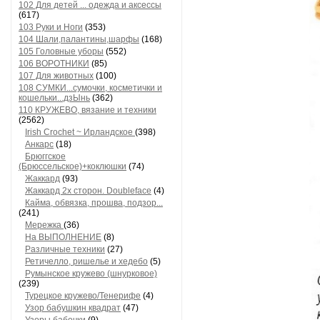
102 Для детей ... одежда и аксессы
(617)
103 Руки и Ноги
(353)
104 Шали,палантины,шарфы
(168)
105 Головные уборы
(552)
106 ВОРОТНИКИ
(85)
107 Для животных
(100)
108 СУМКИ...сумочки, косметички и
кошельки...дзЫнь
(362)
110 КРУЖЕВО, вязание и техники
(2562)
Irish Crochet ~ Ирландское
(398)
Анкарс
(18)
Брюггское
(Брюссельское)+коклюшки
(74)
Жаккард
(93)
Жаккард 2х сторон. Doubleface
(4)
Кайма, обвязка, прошва, подзор...
(241)
Мережка
(36)
На ВЫПОЛНЕНИЕ
(8)
Различные техники
(27)
Ретичелло, ришелье и хедебо
(5)
Румынское кружево (шнурковое)
(239)
Турецкое кружево/Тенерифе
(4)
Узор бабушкин квадрат
(47)