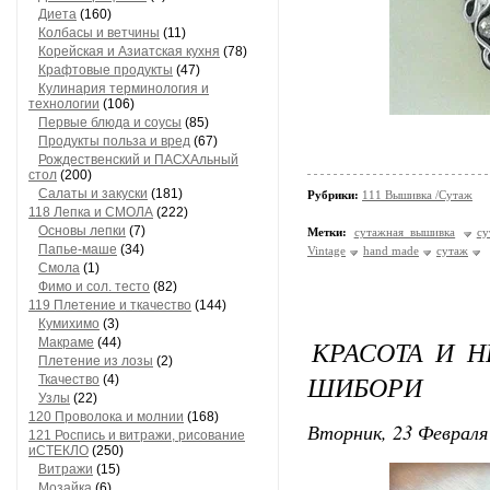
Диета
(160)
Колбасы и ветчины
(11)
Корейская и Азиатская кухня
(78)
Крафтовые продукты
(47)
Кулинария терминология и
технологии
(106)
Первые блюда и соусы
(85)
Продукты польза и вред
(67)
Рождественский и ПАСХАльный
стол
(200)
Салаты и закуски
(181)
Рубрики:
111 Вышивка /Сутаж
118 Лепка и СМОЛА
(222)
Основы лепки
(7)
Метки:
сутажная вышивка
с
Папье-маше
(34)
Vintage
hand made
сутаж
Смола
(1)
Фимо и сол. тесто
(82)
119 Плетение и ткачество
(144)
Кумихимо
(3)
КРАСОТА И 
Макраме
(44)
Плетение из лозы
(2)
ШИБОРИ
Ткачество
(4)
Узлы
(22)
120 Проволока и молнии
(168)
Вторник, 23 Февраля 
121 Роспись и витражи, рисование
иСТЕКЛО
(250)
Витражи
(15)
Мозайка
(6)