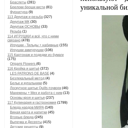
Браслеты
(281)
уникальной б
Брелоки броши кисти
(81)
Фурнитура
(9)
113 Декупаж и резьба
(327)
Декупаж МК
(30)
Декупаж ОСНОВЫ
(33)
Резьба
(1)
114 ИГРУШКИ и всё, что с ними
связано
(478)
Игрушки - Тильды + набивные
(155)
Игрушки амигурушки
(106)
115 Картонаж и подедки из бумаги
(175)
Origami Flowers
(6)
116 Кройка и шитьё
(372)
LES PATRONS DE BASE
(4)
Безлекальный метод
(4)
Белье и купальники
(5)
Лоскутное шитье Quilts пэчворк
(46)
Манекены + Мех и работа с ним
(13)
Основы кроя и шитья
(237)
117 Кулинария и гастрономия
(1799)
Блюда нардов МИРА
(140)
Виная карта и напитки
(45)
Вторые блюда
(245)
Выпечка и Десерты
(415)
Детские рецепты
(9)