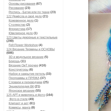
Основы рисования
(67)
Рисование
(23)
Роспись - Батик или по ткани
(23)
122 Ремёсла и своё дело
(21)
Кожевенное дело
(1)
Столярство
(2)
Флористика
(17)
Ювелирное дело
(1)
123 Цветы декорные и текстильные
(299)
Felt Flower Workshop
(4)
124 Вязание Термины и ОСНОВЫ
(686)
3D и модульное вязание
(5)
Бриошь
(11)
Вязание ОиТ прочее
(416)
Конструкторы
(6)
Набор и закрытие петель
(33)
Программы и ПРЯЖА
(37)
Словари и переводчики
(25)
Энциклопедия ВК
(21)
Японское вязание
(55)
125 АРТ и живопись и фото
(164)
Фото в стиле
(49)
Клипарт и арт
(61)
Комиксы, манга
(8)