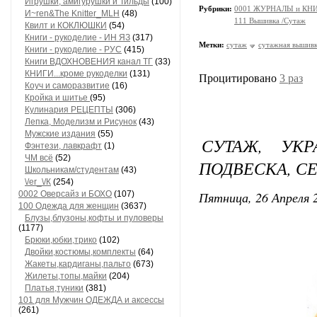
Игрушки, амигурушки и Тильды
(100)
Рубрики:
0001 ЖУРНАЛЫ и КНИГИ
И~ren&The Knitter_MLH
(48)
111 Вышивка /Сутаж
Квилт и КОКЛЮШКИ
(54)
Книги - рукоделие - ИН ЯЗ
(317)
Метки:
сутаж
сутажная вышив
Книги - рукоделие - РУС
(415)
Книги ВДОХНОВЕНИЯ канал ТГ
(33)
КНИГИ...кроме рукоделки
(131)
Процитировано
3 раз
Коуч и саморазвитие
(16)
Кройка и шитье
(95)
Кулинария РЕЦЕПТЫ
(306)
Лепка, Моделизм и Рисунок
(43)
Мужские издания
(55)
СУТАЖ, УК
Фэнтези, лавкрафт
(1)
ЧМ всё
(52)
ПОДВЕСКА, С
Школьникам/студентам
(43)
\/еr_\/К
(254)
Пятница, 26 Апреля 2
0002 Оверсайз и БОХО
(107)
100 Одежда для женщин
(3637)
Блузы,блузоны,кофты и пуловеры
(1177)
Брюки,юбки,трико
(102)
Двойки,костюмы,комплекты
(64)
Жакеты,кардиганы,пальто
(673)
Жилеты,топы,майки
(204)
Платья,туники
(381)
101 для Мужчин ОДЕЖДА и аксессы
(261)