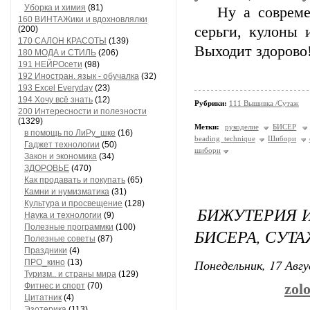
Уборка и химия
(81)
Ну а современн
160 ВИНТАЖики и вдохновлялки
серьги, кулоны 
(200)
170 САЛОН КРАСОТЫ
(139)
Выходит здорово
180 МОДА и СТИЛЬ
(206)
191 НЕЙРОсети
(98)
192 Иностран. язык - обучалка
(32)
193 Excel Everyday
(23)
194 Хочу всё знать
(12)
Рубрики:
111 Вышивка /Сутаж
200 Интересности и полезности
(1329)
Метки:
рукоделие
БИСЕР
в помощь по ЛиРу_шке
(16)
beading technique
Шибори
Гаджет технологии
(50)
шибори
Закон и экономика
(34)
ЗДОРОВЬЕ
(470)
Как продавать и покупать
(65)
Камни и нумизматика
(31)
Культура и просвещение
(128)
БИЖУТЕРИЯ И
Наука и технологии
(9)
Полезные программки
(100)
БИСЕРА, СУТ
Полезные советы
(87)
Праздники
(4)
Понедельник, 17 Авгу
ПРО_кино
(13)
Туризм.. и страны мира
(129)
Фитнес и спорт
(70)
zol
Цитатник
(4)
Эзотерика
(113)