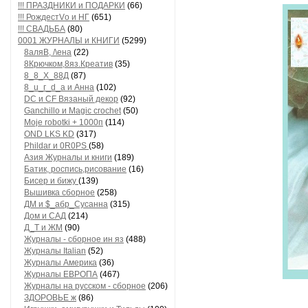
!!! ПРАЗДНИКИ и ПОДАРКИ
(66)
!!! РождестVо и НГ
(651)
!!! СВАДЬБА
(80)
0001 ЖУРНАЛЫ и КНИГИ
(5299)
8аляB, /\ена
(22)
8Крючком,8яз.Креатив
(35)
8_8_Х_88Д
(87)
8_u_г_d_a и Анна
(102)
DC и CF Вязаный декор
(92)
Ganchillo и Magic crochet
(50)
Moje robotki + 1000п
(114)
OND LKS KD
(317)
Phildar и 0R0PS
(58)
Азия Журналы и книги
(189)
Батик, роспись,рисование
(16)
Бисер и бижу
(139)
Вышивка сборное
(258)
ДМ и $_абр_Сусанна
(315)
Дом и САД
(214)
Д_Т и ЖМ
(90)
Журналы - сборное ин яз
(488)
Журналы Italian
(52)
Журналы Америка
(36)
Журналы ЕВРОПА
(467)
Журналы на русском - сборное
(206)
ЗДОРОВЬЕ ж
(86)