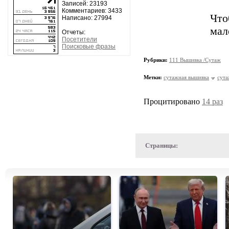
Записей: 23193
Комментариев: 3433
Что
Написано: 27994
мал
Отчеты:
Посетители
Поисковые фразы
Рубрики:
111 Вышивка /Сутаж
Метки:
сутажная вышивка
сут
Процитировано
14 раз
Страницы: