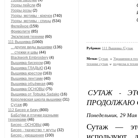
Узоры бабочки
(9)
Узоры пейсли
(5)
Узоры розы
(2)
Узоры, мотивы - крючок
(740)
Узоры, мотивы - спицы
(534)
Филейное
(159)
Фриволите
(85)
Эксклюзив техники
(60)
111 Вышивка
(1060)
... другие виды вышивки
(136)
Рубрики:
111 Вышивка /Сутаж
... стежки и швы
(44)
Blackwork Embroidery
(4)
Метки:
Сутаж
Украшения в те
Вышивка бисером
(38)
технике сутаж
подвеска в техн
Вышивка ГЛАДЬЮ
(14)
Вышивка крестом
(163)
Вышивка лентами
(40)
Вышивка объёмная
(46)
Вышивка ОСНОВЫ
(75)
СУТАЖ - ЭТ
Вышивка от Totsuka Sadako
(16)
ПРОДОЛЖАЮ 
Королевская школа вышивки
(31)
Сутаж
(8)
112 Бисер и бижу
(800)
Понедельник, 29 Мая 
БаБоЧки и птички разными
техниками
(46)
Сутаж — это
Бисер - ОСНОВЫ
(48)
Бисер - ткачество + жгуты
(32)
используют 
Бисер - украшения
(100)