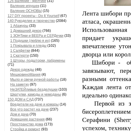
126 Валяние - фелтинг
(31)
Валяние игрушек
(11)
Валяние ОСНОВЫ
(15)
Лента шибори пр
127 DIY проекты - Do It Yourself
(67)
атласа, окрашенн
140 Рукоделие и творчество
(2084)
1 Абажуры
(33)
Использованная
1 Домашний декор
(766)
1 ЗОНТики и ВЕЕРа и СЕРДечки
(33)
придает украш
1 Подушки (люблю я их)
(165)
впечатление уто
1 Покрывала и пледы
(102)
1 Салфетки
(844)
дворца или корол
1 Скатерти
(150)
1 Шторы, подшторки, лабрикены
Шибори - обозн
(71)
завязывают, пе
Декор одежды
(48)
МешковиноМания
(4)
разными оттенка
Мыло и свечи ручной работы
(18)
На заметку
(97)
Каждая лента от
НеЗАТЕЙливые безделушки
(103)
идеально одинако
Шкатулки, камоды и чемоданы
(6)
150 ДОМ и САД
(737)
Первой из зап
Вредители на даче и комары
(14)
Все что растет на даче
(237)
бисероплетение
Дом и дача
(70)
Серафини (Sherr
Домашние растения
(66)
Пространство дома
(173)
успехом, технику
Стройка и ремонт
(93)