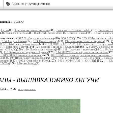
Авось
из (+ сутки) дневников
Вышивка ГЛАДЬЮ
.
:
Сутаж
(8),
Королевская школа вышивки
(31),
Вышивка от Totsuka Sadako
(16),
Вышивка 
163),
Вышивка бисером
(38),
Blackwork Embroidery
(4),
... стежки и швы
(44),
... другие виды
этом дневнике:
997 Подборки тематические
(429),
900 АВТО
(135),
205 КОТы, кошки и соба
),
194 Хочу всё знать
(12),
193 Excel Everyday
(23),
192 Иностран. язык - обучалка
(32),
1
60 ВИНТАЖики и вдохновлялки
(200),
150 ДОМ и САД
(737),
140 Рукоделие и творчество
РТ и живопись и фото
(164),
124 Вязание Термины и ОСНОВЫ
(686),
123 Цветы декорные и
ание иСТЕКЛО
(250),
120 Проволока и молнии
(168),
119 Плетение и ткачество
(144),
118 Ле
2),
115 Картонаж и подедки из бумаги
(175),
114 ИГРУШКИ и всё, что с ними связано
(47
10 КРУЖЕВО, вязание и техники
(2562),
108 СУМКИ...сумочки, косметички и кошельки...
ры
(552),
104 Шали,палантины,шарфы
(168),
103 Руки и Ноги
(353),
102 Для детей ... одежда
женщин
(3637),
0002 Оверсайз и БОХО
(107),
0001 ЖУРНАЛЫ и КНИГИ
(5299),
!!! С
! ПАСХА
(156),
! Вадим Зеланд
(2)
АНЫ - ВЫШИВКА ЮМИКО ХИГУЧИ
2024 г. 15:44
+ в цитатник