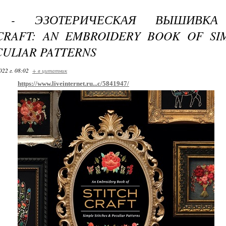
В - ЭЗОТЕРИЧЕСКАЯ ВЫШИВКА
HCRAFT: AN EMBROIDERY BOOK OF SI
CULIAR PATTERNS
022 г. 08:02
+ в цитатник
https://www.liveinternet.ru...c/5841947/