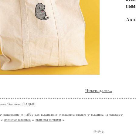
ным 
Авто
Читать далее...
ивка /Вышивка ГЛАДЬЮ
вышивание
набор для вышивания
вышивка гладью
вышивка на одежде
японская вышивка
вышивка нитками