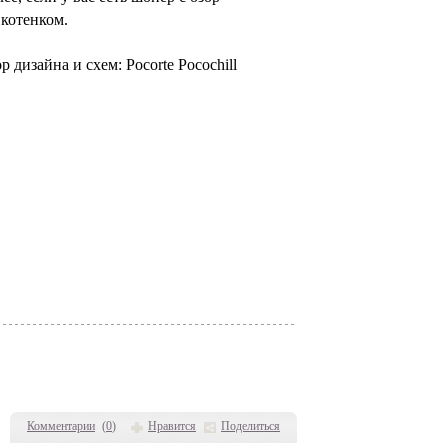
котенком.
р дизайна и схем: Pocorte Pocochill
Комментарии
(
0
)
Нравится
Поделиться