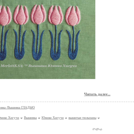
Читать далее...
ивка /Вышивка ГЛАДЬЮ
мико Хигучи
Вышивка
Юмико Хигучи
вышитые тюльпаны