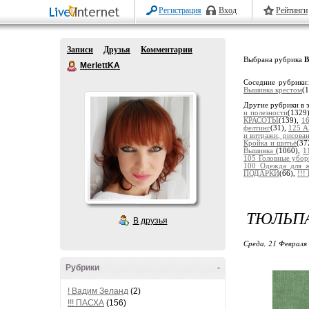
Регистрация
Вход
Рейтинги
Записи
Друзья
Комментарии
Выбрана рубрика
MerlettKA
Соседние рубрики
Вышивка крестом
(
Другие рубрики в 
и полезности
(1329
КРАСОТЫ
(139),
1
фелтинг
(31),
125 А
и витражи, рисов
Кройка и шитьё
(37
Вышивка
(1060),
1
105 Головные убо
100 Одежда для 
ПОДАРКИ
(66),
!!
ТЮЛЬП
В друзья
Среда, 21 Февраля 
Рубрики
-
! Вадим Зеланд
(2)
!!! ПАСХА
(156)