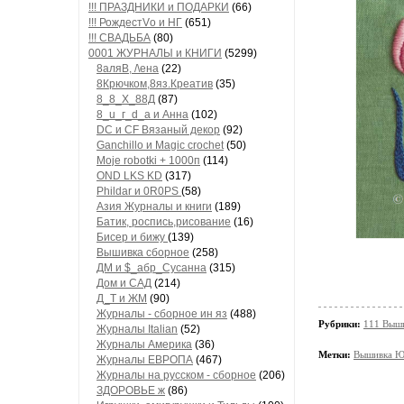
!!! ПРАЗДНИКИ и ПОДАРКИ
(66)
!!! РождестVо и НГ
(651)
!!! СВАДЬБА
(80)
0001 ЖУРНАЛЫ и КНИГИ
(5299)
8аляB, /\ена
(22)
8Крючком,8яз.Креатив
(35)
8_8_Х_88Д
(87)
8_u_г_d_a и Анна
(102)
DC и CF Вязаный декор
(92)
Ganchillo и Magic crochet
(50)
Moje robotki + 1000п
(114)
OND LKS KD
(317)
Phildar и 0R0PS
(58)
Азия Журналы и книги
(189)
Батик, роспись,рисование
(16)
Бисер и бижу
(139)
Вышивка сборное
(258)
ДМ и $_абр_Сусанна
(315)
Дом и САД
(214)
Д_Т и ЖМ
(90)
Журналы - сборное ин яз
(488)
Рубрики:
111 Выш
Журналы Italian
(52)
Журналы Америка
(36)
Метки:
Вышивка Ю
Журналы ЕВРОПА
(467)
Журналы на русском - сборное
(206)
ЗДОРОВЬЕ ж
(86)