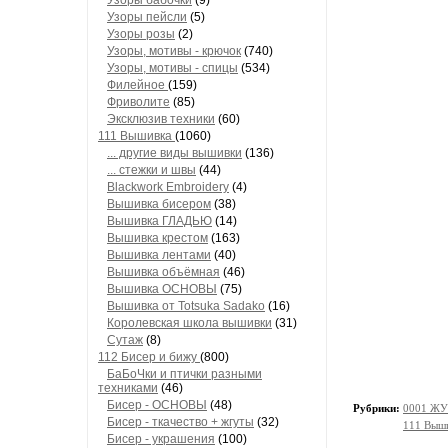
Узоры бабочки
(9)
Узоры пейсли
(5)
Узоры розы
(2)
Узоры, мотивы - крючок
(740)
Узоры, мотивы - спицы
(534)
Филейное
(159)
Фриволите
(85)
Эксклюзив техники
(60)
111 Вышивка
(1060)
... другие виды вышивки
(136)
... стежки и швы
(44)
Blackwork Embroidery
(4)
Вышивка бисером
(38)
Вышивка ГЛАДЬЮ
(14)
Вышивка крестом
(163)
Вышивка лентами
(40)
Вышивка объёмная
(46)
Вышивка ОСНОВЫ
(75)
Вышивка от Totsuka Sadako
(16)
Королевская школа вышивки
(31)
Сутаж
(8)
112 Бисер и бижу
(800)
БаБоЧки и птички разными
техниками
(46)
Бисер - ОСНОВЫ
(48)
Рубрики:
0001 ЖУ
Бисер - ткачество + жгуты
(32)
111 Выш
Бисер - украшения
(100)