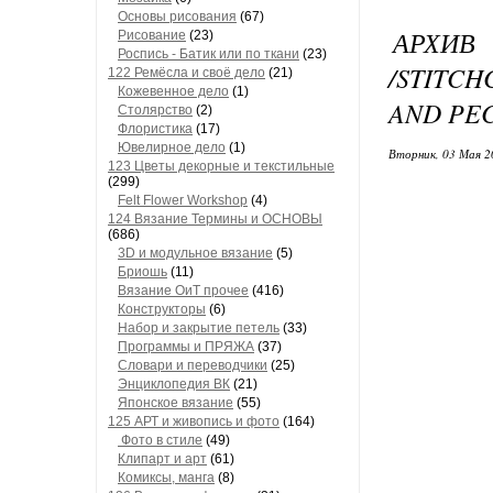
Основы рисования
(67)
АРХИ
Рисование
(23)
Роспись - Батик или по ткани
(23)
/STITC
122 Ремёсла и своё дело
(21)
Кожевенное дело
(1)
AND PE
Столярство
(2)
Флористика
(17)
Ювелирное дело
(1)
Вторник, 03 Мая 2
123 Цветы декорные и текстильные
(299)
Felt Flower Workshop
(4)
124 Вязание Термины и ОСНОВЫ
(686)
3D и модульное вязание
(5)
Бриошь
(11)
Вязание ОиТ прочее
(416)
Конструкторы
(6)
Набор и закрытие петель
(33)
Программы и ПРЯЖА
(37)
Словари и переводчики
(25)
Энциклопедия ВК
(21)
Японское вязание
(55)
125 АРТ и живопись и фото
(164)
Фото в стиле
(49)
Клипарт и арт
(61)
Комиксы, манга
(8)