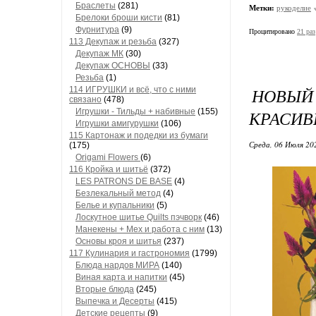
Браслеты
(281)
Метки:
рукоделие
Брелоки броши кисти
(81)
Фурнитура
(9)
Процитировано
21 раз
113 Декупаж и резьба
(327)
Декупаж МК
(30)
Декупаж ОСНОВЫ
(33)
Резьба
(1)
НОВЫЙ
114 ИГРУШКИ и всё, что с ними
связано
(478)
Игрушки - Тильды + набивные
(155)
КРАСИВ
Игрушки амигурушки
(106)
115 Картонаж и подедки из бумаги
Среда, 06 Июля 20
(175)
Origami Flowers
(6)
116 Кройка и шитьё
(372)
LES PATRONS DE BASE
(4)
Безлекальный метод
(4)
Белье и купальники
(5)
Лоскутное шитье Quilts пэчворк
(46)
Манекены + Мех и работа с ним
(13)
Основы кроя и шитья
(237)
117 Кулинария и гастрономия
(1799)
Блюда нардов МИРА
(140)
Виная карта и напитки
(45)
Вторые блюда
(245)
Выпечка и Десерты
(415)
Детские рецепты
(9)