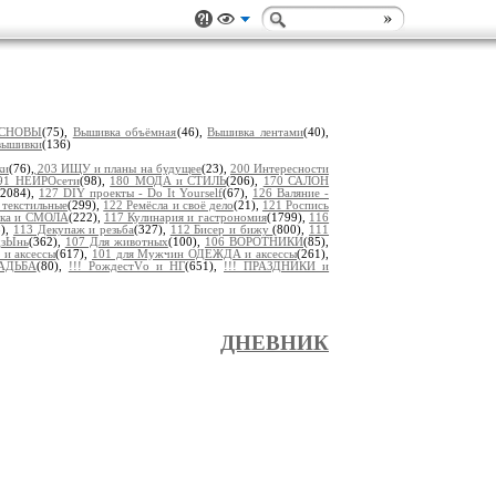
ОСНОВЫ
(75),
Вышивка объёмная
(46),
Вышивка лентами
(40),
 вышивки
(136)
ки
(76),
203 ИЩУ и планы на будущее
(23),
200 Интересности
91 НЕЙРОсети
(98),
180 МОДА и СТИЛЬ
(206),
170 САЛОН
(2084),
127 DIY проекты - Do It Yourself
(67),
126 Валяние -
 текстильные
(299),
122 Ремёсла и своё дело
(21),
121 Роспись
пка и СМОЛА
(222),
117 Кулинария и гастрономия
(1799),
116
8),
113 Декупаж и резьба
(327),
112 Бисер и бижу
(800),
111
дзЫнь
(362),
107 Для животных
(100),
106 ВОРОТНИКИ
(85),
 и аксессы
(617),
101 для Мужчин ОДЕЖДА и аксессы
(261),
ВАДЬБА
(80),
!!! РождестVо и НГ
(651),
!!! ПРАЗДНИКИ и
ДНЕВНИК