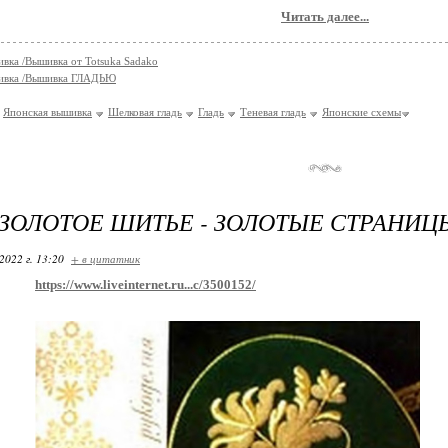
Читать далее...
вка /Вышивка от Totsuka Sadako
ивка /Вышивка ГЛАДЬЮ
Японская вышивка
Шелковая гладь
Гладь
Теневая гладь
Японские схемы
 ЗОЛОТОЕ ШИТЬЕ - ЗОЛОТЫЕ СТРАНИЦ
2022 г. 13:20
+ в цитатник
https://www.liveinternet.ru...c/3500152/