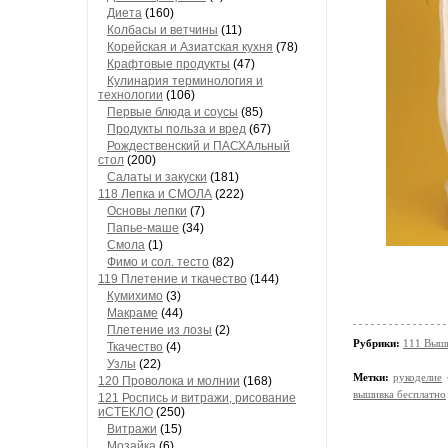
Диета
(160)
Колбасы и ветчины
(11)
Корейская и Азиатская кухня
(78)
Крафтовые продукты
(47)
Кулинария терминология и
технологии
(106)
Первые блюда и соусы
(85)
Продукты польза и вред
(67)
Рождественский и ПАСХАльный
стол
(200)
Салаты и закуски
(181)
118 Лепка и СМОЛА
(222)
Основы лепки
(7)
Папье-маше
(34)
Смола
(1)
Фимо и сол. тесто
(82)
119 Плетение и ткачество
(144)
Кумихимо
(3)
Макраме
(44)
Плетение из лозы
(2)
Рубрики:
111 Выш
Ткачество
(4)
Узлы
(22)
Метки:
рукоделие
120 Проволока и молнии
(168)
вышивка бесплатно
121 Роспись и витражи, рисование
иСТЕКЛО
(250)
Витражи
(15)
Мозайка
(6)