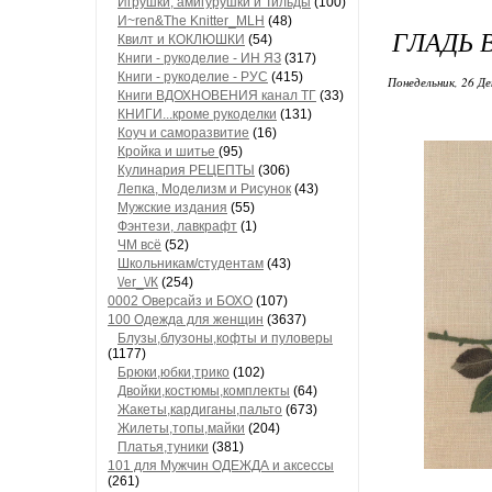
Игрушки, амигурушки и Тильды
(100)
И~ren&The Knitter_MLH
(48)
ГЛАДЬ 
Квилт и КОКЛЮШКИ
(54)
Книги - рукоделие - ИН ЯЗ
(317)
Книги - рукоделие - РУС
(415)
Понедельник, 26 Де
Книги ВДОХНОВЕНИЯ канал ТГ
(33)
КНИГИ...кроме рукоделки
(131)
Коуч и саморазвитие
(16)
Кройка и шитье
(95)
Кулинария РЕЦЕПТЫ
(306)
Лепка, Моделизм и Рисунок
(43)
Мужские издания
(55)
Фэнтези, лавкрафт
(1)
ЧМ всё
(52)
Школьникам/студентам
(43)
\/еr_\/К
(254)
0002 Оверсайз и БОХО
(107)
100 Одежда для женщин
(3637)
Блузы,блузоны,кофты и пуловеры
(1177)
Брюки,юбки,трико
(102)
Двойки,костюмы,комплекты
(64)
Жакеты,кардиганы,пальто
(673)
Жилеты,топы,майки
(204)
Платья,туники
(381)
101 для Мужчин ОДЕЖДА и аксессы
(261)