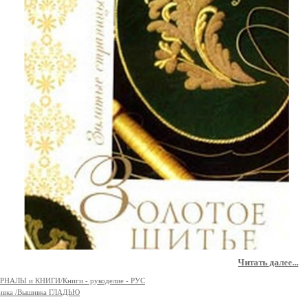
Читать далее...
РНАЛЫ и КНИГИ/Книги - рукоделие - РУС
ивка /Вышивка ГЛАДЬЮ