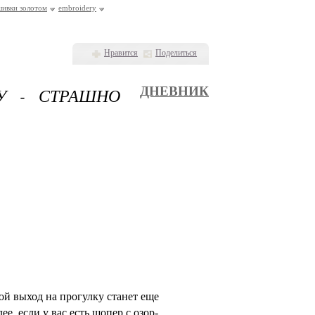
шивки золотом
embroidery
Нравится
Поделиться
У - СТРАШНО
ДНЕВНИК
й выход на прогулку станет еще
лее, если у вас есть шопер с озор-