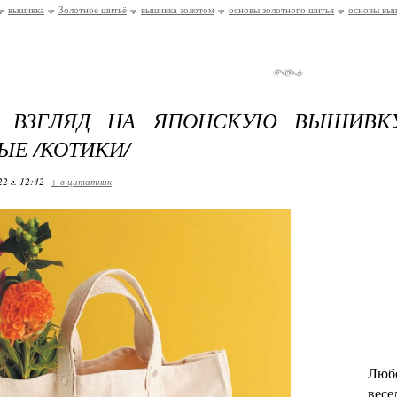
вышивка
Золотное шитьё
вышивка золотом
основы золотного шитья
основы вы
 ВЗГЛЯД НА ЯПОНСКУЮ ВЫШИВК
ЫЕ /КОТИКИ/
22 г. 12:42
+ в цитатник
Любо
весе