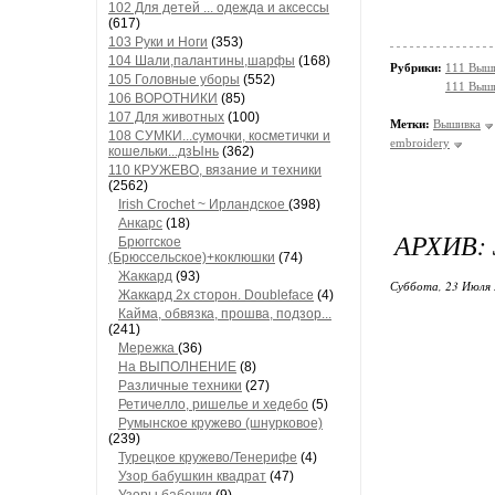
102 Для детей ... одежда и аксессы
(617)
103 Руки и Ноги
(353)
104 Шали,палантины,шарфы
(168)
Рубрики:
111 Выши
105 Головные уборы
(552)
111 Выш
106 ВОРОТНИКИ
(85)
107 Для животных
(100)
Метки:
Вышивка
108 СУМКИ...сумочки, косметички и
embroidery
кошельки...дзЫнь
(362)
110 КРУЖЕВО, вязание и техники
(2562)
Irish Crochet ~ Ирландское
(398)
Анкарс
(18)
АРХИВ:
Брюггское
(Брюссельское)+коклюшки
(74)
Жаккард
(93)
Суббота, 23 Июля 
Жаккард 2х сторон. Doubleface
(4)
Кайма, обвязка, прошва, подзор...
(241)
Мережка
(36)
На ВЫПОЛНЕНИЕ
(8)
Различные техники
(27)
Ретичелло, ришелье и хедебо
(5)
Румынское кружево (шнурковое)
(239)
Турецкое кружево/Тенерифе
(4)
Узор бабушкин квадрат
(47)