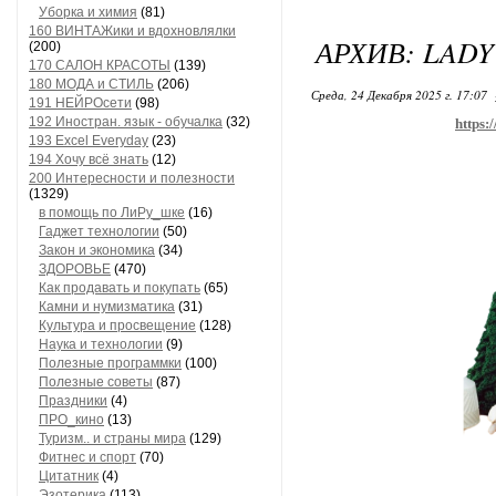
Уборка и химия
(81)
160 ВИНТАЖики и вдохновлялки
АРХИВ: LADY
(200)
170 САЛОН КРАСОТЫ
(139)
180 МОДА и СТИЛЬ
(206)
Среда, 24 Декабря 2025 г. 17:07
191 НЕЙРОсети
(98)
192 Иностран. язык - обучалка
(32)
https:
193 Excel Everyday
(23)
194 Хочу всё знать
(12)
200 Интересности и полезности
(1329)
в помощь по ЛиРу_шке
(16)
Гаджет технологии
(50)
Закон и экономика
(34)
ЗДОРОВЬЕ
(470)
Как продавать и покупать
(65)
Камни и нумизматика
(31)
Культура и просвещение
(128)
Наука и технологии
(9)
Полезные программки
(100)
Полезные советы
(87)
Праздники
(4)
ПРО_кино
(13)
Туризм.. и страны мира
(129)
Фитнес и спорт
(70)
Цитатник
(4)
Эзотерика
(113)