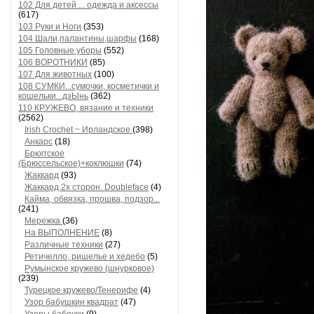
102 Для детей ... одежда и аксессы
(617)
103 Руки и Ноги
(353)
104 Шали,палантины,шарфы
(168)
105 Головные уборы
(552)
106 ВОРОТНИКИ
(85)
107 Для животных
(100)
108 СУМКИ...сумочки, косметички и
кошельки...дзЫнь
(362)
110 КРУЖЕВО, вязание и техники
(2562)
Irish Crochet ~ Ирландское
(398)
Анкарс
(18)
Брюггское
(Брюссельское)+коклюшки
(74)
Жаккард
(93)
Жаккард 2х сторон. Doubleface
(4)
Кайма, обвязка, прошва, подзор...
(241)
Мережка
(36)
На ВЫПОЛНЕНИЕ
(8)
Различные техники
(27)
Ретичелло, ришелье и хедебо
(5)
Румынское кружево (шнурковое)
(239)
Турецкое кружево/Тенерифе
(4)
Узор бабушкин квадрат
(47)