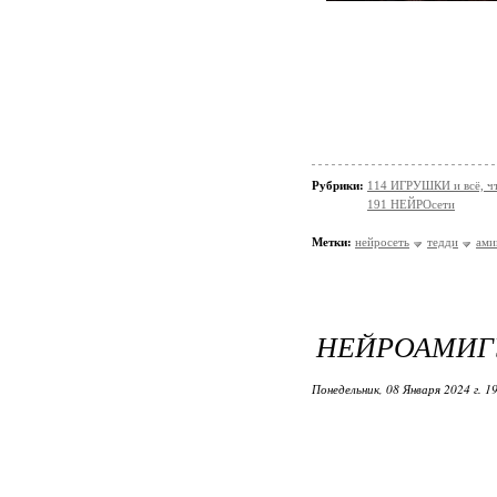
Рубрики:
114 ИГРУШКИ и всё, чт
191 НЕЙРОсети
Метки:
нейросеть
тедди
ами
НЕЙРОАМИГУ
Понедельник, 08 Января 2024 г. 1