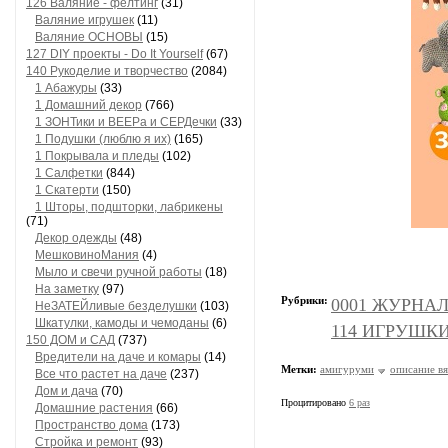
126 Валяние - фелтинг
(31)
Валяние игрушек
(11)
Валяние ОСНОВЫ
(15)
127 DIY проекты - Do It Yourself
(67)
140 Рукоделие и творчество
(2084)
1 Абажуры
(33)
1 Домашний декор
(766)
1 ЗОНТики и ВЕЕРа и СЕРДечки
(33)
1 Подушки (люблю я их)
(165)
1 Покрывала и пледы
(102)
1 Салфетки
(844)
1 Скатерти
(150)
1 Шторы, подшторки, лабрикены
(71)
Декор одежды
(48)
МешковиноМания
(4)
Мыло и свечи ручной работы
(18)
На заметку
(97)
Рубрики:
0001 ЖУРНАЛЫ
НеЗАТЕЙливые безделушки
(103)
Шкатулки, камоды и чемоданы
(6)
114 ИГРУШКИ и
150 ДОМ и САД
(737)
Вредители на даче и комары
(14)
Метки:
амигуруми
описание в
Все что растет на даче
(237)
Дом и дача
(70)
Процитировано
6 раз
Домашние растения
(66)
Пространство дома
(173)
Стройка и ремонт
(93)