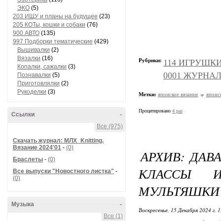
ЭКО
(5)
203 ИЩУ и планы на будущее
(23)
205 КОТы, кошки и собаки
(76)
900 АВТО
(135)
997 Подборки тематические
(429)
Вышивалки
(2)
Вязалки
(16)
Рубрики:
114 ИГРУШКИ и
Копалки, сажалки
(3)
0001 ЖУРНАЛ
Познавалки
(5)
Приготовлялки
(2)
Рукоделки
(3)
Метки:
японское вязание
японс
Процитировано
4 раз
Ссылки
-
Все (975)
Скачать журнал: МЛХ_Knitting.
Вязание 2024'01
-
(0)
АРХИВ: ДАВ
Браслеты
-
(0)
КЛАССЫ И
Все выпуски "Новостного листка"
-
(0)
МУЛЬТЯШКИ
Музыка
-
Воскресенье, 15 Декабря 2024 г. 
Все (1)