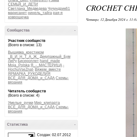
Ольга_Вирт
РАМАЛИЯ
Рэмка
СЕМЬЯ_И_ДЕТИ
CROCHET CHR
Светлана_Медведева
Чучундрик61
марисанет
нинель_тайга
рая-я
ховрошечка
Четверг, 12 Декабря 2024 г. 11:
Сообщества
-
Участник сообществ
(Всего в списке: 13)
Вышивка_крестиком
_В_И_Н_Т_А_Ж_
Декупажный_Бум
ЛиРу
Бисероплет
hand_made
Moja_Polska
Я_-_МАСТЕРИЦА
-
HochuVseZnat-
Вяжем_вместе
ЯРМАРКА_РУКОДЕЛИЯ
ВСЁ_ДЛЯ_ДОМА_и_САДА
Схемы-
вязания
Читатель сообществ
(Всего в списке: 4)
Умелые_ручки
Мир_клипарта
ВСЁ_ДЛЯ_ДОМА_и_САДА
Схемы-
вязания
Статистика
-
Создан: 02.07.2012