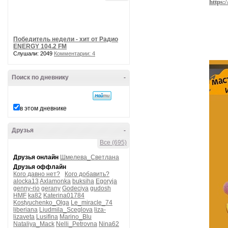
https
Победитель недели - хит от Радио
ENERGY 104.2 FM
Слушали: 2049
Комментарии: 4
Поиск по дневнику
-
в этом дневнике
Друзья
-
Все (695)
Друзья онлайн
Шмелева_Светлана
Друзья оффлайн
Кого давно нет?
Кого добавить?
alocka13
Axlamonka
buksiha
Egoryja
genny-rio
gerany
Godeciya
gudosh
HMF
ka82
Katerina01784
Kostyuchenko_Olga
Le_miracle_74
liberiana
Liudmila_Sceglova
liza-
lizaveta
Lusifina
Marino_Blu
Nataliya_Mack
Nelli_Petrovna
Nina62