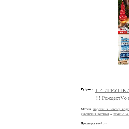
Рубрики:
114 ИГРУШКИ и
!!! РождестVо
Метки:
поделки к новому году
украшения крючком
вязание на
Процитировано
6 раз