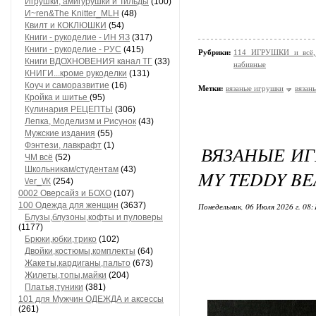
Игрушки, амигурушки и Тильды
(100)
И~ren&The Knitter_MLH
(48)
Квилт и КОКЛЮШКИ
(54)
Книги - рукоделие - ИН ЯЗ
(317)
Книги - рукоделие - РУС
(415)
Рубрики:
114 ИГРУШКИ и всё, 
Книги ВДОХНОВЕНИЯ канал ТГ
(33)
набивные
КНИГИ...кроме рукоделки
(131)
Коуч и саморазвитие
(16)
Метки:
вязаные игрушки
вязан
Кройка и шитье
(95)
Кулинария РЕЦЕПТЫ
(306)
Лепка, Моделизм и Рисунок
(43)
Мужские издания
(55)
Фэнтези, лавкрафт
(1)
ВЯЗАНЫЕ ИГР
ЧМ всё
(52)
Школьникам/студентам
(43)
MY TEDDY BEA
\/еr_\/К
(254)
0002 Оверсайз и БОХО
(107)
100 Одежда для женщин
(3637)
Понедельник, 06 Июля 2026 г. 08
Блузы,блузоны,кофты и пуловеры
(1177)
Брюки,юбки,трико
(102)
Двойки,костюмы,комплекты
(64)
Жакеты,кардиганы,пальто
(673)
Жилеты,топы,майки
(204)
Платья,туники
(381)
101 для Мужчин ОДЕЖДА и аксессы
(261)