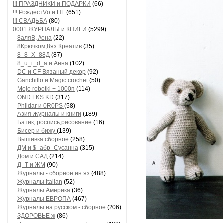
!!! ПРАЗДНИКИ и ПОДАРКИ
(66)
!!! РождестVо и НГ
(651)
!!! СВАДЬБА
(80)
0001 ЖУРНАЛЫ и КНИГИ
(5299)
8аляB, /\ена
(22)
8Крючком,8яз.Креатив
(35)
8_8_Х_88Д
(87)
8_u_г_d_a и Анна
(102)
DC и CF Вязаный декор
(92)
Ganchillo и Magic crochet
(50)
Moje robotki + 1000п
(114)
OND LKS KD
(317)
Phildar и 0R0PS
(58)
Азия Журналы и книги
(189)
Батик, роспись,рисование
(16)
Бисер и бижу
(139)
Вышивка сборное
(258)
ДМ и $_абр_Сусанна
(315)
Дом и САД
(214)
Д_Т и ЖМ
(90)
Журналы - сборное ин яз
(488)
Журналы Italian
(52)
Журналы Америка
(36)
Журналы ЕВРОПА
(467)
Журналы на русском - сборное
(206)
ЗДОРОВЬЕ ж
(86)