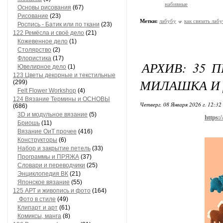
набивные
Основы рисования
(67)
Рисование
(23)
Метки:
лабубу
как связать лаб
Роспись - Батик или по ткани
(23)
122 Ремёсла и своё дело
(21)
Кожевенное дело
(1)
Столярство
(2)
Флористика
(17)
АРХИВ: 35 
Ювелирное дело
(1)
123 Цветы декорные и текстильные
МИЛАШКА И
(299)
Felt Flower Workshop
(4)
124 Вязание Термины и ОСНОВЫ
Четверг, 08 Января 2026 г. 12:32
(686)
3D и модульное вязание
(5)
https:
Бриошь
(11)
Вязание ОиТ прочее
(416)
Конструкторы
(6)
Набор и закрытие петель
(33)
Программы и ПРЯЖА
(37)
Словари и переводчики
(25)
Энциклопедия ВК
(21)
Японское вязание
(55)
125 АРТ и живопись и фото
(164)
Фото в стиле
(49)
Клипарт и арт
(61)
Комиксы, манга
(8)