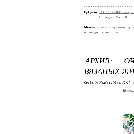
Рубрики:
114 ИГРУШКИ и всё, чт
!!! РождестVо и НГ
Метки:
снеговик крючком
а
новогодние игрушки
АРХИВ: О
ВЯЗАНЫХ Ж
Среда, 06 Ноября 2024 г. 12:17
https: