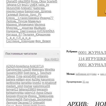
Olana05
olka3959
Rosa_Oksa
Scarlet5
Tatyana-Ch
tes21
UstEK
valia_by
VezunchikI
Алёна57
Бабочка-
прелестница
Бархатная_Шляпка
Галимый
Доктор_Хаус_Ру
Елена__Станиславовна
Ираида77
Любовь_Прусик
Мамедыч
Марина_Мурмурмур
Меляна
Мурочка_-_душечка
Мыфыко
Надежда_Цветочница
НАТАНИЙКА
Наташа_67
Пелагея_Юдашнова
С_в_е_т-Л_а_н_а
Сестрица_Аленушки
Фея_Вевея
Рубрики:
0001 ЖУРНАЛЫ
Постоянные читатели
-
114 ИГРУШКИ и
Все (6481)
0001 ЖУРНАЛЫ
AZADA
Angellena
Anik1971A
Galyshenka
Liza38
Malenaru
Mirellka
Susann1969
Svet-lana_L
Taschunj
Метки:
набивная игрушка
как 
Tatwas
Yl-ka
anna5460
antareks
bahera
editam
enxi
jkz5jkz
karuminss
Процитировано
35 раз
lanfirochka
larra4ka
love62
m-khabiroff
madam_pilot
msmar
palomnica59
tanya412
tatjana33803
tgerasim
tishkamyshka
valery14
Анна-Ольга
Броник
Игнатик
Ирина_Тюменцева
Ириночка56
Лапулька_Белокурая
АРХИВ: Н
Ленусек
Оксанка73
Олена64