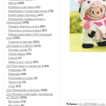
Диета
(160)
Колбасы и ветчины
(11)
Корейская и Азиатская кухня
(78)
Крафтовые продукты
(47)
Кулинария терминология и
технологии
(106)
Первые блюда и соусы
(85)
Продукты польза и вред
(67)
Рождественский и ПАСХАльный
стол
(200)
Салаты и закуски
(181)
118 Лепка и СМОЛА
(222)
Основы лепки
(7)
Папье-маше
(34)
Смола
(1)
Фимо и сол. тесто
(82)
119 Плетение и ткачество
(144)
Кумихимо
(3)
Макраме
(44)
Плетение из лозы
(2)
Ткачество
(4)
Узлы
(22)
120 Проволока и молнии
(168)
121 Роспись и витражи, рисование
иСТЕКЛО
(250)
Витражи
(15)
Рубрики:
114 ИГРУШКИ и всё, 
Мозайка
(6)