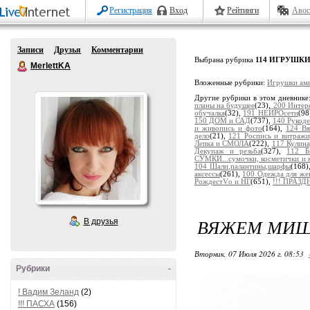
Регистрация
Вход
Рейтинги
Авос
Записи
Друзья
Комментарии
Выбрана рубрика
114 ИГРУШКИ и
MerlettKA
Вложенные рубрики:
Игрушки ам
Другие рубрики в этом дневнике
планы на будущее
(23),
200 Интер
обучалка
(32),
191 НЕЙРОсети
(98
150 ДОМ и САД
(737),
140 Рукоде
и живопись и фото
(164),
124 В
дело
(21),
121 Роспись и витраж
Лепка и СМОЛА
(222),
117 Кулина
Декупаж и резьба
(327),
112 
СУМКИ...сумочки, косметички и 
104 Шали,палантины,шарфы
(168
аксессы
(261),
100 Одежда для ж
РождестVо и НГ
(651),
!!! ПРАЗ
ВЯЖЕМ МИШ
В друзья
Вторник, 07 Июля 2026 г. 08:53
Рубрики
-
! Вадим Зеланд
(2)
!!! ПАСХА
(156)