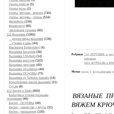
Узоры бабочки
(9)
Узоры пейсли
(5)
Узоры розы
(2)
Узоры, мотивы - крючок
(740)
Узоры, мотивы - спицы
(534)
Филейное
(159)
Фриволите
(85)
Эксклюзив техники
(60)
111 Вышивка
(1060)
... другие виды вышивки
(136)
... стежки и швы
(44)
Blackwork Embroidery
(4)
Вышивка бисером
(38)
Рубрики:
114 ИГРУШКИ и всё, 
Вышивка ГЛАДЬЮ
(14)
набивные
Вышивка крестом
(163)
0001 ЖУРНАЛЫ и КН
Вышивка лентами
(40)
Вышивка объёмная
(46)
Метки:
тедди
тедди крючком
Вышивка ОСНОВЫ
(75)
Вышивка от Totsuka Sadako
(16)
Королевская школа вышивки
(31)
Сутаж
(8)
112 Бисер и бижу
(800)
ВЯЗАНЫЕ ПР
БаБоЧки и птички разными
техниками
(46)
ВЯЖЕМ КРЮ
Бисер - ОСНОВЫ
(48)
Бисер - ткачество + жгуты
(32)
Бисер - украшения
(100)