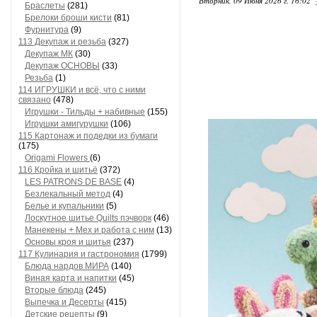
Вторник, 09 Июня 2026 г. 16:02
Браслеты
(281)
Брелоки броши кисти
(81)
Фурнитура
(9)
113 Декупаж и резьба
(327)
Декупаж МК
(30)
Декупаж ОСНОВЫ
(33)
Резьба
(1)
114 ИГРУШКИ и всё, что с ними
связано
(478)
Игрушки - Тильды + набивные
(155)
Игрушки амигурушки
(106)
115 Картонаж и подедки из бумаги
(175)
Origami Flowers
(6)
116 Кройка и шитьё
(372)
LES PATRONS DE BASE
(4)
Безлекальный метод
(4)
Белье и купальники
(5)
Лоскутное шитье Quilts пэчворк
(46)
Манекены + Мех и работа с ним
(13)
Основы кроя и шитья
(237)
117 Кулинария и гастрономия
(1799)
Блюда нардов МИРА
(140)
Виная карта и напитки
(45)
Вторые блюда
(245)
Выпечка и Десерты
(415)
Детские рецепты
(9)