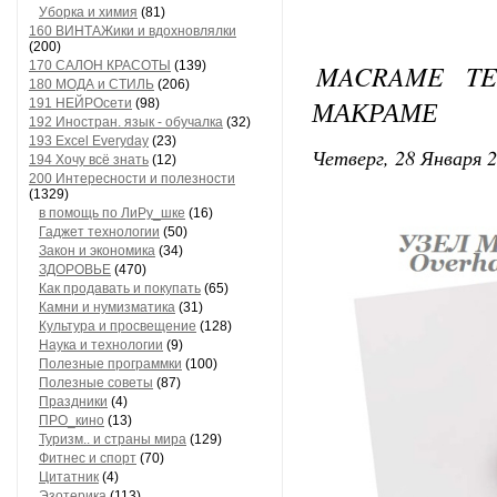
Уборка и химия
(81)
160 ВИНТАЖики и вдохновлялки
(200)
170 САЛОН КРАСОТЫ
(139)
MACRAME TE
180 МОДА и СТИЛЬ
(206)
МАКРАМЕ
191 НЕЙРОсети
(98)
192 Иностран. язык - обучалка
(32)
193 Excel Everyday
(23)
Четверг, 28 Января 2
194 Хочу всё знать
(12)
200 Интересности и полезности
(1329)
в помощь по ЛиРу_шке
(16)
Гаджет технологии
(50)
Закон и экономика
(34)
ЗДОРОВЬЕ
(470)
Как продавать и покупать
(65)
Камни и нумизматика
(31)
Культура и просвещение
(128)
Наука и технологии
(9)
Полезные программки
(100)
Полезные советы
(87)
Праздники
(4)
ПРО_кино
(13)
Туризм.. и страны мира
(129)
Фитнес и спорт
(70)
Цитатник
(4)
Эзотерика
(113)