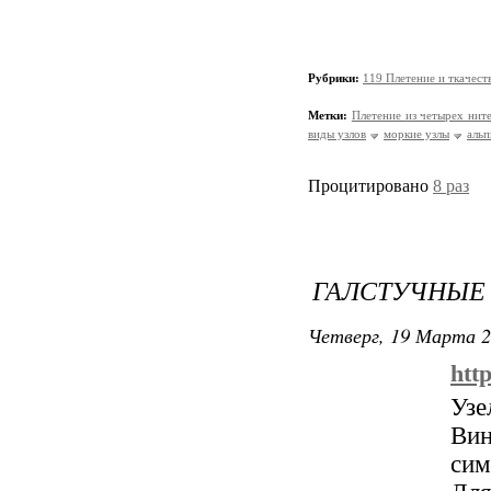
Рубрики:
119 Плетение и ткачест
Метки:
Плетение из четырех нит
виды узлов
моркие узлы
альп
Процитировано
8 раз
ГАЛСТУЧНЫЕ 
Четверг, 19 Марта 2
htt
Уз
Вин
сим