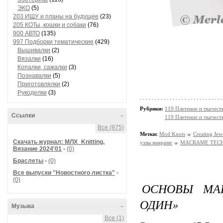
ЭКО
(5)
203 ИЩУ и планы на будущее
(23)
205 КОТы, кошки и собаки
(76)
900 АВТО
(135)
997 Подборки тематические
(429)
Вышивалки
(2)
Вязалки
(16)
Копалки, сажалки
(3)
Познавалки
(5)
Приготовлялки
(2)
Рукоделки
(3)
Рубрики:
119 Плетение и ткачес
Ссылки
-
119 Плетение и ткачест
Все (975)
Метки:
Mod Knots
Creating Jew
Скачать журнал: МЛХ_Knitting.
узлы макраме
MACRAME TEC
Вязание 2024'01
-
(0)
Браслеты
-
(0)
Все выпуски "Новостного листка"
-
(0)
ОСНОВЫ МА
ОДИН»
Музыка
-
Все (1)