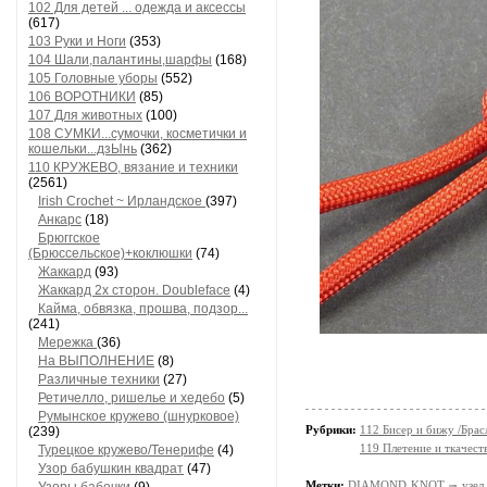
102 Для детей ... одежда и аксессы
(617)
103 Руки и Ноги
(353)
104 Шали,палантины,шарфы
(168)
105 Головные уборы
(552)
106 ВОРОТНИКИ
(85)
107 Для животных
(100)
108 СУМКИ...сумочки, косметички и
кошельки...дзЫнь
(362)
110 КРУЖЕВО, вязание и техники
(2561)
Irish Crochet ~ Ирландское
(397)
Анкарс
(18)
Брюггское
(Брюссельское)+коклюшки
(74)
Жаккард
(93)
Жаккард 2х сторон. Doubleface
(4)
Кайма, обвязка, прошва, подзор...
(241)
Мережка
(36)
На ВЫПОЛНЕНИЕ
(8)
Различные техники
(27)
Ретичелло, ришелье и хедебо
(5)
Румынское кружево (шнурковое)
Рубрики:
112 Бисер и бижу /Брас
(239)
119 Плетение и ткачест
Турецкое кружево/Тенерифе
(4)
Узор бабушкин квадрат
(47)
Метки:
DIAMOND KNOT
узел