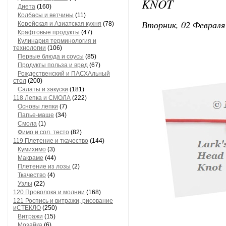
KNOT
Диета
(160)
Колбасы и ветчины
(11)
Вторник, 02 Февраля 
Корейская и Азиатская кухня
(78)
Крафтовые продукты
(47)
Кулинария терминология и
технологии
(106)
Первые блюда и соусы
(85)
Продукты польза и вред
(67)
Рождественский и ПАСХАльный
стол
(200)
Салаты и закуски
(181)
118 Лепка и СМОЛА
(222)
Основы лепки
(7)
Папье-маше
(34)
Смола
(1)
Фимо и сол. тесто
(82)
119 Плетение и ткачество
(144)
Кумихимо
(3)
Макраме
(44)
Плетение из лозы
(2)
Ткачество
(4)
Узлы
(22)
120 Проволока и молнии
(168)
121 Роспись и витражи, рисование
иСТЕКЛО
(250)
Витражи
(15)
Мозайка
(6)