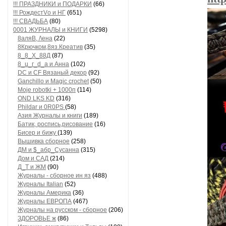
!!! ПРАЗДНИКИ и ПОДАРКИ
(66)
!!! РождестVо и НГ
(651)
!!! СВАДЬБА
(80)
0001 ЖУРНАЛЫ и КНИГИ
(5298)
8аляB, /\ена
(22)
8Крючком,8яз.Креатив
(35)
8_8_Х_88Д
(87)
8_u_г_d_a и Анна
(102)
DC и CF Вязаный декор
(92)
Ganchillo и Magic crochet
(50)
Moje robotki + 1000п
(114)
OND LKS KD
(316)
Phildar и 0R0PS
(58)
Азия Журналы и книги
(189)
Батик, роспись,рисование
(16)
Бисер и бижу
(139)
Вышивка сборное
(258)
ДМ и $_абр_Сусанна
(315)
Дом и САД
(214)
Д_Т и ЖМ
(90)
Журналы - сборное ин яз
(488)
Журналы Italian
(52)
Журналы Америка
(36)
Журналы ЕВРОПА
(467)
Журналы на русском - сборное
(206)
ЗДОРОВЬЕ ж
(86)