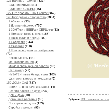
126 Валяние - фелтинг
(31)
Валяние игрушек
(11)
Валяние ОСНОВЫ
(15)
127 DIY проекты - Do It Yourself
(67)
140 Рукоделие и творчество
(2084)
1 Абажуры
(33)
1 Домашний декор
(766)
1 ЗОНТики и ВЕЕРа и СЕРДечки
(33)
1 Подушки (люблю я их)
(165)
1 Покрывала и пледы
(102)
1 Салфетки
(844)
1 Скатерти
(150)
1 Шторы, подшторки, лабрикены
(71)
Декор одежды
(48)
МешковиноМания
(4)
Мыло и свечи ручной работы
(18)
На заметку
(97)
НеЗАТЕЙливые безделушки
(103)
Шкатулки, камоды и чемоданы
(6)
150 ДОМ и САД
(737)
Вредители на даче и комары
(14)
Все что растет на даче
(237)
Дом и дача
(70)
Домашние растения
(66)
Рубрики:
119 Плетение и ткачест
Пространство дома
(173)
Стройка и ремонт
(93)