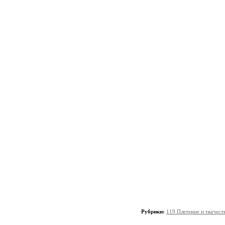
Рубрики:
119 Плетение и ткачест