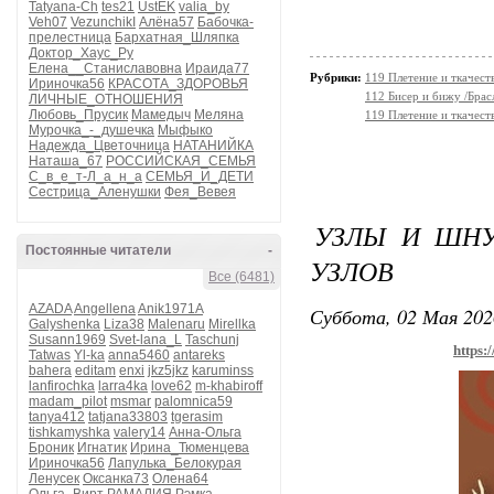
Tatyana-Ch
tes21
UstEK
valia_by
Veh07
VezunchikI
Алёна57
Бабочка-
прелестница
Бархатная_Шляпка
Доктор_Хаус_Ру
Елена__Станиславовна
Ираида77
Рубрики:
119 Плетение и ткачес
Ириночка56
КРАСОТА_ЗДОРОВЬЯ
112 Бисер и бижу /Брас
ЛИЧНЫЕ_ОТНОШЕНИЯ
Любовь_Прусик
Мамедыч
Меляна
119 Плетение и ткачест
Мурочка_-_душечка
Мыфыко
Надежда_Цветочница
НАТАНИЙКА
Наташа_67
РОССИЙСКАЯ_СЕМЬЯ
С_в_е_т-Л_а_н_а
СЕМЬЯ_И_ДЕТИ
Сестрица_Аленушки
Фея_Вевея
УЗЛЫ И ШНУ
Постоянные читатели
-
УЗЛОВ
Все (6481)
AZADA
Angellena
Anik1971A
Суббота, 02 Мая 202
Galyshenka
Liza38
Malenaru
Mirellka
Susann1969
Svet-lana_L
Taschunj
https:
Tatwas
Yl-ka
anna5460
antareks
bahera
editam
enxi
jkz5jkz
karuminss
lanfirochka
larra4ka
love62
m-khabiroff
madam_pilot
msmar
palomnica59
tanya412
tatjana33803
tgerasim
tishkamyshka
valery14
Анна-Ольга
Броник
Игнатик
Ирина_Тюменцева
Ириночка56
Лапулька_Белокурая
Ленусек
Оксанка73
Олена64