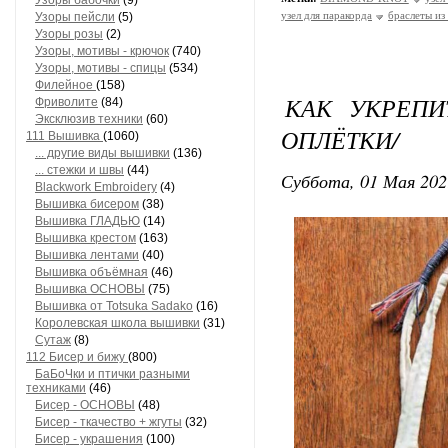
Узоры бабочки
(9)
узел для паракорда
браслеты из
Узоры пейсли
(5)
Узоры розы
(2)
Узоры, мотивы - крючок
(740)
Узоры, мотивы - спицы
(534)
Филейное
(158)
КАК УКРЕПИТ
Фриволите
(84)
Эксклюзив техники
(60)
ОПЛЁТКИ/
111 Вышивка
(1060)
... другие виды вышивки
(136)
... стежки и швы
(44)
Суббота, 01 Мая 202
Blackwork Embroidery
(4)
Вышивка бисером
(38)
Вышивка ГЛАДЬЮ
(14)
Вышивка крестом
(163)
Вышивка лентами
(40)
Вышивка объёмная
(46)
Вышивка ОСНОВЫ
(75)
Вышивка от Totsuka Sadako
(16)
Королевская школа вышивки
(31)
Сутаж
(8)
112 Бисер и бижу
(800)
БаБоЧки и птички разными
техниками
(46)
Бисер - ОСНОВЫ
(48)
Бисер - ткачество + жгуты
(32)
Бисер - украшения
(100)