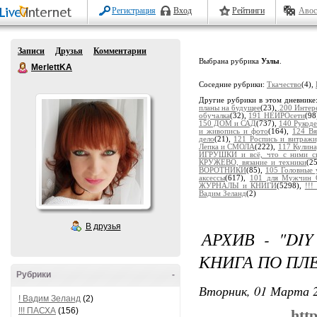
Регистрация
Вход
Рейтинги
Авос
Записи
Друзья
Комментарии
Выбрана рубрика
Узлы
.
MerlettKA
Соседние рубрики:
Ткачество
(4),
Другие рубрики в этом дневнике
планы на будущее
(23),
200 Интер
обучалка
(32),
191 НЕЙРОсети
(98
150 ДОМ и САД
(737),
140 Рукоде
и живопись и фото
(164),
124 В
дело
(21),
121 Роспись и витраж
Лепка и СМОЛА
(222),
117 Кулина
ИГРУШКИ и всё, что с ними св
КРУЖЕВО, вязание и техники
(2
ВОРОТНИКИ
(85),
105 Головные
аксессы
(617),
101 для Мужчин 
ЖУРНАЛЫ и КНИГИ
(5298),
!!
Вадим Зеланд
(2)
В друзья
АРХИВ - "DI
КНИГА ПО ПЛ
Рубрики
-
Вторник, 01 Марта 2
! Вадим Зеланд
(2)
!!! ПАСХА
(156)
htt