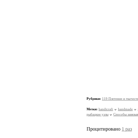
Рубрики:
119 Плетение и ткачест
Метки:
handicraft
handmade
рыбацкие узлы
Способы завязы
Процитировано
1 раз