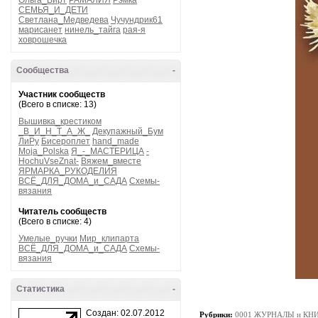
Ольга_Вирт
РАМАЛИЯ
Рэмка
СЕМЬЯ_И_ДЕТИ
Светлана_Медведева
Чучундрик61
марисанет
нинель_тайга
рая-я
ховрошечка
Сообщества
-
Участник сообществ
(Всего в списке: 13)
Вышивка_крестиком
_В_И_Н_Т_А_Ж_
Декупажный_Бум
ЛиРу
Бисероплет
hand_made
Moja_Polska
Я_-_МАСТЕРИЦА
-
HochuVseZnat-
Вяжем_вместе
ЯРМАРКА_РУКОДЕЛИЯ
ВСЁ_ДЛЯ_ДОМА_и_САДА
Схемы-
вязания
Читатель сообществ
(Всего в списке: 4)
Умелые_ручки
Мир_клипарта
ВСЁ_ДЛЯ_ДОМА_и_САДА
Схемы-
вязания
Статистика
-
Создан: 02.07.2012
Рубрики:
0001 ЖУРНАЛЫ и КНИГИ