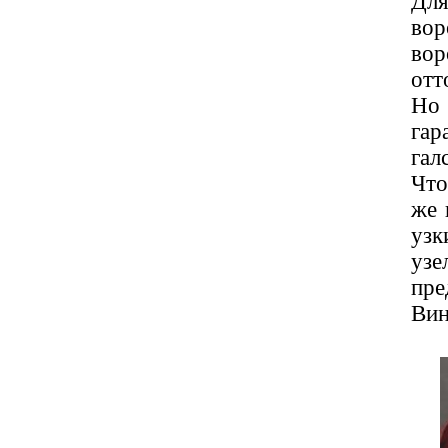
Для
вор
вор
отт
Но 
гар
гал
Что
же 
узк
узе
пр
Вин