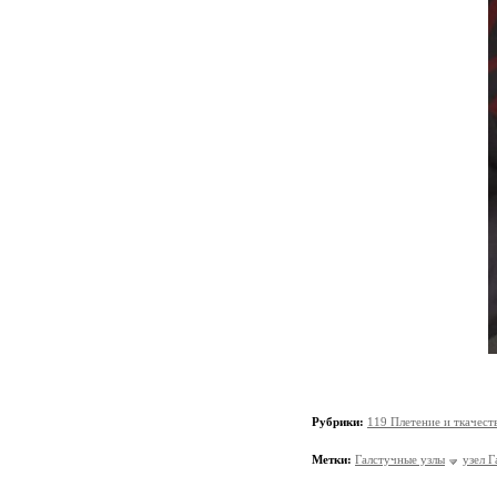
Рубрики:
119 Плетение и ткачест
Метки:
Галстучные узлы
узел 