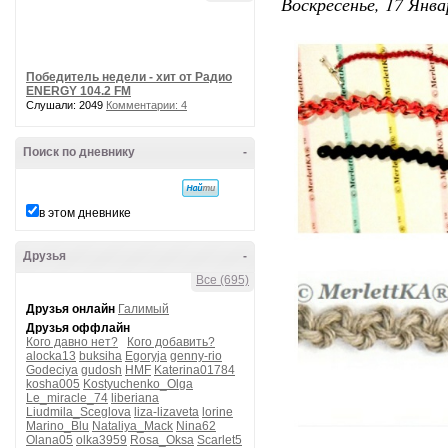
Воскресенье, 17 Янва
Победитель недели - хит от Радио
ENERGY 104.2 FM
Слушали: 2049
Комментарии: 4
Поиск по дневнику
-
в этом дневнике
Друзья
-
Все (695)
Друзья онлайн
Галимый
Друзья оффлайн
Кого давно нет?
Кого добавить?
alocka13
buksiha
Egoryja
genny-rio
Godeciya
gudosh
HMF
Katerina01784
kosha005
Kostyuchenko_Olga
Le_miracle_74
liberiana
Liudmila_Sceglova
liza-lizaveta
lorine
Marino_Blu
Nataliya_Mack
Nina62
Olana05
olka3959
Rosa_Oksa
Scarlet5