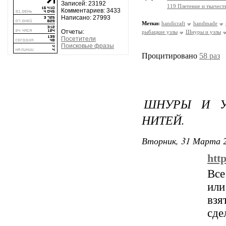
Записей: 23192
119 Плетение и ткачест
Комментариев: 3433
Написано: 27993
Метки:
handicraft
handmade
Отчеты:
рыбацкие узлы
Шнуры и узлы
Посетители
Поисковые фразы
Процитировано
58 раз
ШНУРЫ И У
НИТЕЙ.
Вторник, 31 Марта 2
http
Все
или
вз
сде