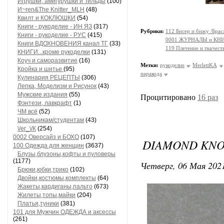
Игрушки, амигурушки и Тильды
(100)
И~ren&The Knitter_MLH
(48)
Квилт и КОКЛЮШКИ
(54)
Книги - рукоделие - ИН ЯЗ
(317)
Рубрики:
112 Бисер и бижу /Брас
Книги - рукоделие - РУС
(415)
0001 ЖУРНАЛЫ и КНИГ
Книги ВДОХНОВЕНИЯ канал ТГ
(33)
119 Плетение и ткачест
КНИГИ...кроме рукоделки
(131)
Коуч и саморазвитие
(16)
Метки:
рукоделие
MerlettKA
Кройка и шитье
(95)
паракода
Кулинария РЕЦЕПТЫ
(306)
Лепка, Моделизм и Рисунок
(43)
Мужские издания
(55)
Процитировано
16 раз
Фэнтези, лавкрафт
(1)
ЧМ всё
(52)
Школьникам/студентам
(43)
\/еr_\/К
(254)
0002 Оверсайз и БОХО
(107)
DIAMOND KNO
100 Одежда для женщин
(3637)
Блузы,блузоны,кофты и пуловеры
(1177)
Четверг, 06 Мая 2021
Брюки,юбки,трико
(102)
Двойки,костюмы,комплекты
(64)
Жакеты,кардиганы,пальто
(673)
Жилеты,топы,майки
(204)
Платья,туники
(381)
101 для Мужчин ОДЕЖДА и аксессы
(261)