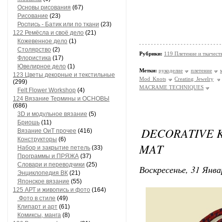
Основы рисования
(67)
Рисование
(23)
Роспись - Батик или по ткани
(23)
122 Ремёсла и своё дело
(21)
Кожевенное дело
(1)
Столярство
(2)
Рубрики:
119 Плетение и ткачест
Флористика
(17)
Ювелирное дело
(1)
Метки:
рукоделие
плетение
123 Цветы декорные и текстильные
Mod Knots
Creating Jewelry
(299)
MACRAME TECHNIQUES
Felt Flower Workshop
(4)
124 Вязание Термины и ОСНОВЫ
(686)
3D и модульное вязание
(5)
Бриошь
(11)
DECORATIVE K
Вязание ОиТ прочее
(416)
Конструкторы
(6)
MAT
Набор и закрытие петель
(33)
Программы и ПРЯЖА
(37)
Словари и переводчики
(25)
Воскресенье, 31 Янва
Энциклопедия ВК
(21)
Японское вязание
(55)
125 АРТ и живопись и фото
(164)
Фото в стиле
(49)
Клипарт и арт
(61)
Комиксы, манга
(8)