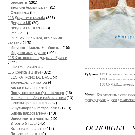
Браслеты
(281)
Брелоки броши кисти
(81)
Фурнитура
(9)
113 Декупаж и резьба
(327)
Декупаж МК
(30)
Декупаж ОСНОВЫ
(33)
Резьба
(1)
114 ИГРУШКИ и всё, что с ними
связано
(478)
Игрушки - Тильды + набивные
(155)
Игрушки амигурушки
(106)
115 Картонаж и подедки из бумаги
(175)
Origami Flowers
(6)
116 Кройка и шитьё
(372)
Рубрики:
119 Плетение и ткачес
LES PATRONS DE BASE
(4)
119 Плетение и ткачест
Безлекальный метод
(4)
108 СУМКИ...сумочки, 
Белье и купальники
(5)
Лоскутное шитье Quilts пэчворк
(46)
Метки:
Как укрепить ручки сум
Манекены + Мех и работа с ним
(13)
ручку у сумки
узел для оплётки
Основы кроя и шитья
(237)
117 Кулинария и гастрономия
(1799)
Блюда нардов МИРА
(140)
Виная карта и напитки
(45)
Вторые блюда
(245)
ОСНОВНЫЕ У
Выпечка и Десерты
(415)
Детские рецепты
(9)