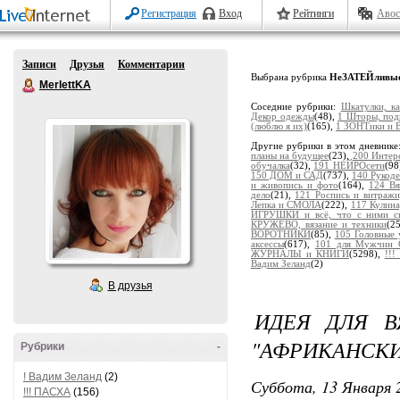
Регистрация
Вход
Рейтинги
Авос
Записи
Друзья
Комментарии
Выбрана рубрика
НеЗАТЕЙливые
MerlettKA
Соседние рубрики:
Шкатулки, к
Декор одежды
(48),
1 Шторы, под
(люблю я их)
(165),
1 ЗОНТики и 
Другие рубрики в этом дневнике
планы на будущее
(23),
200 Интер
обучалка
(32),
191 НЕЙРОсети
(98
150 ДОМ и САД
(737),
140 Рукоде
и живопись и фото
(164),
124 В
дело
(21),
121 Роспись и витраж
Лепка и СМОЛА
(222),
117 Кулина
ИГРУШКИ и всё, что с ними св
КРУЖЕВО, вязание и техники
(2
ВОРОТНИКИ
(85),
105 Головные
аксессы
(617),
101 для Мужчин 
ЖУРНАЛЫ и КНИГИ
(5298),
!!
Вадим Зеланд
(2)
В друзья
ИДЕЯ ДЛЯ В
"АФРИКАНСКИ
Рубрики
-
! Вадим Зеланд
(2)
Суббота, 13 Января 2
!!! ПАСХА
(156)