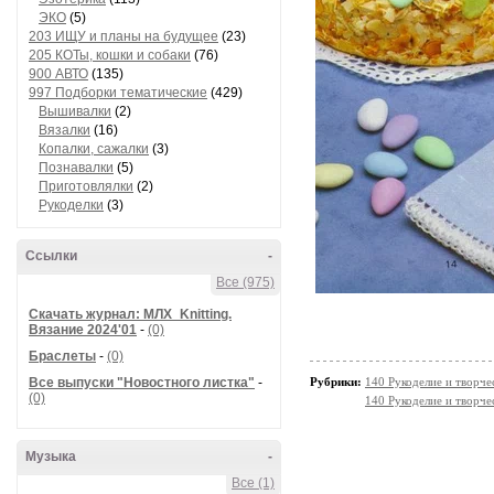
ЭКО
(5)
203 ИЩУ и планы на будущее
(23)
205 КОТы, кошки и собаки
(76)
900 АВТО
(135)
997 Подборки тематические
(429)
Вышивалки
(2)
Вязалки
(16)
Копалки, сажалки
(3)
Познавалки
(5)
Приготовлялки
(2)
Рукоделки
(3)
Ссылки
-
Все (975)
Скачать журнал: МЛХ_Knitting.
Вязание 2024'01
-
(0)
Браслеты
-
(0)
Все выпуски "Новостного листка"
-
Рубрики:
140 Рукоделие и творч
(0)
140 Рукоделие и творч
Музыка
-
Все (1)