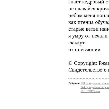
знает кедровый с
не сдавайся крич
небом меня поил
как птенца обуча
старые ветви нян
я умру от печали
скажут –
от пневмонии
© Copyright: Ржа
Свидетельство о
Рубрики:
140 Рукоделие и творч
140 Рукоделие и творч
191 НЕЙРОсети