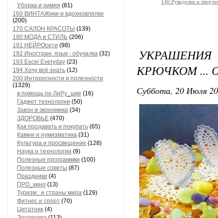
140 Рукоделие и творч
Уборка и химия
(81)
160 ВИНТАЖики и вдохновлялки
(200)
170 САЛОН КРАСОТЫ
(139)
180 МОДА и СТИЛЬ
(206)
191 НЕЙРОсети
(98)
УКРАШЕНИ
192 Иностран. язык - обучалка
(32)
193 Excel Everyday
(23)
КРЮЧКОМ ... 
194 Хочу всё знать
(12)
200 Интересности и полезности
(1329)
Суббота, 20 Июля 20
в помощь по ЛиРу_шке
(16)
Гаджет технологии
(50)
Закон и экономика
(34)
ЗДОРОВЬЕ
(470)
Как продавать и покупать
(65)
Камни и нумизматика
(31)
Культура и просвещение
(128)
Наука и технологии
(9)
Полезные программки
(100)
Полезные советы
(87)
Праздники
(4)
ПРО_кино
(13)
Туризм.. и страны мира
(129)
Фитнес и спорт
(70)
Цитатник
(4)
Эзотерика
(113)