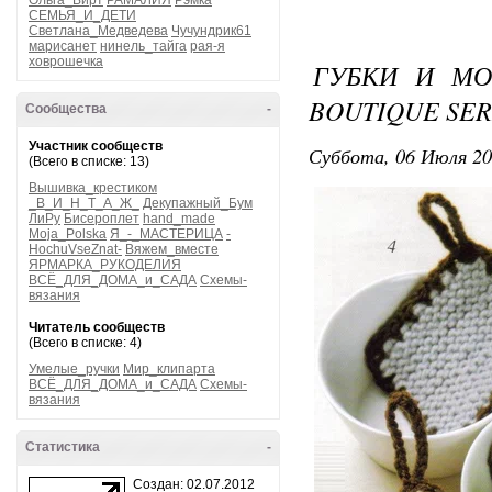
Ольга_Вирт
РАМАЛИЯ
Рэмка
СЕМЬЯ_И_ДЕТИ
Светлана_Медведева
Чучундрик61
марисанет
нинель_тайга
рая-я
ховрошечка
ГУБКИ И МОЧ
BOUTIQUE SER
Сообщества
-
Участник сообществ
Суббота, 06 Июля 20
(Всего в списке: 13)
Вышивка_крестиком
_В_И_Н_Т_А_Ж_
Декупажный_Бум
ЛиРу
Бисероплет
hand_made
Moja_Polska
Я_-_МАСТЕРИЦА
-
HochuVseZnat-
Вяжем_вместе
ЯРМАРКА_РУКОДЕЛИЯ
ВСЁ_ДЛЯ_ДОМА_и_САДА
Схемы-
вязания
Читатель сообществ
(Всего в списке: 4)
Умелые_ручки
Мир_клипарта
ВСЁ_ДЛЯ_ДОМА_и_САДА
Схемы-
вязания
Статистика
-
Создан: 02.07.2012