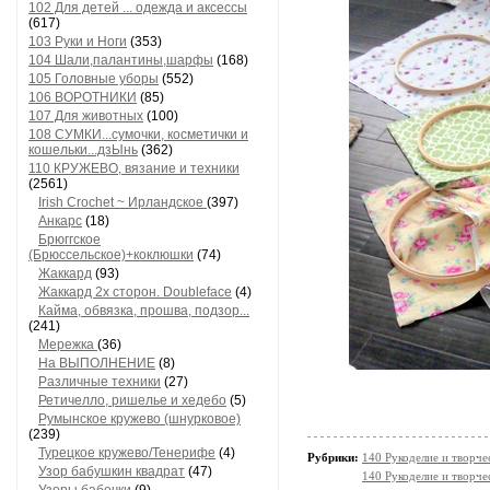
102 Для детей ... одежда и аксессы
(617)
103 Руки и Ноги
(353)
104 Шали,палантины,шарфы
(168)
105 Головные уборы
(552)
106 ВОРОТНИКИ
(85)
107 Для животных
(100)
108 СУМКИ...сумочки, косметички и
кошельки...дзЫнь
(362)
110 КРУЖЕВО, вязание и техники
(2561)
Irish Crochet ~ Ирландское
(397)
Анкарс
(18)
Брюггское
(Брюссельское)+коклюшки
(74)
Жаккард
(93)
Жаккард 2х сторон. Doubleface
(4)
Кайма, обвязка, прошва, подзор...
(241)
Мережка
(36)
На ВЫПОЛНЕНИЕ
(8)
Различные техники
(27)
Ретичелло, ришелье и хедебо
(5)
Румынское кружево (шнурковое)
(239)
Турецкое кружево/Тенерифе
(4)
Рубрики:
140 Рукоделие и творч
Узор бабушкин квадрат
(47)
140 Рукоделие и творче