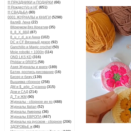
!!! ПРАЗДНИКИ и ПОДАРКИ
(66)
!!! РождестVо и НГ
(651)
!!! СВАДЬБА
(80)
0001 ЖУРНАЛЫ и КНИГИ
(5298)
8аляB, /\ена
(22)
8Крючком,8яз.Креатив
(35)
8_8_Х_88Д
(87)
8_u_г_d_a и Анна
(102)
DC и CF Вязаный декор
(92)
Ganchillo и Magic crochet
(50)
Moje robotki + 1000п
(114)
OND LKS KD
(316)
Phildar и 0R0PS
(58)
Азия Журналы и книги
(189)
Батик, роспись,рисование
(16)
Бисер и бижу
(139)
Вышивка сборное
(258)
ДМ и $_абр_Сусанна
(315)
Дом и САД
(214)
Д_Т и ЖМ
(90)
Журналы - сборное ин яз
(488)
Журналы Italian
(52)
Журналы Америка
(36)
Журналы ЕВРОПА
(467)
Журналы на русском - сборное
(206)
ЗДОРОВЬЕ ж
(86)