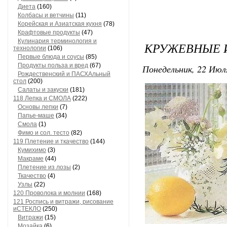
Диета
(160)
Колбасы и ветчины
(11)
Корейская и Азиатская кухня
(78)
Крафтовые продукты
(47)
Кулинария терминология и
КРУЖЕВНЫЕ И
технологии
(106)
Первые блюда и соусы
(85)
Продукты польза и вред
(67)
Понедельник, 22 Июля
Рождественский и ПАСХАльный
стол
(200)
Салаты и закуски
(181)
118 Лепка и СМОЛА
(222)
Основы лепки
(7)
Папье-маше
(34)
Смола
(1)
Фимо и сол. тесто
(82)
119 Плетение и ткачество
(144)
Кумихимо
(3)
Макраме
(44)
Плетение из лозы
(2)
Ткачество
(4)
Узлы
(22)
120 Проволока и молнии
(168)
121 Роспись и витражи, рисование
иСТЕКЛО
(250)
Витражи
(15)
Мозайка
(6)