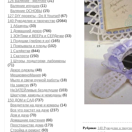
126 Валяние - фелтинг
(31)
Валяние игрушек
(11)
Валяние ОСНОВЫ
(15)
127 DIY проекты - Do It Yourself
(67)
140 Рукоделие и творчество
(2084)
1 Абажуры
(33)
1 Домашний декор
(766)
1 ЗОНТики и ВЕЕРа и СЕРДечки
(33)
1 Подушки (люблю я их)
(165)
1 Покрывала и пледы
(102)
1 Салфетки
(844)
1 Скатерти
(150)
1 Шторы, подшторки, лабрикены
(71)
Декор одежды
(48)
МешковиноМания
(4)
Мыло и свечи ручной работы
(18)
На заметку
(97)
НеЗАТЕЙливые безделушки
(103)
Шкатулки, камоды и чемоданы
(6)
150 ДОМ и САД
(737)
Вредители на даче и комары
(14)
Все что растет на даче
(237)
Дом и дача
(70)
Домашние растения
(66)
Пространство дома
(173)
Рубрики:
140 Рукоделие и творч
Стройка и ремонт
(93)