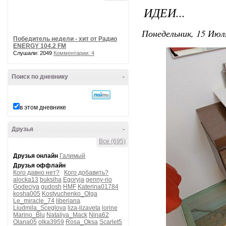
ИДЕИ...
Понедельник, 15 Июля
Победитель недели - хит от Радио
ENERGY 104.2 FM
Слушали: 2049
Комментарии: 4
Поиск по дневнику
-
в этом дневнике
Друзья
-
Все (695)
Друзья онлайн
Галимый
Друзья оффлайн
Кого давно нет?
Кого добавить?
alocka13
buksiha
Egoryja
genny-rio
Godeciya
gudosh
HMF
Katerina01784
kosha005
Kostyuchenko_Olga
Le_miracle_74
liberiana
Liudmila_Sceglova
liza-lizaveta
lorine
Marino_Blu
Nataliya_Mack
Nina62
Olana05
olka3959
Rosa_Oksa
Scarlet5