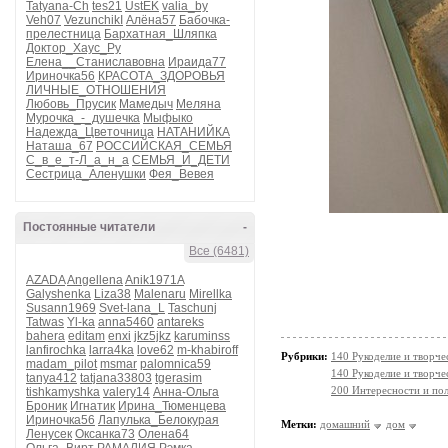
Tatyana-Ch
tes21
UstEK
valia_by
Veh07
VezunchikI
Алёна57
Бабочка-
прелестница
Бархатная_Шляпка
Доктор_Хаус_Ру
Елена__Станиславовна
Ираида77
Ириночка56
КРАСОТА_ЗДОРОВЬЯ
ЛИЧНЫЕ_ОТНОШЕНИЯ
Любовь_Прусик
Мамедыч
Меляна
Мурочка_-_душечка
Мыфыко
Надежда_Цветочница
НАТАНИЙКА
Наташа_67
РОССИЙСКАЯ_СЕМЬЯ
С_в_е_т-Л_а_н_а
СЕМЬЯ_И_ДЕТИ
Сестрица_Аленушки
Фея_Вевея
Постоянные читатели
-
Все (6481)
AZADA
Angellena
Anik1971A
Galyshenka
Liza38
Malenaru
Mirellka
Susann1969
Svet-lana_L
Taschunj
Tatwas
Yl-ka
anna5460
antareks
bahera
editam
enxi
jkz5jkz
karuminss
lanfirochka
larra4ka
love62
m-khabiroff
Рубрики:
140 Рукоделие и творч
madam_pilot
msmar
palomnica59
140 Рукоделие и творч
tanya412
tatjana33803
tgerasim
200 Интересности и по
tishkamyshka
valery14
Анна-Ольга
Броник
Игнатик
Ирина_Тюменцева
Ириночка56
Лапулька_Белокурая
Метки:
домашний
дом
Ленусек
Оксанка73
Олена64