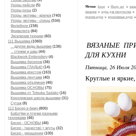
Узоры бабочки
(9)
Узоры пейсли
(5)
Метки:
hoop
Hoop art
пял
Узоры розы
(2)
пяльцев
идеи для творчества
Узоры, мотивы - крючок
(740)
кратив-идеи
креативные идеи
Узоры, мотивы - спицы
(534)
Филейное
(158)
Фриволите
(84)
Эксклюзив техники
(60)
111 Вышивка
(1060)
ВЯЗАНЫЕ ПР
... другие виды вышивки
(136)
... стежки и швы
(44)
ДЛЯ КУХНИ
Blackwork Embroidery
(4)
Вышивка бисером
(38)
Пятница, 26 Июля 20
Вышивка ГЛАДЬЮ
(14)
Вышивка крестом
(163)
Круглые и яркие,
Вышивка лентами
(40)
Вышивка объёмная
(46)
Вышивка ОСНОВЫ
(75)
Вышивка от Totsuka Sadako
(16)
Королевская школа вышивки
(31)
Сутаж
(8)
112 Бисер и бижу
(800)
БаБоЧки и птички разными
техниками
(46)
Бисер - ОСНОВЫ
(48)
Бисер - ткачество + жгуты
(32)
Бисер - украшения
(100)