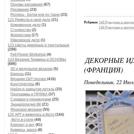
Основы рисования
(67)
Рисование
(23)
Роспись - Батик или по ткани
(23)
122 Ремёсла и своё дело
(21)
Рубрики:
140 Рукоделие и творч
Кожевенное дело
(1)
140 Рукоделие и творч
Столярство
(2)
Флористика
(17)
Ювелирное дело
(1)
123 Цветы декорные и текстильные
(299)
Felt Flower Workshop
(4)
ДЕКОРНЫЕ ИДЕ
124 Вязание Термины и ОСНОВЫ
(686)
(ФРАНЦИЯ)
3D и модульное вязание
(5)
Бриошь
(11)
Вязание ОиТ прочее
(416)
Понедельник, 22 Июля
Конструкторы
(6)
Набор и закрытие петель
(33)
Программы и ПРЯЖА
(37)
Словари и переводчики
(25)
Энциклопедия ВК
(21)
Японское вязание
(55)
125 АРТ и живопись и фото
(164)
Фото в стиле
(49)
Клипарт и арт
(61)
Комиксы, манга
(8)