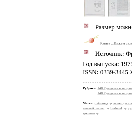
Размер можно
Книга ...Вяжем с
Источник: Фр
Год выпуска: 1975
ISSN: 0339-3445 
Рубрики:
140 Рукоделие и творч
140 Рукоделие и творч
Метки:
очёчница
чехол для оч
вязаный чехол
by-hand
ру
крючком