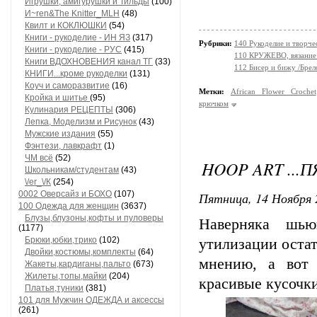
Игрушки, амигурушки и Тильды
(100)
И~ren&The Knitter_MLH
(48)
Квилт и КОКЛЮШКИ
(54)
Книги - рукоделие - ИН ЯЗ
(317)
Рубрики:
140 Рукоделие и творч
Книги - рукоделие - РУС
(415)
110 КРУЖЕВО, вязание 
Книги ВДОХНОВЕНИЯ канал ТГ
(33)
112 Бисер и бижу /Бре
КНИГИ...кроме рукоделки
(131)
Коуч и саморазвитие
(16)
Метки:
African Flower Crochet
Кройка и шитье
(95)
крючком
Кулинария РЕЦЕПТЫ
(306)
Лепка, Моделизм и Рисунок
(43)
Мужские издания
(55)
Фэнтези, лавкрафт
(1)
ЧМ всё
(52)
HOOP ART ...
Школьникам/студентам
(43)
\/еr_\/К
(254)
0002 Оверсайз и БОХО
(107)
Пятница, 14 Ноября 
100 Одежда для женщин
(3637)
Блузы,блузоны,кофты и пуловеры
Наверняка шью
(1177)
Брюки,юбки,трико
(102)
утилизации остат
Двойки,костюмы,комплекты
(64)
мнению, а вот 
Жакеты,кардиганы,пальто
(673)
Жилеты,топы,майки
(204)
красивые кусочки 
Платья,туники
(381)
101 для Мужчин ОДЕЖДА и аксессы
(261)