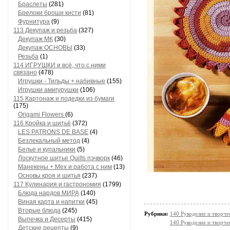
Браслеты
(281)
Брелоки броши кисти
(81)
Фурнитура
(9)
113 Декупаж и резьба
(327)
Декупаж МК
(30)
Декупаж ОСНОВЫ
(33)
Резьба
(1)
114 ИГРУШКИ и всё, что с ними
связано
(478)
Игрушки - Тильды + набивные
(155)
Игрушки амигурушки
(106)
115 Картонаж и подедки из бумаги
(175)
Origami Flowers
(6)
116 Кройка и шитьё
(372)
LES PATRONS DE BASE
(4)
Безлекальный метод
(4)
Белье и купальники
(5)
Лоскутное шитье Quilts пэчворк
(46)
Манекены + Мех и работа с ним
(13)
Основы кроя и шитья
(237)
117 Кулинария и гастрономия
(1799)
Блюда нардов МИРА
(140)
Виная карта и напитки
(45)
Вторые блюда
(245)
Рубрики:
140 Рукоделие и творч
Выпечка и Десерты
(415)
140 Рукоделие и творч
Детские рецепты
(9)