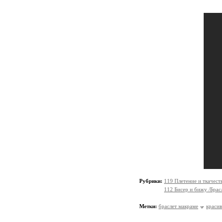
Рубрики:
119 Плетение и ткачес
112 Бисер и бижу /Брас
Метки:
браслет макраме
красив