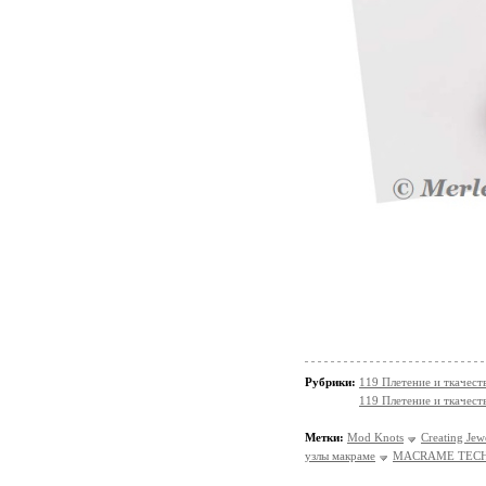
Рубрики:
119 Плетение и ткачес
119 Плетение и ткачест
Метки:
Mod Knots
Creating Jew
узлы макраме
MACRAME TEC