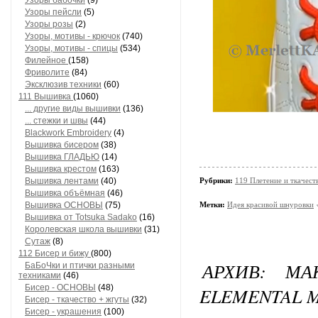
Узоры бабочки
(9)
Узоры пейсли
(5)
Узоры розы
(2)
Узоры, мотивы - крючок
(740)
Узоры, мотивы - спицы
(534)
Филейное
(158)
Фриволите
(84)
Эксклюзив техники
(60)
111 Вышивка
(1060)
... другие виды вышивки
(136)
... стежки и швы
(44)
Blackwork Embroidery
(4)
Вышивка бисером
(38)
Вышивка ГЛАДЬЮ
(14)
Вышивка крестом
(163)
Вышивка лентами
(40)
Рубрики:
119 Плетение и ткачес
Вышивка объёмная
(46)
Вышивка ОСНОВЫ
(75)
Метки:
Идея красивой шнуровки
Вышивка от Totsuka Sadako
(16)
Королевская школа вышивки
(31)
Сутаж
(8)
112 Бисер и бижу
(800)
АРХИВ: М
БаБоЧки и птички разными
техниками
(46)
Бисер - ОСНОВЫ
(48)
ELEMENTAL 
Бисер - ткачество + жгуты
(32)
Бисер - украшения
(100)