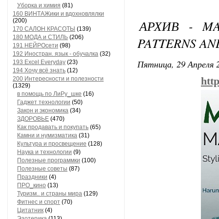
Уборка и химия
(81)
160 ВИНТАЖики и вдохновлялки
(200)
АРХИВ - MA
170 САЛОН КРАСОТЫ
(139)
180 МОДА и СТИЛЬ
(206)
PATTERNS AN
191 НЕЙРОсети
(98)
192 Иностран. язык - обучалка
(32)
Пятница, 29 Апреля 2
193 Excel Everyday
(23)
194 Хочу всё знать
(12)
200 Интересности и полезности
htt
(1329)
в помощь по ЛиРу_шке
(16)
Гаджет технологии
(50)
Закон и экономика
(34)
ЗДОРОВЬЕ
(470)
Как продавать и покупать
(65)
Камни и нумизматика
(31)
Культура и просвещение
(128)
Наука и технологии
(9)
Полезные программки
(100)
Полезные советы
(87)
Праздники
(4)
ПРО_кино
(13)
Туризм.. и страны мира
(129)
Фитнес и спорт
(70)
Цитатник
(4)
Эзотерика
(113)