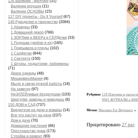
126 Валяние - фелтинг
(31)
Валяние игрушек
(11)
Валяние ОСНОВЫ
(15)
127 DIY проекты - Do It Yourself
(67)
140 Рукоделие и творчество
(2084)
1 Абажуры
(33)
1 Домашний декор
(766)
1 ЗОНТики и ВЕЕРа и СЕРДечки
(33)
1 Подушки (люблю я их)
(165)
1 Покрывала и пледы
(102)
1 Салфетки
(844)
1 Скатерти
(150)
1 Шторы, подшторки, лабрикены
(71)
Декор одежды
(48)
МешковиноМания
(4)
Мыло и свечи ручной работы
(18)
На заметку
(97)
НеЗАТЕЙливые безделушки
(103)
Рубрики:
119 Плетение и ткачес
Шкатулки, камоды и чемоданы
(6)
0001 ЖУРНАЛЫ и КНИГИ
150 ДОМ и САД
(737)
Вредители на даче и комары
(14)
Метки:
Macrame For Beginners
Все что растет на даче
(237)
Дом и дача
(70)
Процитировано
27 раз
Домашние растения
(66)
Пространство дома
(173)
Стройка и ремонт
(93)