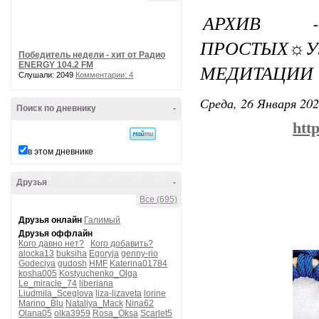
АРХИВ -
ПРОСТЫХ
Победитель недели - хит от Радио
ENERGY 104.2 FM
МЕДИТАЦИИ -
Слушали: 2049
Комментарии: 4
Среда, 26 Января 202
Поиск по дневнику
-
htt
в этом дневнике
Друзья
-
Все (695)
Друзья онлайн
Галимый
Друзья оффлайн
Кого давно нет?
Кого добавить?
alocka13
buksiha
Egoryja
genny-rio
Godeciya
gudosh
HMF
Katerina01784
kosha005
Kostyuchenko_Olga
Le_miracle_74
liberiana
Liudmila_Sceglova
liza-lizaveta
lorine
Marino_Blu
Nataliya_Mack
Nina62
Olana05
olka3959
Rosa_Oksa
Scarlet5