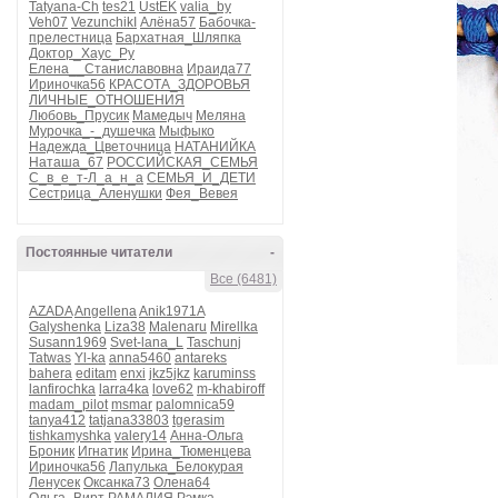
Tatyana-Ch
tes21
UstEK
valia_by
Veh07
VezunchikI
Алёна57
Бабочка-
прелестница
Бархатная_Шляпка
Доктор_Хаус_Ру
Елена__Станиславовна
Ираида77
Ириночка56
КРАСОТА_ЗДОРОВЬЯ
ЛИЧНЫЕ_ОТНОШЕНИЯ
Любовь_Прусик
Мамедыч
Меляна
Мурочка_-_душечка
Мыфыко
Надежда_Цветочница
НАТАНИЙКА
Наташа_67
РОССИЙСКАЯ_СЕМЬЯ
С_в_е_т-Л_а_н_а
СЕМЬЯ_И_ДЕТИ
Сестрица_Аленушки
Фея_Вевея
Постоянные читатели
-
Все (6481)
AZADA
Angellena
Anik1971A
Galyshenka
Liza38
Malenaru
Mirellka
Susann1969
Svet-lana_L
Taschunj
Tatwas
Yl-ka
anna5460
antareks
bahera
editam
enxi
jkz5jkz
karuminss
lanfirochka
larra4ka
love62
m-khabiroff
madam_pilot
msmar
palomnica59
tanya412
tatjana33803
tgerasim
tishkamyshka
valery14
Анна-Ольга
Броник
Игнатик
Ирина_Тюменцева
Ириночка56
Лапулька_Белокурая
Ленусек
Оксанка73
Олена64