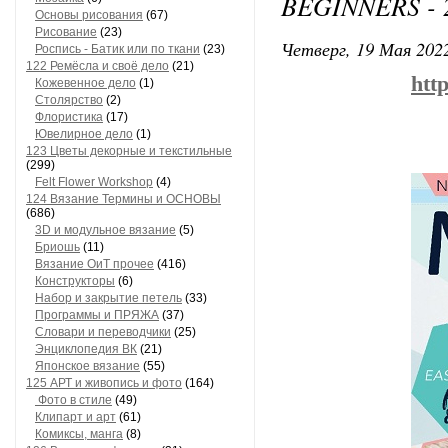
BEGINNERS -
Основы рисования
(67)
Рисование
(23)
Четверг, 19 Мая 2022
Роспись - Батик или по ткани
(23)
122 Ремёсла и своё дело
(21)
htt
Кожевенное дело
(1)
Столярство
(2)
Флористика
(17)
Ювелирное дело
(1)
123 Цветы декорные и текстильные
(299)
Felt Flower Workshop
(4)
124 Вязание Термины и ОСНОВЫ
(686)
3D и модульное вязание
(5)
Бриошь
(11)
Вязание ОиТ прочее
(416)
Конструкторы
(6)
Набор и закрытие петель
(33)
Программы и ПРЯЖА
(37)
Словари и переводчики
(25)
Энциклопедия ВК
(21)
Японское вязание
(55)
125 АРТ и живопись и фото
(164)
Фото в стиле
(49)
Клипарт и арт
(61)
Комиксы, манга
(8)