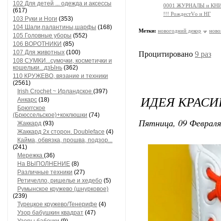
102 Для детей ... одежда и аксессы
0001 ЖУРНАЛЫ и КНИГИ
(617)
!!! РождестVо и НГ
103 Руки и Ноги
(353)
104 Шали,палантины,шарфы
(168)
Метки:
новогодний декор
ново
105 Головные уборы
(552)
106 ВОРОТНИКИ
(85)
107 Для животных
(100)
Процитировано
9 раз
108 СУМКИ...сумочки, косметички и
кошельки...дзЫнь
(362)
110 КРУЖЕВО, вязание и техники
(2561)
Irish Crochet ~ Ирландское
(397)
ИДЕЯ КРАСИ
Анкарс
(18)
Брюггское
(Брюссельское)+коклюшки
(74)
Пятница, 09 Февраля
Жаккард
(93)
Жаккард 2х сторон. Doubleface
(4)
Кайма, обвязка, прошва, подзор...
(241)
Мережка
(36)
На ВЫПОЛНЕНИЕ
(8)
Различные техники
(27)
Ретичелло, ришелье и хедебо
(5)
Румынское кружево (шнурковое)
(239)
Турецкое кружево/Тенерифе
(4)
Узор бабушкин квадрат
(47)