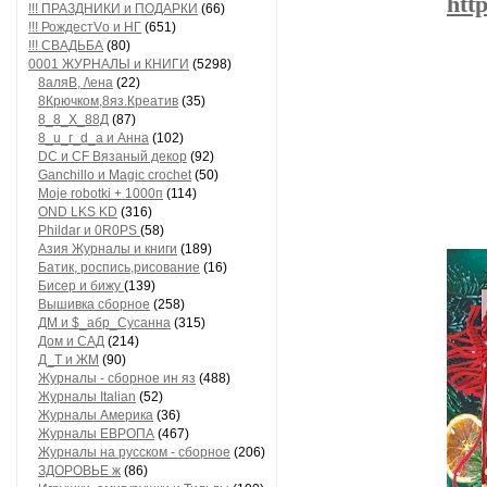
htt
!!! ПРАЗДНИКИ и ПОДАРКИ
(66)
!!! РождестVо и НГ
(651)
!!! СВАДЬБА
(80)
0001 ЖУРНАЛЫ и КНИГИ
(5298)
8аляB, /\ена
(22)
8Крючком,8яз.Креатив
(35)
8_8_Х_88Д
(87)
8_u_г_d_a и Анна
(102)
DC и CF Вязаный декор
(92)
Ganchillo и Magic crochet
(50)
Moje robotki + 1000п
(114)
OND LKS KD
(316)
Phildar и 0R0PS
(58)
Азия Журналы и книги
(189)
Батик, роспись,рисование
(16)
Бисер и бижу
(139)
Вышивка сборное
(258)
ДМ и $_абр_Сусанна
(315)
Дом и САД
(214)
Д_Т и ЖМ
(90)
Журналы - сборное ин яз
(488)
Журналы Italian
(52)
Журналы Америка
(36)
Журналы ЕВРОПА
(467)
Журналы на русском - сборное
(206)
ЗДОРОВЬЕ ж
(86)