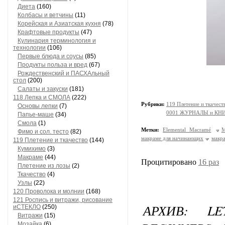
Диета
(160)
Колбасы и ветчины
(11)
Корейская и Азиатская кухня
(78)
Крафтовые продукты
(47)
Кулинария терминология и
технологии
(106)
Первые блюда и соусы
(85)
Продукты польза и вред
(67)
Рождественский и ПАСХАльный
стол
(200)
Салаты и закуски
(181)
118 Лепка и СМОЛА
(222)
Рубрики:
119 Плетение и ткачес
Основы лепки
(7)
0001 ЖУРНАЛЫ и КНИГИ
Папье-маше
(34)
Смола
(1)
Метки:
Elemental Macramé
M
Фимо и сол. тесто
(82)
макраме для начинающих
макр
119 Плетение и ткачество
(144)
Кумихимо
(3)
Макраме
(44)
Процитировано
16 раз
Плетение из лозы
(2)
Ткачество
(4)
Узлы
(22)
120 Проволока и молнии
(168)
121 Роспись и витражи, рисование
АРХИВ: L
иСТЕКЛО
(250)
Витражи
(15)
Мозайка
(6)