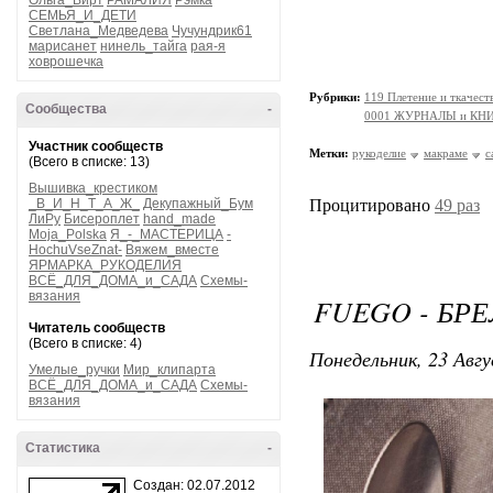
Ольга_Вирт
РАМАЛИЯ
Рэмка
СЕМЬЯ_И_ДЕТИ
Светлана_Медведева
Чучундрик61
марисанет
нинель_тайга
рая-я
ховрошечка
Рубрики:
119 Плетение и ткачес
Сообщества
-
0001 ЖУРНАЛЫ и КНИГИ
Участник сообществ
Метки:
рукоделие
макраме
с
(Всего в списке: 13)
Вышивка_крестиком
_В_И_Н_Т_А_Ж_
Декупажный_Бум
Процитировано
49 раз
ЛиРу
Бисероплет
hand_made
Moja_Polska
Я_-_МАСТЕРИЦА
-
HochuVseZnat-
Вяжем_вместе
ЯРМАРКА_РУКОДЕЛИЯ
ВСЁ_ДЛЯ_ДОМА_и_САДА
Схемы-
вязания
FUEGO - БР
Читатель сообществ
(Всего в списке: 4)
Понедельник, 23 Авгу
Умелые_ручки
Мир_клипарта
ВСЁ_ДЛЯ_ДОМА_и_САДА
Схемы-
вязания
Статистика
-
Создан: 02.07.2012