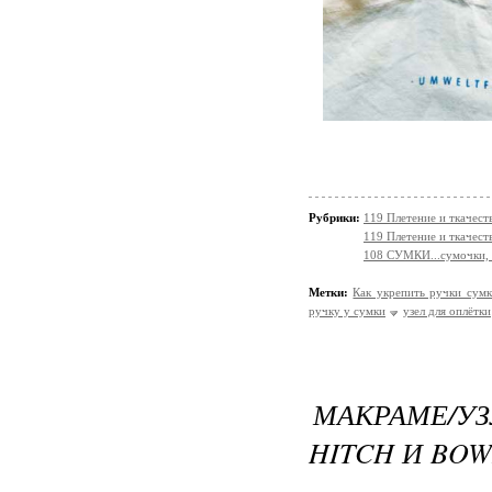
Рубрики:
119 Плетение и ткачес
119 Плетение и ткачест
108 СУМКИ...сумочки, 
Метки:
Как укрепить ручки сум
ручку у сумки
узел для оплётки
МАКРАМЕ/У
HITCH И BOW