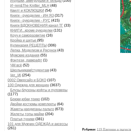
Игрушки, амигурушки и Тильды
(100)
И~ren&The Knitter_MLH
(48)
Квилт и КОКЛЮШКИ
(54)
Книги - рукоделие - ИН ЯЗ
(317)
Книги - рукоделие - РУС
(415)
Книги ВДОХНОВЕНИЯ канал ТГ
(33)
КНИГИ...кроме рукоделки
(131)
Коуч и саморазвитие
(16)
Кройка и шитье
(95)
Кулинария РЕЦЕПТЫ
(306)
Лепка, Моделизм и Рисунок
(43)
Мужские издания
(55)
Фэнтези, лавкрафт
(1)
ЧМ всё
(52)
Школьникам/студентам
(43)
\/еr_\/К
(254)
0002 Оверсайз и БОХО
(107)
100 Одежда для женщин
(3637)
Блузы,блузоны,кофты и пуловеры
(1177)
Брюки,юбки,трико
(102)
Двойки,костюмы,комплекты
(64)
Жакеты,кардиганы,пальто
(673)
Жилеты,топы,майки
(204)
Платья,туники
(381)
101 для Мужчин ОДЕЖДА и аксессы
(261)
Рубрики:
119 Плетение и ткачес