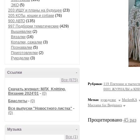
ЭКО
(5)
203 ИЩУ и планы на будущее
(23)
205 КОТы, кошки и собаки
(76)
900 АВТО
(135)
997 Подборки тематические
(429)
Вышивалки
(2)
Вязалки
(16)
Копалки, сажалки
(3)
Познавалки
(5)
Приготовлялки
(2)
Рукоделки
(3)
Ссылки
-
Все (975)
Рубрики:
119 Плетение и ткачес
Скачать журнал: МЛХ_Knitting.
0001 ЖУРНАЛЫ и КНИГИ
Вязание 2024'01
-
(0)
Метки:
рукоделие
MerlettKA
Браслеты
-
(0)
Macrame for Beginners
Все выпуски "Новостного листка"
-
(0)
Процитировано
45 раз
Музыка
-
Все (1)