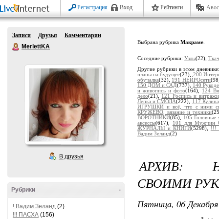
Регистрация
Вход
Рейтинги
Авос
Записи
Друзья
Комментарии
Выбрана рубрика
Макраме
.
MerlettKA
Соседние рубрики:
Узлы
(22),
Ткач
Другие рубрики в этом дневнике
планы на будущее
(23),
200 Интер
обучалка
(32),
191 НЕЙРОсети
(98
150 ДОМ и САД
(737),
140 Рукоде
и живопись и фото
(164),
124 В
дело
(21),
121 Роспись и витраж
Лепка и СМОЛА
(222),
117 Кулина
ИГРУШКИ и всё, что с ними св
КРУЖЕВО, вязание и техники
(2
ВОРОТНИКИ
(85),
105 Головные
аксессы
(617),
101 для Мужчин 
ЖУРНАЛЫ и КНИГИ
(5298),
!!
Вадим Зеланд
(2)
В друзья
АРХИВ: Н
СВОИМИ РУК
Рубрики
-
Пятница, 06 Декабря 
! Вадим Зеланд
(2)
!!! ПАСХА
(156)