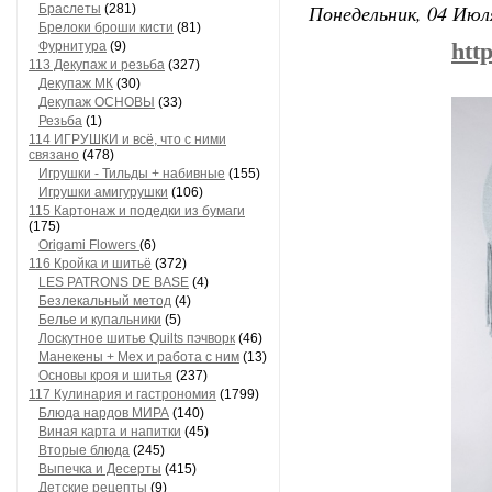
Понедельник, 04 Июля
Браслеты
(281)
Брелоки броши кисти
(81)
Фурнитура
(9)
htt
113 Декупаж и резьба
(327)
Декупаж МК
(30)
Декупаж ОСНОВЫ
(33)
Резьба
(1)
114 ИГРУШКИ и всё, что с ними
связано
(478)
Игрушки - Тильды + набивные
(155)
Игрушки амигурушки
(106)
115 Картонаж и подедки из бумаги
(175)
Origami Flowers
(6)
116 Кройка и шитьё
(372)
LES PATRONS DE BASE
(4)
Безлекальный метод
(4)
Белье и купальники
(5)
Лоскутное шитье Quilts пэчворк
(46)
Манекены + Мех и работа с ним
(13)
Основы кроя и шитья
(237)
117 Кулинария и гастрономия
(1799)
Блюда нардов МИРА
(140)
Виная карта и напитки
(45)
Вторые блюда
(245)
Выпечка и Десерты
(415)
Детские рецепты
(9)