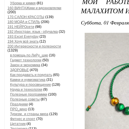
МОИ РАБОТ
Уборка и химия
(81)
МАЛАХИТОМ 
160 ВИНТАЖики и вдохновлялки
(200)
170 САЛОН КРАСОТЫ
(139)
Суббота, 01 Февраля
180 МОДА и СТИЛЬ
(206)
191 НЕЙРОсети
(98)
192 Иностран. язык - обучалка
(32)
193 Excel Everyday
(23)
194 Хочу всё знать
(12)
200 Интересности и полезности
(1329)
в помощь по ЛиРу_шке
(16)
Гаджет технологии
(50)
Закон и экономика
(34)
ЗДОРОВЬЕ
(470)
Как продавать и покупать
(65)
Камни и нумизматика
(31)
Культура и просвещение
(128)
Наука и технологии
(9)
Полезные программки
(100)
Полезные советы
(87)
Праздники
(4)
ПРО_кино
(13)
Туризм.. и страны мира
(129)
Фитнес и спорт
(70)
Цитатник
(4)
Эзотерика
(113)