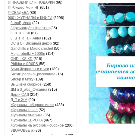
!!! ПРАЗДНИКИ и ПОДАРКИ
(66)
!!! РождестVо и НГ
(651)
!!! СВАДЬБА
(80)
0001 ЖУРНАЛЫ и КНИГИ
(5298)
8аляB, /\ена
(22)
8Крючком,8яз.Креатив
(35)
8_8_Х_88Д
(87)
8_u_г_d_a и Анна
(102)
DC и CF Вязаный декор
(92)
Ganchillo и Magic crochet
(50)
Moje robotki + 1000п
(114)
OND LKS KD
(316)
Phildar и 0R0PS
(58)
Азия Журналы и книги
(189)
Батик, роспись,рисование
(16)
Бисер и бижу
(139)
Вышивка сборное
(258)
ДМ и $_абр_Сусанна
(315)
Дом и САД
(214)
Д_Т и ЖМ
(90)
Журналы - сборное ин яз
(488)
Журналы Italian
(52)
Журналы Америка
(36)
Журналы ЕВРОПА
(467)
Журналы на русском - сборное
(206)
ЗДОРОВЬЕ ж
(86)