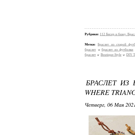
Рубрики:
112 Бисер и бижу /Брас
Метки:
Браслет из старой фут
браслет
браслет из футболки
браслет
Boutique-Style
DIY T-
БРАСЛЕТ ИЗ
WHERE TRIAN
Четверг, 06 Мая 2021