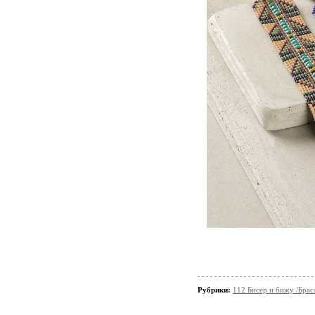
Рубрики:
112 Бисер и бижу /Брас