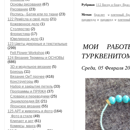
Основы рисования
(67)
Рубрики:
112 Бисер и бижу /Брас
Рисование
(23)
Роспись - Батик или по ткани
(23)
Метки:
браслет
плетеный бр
122 Ремёсла и своё дело
(21)
паракорда
паракорд
плетеный
Кожевенное дело
(1)
Столярство
(2)
Флористика
(17)
Ювелирное дело
(1)
МОИ РАБОТ
123 Цветы декорные и текстильные
(299)
Felt Flower Workshop
(4)
ТУРКВЕНИТО
124 Вязание Термины и ОСНОВЫ
(686)
Среда, 05 Февраля 20
3D и модульное вязание
(5)
Бриошь
(11)
Вязание ОиТ прочее
(416)
Конструкторы
(6)
Набор и закрытие петель
(33)
Программы и ПРЯЖА
(37)
Словари и переводчики
(25)
Энциклопедия ВК
(21)
Японское вязание
(55)
125 АРТ и живопись и фото
(164)
Фото в стиле
(49)
Клипарт и арт
(61)
Комиксы, манга
(8)