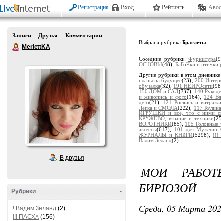
Регистрация
Вход
Рейтинги
Авос
Записи
Друзья
Комментарии
Выбрана рубрика
Браслеты
.
MerlettKA
Соседние рубрики:
Фурнитура
(
ОСНОВЫ
(48),
БаБоЧки и птички 
Другие рубрики в этом дневнике
планы на будущее
(23),
200 Интер
обучалка
(32),
191 НЕЙРОсети
(98
150 ДОМ и САД
(737),
140 Рукоде
и живопись и фото
(164),
124 В
дело
(21),
121 Роспись и витраж
Лепка и СМОЛА
(222),
117 Кулина
ИГРУШКИ и всё, что с ними св
КРУЖЕВО, вязание и техники
(2
ВОРОТНИКИ
(85),
105 Головные
аксессы
(617),
101 для Мужчин 
ЖУРНАЛЫ и КНИГИ
(5298),
!!
Вадим Зеланд
(2)
В друзья
МОИ РАБОТ
БИРЮЗОЙ
Рубрики
-
Среда, 05 Марта 202
! Вадим Зеланд
(2)
!!! ПАСХА
(156)