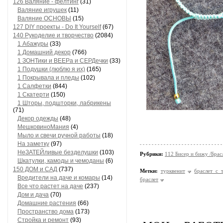
126 Валяние - фелтинг
(31)
Валяние игрушек
(11)
Валяние ОСНОВЫ
(15)
127 DIY проекты - Do It Yourself
(67)
140 Рукоделие и творчество
(2084)
1 Абажуры
(33)
1 Домашний декор
(766)
1 ЗОНТики и ВЕЕРа и СЕРДечки
(33)
1 Подушки (люблю я их)
(165)
1 Покрывала и пледы
(102)
1 Салфетки
(844)
1 Скатерти
(150)
1 Шторы, подшторки, лабрикены
(71)
Декор одежды
(48)
МешковиноМания
(4)
Мыло и свечи ручной работы
(18)
На заметку
(97)
НеЗАТЕЙливые безделушки
(103)
Рубрики:
112 Бисер и бижу /Брас
Шкатулки, камоды и чемоданы
(6)
150 ДОМ и САД
(737)
Метки:
турквенит
браслет с 
Вредители на даче и комары
(14)
браслет
Все что растет на даче
(237)
Дом и дача
(70)
Домашние растения
(66)
Пространство дома
(173)
Стройка и ремонт
(93)