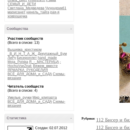
Ольга_Вирт
РАМАЛИЯ
Рэмка
СЕМЬЯ_И_ДЕТИ
Светлана_Медведева
Чучундрик61
марисанет
нинель_тайга
рая-я
ховрошечка
Сообщества
-
Участник сообществ
(Всего в списке: 13)
Вышивка_крестиком
_В_И_Н_Т_А_Ж_
Декупажный_Бум
ЛиРу
Бисероплет
hand_made
Moja_Polska
Я_-_МАСТЕРИЦА
-
HochuVseZnat-
Вяжем_вместе
ЯРМАРКА_РУКОДЕЛИЯ
ВСЁ_ДЛЯ_ДОМА_и_САДА
Схемы-
вязания
Читатель сообществ
(Всего в списке: 4)
Умелые_ручки
Мир_клипарта
ВСЁ_ДЛЯ_ДОМА_и_САДА
Схемы-
вязания
Статистика
-
Рубрики:
112 Бисер и б
112 Бисер и би
Создан: 02.07.2012