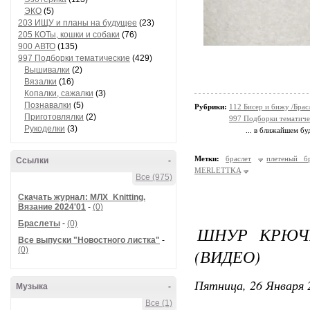
ЭКО
(5)
203 ИЩУ и планы на будущее
(23)
205 КОТы, кошки и собаки
(76)
900 АВТО
(135)
997 Подборки тематические
(429)
Вышивалки
(2)
Вязалки
(16)
Копалки, сажалки
(3)
Познавалки
(5)
Рубрики:
112 Бисер и бижу /Брас
Приготовлялки
(2)
997 Подборки тематиче
Рукоделки
(3)
... в ближайшем б
Метки:
браслет
плетеный бр
Ссылки
-
MERLETTKA
Все (975)
Скачать журнал: МЛХ_Knitting.
Вязание 2024'01
-
(0)
Браслеты
-
(0)
ШНУР КРЮЧК
Все выпуски "Новостного листка"
-
(0)
(ВИДЕО)
Пятница, 26 Января 
Музыка
-
Все (1)