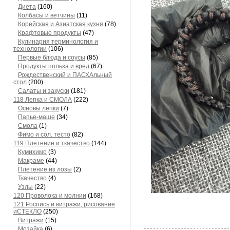
Диета
(160)
Колбасы и ветчины
(11)
Корейская и Азиатская кухня
(78)
Крафтовые продукты
(47)
Кулинария терминология и
технологии
(106)
Первые блюда и соусы
(85)
Продукты польза и вред
(67)
Рождественский и ПАСХАльный
стол
(200)
Салаты и закуски
(181)
118 Лепка и СМОЛА
(222)
Основы лепки
(7)
Папье-маше
(34)
Смола
(1)
Фимо и сол. тесто
(82)
119 Плетение и ткачество
(144)
Кумихимо
(3)
Макраме
(44)
Плетение из лозы
(2)
Ткачество
(4)
Узлы
(22)
120 Проволока и молнии
(168)
121 Роспись и витражи, рисование
иСТЕКЛО
(250)
Витражи
(15)
Мозайка
(6)