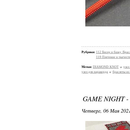
Рубрики:
112 Бисер и бижу /Брас
119 Плетение и ткачест
Метки:
DIAMOND KNOT
узел
узел для паракорда
браслеты из
GAME NIGHT -
Четверг, 06 Мая 2021