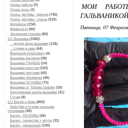
Узоры бабочки
(9)
МОИ РАБОТ
Узоры пейсли
(5)
Узоры розы
(2)
ГАЛЬВАНИКОЙ
Узоры, мотивы - крючок
(740)
Узоры, мотивы - спицы
(534)
Филейное
(158)
Пятница, 07 Февраля
Фриволите
(84)
Эксклюзив техники
(60)
111 Вышивка
(1060)
... другие виды вышивки
(136)
... стежки и швы
(44)
Blackwork Embroidery
(4)
Вышивка бисером
(38)
Вышивка ГЛАДЬЮ
(14)
Вышивка крестом
(163)
Вышивка лентами
(40)
Вышивка объёмная
(46)
Вышивка ОСНОВЫ
(75)
Вышивка от Totsuka Sadako
(16)
Королевская школа вышивки
(31)
Сутаж
(8)
112 Бисер и бижу
(800)
БаБоЧки и птички разными
техниками
(46)
Бисер - ОСНОВЫ
(48)
Бисер - ткачество + жгуты
(32)
Бисер - украшения
(100)