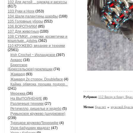
102 Для детей ... одежда и аксессы
(617)
103 Руки и Ноги
(353)
104 Шали,палантины,шарфы
(168)
105 Головные уборы
(552)
106 ВОРОТНИКИ
(85)
107 Для животных
(100)
108 СУМКИ...сумочки, косметички и
кошельки...дзЫнь
(362)
110 КРУЖЕВО, вязание и техники
(2561)
Irish Crochet ~ Ирландское
(397)
Анкарс
(18)
Брюггское
(Брюссельское)+коклюшки
(74)
Жаккард
(93)
Жаккард 2х сторон. Doubleface
(4)
Кайма, обвязка, прошва, подзор...
(241)
Мережка
(36)
Рубрики:
112 Бисер и бижу /Брас
На ВЫПОЛНЕНИЕ
(8)
Различные техники
(27)
Метки:
браслет
мужской брасл
Ретичелло, ришелье и хедебо
(5)
Румынское кружево (шнурковое)
(239)
Турецкое кружево/Тенерифе
(4)
Узор бабушкин квадрат
(47)