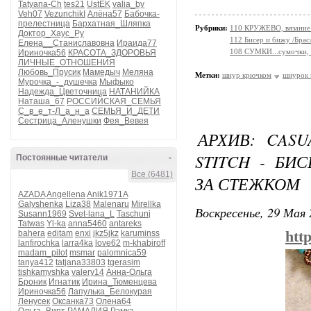
Tatyana-Ch
tes21
UstEK
valia_by
Veh07
VezunchikI
Алёна57
Бабочка-
прелестница
Бархатная_Шляпка
Рубрики:
110 КРУЖЕВО, вязание 
Доктор_Хаус_Ру
112 Бисер и бижу /Брас
Елена__Станиславовна
Ираида77
108 СУМКИ...сумочки, 
Ириночка56
КРАСОТА_ЗДОРОВЬЯ
ЛИЧНЫЕ_ОТНОШЕНИЯ
Любовь_Прусик
Мамедыч
Меляна
Метки:
шнур крючком
шнурок 
Мурочка_-_душечка
Мыфыко
Надежда_Цветочница
НАТАНИЙКА
Наташа_67
РОССИЙСКАЯ_СЕМЬЯ
С_в_е_т-Л_а_н_а
СЕМЬЯ_И_ДЕТИ
Сестрица_Аленушки
Фея_Вевея
АРХИВ: CASU
STITCH - БИ
Постоянные читатели
-
Все (6481)
ЗА СТЕЖКОМ
AZADA
Angellena
Anik1971A
Galyshenka
Liza38
Malenaru
Mirellka
Воскресенье, 29 Мая 
Susann1969
Svet-lana_L
Taschunj
Tatwas
Yl-ka
anna5460
antareks
bahera
editam
enxi
jkz5jkz
karuminss
htt
lanfirochka
larra4ka
love62
m-khabiroff
madam_pilot
msmar
palomnica59
tanya412
tatjana33803
tgerasim
tishkamyshka
valery14
Анна-Ольга
Броник
Игнатик
Ирина_Тюменцева
Ириночка56
Лапулька_Белокурая
Ленусек
Оксанка73
Олена64