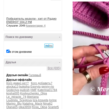
Победитель недели - хит от Радио
ENERGY 104.2 FM
Слушали: 2049
Комментарии: 4
Поиск по дневнику
-
в этом дневнике
Друзья
-
Все (695)
Друзья онлайн
Галимый
Друзья оффлайн
Кого давно нет?
Кого добавить?
alocka13
buksiha
Egoryja
genny-rio
Godeciya
gudosh
HMF
Katerina01784
kosha005
Kostyuchenko_Olga
Le_miracle_74
liberiana
Liudmila_Sceglova
liza-lizaveta
lorine
Marino_Blu
Nataliya_Mack
Nina62
Olana05
olka3959
Rosa_Oksa
Scarlet5