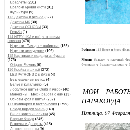
Браслеты
(281)
Брелоки броши кисти
(81)
Фурнитура
(9)
113 Декупаж и резьба
(327)
Декупаж МК
(30)
Декупаж ОСНОВЫ
(33)
Резьба
(1)
114 ИГРУШКИ и всё, что с ними
связано
(478)
Игрушки - Тильды + набивные
(155)
Рубрики:
112 Бисер и бижу /Брас
Игрушки амигурушки
(106)
115 Картонаж и подедки из бумаги
(175)
Метки:
браслет
плетеный бра
Origami Flowers
(6)
бусинами
браслет талисман
116 Кройка и шитьё
(372)
LES PATRONS DE BASE
(4)
Безлекальный метод
(4)
Белье и купальники
(5)
МОИ РАБОТ
Лоскутное шитье Quilts пэчворк
(46)
Манекены + Мех и работа с ним
(13)
ПАРАКОРДА
Основы кроя и шитья
(237)
117 Кулинария и гастрономия
(1799)
Блюда нардов МИРА
(140)
Пятница, 07 Февраля
Виная карта и напитки
(45)
Вторые блюда
(245)
Выпечка и Десерты
(415)
Детские рецепты
(9)