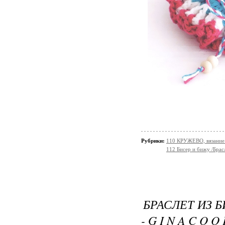
Рубрики:
110 КРУЖЕВО, вязание 
112 Бисер и бижу /Брас
БРАСЛЕТ ИЗ Б
- G I N A C O O 