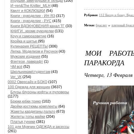
Игрушки, амигурушки и Тильды
(100)
И~ren&The Knitter_MLH
(48)
Квилт и КОКЛЮШКИ
(54)
Рубрики:
112 Бисер и бижу /Брас
Книги - рукоделие - ИН ЯЗ
(317)
Книги - рукоделие - РУС
(415)
Метки:
браслет
плетеный брасл
Книги ВДОХНОВЕНИЯ канал ТГ
(33)
КНИГИ...кроме рукоделки
(131)
Коуч и саморазвитие
(16)
Кройка и шитье
(95)
Кулинария РЕЦЕПТЫ
(306)
МОИ РАБОТ
Лепка, Моделизм и Рисунок
(43)
Мужские издания
(55)
ПАРАКОРДА
Фэнтези, лавкрафт
(1)
ЧМ всё
(52)
Школьникам/студентам
(43)
Четверг, 13 Февраля 
\/еr_\/К
(254)
0002 Оверсайз и БОХО
(107)
100 Одежда для женщин
(3637)
Блузы,блузоны,кофты и пуловеры
(1177)
Брюки,юбки,трико
(102)
Двойки,костюмы,комплекты
(64)
Жакеты,кардиганы,пальто
(673)
Жилеты,топы,майки
(204)
Платья,туники
(381)
101 для Мужчин ОДЕЖДА и аксессы
(261)