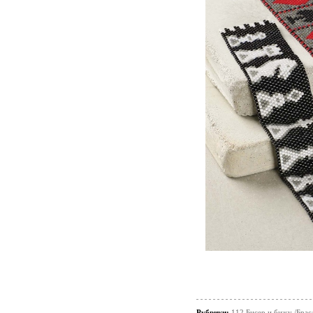
Рубрики:
112 Бисер и бижу /Брас