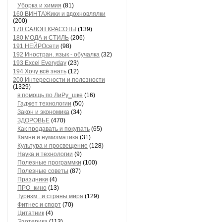
Уборка и химия
(81)
160 ВИНТАЖики и вдохновлялки
(200)
170 САЛОН КРАСОТЫ
(139)
180 МОДА и СТИЛЬ
(206)
191 НЕЙРОсети
(98)
192 Иностран. язык - обучалка
(32)
193 Excel Everyday
(23)
194 Хочу всё знать
(12)
200 Интересности и полезности
(1329)
в помощь по ЛиРу_шке
(16)
Гаджет технологии
(50)
Закон и экономика
(34)
ЗДОРОВЬЕ
(470)
Как продавать и покупать
(65)
Камни и нумизматика
(31)
Культура и просвещение
(128)
Наука и технологии
(9)
Полезные программки
(100)
Полезные советы
(87)
Праздники
(4)
ПРО_кино
(13)
Туризм.. и страны мира
(129)
Фитнес и спорт
(70)
Цитатник
(4)
Эзотерика
(113)