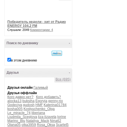
Победитель недели - хит от Радио
ENERGY 104.2 FM
Слушали: 2049
Комментарии: 4
Поиск по дневнику
-
в этом дневнике
Друзья
-
Все (695)
Друзья онлайн
Галимый
Друзья оффлайн
Кого давно нет?
Кого добавить?
alocka13
buksiha
Egoryja
genny-rio
Godeciya
gudosh
HMF
Katerina01784
kosha005
Kostyuchenko_Olga
Le_miracle_74
liberiana
Liudmila_Sceglova
liza-lizaveta
lorine
Marino_Blu
Nataliya_Mack
Nina62
Olana05
olka3959
Rosa_Oksa
Scarlet5