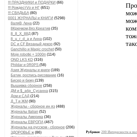
!!! ПРАЗДНИКИ и ПОДАРКИ
(66)
Пр
!!! РождестVо и НГ
(651)
мож
!!! СВАДЬБА
(80)
0001 ЖУРНАЛЫ и КНИГИ
(5298)
мо
8аляB, /\ена
(22)
ком
8Крючком,8яз.Креатив
(35)
8_8_Х_88Д
(87)
тож
8_u_г_d_a и Анна
(102)
так
DC и CF Вязаный декор
(92)
Ganchillo и Magic crochet
(50)
Moje robotki + 1000п
(114)
OND LKS KD
(316)
Phildar и 0R0PS
(58)
Азия Журналы и книги
(189)
Батик, роспись,рисование
(16)
Бисер и бижу
(139)
Вышивка сборное
(258)
ДМ и $_абр_Сусанна
(315)
Дом и САД
(214)
Д_Т и ЖМ
(90)
Журналы - сборное ин яз
(488)
Журналы Italian
(52)
Журналы Америка
(36)
Журналы ЕВРОПА
(467)
Журналы на русском - сборное
(206)
Рубрики:
200 Интересности и по
ЗДОРОВЬЕ ж
(86)