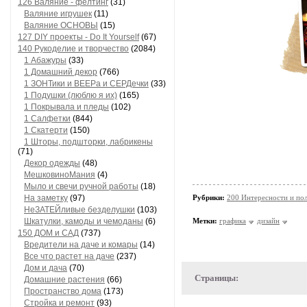
126 Валяние - фелтинг
(31)
Валяние игрушек
(11)
Валяние ОСНОВЫ
(15)
127 DIY проекты - Do It Yourself
(67)
140 Рукоделие и творчество
(2084)
1 Абажуры
(33)
1 Домашний декор
(766)
1 ЗОНТики и ВЕЕРа и СЕРДечки
(33)
1 Подушки (люблю я их)
(165)
1 Покрывала и пледы
(102)
1 Салфетки
(844)
1 Скатерти
(150)
1 Шторы, подшторки, лабрикены
(71)
Декор одежды
(48)
МешковиноМания
(4)
Мыло и свечи ручной работы
(18)
На заметку
(97)
Рубрики:
200 Интересности и по
НеЗАТЕЙливые безделушки
(103)
Шкатулки, камоды и чемоданы
(6)
Метки:
графика
дизайн
150 ДОМ и САД
(737)
Вредители на даче и комары
(14)
Все что растет на даче
(237)
Дом и дача
(70)
Страницы:
Домашние растения
(66)
Пространство дома
(173)
Стройка и ремонт
(93)