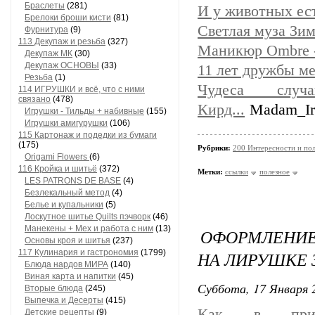
Браслеты
(281)
И у животных ест
Брелоки броши кисти
(81)
Светлая муза Зи
Фурнитура
(9)
113 Декупаж и резьба
(327)
Маникюр Ombre -
Декупаж МК
(30)
Декупаж ОСНОВЫ
(33)
11 лет дружбы м
Резьба
(1)
Чудеса случ
114 ИГРУШКИ и всё, что с ними
связано
(478)
Кирд...
Madam_Ir
Игрушки - Тильды + набивные
(155)
Игрушки амигурушки
(106)
115 Картонаж и подедки из бумаги
(175)
Рубрики:
200 Интересности и по
Origami Flowers
(6)
116 Кройка и шитьё
(372)
Метки:
ссылки
полезное
LES PATRONS DE BASE
(4)
Безлекальный метод
(4)
Белье и купальники
(5)
Лоскутное шитье Quilts пэчворк
(46)
Манекены + Мех и работа с ним
(13)
ОФОРМЛЕНИЕ
Основы кроя и шитья
(237)
117 Кулинария и гастрономия
(1799)
НА ЛИРУШКЕ З
Блюда нардов МИРА
(140)
Виная карта и напитки
(45)
Суббота, 17 Января 2
Вторые блюда
(245)
Выпечка и Десерты
(415)
Как в прило
Детские рецепты
(9)