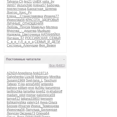
Tatyana-Ch
tes21
UstEK
valia_by
Veh07
VezunchikI
Алёна57
Бабочка-
прелестница
Бархатная_Шляпка
Доктор_Хаус_Ру
Елена__Станиславовна
Ираида77
Ириночка56
КРАСОТА_ЗДОРОВЬЯ
ЛИЧНЫЕ_ОТНОШЕНИЯ
Любовь_Прусик
Мамедыч
Меляна
Мурочка_-_душечка
Мыфыко
Надежда_Цветочница
НАТАНИЙКА
Наташа_67
РОССИЙСКАЯ_СЕМЬЯ
С_в_е_т-Л_а_н_а
СЕМЬЯ_И_ДЕТИ
Сестрица_Аленушки
Фея_Вевея
Постоянные читатели
-
Все (6481)
AZADA
Angellena
Anik1971A
Galyshenka
Liza38
Malenaru
Mirellka
Susann1969
Svet-lana_L
Taschunj
Tatwas
Yl-ka
anna5460
antareks
bahera
editam
enxi
jkz5jkz
karuminss
lanfirochka
larra4ka
love62
m-khabiroff
madam_pilot
msmar
palomnica59
tanya412
tatjana33803
tgerasim
tishkamyshka
valery14
Анна-Ольга
Броник
Игнатик
Ирина_Тюменцева
Ириночка56
Лапулька_Белокурая
Ленусек
Оксанка73
Олена64