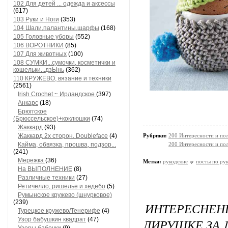
102 Для детей ... одежда и аксессы
(617)
103 Руки и Ноги
(353)
104 Шали,палантины,шарфы
(168)
105 Головные уборы
(552)
106 ВОРОТНИКИ
(85)
107 Для животных
(100)
108 СУМКИ...сумочки, косметички и
кошельки...дзЫнь
(362)
110 КРУЖЕВО, вязание и техники
(2561)
Irish Crochet ~ Ирландское
(397)
Анкарс
(18)
Брюггское
(Брюссельское)+коклюшки
(74)
Жаккард
(93)
Жаккард 2х сторон. Doubleface
(4)
Рубрики:
200 Интересности и по
Кайма, обвязка, прошва, подзор...
200 Интересности и по
(241)
Мережка
(36)
Метки:
рукоделие
посты по ру
На ВЫПОЛНЕНИЕ
(8)
Различные техники
(27)
Ретичелло, ришелье и хедебо
(5)
Румынское кружево (шнурковое)
(239)
ИНТЕРЕСНЕНЬ
Турецкое кружево/Тенерифе
(4)
Узор бабушкин квадрат
(47)
ЛИРУШКЕ ЗА 1