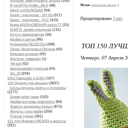
Игрушки, амигурушки и Тильды
(100)
Метки:
новостной листок
И~ren&The Knitter_MLH
(48)
Квилт и КОКЛЮШКИ
(54)
Книги - рукоделие - ИН ЯЗ
(317)
Процитировано
3 раз
Книги - рукоделие - РУС
(415)
Книги ВДОХНОВЕНИЯ канал ТГ
(33)
КНИГИ...кроме рукоделки
(131)
Коуч и саморазвитие
(16)
Кройка и шитье
(95)
ТОП 150 ЛУЧ
Кулинария РЕЦЕПТЫ
(306)
Лепка, Моделизм и Рисунок
(43)
Мужские издания
(55)
Четверг, 07 Апреля 2
Фэнтези, лавкрафт
(1)
ЧМ всё
(52)
Школьникам/студентам
(43)
\/еr_\/К
(254)
0002 Оверсайз и БОХО
(107)
100 Одежда для женщин
(3637)
Блузы,блузоны,кофты и пуловеры
(1177)
Брюки,юбки,трико
(102)
Двойки,костюмы,комплекты
(64)
Жакеты,кардиганы,пальто
(673)
Жилеты,топы,майки
(204)
Платья,туники
(381)
101 для Мужчин ОДЕЖДА и аксессы
(261)