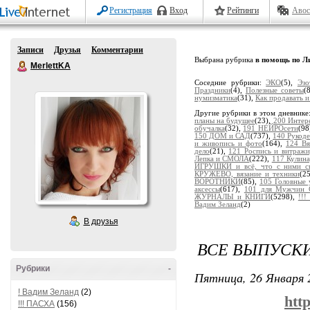
Регистрация
Вход
Рейтинги
Авос
Записи
Друзья
Комментарии
Выбрана рубрика
в помощь по Л
MerlettKA
Соседние рубрики:
ЭКО
(5),
Эзо
Праздники
(4),
Полезные советы
(
нумизматика
(31),
Как продавать и
Другие рубрики в этом дневнике
планы на будущее
(23),
200 Интер
обучалка
(32),
191 НЕЙРОсети
(98
150 ДОМ и САД
(737),
140 Рукоде
и живопись и фото
(164),
124 В
дело
(21),
121 Роспись и витраж
Лепка и СМОЛА
(222),
117 Кулина
ИГРУШКИ и всё, что с ними св
КРУЖЕВО, вязание и техники
(2
ВОРОТНИКИ
(85),
105 Головные
аксессы
(617),
101 для Мужчин 
ЖУРНАЛЫ и КНИГИ
(5298),
!!
Вадим Зеланд
(2)
В друзья
ВСЕ ВЫПУСКИ
Рубрики
-
Пятница, 26 Января 
! Вадим Зеланд
(2)
htt
!!! ПАСХА
(156)