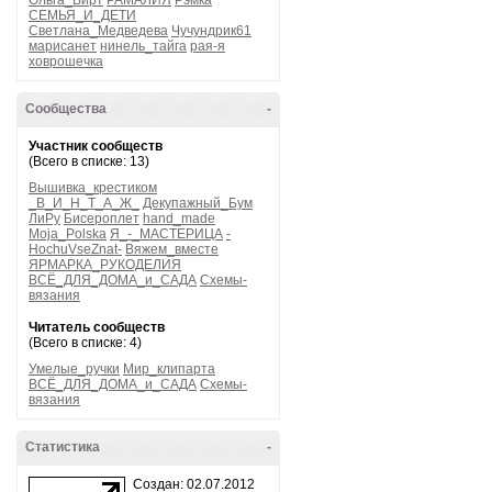
Ольга_Вирт
РАМАЛИЯ
Рэмка
СЕМЬЯ_И_ДЕТИ
Светлана_Медведева
Чучундрик61
марисанет
нинель_тайга
рая-я
ховрошечка
Сообщества
-
Участник сообществ
(Всего в списке: 13)
Вышивка_крестиком
_В_И_Н_Т_А_Ж_
Декупажный_Бум
ЛиРу
Бисероплет
hand_made
Moja_Polska
Я_-_МАСТЕРИЦА
-
HochuVseZnat-
Вяжем_вместе
ЯРМАРКА_РУКОДЕЛИЯ
ВСЁ_ДЛЯ_ДОМА_и_САДА
Схемы-
вязания
Читатель сообществ
(Всего в списке: 4)
Умелые_ручки
Мир_клипарта
ВСЁ_ДЛЯ_ДОМА_и_САДА
Схемы-
вязания
Статистика
-
Создан: 02.07.2012