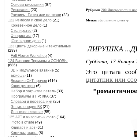
Основы рисования
(67)
Рисование
(23)
Рубрики:
200 Интересности и по
Роспись - Батик или по ткани
(23)
122 Ремёсла и своё дело
(21)
Метки:
оформление днева
Кожевенное дело
(1)
Столярство
(2)
Флористика
(17)
Ювелирное дело
(1)
ЛИРУШКА ...
123 Цветы декорные и текстильные
(299)
Felt Flower Workshop
(4)
Суббота, 17 Января 2
124 Вязание Термины и ОСНОВЫ
(686)
3D и модульное вязание
(5)
Это цитата со
Бриошь
(11)
цитатник или со
Вязание ОиТ прочее
(416)
Конструкторы
(6)
*романтичное
Набор и закрытие петель
(33)
Программы и ПРЯЖА
(37)
Словари и переводчики
(25)
Энциклопедия ВК
(21)
Японское вязание
(55)
125 АРТ и живопись и фото
(164)
Фото в стиле
(49)
Клипарт и арт
(61)
Комиксы, манга
(8)