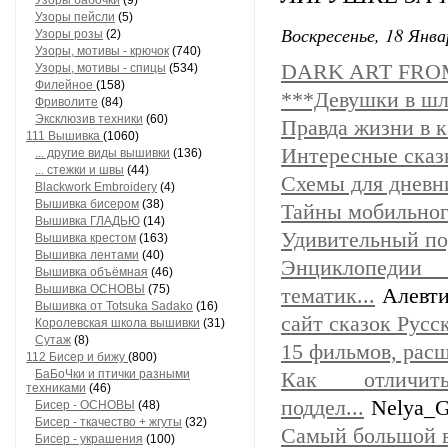
Узоры бабочки
(9)
Узоры пейсли
(5)
Воскресенье, 18 Янва
Узоры розы
(2)
Узоры, мотивы - крючок
(740)
DARK ART FRO
Узоры, мотивы - спицы
(534)
Филейное
(158)
***Девушки в шля
Фриволите
(84)
Эксклюзив техники
(60)
Правда жизни в 
111 Вышивка
(1060)
Интересные сказ
... другие виды вышивки
(136)
... стежки и швы
(44)
Схемы для днев
Blackwork Embroidery
(4)
Вышивка бисером
(38)
Тайны мобильного
Вышивка ГЛАДЬЮ
(14)
Удивительный по
Вышивка крестом
(163)
Вышивка лентами
(40)
Энциклопед
Вышивка объёмная
(46)
Вышивка ОСНОВЫ
(75)
тематик...
Алевт
Вышивка от Totsuka Sadako
(16)
сайт сказок Русс
Королевская школа вышивки
(31)
Сутаж
(8)
15 фильмов, рас
112 Бисер и бижу
(800)
БаБоЧки и птички разными
Как отличит
техниками
(46)
поддел...
Nelya_G
Бисер - ОСНОВЫ
(48)
Бисер - ткачество + жгуты
(32)
Самый большой в
Бисер - украшения
(100)