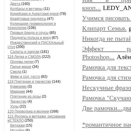
Диета
(160)
кноп...
LEDY_A
Колбасы и ветчины
(11)
Корейская и Азиатская кухня
(78)
Учимся рисовать 
Крафтовые продукты
(47)
Кулинария терминология и
Клипарт Семья.
технологии
(106)
Первые блюда и соусы
(85)
Никогда не пыта
Продукты польза и вред
(67)
Рождественский и ПАСХАльный
стол
(200)
Эффект раз
Салаты и закуски
(181)
Photoshop...
Алён
118 Лепка и СМОЛА
(222)
Основы лепки
(7)
Рамочка для тек
Папье-маше
(34)
Смола
(1)
Рамочка для стих
Фимо и сол. тесто
(82)
119 Плетение и ткачество
(144)
Нескучные фразо
Кумихимо
(3)
Макраме
(44)
Плетение из лозы
(2)
Рамочка "Скучаю
Ткачество
(4)
Узлы
(22)
Две рамочки...дв
120 Проволока и молнии
(168)
121 Роспись и витражи, рисование
иСТЕКЛО
(250)
*романтичное на
Витражи
(15)
Мозайка
(6)