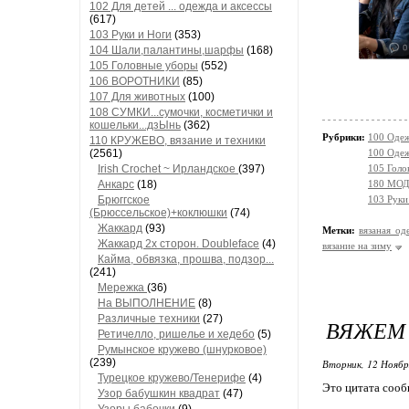
102 Для детей ... одежда и аксессы
(617)
103 Руки и Ноги
(353)
104 Шали,палантины,шарфы
(168)
105 Головные уборы
(552)
106 ВОРОТНИКИ
(85)
107 Для животных
(100)
108 СУМКИ...сумочки, косметички и
кошельки...дзЫнь
(362)
Рубрики:
100 Оде
110 КРУЖЕВО, вязание и техники
(2561)
100 Одеж
Irish Crochet ~ Ирландское
(397)
105 Голо
Анкарс
(18)
180 МОД
Брюггское
103 Руки
(Брюссельское)+коклюшки
(74)
Жаккард
(93)
Метки:
вязаная од
Жаккард 2х сторон. Doubleface
(4)
вязание на зиму
Кайма, обвязка, прошва, подзор...
(241)
Мережка
(36)
На ВЫПОЛНЕНИЕ
(8)
Различные техники
(27)
ВЯЖЕМ
Ретичелло, ришелье и хедебо
(5)
Румынское кружево (шнурковое)
(239)
Вторник, 12 Ноябр
Турецкое кружево/Тенерифе
(4)
Это цитата соо
Узор бабушкин квадрат
(47)