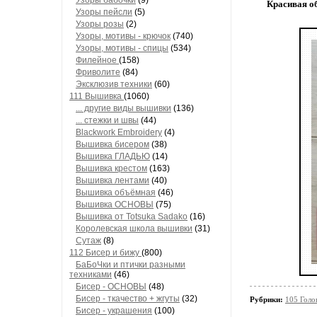
Узоры бабочки
(9)
Красивая о
Узоры пейсли
(5)
Узоры розы
(2)
Узоры, мотивы - крючок
(740)
Узоры, мотивы - спицы
(534)
Филейное
(158)
Фриволите
(84)
Эксклюзив техники
(60)
111 Вышивка
(1060)
... другие виды вышивки
(136)
... стежки и швы
(44)
Blackwork Embroidery
(4)
Вышивка бисером
(38)
Вышивка ГЛАДЬЮ
(14)
Вышивка крестом
(163)
Вышивка лентами
(40)
Вышивка объёмная
(46)
Вышивка ОСНОВЫ
(75)
Вышивка от Totsuka Sadako
(16)
Королевская школа вышивки
(31)
Сутаж
(8)
112 Бисер и бижу
(800)
БаБоЧки и птички разными
техниками
(46)
Бисер - ОСНОВЫ
(48)
Бисер - ткачество + жгуты
(32)
Рубрики:
105 Голо
Бисер - украшения
(100)