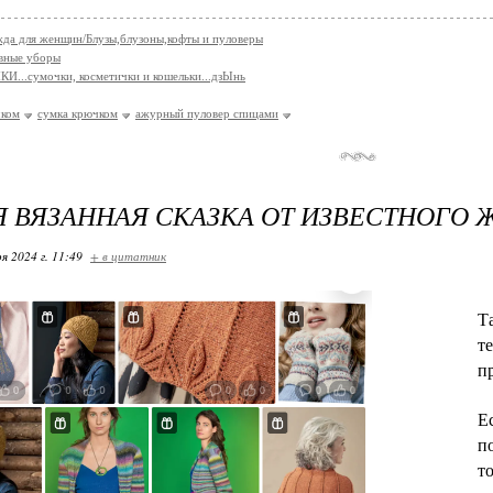
да для женщин/Блузы,блузоны,кофты и пуловеры
вные уборы
И...сумочки, косметички и кошельки...дзЫнь
чком
сумка крючком
ажурный пуловер спицами
 ВЯЗАННАЯ СКАЗКА ОТ ИЗВЕСТНОГО 
я 2024 г. 11:49
+ в цитатник
Т
т
п
Е
п
т