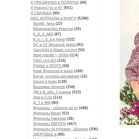
!!! ПРАЗДНИКИ и ПОДАРКИ
(66)
!!! РождестVо и НГ
(651)
!!! СВАДЬБА
(80)
0001 ЖУРНАЛЫ и КНИГИ
(5298)
8аляB, /\ена
(22)
8Крючком,8яз.Креатив
(35)
8_8_Х_88Д
(87)
8_u_г_d_a и Анна
(102)
DC и CF Вязаный декор
(92)
Ganchillo и Magic crochet
(50)
Moje robotki + 1000п
(114)
OND LKS KD
(316)
Phildar и 0R0PS
(58)
Азия Журналы и книги
(189)
Батик, роспись,рисование
(16)
Бисер и бижу
(139)
Вышивка сборное
(258)
ДМ и $_абр_Сусанна
(315)
Дом и САД
(214)
Д_Т и ЖМ
(90)
Журналы - сборное ин яз
(488)
Журналы Italian
(52)
Журналы Америка
(36)
Журналы ЕВРОПА
(467)
Журналы на русском - сборное
(206)
ЗДОРОВЬЕ ж
(86)