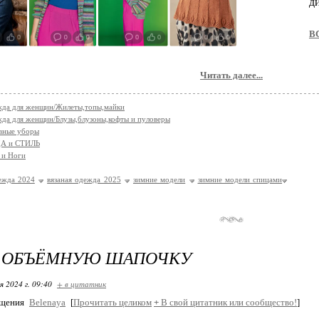
д
ВС
Читать далее...
жда для женщин/Жилеты,топы,майки
да для женщин/Блузы,блузоны,кофты и пуловеры
вные уборы
А и СТИЛЬ
 и Ноги
ежда 2024
вязаная одежда 2025
зимние модели
зимние модели спицами
 ОБЪЁМНУЮ ШАПОЧКУ
я 2024 г. 09:40
+ в цитатник
бщения
Belenaya
[
Прочитать целиком
+
В свой цитатник или сообщество!
]