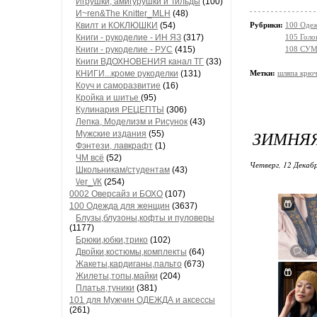
Игрушки, амигурушки и Тильды
(100)
И~ren&The Knitter_MLH
(48)
Квилт и КОКЛЮШКИ
(54)
Рубрики:
100 Одеж
Книги - рукоделие - ИН ЯЗ
(317)
105 Голо
Книги - рукоделие - РУС
(415)
108 СУМК
Книги ВДОХНОВЕНИЯ канал ТГ
(33)
КНИГИ...кроме рукоделки
(131)
Метки:
шляпа крю
Коуч и саморазвитие
(16)
Кройка и шитье
(95)
Кулинария РЕЦЕПТЫ
(306)
Лепка, Моделизм и Рисунок
(43)
ЗИМНЯЯ
Мужские издания
(55)
Фэнтези, лавкрафт
(1)
ЧМ всё
(52)
Четверг, 12 Декабр
Школьникам/студентам
(43)
\/еr_\/К
(254)
0002 Оверсайз и БОХО
(107)
100 Одежда для женщин
(3637)
Блузы,блузоны,кофты и пуловеры
(1177)
Брюки,юбки,трико
(102)
Двойки,костюмы,комплекты
(64)
Жакеты,кардиганы,пальто
(673)
Жилеты,топы,майки
(204)
Платья,туники
(381)
101 для Мужчин ОДЕЖДА и аксессы
(261)