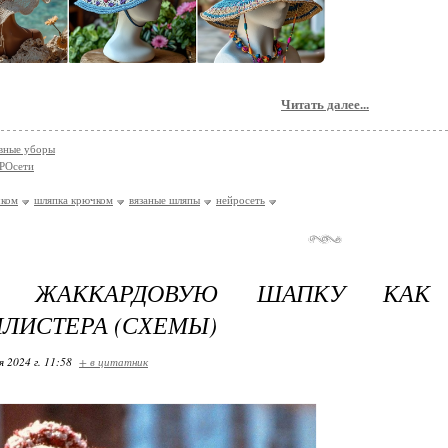
Читать далее...
вные уборы
РОсети
чком
шляпка крючком
вязаные шляпы
нейросеть
М ЖАККАРДОВУЮ ШАПКУ КАК
ЛИСТЕРА (СХЕМЫ)
я 2024 г. 11:58
+ в цитатник