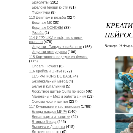
Браслеты
(281)
Брелоки броши кисти
(81)
Фурнитура
(9)
113 Декупаж и резьба
(327)
КРЕАТ
Декупаж МК
(30)
Декупаж ОСНОВЫ
(33)
НЕЙРОС
Резьба
(1)
114 ИГРУШКИ и всё, что с ними
связано
(478)
Четверг, 01 Феврал
Игрушки - Тильды + набивные
(155)
Игрушки амигурушки
(106)
115 Картонаж и подедки из бумаги
(175)
Origami Flowers
(6)
116 Кройка и шитьё
(372)
LES PATRONS DE BASE
(4)
Безлекальный метод
(4)
Белье и купальники
(5)
Лоскутное шитье Quilts пэчворк
(46)
Манекены + Мех и работа с ним
(13)
Основы кроя и шитья
(237)
117 Кулинария и гастрономия
(1799)
Блюда нардов МИРА
(140)
Виная карта и напитки
(45)
Вторые блюда
(245)
Выпечка и Десерты
(415)
Детские рецепты
(9)