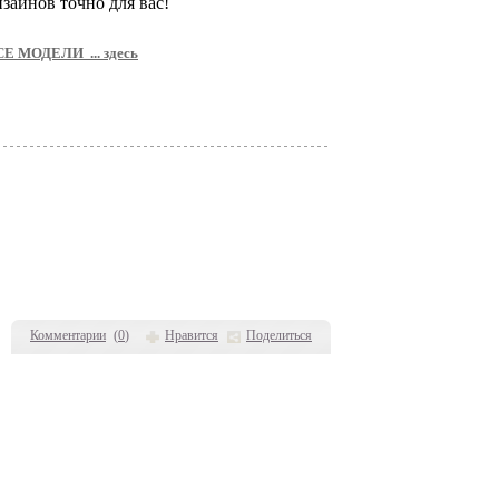
изайнов точно для вас!
Е МОДЕЛИ ... здесь
Комментарии
(
0
)
Нравится
Поделиться