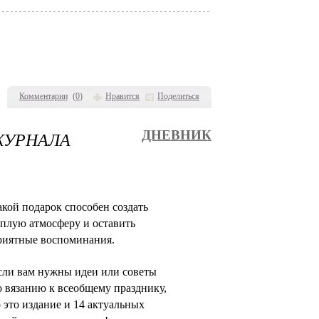
Комментарии
(
0
)
Нравится
Поделиться
ЖУРНАЛА
ДНЕВНИК
акой подарок способен создать
еплую атмосферу и оставить
риятные воспоминания.
сли вам нужны идеи или советы
о вязанию к всеобщему празднику,
о это издание и 14 актуальных