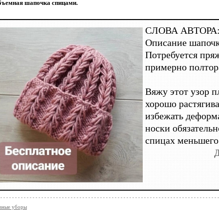
бъемная шапочка спицами.
СЛОВА АВТОРА
Описание шапочк
Потребуется пряж
примерно полтор
Вяжу этот узор пл
хорошо растягива
избежать деформ
носки обязательн
спицах меньшего
вные уборы