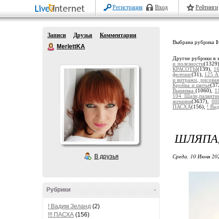
Регистрация
Вход
Рейтинги
Записи
Друзья
Комментарии
Выбрана рубрика
1
MerlettKA
Другие рубрики в 
и полезности
(1329
КРАСОТЫ
(139),
1
фелтинг
(31),
125 А
и витражи, рисов
Кройка и шитьё
(37
Вышивка
(1060),
1
104 Шали,паланти
женщин
(3637),
00
ПАСХА
(156),
! Ва
ШЛЯПА,
Среда, 10 Июня 20
В друзья
Рубрики
-
! Вадим Зеланд
(2)
!!! ПАСХА
(156)