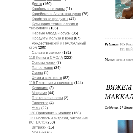
Диета
(160)
Колбасы и ветчины
(11)
Корейская и Азиатская кухня
(78)
Крафтовые продукты
(47)
Кулинария терминология и
технологии
(106)
Первые блюда и соусы
(85)
Продукты польза и вред
(67)
Рождественский и ПАСХАльный
Рубрики:
105 Голо
стол
(200)
191 НЕЙ
Салаты и закуски
(181)
118 Лепка и СМОЛА
(222)
Метки:
шляпа крю
Основы лепки
(7)
Папье-маше
(34)
Смола
(1)
Фимо и сол. тесто
(82)
119 Плетение и ткачество
(144)
ВЯЖЕ
Кумихимо
(3)
Макраме
(44)
МАККАЛ
Плетение из лозы
(2)
Ткачество
(4)
Суббота, 27 Январ
Узлы
(22)
120 Проволока и молнии
(168)
121 Роспись и витражи, рисование
иСТЕКЛО
(250)
Витражи
(15)
Мозайка
(6)