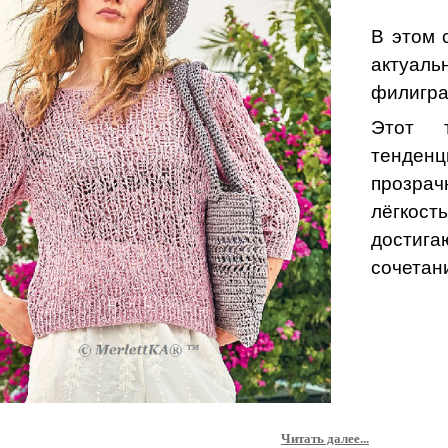
В этом 
актуаль
филигра
Этот 
тенд
прозра
лёгко
достиг
сочетан
Читать далее...