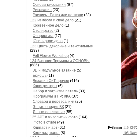
Основы рисования
(67)
Рисование
(23)
Роспись - Батик или по ткани
(23)
122 Ремёсла и своё дело
(21)
Кожевенное дело
(1)
Столярство
(2)
Флористика
(17)
Ювелирное дело
(1)
123 Цветы декорные и текстильные
(299)
Felt Flower Workshop
(4)
124 Вязание Термины и ОСНОВЫ
(686)
3D и модульное вязание
(5)
Бриошь
(11)
Вязание ОиТ прочее
(416)
Конструкторы
(6)
Набор и закрытие петель
(33)
Программы и ПРЯЖА
(37)
Словари и переводчики
(25)
Энциклопедия ВК
(21)
Японское вязание
(55)
125 АРТ и живопись и фото
(164)
Фото в стиле
(49)
Клипарт и арт
(61)
Рубрики:
110 КРУЖ
Комиксы, манга
(8)
105 Голо