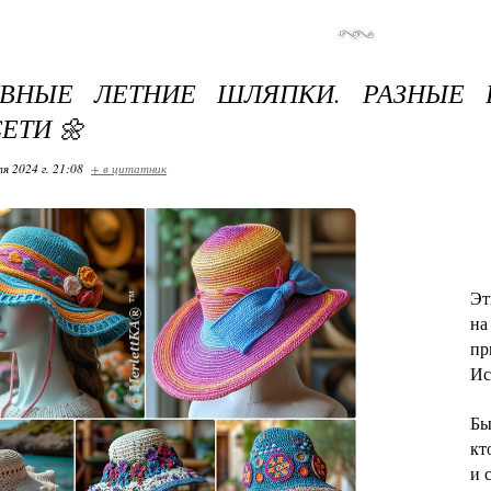
ИВНЫЕ ЛЕТНИЕ ШЛЯПКИ. РАЗНЫЕ 
ЕТИ 🌼
я 2024 г. 21:08
+ в цитатник
Эт
на
пр
Ис
Бы
кт
и 