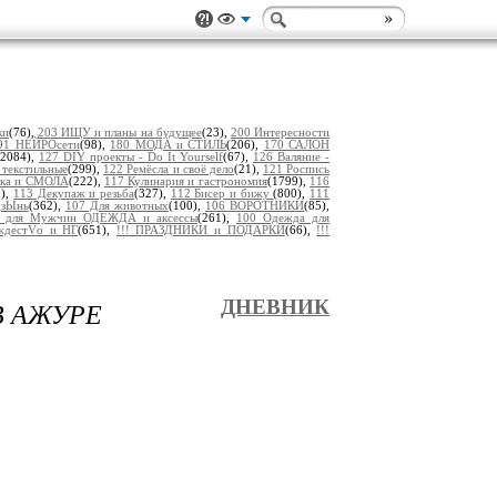
ки
(76),
203 ИЩУ и планы на будущее
(23),
200 Интересности
91 НЕЙРОсети
(98),
180 МОДА и СТИЛЬ
(206),
170 САЛОН
(2084),
127 DIY проекты - Do It Yourself
(67),
126 Валяние -
 текстильные
(299),
122 Ремёсла и своё дело
(21),
121 Роспись
пка и СМОЛА
(222),
117 Кулинария и гастрономия
(1799),
116
8),
113 Декупаж и резьба
(327),
112 Бисер и бижу
(800),
111
дзЫнь
(362),
107 Для животных
(100),
106 ВОРОТНИКИ
(85),
 для Мужчин ОДЕЖДА и аксессы
(261),
100 Одежда для
ождестVо и НГ
(651),
!!! ПРАЗДНИКИ и ПОДАРКИ
(66),
!!!
В АЖУРЕ
ДНЕВНИК