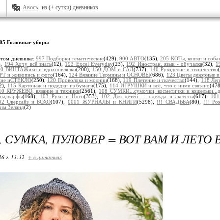
Авось
из (+ сутки) дневников
05 Головные уборы
.
этом дневнике:
997 Подборки тематические
(429),
900 АВТО
(135),
205 КОТы, кошки и соба
),
194 Хочу всё знать
(12),
193 Excel Everyday
(23),
192 Иностран. язык - обучалка
(32),
1
60 ВИНТАЖики и вдохновлялки
(200),
150 ДОМ и САД
(737),
140 Рукоделие и творчество
РТ и живопись и фото
(164),
124 Вязание Термины и ОСНОВЫ
(686),
123 Цветы декорные и
ание иСТЕКЛО
(250),
120 Проволока и молнии
(168),
119 Плетение и ткачество
(144),
118 Ле
2),
115 Картонаж и подедки из бумаги
(175),
114 ИГРУШКИ и всё, что с ними связано
(47
10 КРУЖЕВО, вязание и техники
(2561),
108 СУМКИ...сумочки, косметички и кошельки...
ны,шарфы
(168),
103 Руки и Ноги
(353),
102 Для детей ... одежда и аксессы
(617),
101
02 Оверсайз и БОХО
(107),
0001 ЖУРНАЛЫ и КНИГИ
(5298),
!!! СВАДЬБА
(80),
!!! Р
дим Зеланд
(2)
 СУМКА, ПУЛОВЕР = ВОТ ВАМ И ЛЕТО 
26 г. 13:32
+ в цитатник