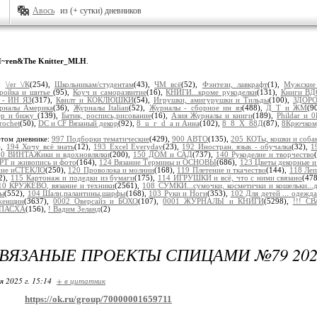
Авось
из (+ сутки) дневников
~ren&The Knitter_MLH
.
и:
\/еr_\/К
(254),
Школьникам/студентам
(43),
ЧМ всё
(52),
Фэнтези, лавкрафт
(1),
Мужские
ройка и шитье
(95),
Коуч и саморазвитие
(16),
КНИГИ...кроме рукоделки
(131),
Книги ВД
е - ИН ЯЗ
(317),
Квилт и КОКЛЮШКИ
(54),
Игрушки, амигурушки и Тильды
(100),
ЗДОР
рналы Америка
(36),
Журналы Italian
(52),
Журналы - сборное ин яз
(488),
Д_Т и ЖМ
(9
ер и бижу
(139),
Батик, роспись,рисование
(16),
Азия Журналы и книги
(189),
Phildar и 
rochet
(50),
DC и CF Вязаный декор
(92),
8_u_г_d_a и Анна
(102),
8_8_Х_88Д
(87),
8Крючком,
этом дневнике:
997 Подборки тематические
(429),
900 АВТО
(135),
205 КОТы, кошки и соба
),
194 Хочу всё знать
(12),
193 Excel Everyday
(23),
192 Иностран. язык - обучалка
(32),
1
60 ВИНТАЖики и вдохновлялки
(200),
150 ДОМ и САД
(737),
140 Рукоделие и творчество
РТ и живопись и фото
(164),
124 Вязание Термины и ОСНОВЫ
(686),
123 Цветы декорные и
ание иСТЕКЛО
(250),
120 Проволока и молнии
(168),
119 Плетение и ткачество
(144),
118 Ле
2),
115 Картонаж и подедки из бумаги
(175),
114 ИГРУШКИ и всё, что с ними связано
(47
10 КРУЖЕВО, вязание и техники
(2561),
108 СУМКИ...сумочки, косметички и кошельки...
ры
(552),
104 Шали,палантины,шарфы
(168),
103 Руки и Ноги
(353),
102 Для детей ... одежда
женщин
(3637),
0002 Оверсайз и БОХО
(107),
0001 ЖУРНАЛЫ и КНИГИ
(5298),
!!! С
! ПАСХА
(156),
! Вадим Зеланд
(2)
 ВЯЗАНЫЕ ПРОЕКТЫ СПИЦАМИ №79 20
я 2025 г. 15:14
+ в цитатник
https://ok.ru/group/70000001659711