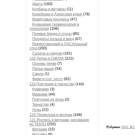
Диета
(160)
Колбасы и ветчины
(11)
Корейская и Азиатская кухня
(78)
Крафтовые продукты
(47)
Кулинария терминология и
технологии
(106)
Первые блюда и соусы
(85)
Продукты польза и вред
(67)
Рождественский и ПАСХАльный
стол
(200)
Салаты и закуски
(181)
118 Лепка и СМОЛА
(222)
Основы лепки
(7)
Папье-маше
(34)
Смола
(1)
Фимо и сол. тесто
(82)
119 Плетение и ткачество
(144)
Кумихимо
(3)
Макраме
(44)
Плетение из лозы
(2)
Ткачество
(4)
Узлы
(22)
120 Проволока и молнии
(168)
121 Роспись и витражи, рисование
иСТЕКЛО
(250)
Рубрики:
0001 ЖУ
Витражи
(15)
Мозайка
(6)