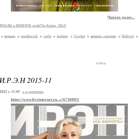
Читать далее...
РНАЛЫ и КНИГИ/И~ren&The Knitter_MLH
вязание
needlework
crafts
knitting
Crochet
вязание спицами
Pullover
И.Р.Э.Н 2015-11
2022 г. 11:05
+ в цитатник
https://www.liveinternet.ru...c/6736095/