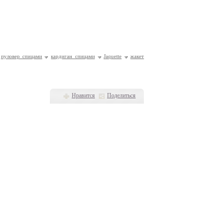
пуловер спицами
кардиган спицами
Jaquette
жакет
Нравится
Поделиться