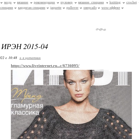
мода
вязание
рекомендации
пуловер
вязание спицами
knitting
crochet
 спицами
кардиган спицами
jaquette
pullover
оверсайз
wow-эффект
 ИРЭН 2015-04
22 г. 10:48
+ в цитатник
https://www.liveinternet.ru...c/6736095/