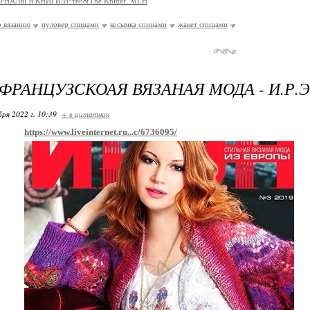
РНАЛЫ и КНИГИ/И~ren&The Knitter_MLH
 вязанию
пуловер спицами
косынка спицами
жакет спицами
ФРАНЦУЗСКОАЯ ВЯЗАНАЯ МОДА - И.Р.Э.Н 
бря 2022 г. 10:39
+ в цитатник
https://www.liveinternet.ru...c/6736095/