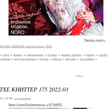
Читать далее...
РНАЛЫ и КНИГИ/И~ren&The Knitter_MLH
мода
вязание
рекомендации
пуловер
вязание спицами
knitting
crochet
 спицами
кардиган спицами
jaquette
pullover
оверсайз
wow-эффект
ТХЕ КНИТТЕР 175 2022-03
22 г. 11:30
+ в цитатник
https://www.liveinternet.ru...c/6736095/