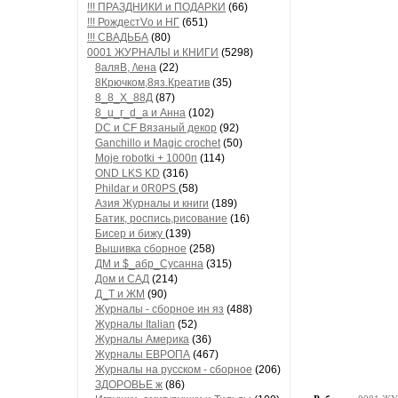
!!! ПРАЗДНИКИ и ПОДАРКИ
(66)
!!! РождестVо и НГ
(651)
!!! СВАДЬБА
(80)
0001 ЖУРНАЛЫ и КНИГИ
(5298)
8аляB, /\ена
(22)
8Крючком,8яз.Креатив
(35)
8_8_Х_88Д
(87)
8_u_г_d_a и Анна
(102)
DC и CF Вязаный декор
(92)
Ganchillo и Magic crochet
(50)
Moje robotki + 1000п
(114)
OND LKS KD
(316)
Phildar и 0R0PS
(58)
Азия Журналы и книги
(189)
Батик, роспись,рисование
(16)
Бисер и бижу
(139)
Вышивка сборное
(258)
ДМ и $_абр_Сусанна
(315)
Дом и САД
(214)
Д_Т и ЖМ
(90)
Журналы - сборное ин яз
(488)
Журналы Italian
(52)
Журналы Америка
(36)
Журналы ЕВРОПА
(467)
Журналы на русском - сборное
(206)
ЗДОРОВЬЕ ж
(86)