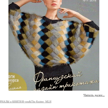
Читать далее...
РНАЛЫ и КНИГИ/И~ren&The Knitter_MLH