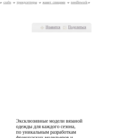
crafts
трендсеттеры
жакет спицами
needlework
Нравится
Поделиться
Эксклюзивные модели вязаной
одежды для каждого сезона,
по уникальным разработкам
французских модельеров и