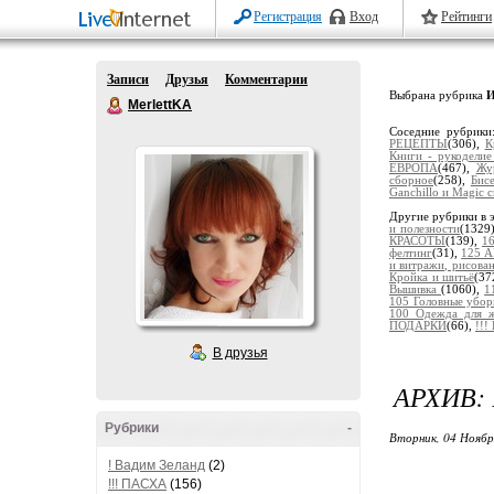
Регистрация
Вход
Рейтинги
Записи
Друзья
Комментарии
Выбрана рубрика
И
MerlettKA
Соседние рубрик
РЕЦЕПТЫ
(306),
К
Книги - рукодели
ЕВРОПА
(467),
Жу
сборное
(258),
Бис
Ganchillo и Magic c
Другие рубрики в 
и полезности
(1329
КРАСОТЫ
(139),
1
фелтинг
(31),
125 А
и витражи, рисов
Кройка и шитьё
(37
Вышивка
(1060),
1
105 Головные убо
100 Одежда для 
ПОДАРКИ
(66),
!!
В друзья
АРХИВ:
Рубрики
-
Вторник, 04 Ноябр
! Вадим Зеланд
(2)
!!! ПАСХА
(156)