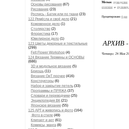
Метки:
рукоделие
Основы рисования
(67)
oversize
пуловер
Рисование
(23)
Роспись - Батик или по ткани
(23)
Процитировано
4 раз
122 Ремёсла и своё дело
(21)
Кожевенное дело
(1)
Столярство
(2)
Флористика
(17)
Ювелирное дело
(1)
АРХИВ -
123 Цветы декорные и текстильные
(299)
Felt Flower Workshop
(4)
Четверг, 26 Мая 20
124 Вязание Термины и ОСНОВЫ
(686)
3D и модульное вязание
(5)
Бриошь
(11)
Вязание ОиТ прочее
(416)
Конструкторы
(6)
Набор и закрытие петель
(33)
Программы и ПРЯЖА
(37)
Словари и переводчики
(25)
Энциклопедия ВК
(21)
Японское вязание
(55)
125 АРТ и живопись и фото
(164)
Фото в стиле
(49)
Клипарт и арт
(61)
Комиксы, манга
(8)