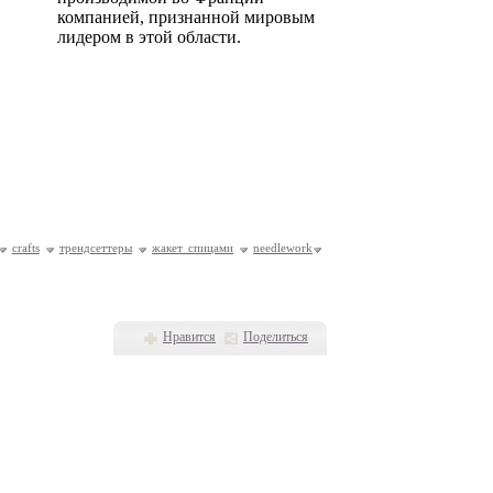
компанией, признанной мировым
лидером в этой области.
crafts
трендсеттеры
жакет спицами
needlework
Нравится
Поделиться