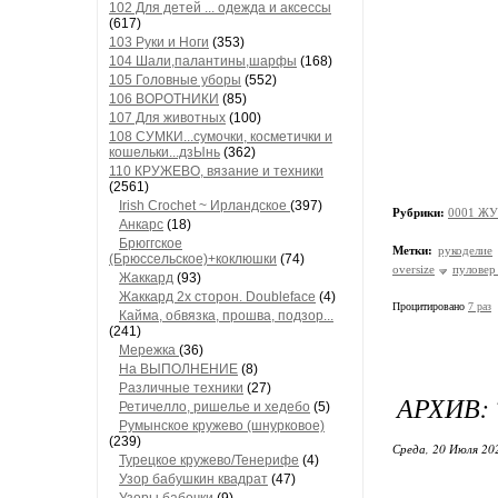
102 Для детей ... одежда и аксессы
(617)
103 Руки и Ноги
(353)
104 Шали,палантины,шарфы
(168)
105 Головные уборы
(552)
106 ВОРОТНИКИ
(85)
107 Для животных
(100)
108 СУМКИ...сумочки, косметички и
кошельки...дзЫнь
(362)
110 КРУЖЕВО, вязание и техники
(2561)
Irish Crochet ~ Ирландское
(397)
Рубрики:
0001 ЖУ
Анкарс
(18)
Брюггское
Метки:
рукоделие
(Брюссельское)+коклюшки
(74)
oversize
пуловер
Жаккард
(93)
Жаккард 2х сторон. Doubleface
(4)
Процитировано
7 раз
Кайма, обвязка, прошва, подзор...
(241)
Мережка
(36)
На ВЫПОЛНЕНИЕ
(8)
Различные техники
(27)
АРХИВ: 
Ретичелло, ришелье и хедебо
(5)
Румынское кружево (шнурковое)
(239)
Среда, 20 Июля 20
Турецкое кружево/Тенерифе
(4)
Узор бабушкин квадрат
(47)