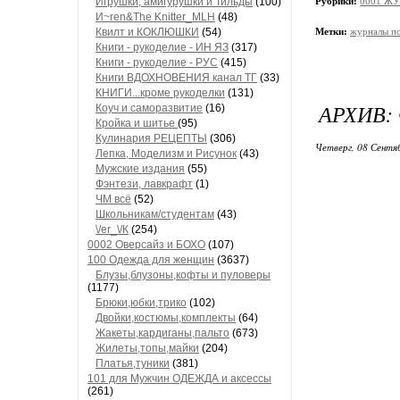
Игрушки, амигурушки и Тильды
(100)
Рубрики:
0001 ЖУ
И~ren&The Knitter_MLH
(48)
Квилт и КОКЛЮШКИ
(54)
Метки:
журналы по
Книги - рукоделие - ИН ЯЗ
(317)
Книги - рукоделие - РУС
(415)
Книги ВДОХНОВЕНИЯ канал ТГ
(33)
КНИГИ...кроме рукоделки
(131)
АРХИВ: 
Коуч и саморазвитие
(16)
Кройка и шитье
(95)
Кулинария РЕЦЕПТЫ
(306)
Четверг, 08 Сентя
Лепка, Моделизм и Рисунок
(43)
Мужские издания
(55)
Фэнтези, лавкрафт
(1)
ЧМ всё
(52)
Школьникам/студентам
(43)
\/еr_\/К
(254)
0002 Оверсайз и БОХО
(107)
100 Одежда для женщин
(3637)
Блузы,блузоны,кофты и пуловеры
(1177)
Брюки,юбки,трико
(102)
Двойки,костюмы,комплекты
(64)
Жакеты,кардиганы,пальто
(673)
Жилеты,топы,майки
(204)
Платья,туники
(381)
101 для Мужчин ОДЕЖДА и аксессы
(261)