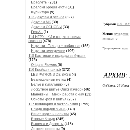
Браслеты
(281)
Брелоки броши кисти
(81)
Фурнитура
(9)
113 Декупаж и резьба
(327)
Декупаж МК
(30)
Рубрики:
0001 ЖУ
Декупаж ОСНОВЫ
(33)
Резьба
(1)
Метки:
рукоделие
114 ИГРУШКИ и всё, что с ними
спицами
связано
(478)
Игрушки - Тильды + набивные
(155)
Процитировано
4 раз
Игрушки амигурушки
(106)
115 Картонаж и подедки из бумаги
(175)
Origami Flowers
(6)
116 Кройка и шитьё
(372)
АРХИВ: 
LES PATRONS DE BASE
(4)
Безлекальный метод
(4)
Белье и купальники
(5)
Суббота, 25 Июня 
Лоскутное шитье Quilts пэчворк
(46)
Манекены + Мех и работа с ним
(13)
Основы кроя и шитья
(237)
117 Кулинария и гастрономия
(1799)
Блюда нардов МИРА
(140)
Виная карта и напитки
(45)
Вторые блюда
(245)
Выпечка и Десерты
(415)
Детские рецепты
(9)