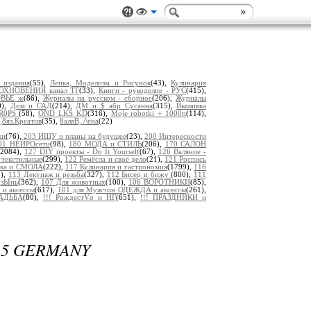
 издания
(55),
Лепка, Моделизм и Рисунок
(43),
Кулинария
ОХНОВЕНИЯ канал ТГ
(33),
Книги - рукоделие - РУС
(415),
ОВЬЕ ж
(86),
Журналы на русском - сборное
(206),
Журналы
0),
Дом и САД
(214),
ДМ и $_абр_Сусанна
(315),
Вышивка
0R0PS
(58),
OND LKS KD
(316),
Moje robotki + 1000п
(114),
8яз.Креатив
(35),
8аляB, /\ена
(22)
ки
(76),
203 ИЩУ и планы на будущее
(23),
200 Интересности
91 НЕЙРОсети
(98),
180 МОДА и СТИЛЬ
(206),
170 САЛОН
(2084),
127 DIY проекты - Do It Yourself
(67),
126 Валяние -
 текстильные
(299),
122 Ремёсла и своё дело
(21),
121 Роспись
пка и СМОЛА
(222),
117 Кулинария и гастрономия
(1799),
116
8),
113 Декупаж и резьба
(327),
112 Бисер и бижу
(800),
111
дзЫнь
(362),
107 Для животных
(100),
106 ВОРОТНИКИ
(85),
 и аксессы
(617),
101 для Мужчин ОДЕЖДА и аксессы
(261),
ВАДЬБА
(80),
!!! РождестVо и НГ
(651),
!!! ПРАЗДНИКИ и
25 GERMANY