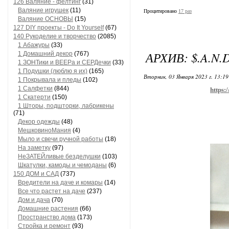
126 Валяние - фелтинг
(31)
Валяние игрушек
(11)
Процитировано
17 раз
Валяние ОСНОВЫ
(15)
127 DIY проекты - Do It Yourself
(67)
140 Рукоделие и творчество
(2085)
1 Абажуры
(33)
АРХИВ: $.A.N.D
1 Домашний декор
(767)
1 ЗОНТики и ВЕЕРа и СЕРДечки
(33)
1 Подушки (люблю я их)
(165)
Вторник, 03 Января 2023 г. 13:1
1 Покрывала и пледы
(102)
1 Салфетки
(844)
https:
1 Скатерти
(150)
1 Шторы, подшторки, лабрикены
(71)
Декор одежды
(48)
МешковиноМания
(4)
Мыло и свечи ручной работы
(18)
На заметку
(97)
НеЗАТЕЙливые безделушки
(103)
Шкатулки, камоды и чемоданы
(6)
150 ДОМ и САД
(737)
Вредители на даче и комары
(14)
Все что растет на даче
(237)
Дом и дача
(70)
Домашние растения
(66)
Пространство дома
(173)
Стройка и ремонт
(93)