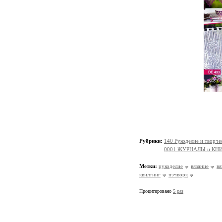
Рубрики:
140 Рукоделие и творч
0001 ЖУРНАЛЫ и КНИ
Метки:
рукоделие
вязание
вя
квилтинг
пэчворк
Процитировано
5 раз