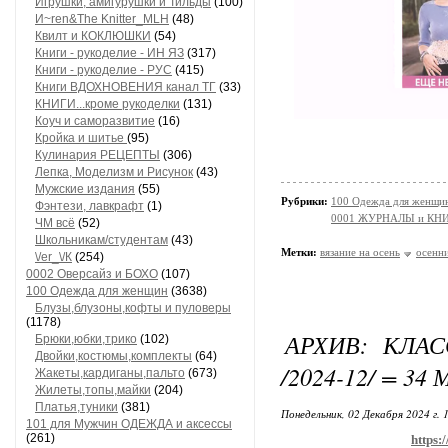
Игрушки, амигурушки и Тильды
(100)
И~ren&The Knitter_MLH
(48)
Квилт и КОКЛЮШКИ
(54)
Книги - рукоделие - ИН ЯЗ
(317)
Книги - рукоделие - РУС
(415)
Книги ВДОХНОВЕНИЯ канал ТГ
(33)
КНИГИ...кроме рукоделки
(131)
Коуч и саморазвитие
(16)
Кройка и шитье
(95)
Кулинария РЕЦЕПТЫ
(306)
Лепка, Моделизм и Рисунок
(43)
Мужские издания
(55)
Рубрики:
100 Одежда для женщин
Фэнтези, лавкрафт
(1)
0001 ЖУРНАЛЫ и КНИ
ЧМ всё
(52)
Школьникам/студентам
(43)
Метки:
вязание на осень
осенн
\/еr_\/К
(254)
0002 Оверсайз и БОХО
(107)
100 Одежда для женщин
(3638)
Блузы,блузоны,кофты и пуловеры
(1178)
АРХИВ: КЛА
Брюки,юбки,трико
(102)
Двойки,костюмы,комплекты
(64)
/2024-12/ = 3
Жакеты,кардиганы,пальто
(673)
Жилеты,топы,майки
(204)
Платья,туники
(381)
Понедельник, 02 Декабря 2024 г. 
101 для Мужчин ОДЕЖДА и аксессы
(261)
https: