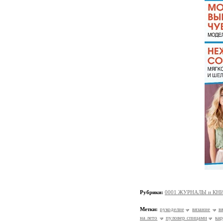
Рубрики:
0001 ЖУРНАЛЫ и КНИ
Метки:
рукоделие
вязание
в
на лето
пуловер спицами
ка