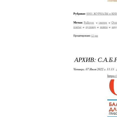
Рубрики:
0001 ЖУРНАЛЫ и КНИ
Метки:
Pullover
свитер
Over
платье
пуловер
шляпа
кар
Процитировано
12 раз
АРХИВ: С.А.Б.Р
Четверг, 07 Июля 2022 г. 11:13
https: