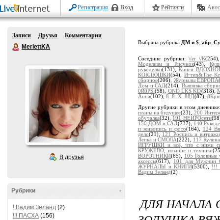
Регистрация
Вход
Рейтинги
Авос
Записи
Друзья
Комментарии
Выбрана рубрика
ДМ и $_абр_Су
MerlettKA
Соседние рубрики:
\/еr_\/К
(254
Моделизм и Рисунок
(43),
Кул
рукоделки
(131),
Книги ВДОХНОВ
КОКЛЮШКИ
(54),
И~ren&The Kn
сборное
(206),
Журналы ЕВРОПА
Дом и САД
(214),
Вышивка сборн
0R0PS
(58),
OND LKS KD
(318),
M
Анна
(102),
8_8_Х_88Д
(87),
8Крю
Другие рубрики в этом дневнике
планы на будущее
(23),
200 Интер
обучалка
(32),
191 НЕЙРОсети
(98
150 ДОМ и САД
(737),
140 Рукоде
и живопись и фото
(164),
124 В
дело
(21),
121 Роспись и витраж
Лепка и СМОЛА
(222),
117 Кулина
ИГРУШКИ и всё, что с ними св
КРУЖЕВО, вязание и техники
(2
ВОРОТНИКИ
(85),
105 Головные
В друзья
аксессы
(617),
101 для Мужчин 
ЖУРНАЛЫ и КНИГИ
(5300),
!!
Вадим Зеланд
(2)
Рубрики
-
ДЛЯ НАЧАЛА 
! Вадим Зеланд
(2)
ЗОЛУШКА ВЯЖЕ
!!! ПАСХА
(156)