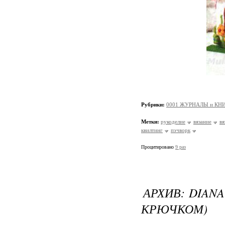
Рубрики:
0001 ЖУРНАЛЫ и КНИ
Метки:
рукоделие
вязание
вя
квилтинг
пэчворк
Процитировано
9 раз
АРХИВ: DIANA
КРЮЧКОМ)