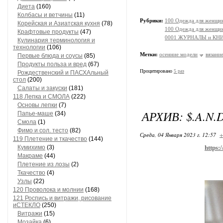
Диета
(160)
Колбасы и ветчины
(11)
Рубрики:
100 Одежда для женщин
Корейская и Азиатская кухня
(78)
100 Одежда для женщин
Крафтовые продукты
(47)
0001 ЖУРНАЛЫ и КНИ
Кулинария терминология и
технологии
(106)
Метки:
осенние модели
вязание
Первые блюда и соусы
(85)
Продукты польза и вред
(67)
Процитировано
5 раз
Рождественский и ПАСХАльный
стол
(200)
Салаты и закуски
(181)
118 Лепка и СМОЛА
(222)
Основы лепки
(7)
АРХИВ: $.A.N.D
Папье-маше
(34)
Смола
(1)
Фимо и сол. тесто
(82)
Среда, 04 Января 2023 г. 12:57
+
119 Плетение и ткачество
(144)
Кумихимо
(3)
https:
Макраме
(44)
Плетение из лозы
(2)
Ткачество
(4)
Узлы
(22)
120 Проволока и молнии
(168)
121 Роспись и витражи, рисование
иСТЕКЛО
(250)
Витражи
(15)
Мозайка
(6)