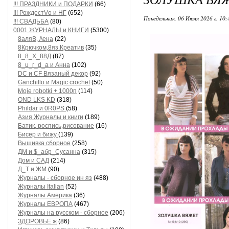
!!! ПРАЗДНИКИ и ПОДАРКИ
(66)
!!! РождестVо и НГ
(652)
Понедельник, 06 Июля 2026 г. 10
!!! СВАДЬБА
(80)
0001 ЖУРНАЛЫ и КНИГИ
(5300)
8аляB, /\ена
(22)
8Крючком,8яз.Креатив
(35)
8_8_Х_88Д
(87)
8_u_г_d_a и Анна
(102)
DC и CF Вязаный декор
(92)
Ganchillo и Magic crochet
(50)
Moje robotki + 1000п
(114)
OND LKS KD
(318)
Phildar и 0R0PS
(58)
Азия Журналы и книги
(189)
Батик, роспись,рисование
(16)
Бисер и бижу
(139)
Вышивка сборное
(258)
ДМ и $_абр_Сусанна
(315)
Дом и САД
(214)
Д_Т и ЖМ
(90)
Журналы - сборное ин яз
(488)
Журналы Italian
(52)
Журналы Америка
(36)
Журналы ЕВРОПА
(467)
Журналы на русском - сборное
(206)
ЗДОРОВЬЕ ж
(86)