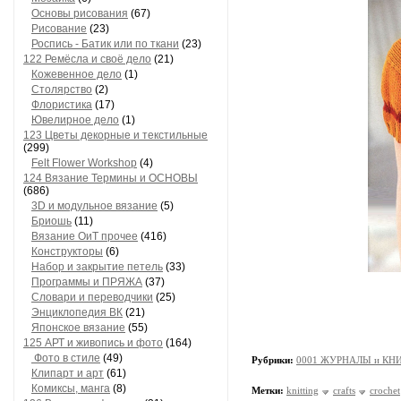
Основы рисования
(67)
Рисование
(23)
Роспись - Батик или по ткани
(23)
122 Ремёсла и своё дело
(21)
Кожевенное дело
(1)
Столярство
(2)
Флористика
(17)
Ювелирное дело
(1)
123 Цветы декорные и текстильные
(299)
Felt Flower Workshop
(4)
124 Вязание Термины и ОСНОВЫ
(686)
3D и модульное вязание
(5)
Бриошь
(11)
Вязание ОиТ прочее
(416)
Конструкторы
(6)
Набор и закрытие петель
(33)
Программы и ПРЯЖА
(37)
Словари и переводчики
(25)
Энциклопедия ВК
(21)
Японское вязание
(55)
125 АРТ и живопись и фото
(164)
Фото в стиле
(49)
Рубрики:
0001 ЖУРНАЛЫ и КНИ
Клипарт и арт
(61)
Комиксы, манга
(8)
Метки:
knitting
crafts
crochet