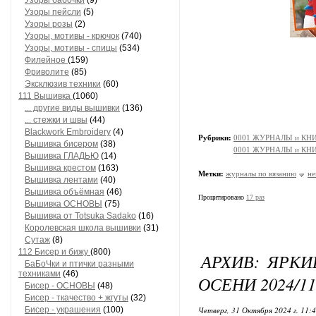
Узоры бабочки
(9)
Узоры пейсли
(5)
Узоры розы
(2)
Узоры, мотивы - крючок
(740)
Узоры, мотивы - спицы
(534)
Филейное
(159)
Фриволите
(85)
Эксклюзив техники
(60)
111 Вышивка
(1060)
... другие виды вышивки
(136)
... стежки и швы
(44)
Blackwork Embroidery
(4)
Рубрики:
0001 ЖУРНАЛЫ и КНИ
Вышивка бисером
(38)
0001 ЖУРНАЛЫ и КНИ
Вышивка ГЛАДЬЮ
(14)
Вышивка крестом
(163)
Метки:
журналы по вязанию
не
Вышивка лентами
(40)
Вышивка объёмная
(46)
Процитировано
17 раз
Вышивка ОСНОВЫ
(75)
Вышивка от Totsuka Sadako
(16)
Королевская школа вышивки
(31)
Сутаж
(8)
112 Бисер и бижу
(800)
АРХИВ: ЯРК
БаБоЧки и птички разными
техниками
(46)
ОСЕНИ 2024/11
Бисер - ОСНОВЫ
(48)
Бисер - ткачество + жгуты
(32)
Бисер - украшения
(100)
Четверг, 31 Октября 2024 г. 11: