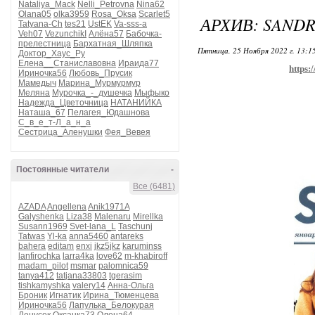
Nataliya_Mack
Nelli_Petrovna
Nina62
Olana05
olka3959
Rosa_Oksa
Scarlet5
АРХИВ: SANDR
Tatyana-Ch
tes21
UstEK
Va-sss-a
Veh07
VezunchikI
Алёна57
Бабочка-
прелестница
Бархатная_Шляпка
Пятница, 25 Ноября 2022 г. 13:1
Доктор_Хаус_Ру
Елена__Станиславовна
Ираида77
https:
Ириночка56
Любовь_Прусик
Мамедыч
Марина_Мурмурмур
Меляна
Мурочка_-_душечка
Мыфыко
Надежда_Цветочница
НАТАНИЙКА
Наташа_67
Пелагея_Юдашнова
С_в_е_т-Л_а_н_а
Сестрица_Аленушки
Фея_Вевея
Постоянные читатели
-
Все (6481)
AZADA
Angellena
Anik1971A
Galyshenka
Liza38
Malenaru
Mirellka
Susann1969
Svet-lana_L
Taschunj
Tatwas
Yl-ka
anna5460
antareks
bahera
editam
enxi
jkz5jkz
karuminss
lanfirochka
larra4ka
love62
m-khabiroff
madam_pilot
msmar
palomnica59
tanya412
tatjana33803
tgerasim
tishkamyshka
valery14
Анна-Ольга
Броник
Игнатик
Ирина_Тюменцева
Ириночка56
Лапулька_Белокурая