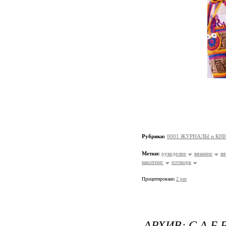
Рубрики:
0001 ЖУРНАЛЫ и КНИ
Метки:
рукоделие
вязание
вя
квилтинг
пэчворк
Процитировано
2 раз
АРХИВ: С.А.Б.Р