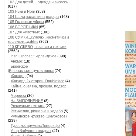
102 Для детей ... одежда и аксессы
(617)
103 Руки и Ноги
(353)
104 Шали,палантины,шарфы
(168)
105 Головные уборы
(552)
106 ВОРОТНИКИ
(85)
107 Для животных
(100)
108 СУМКИ...сумочки, косметички и
кошельки...дзЫнь
(362)
110 КРУЖЕВО, вязание и техники
(2563)
Irish Crochet ~ Ирландское
(398)
Анкарс
(18)
Брюггское
(Брюссельское)+коклюшки
(74)
Жаккард
(94)
Жаккард 2х сторон. Doubleface
(4)
Кайма, обвязка, прошва, подзор...
(241)
Мережка
(36)
На ВЫПОЛНЕНИЕ
(8)
Различные техники
(27)
Ретичелло, ришелье и хедебо
(5)
Румынское кружево (шнурковое)
(239)
Турецкое кружево/Тенерифе
(4)
Узор бабушкин квадрат
(47)