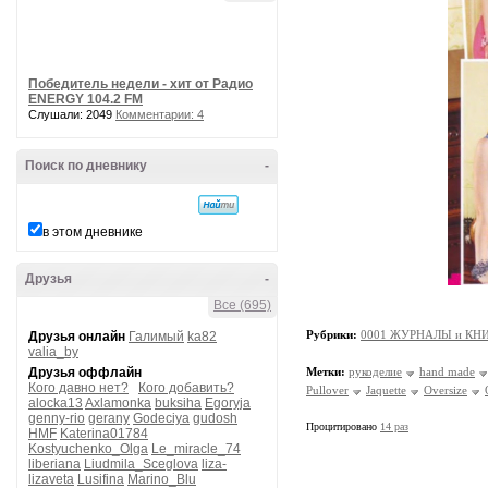
Победитель недели - хит от Радио
ENERGY 104.2 FM
Слушали: 2049
Комментарии: 4
Поиск по дневнику
-
в этом дневнике
Друзья
-
Все (695)
Рубрики:
0001 ЖУРНАЛЫ и КНИ
Друзья онлайн
Галимый
ka82
valia_by
Друзья оффлайн
Метки:
рукоделие
hand made
Кого давно нет?
Кого добавить?
Pullover
Jaquette
Oversize
alocka13
Axlamonka
buksiha
Egoryja
genny-rio
gerany
Godeciya
gudosh
Процитировано
14 раз
HMF
Katerina01784
Kostyuchenko_Olga
Le_miracle_74
liberiana
Liudmila_Sceglova
liza-
lizaveta
Lusifina
Marino_Blu