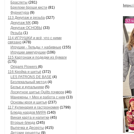
Браслеты
(281)
https:
Брелоки броши кисти
(81)
Фурнитура
(9)
113 Декупаж и резьба
(327)
Декупаж МК
(30)
Декупаж ОСНОВЫ
(33)
Резьба
(1)
114 ИГРУШКИ и всё, что с ними
связано
(478)
Игрушки - Тильды + набивные
(155)
Игрушки амигурушки
(106)
115 Картонаж и подедки из бумаги
(175)
Origami Flowers
(6)
116 Кройка и шитьё
(372)
LES PATRONS DE BASE
(4)
Безлекальный метод
(4)
Белье и купальники
(5)
Лоскутное шитье Quilts пэчворк
(46)
Манекены + Мех и работа с ним
(13)
Основы кроя и шитья
(237)
117 Кулинария и гастрономия
(1799)
Блюда нардов МИРА
(140)
Виная карта и напитки
(45)
Вторые блюда
(245)
Выпечка и Десерты
(415)
Детские рецепты
(9)