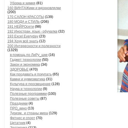
Уборка и химия
(81)
160 ВИНТАЖики и вдохновлялки
(200)
170 САЛОН КРАСОТЫ
(139)
180 МОДА и СТИЛЬ
(206)
191 НЕЙРОсети
(98)
192 Иностран. язык - обучалка
(32)
193 Excel Everyday
(23)
194 Хочу всё знать
(12)
200 Интересности и полезности
(1329)
в помощь по ЛиРу_шке
(16)
Гаджет технологии
(50)
Закон и экономика
(34)
ЗДОРОВЬЕ
(470)
Как продавать и покупать
(65)
Камни и нумизматика
(31)
Культура и просвещение
(128)
Наука и технологии
(9)
Полезные программки
(100)
Полезные советы
(87)
Праздники
(4)
ПРО_кино
(13)
Туризм.. и страны мира
(129)
Фитнес и спорт
(70)
Цитатник
(4)
Эзотерика
(113)