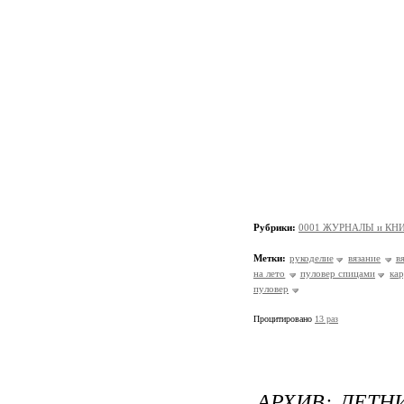
Рубрики:
0001 ЖУРНАЛЫ и КНИ
Метки:
рукоделие
вязание
в
на лето
пуловер спицами
ка
пуловер
Процитировано
13 раз
АРХИВ: ЛЕТНИЕ