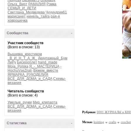
Ленусек
Оксанка73
Олена64
Ольга_Вирт
РАМАЛИЯ
Рэмка
СЕМЬЯ_И_ДЕТИ
Светлана_Медведева
Чучундрик61
марисанет
нинель_тайга
рая-я
ховрошечка
Сообщества
-
Участник сообществ
(Всего в списке: 13)
Вышивка_крестиком
_В_И_Н_Т_А_Ж_
Декупажный_Бум
ЛиРу
Бисероплет
hand_made
Moja_Polska
Я_-_МАСТЕРИЦА
-
HochuVseZnat-
Вяжем_вместе
ЯРМАРКА_РУКОДЕЛИЯ
ВСЁ_ДЛЯ_ДОМА_и_САДА
Схемы-
вязания
Читатель сообществ
(Всего в списке: 4)
Умелые_ручки
Мир_клипарта
ВСЁ_ДЛЯ_ДОМА_и_САДА
Схемы-
вязания
Рубрики:
0001 ЖУРНАЛЫ и КНИ
Метки:
knitting
crafts
crochet
Статистика
-