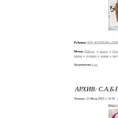
Рубрики:
0001 ЖУРНАЛЫ и КНИ
Метки:
Pullover
свитер
Over
платье
пуловер
шляпа
кар
Процитировано
8 раз
АРХИВ: С.А.Б.Р
Четверг, 21 Июля 2022 г. 12:01
https: