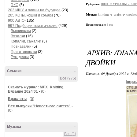
Рубрики:
0001 ЖУРНАЛЫ и КНИ
ЭКО
(5)
203 ИЩУ и планы на будущее
(23)
Метки:
knitting
crafts
crochet
205 КОТы, кошки и собаки
(76)
900 АВТО
(135)
Процитировано
3 раз
997 Подборки тематические
(429)
Вышивалки
(2)
Вязалки
(16)
Копалки, сажалки
(3)
Познавалки
(5)
АРХИВ: /DIAN
Приготовлялки
(2)
Рукоделки
(3)
ДВОЙКИ
Ссылки
-
Пятница, 09 Декабря 2022 г. 12:
Все (975)
https:
Скачать журнал: МЛХ_Knitting.
Вязание 2024'01
-
(0)
Браслеты
-
(0)
Все выпуски "Новостного листка"
-
(0)
Музыка
-
Все (1)