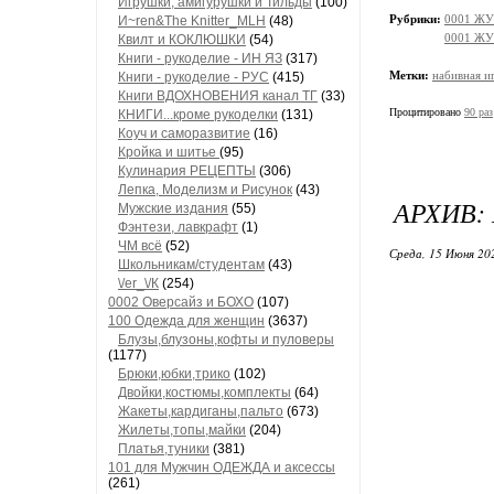
Игрушки, амигурушки и Тильды
(100)
Рубрики:
0001 ЖУ
И~ren&The Knitter_MLH
(48)
0001 ЖУ
Квилт и КОКЛЮШКИ
(54)
Книги - рукоделие - ИН ЯЗ
(317)
Метки:
набивная и
Книги - рукоделие - РУС
(415)
Книги ВДОХНОВЕНИЯ канал ТГ
(33)
Процитировано
90 раз
КНИГИ...кроме рукоделки
(131)
Коуч и саморазвитие
(16)
Кройка и шитье
(95)
Кулинария РЕЦЕПТЫ
(306)
Лепка, Моделизм и Рисунок
(43)
АРХИВ:
Мужские издания
(55)
Фэнтези, лавкрафт
(1)
ЧМ всё
(52)
Среда, 15 Июня 20
Школьникам/студентам
(43)
\/еr_\/К
(254)
0002 Оверсайз и БОХО
(107)
100 Одежда для женщин
(3637)
Блузы,блузоны,кофты и пуловеры
(1177)
Брюки,юбки,трико
(102)
Двойки,костюмы,комплекты
(64)
Жакеты,кардиганы,пальто
(673)
Жилеты,топы,майки
(204)
Платья,туники
(381)
101 для Мужчин ОДЕЖДА и аксессы
(261)