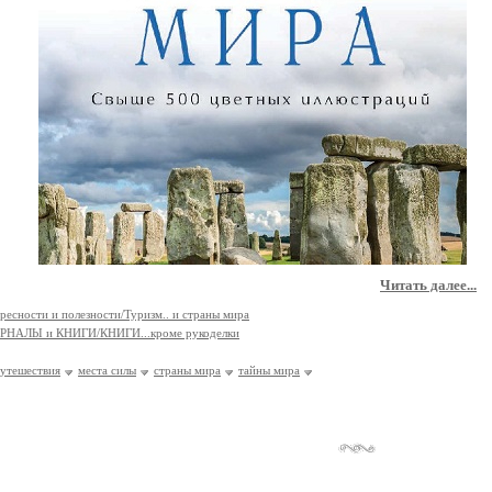
Читать далее...
ресности и полезности/Туризм.. и страны мира
РНАЛЫ и КНИГИ/КНИГИ...кроме рукоделки
утешествия
места силы
страны мира
тайны мира