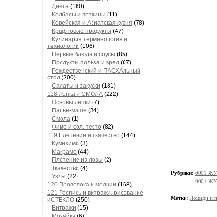
Диета
(160)
Колбасы и ветчины
(11)
Корейская и Азиатская кухня
(78)
Крафтовые продукты
(47)
Кулинария терминология и
технологии
(106)
Первые блюда и соусы
(85)
Продукты польза и вред
(67)
Рождественский и ПАСХАльный
стол
(200)
Салаты и закуски
(181)
118 Лепка и СМОЛА
(222)
Основы лепки
(7)
Папье-маше
(34)
Смола
(1)
Фимо и сол. тесто
(82)
119 Плетение и ткачество
(144)
Кумихимо
(3)
Макраме
(44)
Плетение из лозы
(2)
Ткачество
(4)
Рубрики:
0001 ЖУ
Узлы
(22)
0001 ЖУ
120 Проволока и молнии
(168)
121 Роспись и витражи, рисование
Метки:
Лошади и 
иСТЕКЛО
(250)
Витражи
(15)
Мозайка
(6)