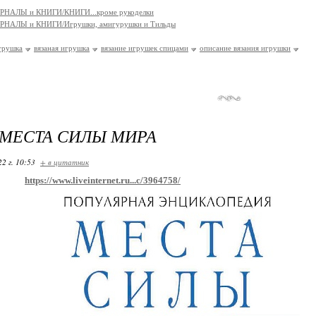
РНАЛЫ и КНИГИ/КНИГИ...кроме рукоделки
РНАЛЫ и КНИГИ/Игрушки, амигурушки и Тильды
грушка
вязаная игрушка
вязание игрушек спицами
описание вязания игрушки
 МЕСТА СИЛЫ МИРА
22 г. 10:53
+ в цитатник
https://www.liveinternet.ru...c/3964758/