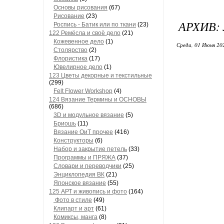
Основы рисования
(67)
Рисование
(23)
АРХИВ:
Роспись - Батик или по ткани
(23)
122 Ремёсла и своё дело
(21)
Кожевенное дело
(1)
Среда, 01 Июня 20
Столярство
(2)
Флористика
(17)
Ювелирное дело
(1)
123 Цветы декорные и текстильные
(299)
Felt Flower Workshop
(4)
124 Вязание Термины и ОСНОВЫ
(686)
3D и модульное вязание
(5)
Бриошь
(11)
Вязание ОиТ прочее
(416)
Конструкторы
(6)
Набор и закрытие петель
(33)
Программы и ПРЯЖА
(37)
Словари и переводчики
(25)
Энциклопедия ВК
(21)
Японское вязание
(55)
125 АРТ и живопись и фото
(164)
Фото в стиле
(49)
Клипарт и арт
(61)
Комиксы, манга
(8)