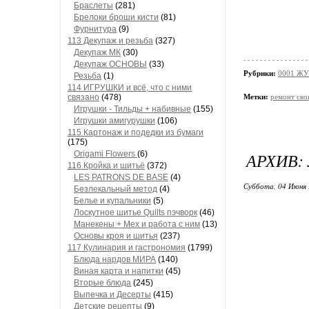
Браслеты
(281)
Брелоки броши кисти
(81)
Фурнитура
(9)
113 Декупаж и резьба
(327)
Декупаж МК
(30)
Декупаж ОСНОВЫ
(33)
Рубрики:
0001 ЖУ
Резьба
(1)
114 ИГРУШКИ и всё, что с ними
связано
(478)
Метки:
ремонт сво
Игрушки - Тильды + набивные
(155)
Игрушки амигурушки
(106)
115 Картонаж и подедки из бумаги
(175)
Origami Flowers
(6)
АРХИВ:
116 Кройка и шитьё
(372)
LES PATRONS DE BASE
(4)
Суббота, 04 Июня 
Безлекальный метод
(4)
Белье и купальники
(5)
Лоскутное шитье Quilts пэчворк
(46)
Манекены + Мех и работа с ним
(13)
Основы кроя и шитья
(237)
117 Кулинария и гастрономия
(1799)
Блюда нардов МИРА
(140)
Виная карта и напитки
(45)
Вторые блюда
(245)
Выпечка и Десерты
(415)
Детские рецепты
(9)