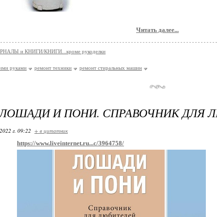
Читать далее...
РНАЛЫ и КНИГИ/КНИГИ...кроме рукоделки
ими руками
ремонт техники
ремонт стиральных машин
 ЛОШАДИ И ПОНИ. СПРАВОЧНИК ДЛЯ 
2022 г. 09:22
+ в цитатник
https://www.liveinternet.ru...c/3964758/