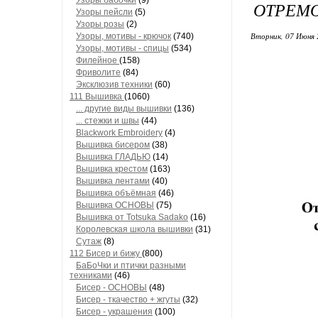
Узоры бабочки
(9)
ОТРЕМ
Узоры пейсли
(5)
Узоры розы
(2)
Вторник, 07 Июня 
Узоры, мотивы - крючок
(740)
Узоры, мотивы - спицы
(534)
Филейное
(158)
Фриволите
(84)
Эксклюзив техники
(60)
111 Вышивка
(1060)
... другие виды вышивки
(136)
... стежки и швы
(44)
Blackwork Embroidery
(4)
Вышивка бисером
(38)
Вышивка ГЛАДЬЮ
(14)
Вышивка крестом
(163)
Вышивка лентами
(40)
Вышивка объёмная
(46)
Вышивка ОСНОВЫ
(75)
Вышивка от Totsuka Sadako
(16)
Королевская школа вышивки
(31)
Сутаж
(8)
112 Бисер и бижу
(800)
БаБоЧки и птички разными
техниками
(46)
Бисер - ОСНОВЫ
(48)
Бисер - ткачество + жгуты
(32)
Бисер - украшения
(100)