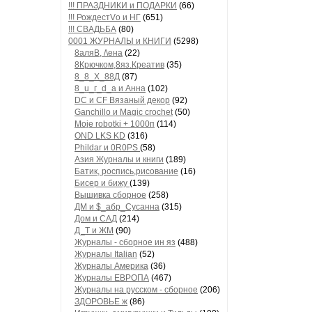
!!! ПРАЗДНИКИ и ПОДАРКИ
(66)
!!! РождестVо и НГ
(651)
!!! СВАДЬБА
(80)
0001 ЖУРНАЛЫ и КНИГИ
(5298)
8аляB, /\ена
(22)
8Крючком,8яз.Креатив
(35)
8_8_Х_88Д
(87)
8_u_г_d_a и Анна
(102)
DC и CF Вязаный декор
(92)
Ganchillo и Magic crochet
(50)
Moje robotki + 1000п
(114)
OND LKS KD
(316)
Phildar и 0R0PS
(58)
Азия Журналы и книги
(189)
Батик, роспись,рисование
(16)
Бисер и бижу
(139)
Вышивка сборное
(258)
ДМ и $_абр_Сусанна
(315)
Дом и САД
(214)
Д_Т и ЖМ
(90)
Журналы - сборное ин яз
(488)
Журналы Italian
(52)
Журналы Америка
(36)
Журналы ЕВРОПА
(467)
Журналы на русском - сборное
(206)
ЗДОРОВЬЕ ж
(86)