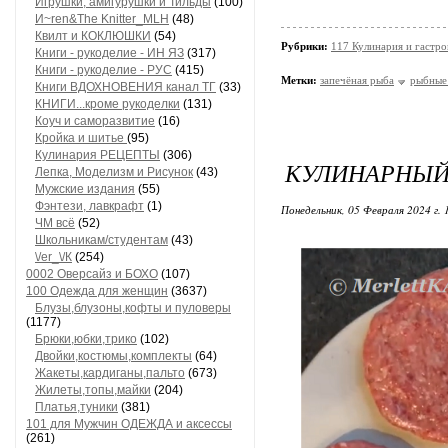
Игрушки, амигурушки и Тильды
(100)
И~ren&The Knitter_MLH
(48)
Квилт и КОКЛЮШКИ
(54)
Рубрики:
117 Кулинария и гастр
Книги - рукоделие - ИН ЯЗ
(317)
Книги - рукоделие - РУС
(415)
Метки:
запечёная рыба
рыбные
Книги ВДОХНОВЕНИЯ канал ТГ
(33)
КНИГИ...кроме рукоделки
(131)
Коуч и саморазвитие
(16)
Кройка и шитье
(95)
Кулинария РЕЦЕПТЫ
(306)
КУЛИНАРНЫЙ 
Лепка, Моделизм и Рисунок
(43)
Мужские издания
(55)
Фэнтези, лавкрафт
(1)
Понедельник, 05 Февраля 2024 г.
ЧМ всё
(52)
Школьникам/студентам
(43)
\/еr_\/К
(254)
0002 Оверсайз и БОХО
(107)
100 Одежда для женщин
(3637)
Блузы,блузоны,кофты и пуловеры
(1177)
Брюки,юбки,трико
(102)
Двойки,костюмы,комплекты
(64)
Жакеты,кардиганы,пальто
(673)
Жилеты,топы,майки
(204)
Платья,туники
(381)
101 для Мужчин ОДЕЖДА и аксессы
(261)