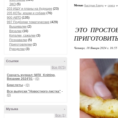
ЭКО
(5)
Метки:
быстрые блюда
семга
203 ИЩУ и планы на будущее
(23)
205 КОТы, кошки и собаки
(76)
900 АВТО
(135)
997 Подборки тематические
(429)
Вышивалки
(2)
ЭТО ПРОСТО
Вязалки
(16)
Копалки, сажалки
(3)
ПРИГОТОВИТЬ
Познавалки
(5)
Приготовлялки
(2)
Четверг, 18 Января 2024 г. 16:55
Рукоделки
(3)
Ссылки
-
Все (975)
Скачать журнал: МЛХ_Knitting.
Вязание 2024'01
-
(0)
Браслеты
-
(0)
Все выпуски "Новостного листка"
-
(0)
Музыка
-
Все (1)