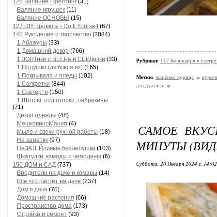
126 Валяние - фелтинг
(31)
Валяние игрушек
(11)
Валяние ОСНОВЫ
(15)
127 DIY проекты - Do It Yourself
(67)
140 Рукоделие и творчество
(2084)
1 Абажуры
(33)
1 Домашний декор
(766)
1 ЗОНТики и ВЕЕРа и СЕРДечки
(33)
Рубрики:
117 Кулинария и гастр
1 Подушки (люблю я их)
(165)
1 Покрывала и пледы
(102)
Метки:
жареная курица
куроч
1 Салфетки
(844)
для духовки
1 Скатерти
(150)
1 Шторы, подшторки, лабрикены
(71)
Декор одежды
(48)
МешковиноМания
(4)
САМОЕ ВКУС
Мыло и свечи ручной работы
(18)
На заметку
(97)
МИНУТЫ (ВИД
НеЗАТЕЙливые безделушки
(103)
Шкатулки, камоды и чемоданы
(6)
Суббота, 20 Января 2024 г. 14:0
150 ДОМ и САД
(737)
Вредители на даче и комары
(14)
Все что растет на даче
(237)
Дом и дача
(70)
Домашние растения
(66)
Пространство дома
(173)
Стройка и ремонт
(93)