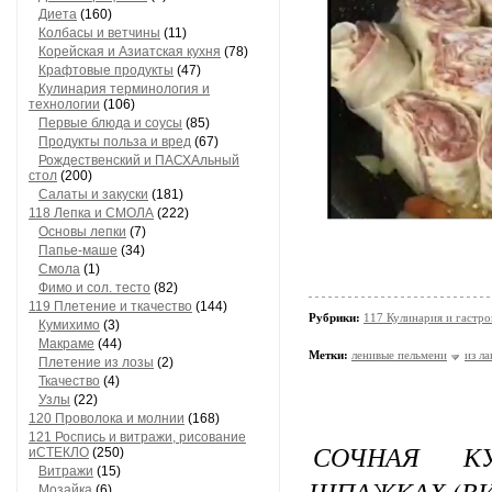
Диета
(160)
Колбасы и ветчины
(11)
Корейская и Азиатская кухня
(78)
Крафтовые продукты
(47)
Кулинария терминология и
технологии
(106)
Первые блюда и соусы
(85)
Продукты польза и вред
(67)
Рождественский и ПАСХАльный
стол
(200)
Салаты и закуски
(181)
118 Лепка и СМОЛА
(222)
Основы лепки
(7)
Папье-маше
(34)
Смола
(1)
Фимо и сол. тесто
(82)
119 Плетение и ткачество
(144)
Рубрики:
117 Кулинария и гастр
Кумихимо
(3)
Макраме
(44)
Метки:
ленивые пельмени
из л
Плетение из лозы
(2)
Ткачество
(4)
Узлы
(22)
120 Проволока и молнии
(168)
121 Роспись и витражи, рисование
СОЧНАЯ К
иСТЕКЛО
(250)
Витражи
(15)
ШПАЖКАХ (ВИ
Мозайка
(6)