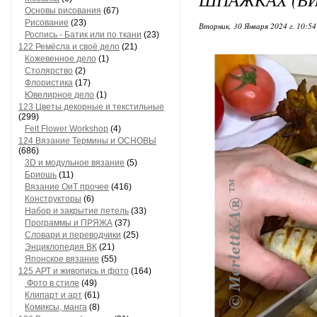
Основы рисования
(67)
Рисование
(23)
Вторник, 30 Января 2024 г. 10:5
Роспись - Батик или по ткани
(23)
122 Ремёсла и своё дело
(21)
Кожевенное дело
(1)
Столярство
(2)
Флористика
(17)
Ювелирное дело
(1)
123 Цветы декорные и текстильные
(299)
Felt Flower Workshop
(4)
124 Вязание Термины и ОСНОВЫ
(686)
3D и модульное вязание
(5)
Бриошь
(11)
Вязание ОиТ прочее
(416)
Конструкторы
(6)
Набор и закрытие петель
(33)
Программы и ПРЯЖА
(37)
Словари и переводчики
(25)
Энциклопедия ВК
(21)
Японское вязание
(55)
125 АРТ и живопись и фото
(164)
Фото в стиле
(49)
Клипарт и арт
(61)
Комиксы, манга
(8)