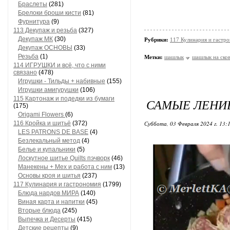
Браслеты
(281)
Брелоки броши кисти
(81)
Фурнитура
(9)
113 Декупаж и резьба
(327)
Декупаж МК
(30)
Рубрики:
117 Кулинария и гастр
Декупаж ОСНОВЫ
(33)
Резьба
(1)
Метки:
шашлык
шашлык на ско
114 ИГРУШКИ и всё, что с ними
связано
(478)
Игрушки - Тильды + набивные
(155)
Игрушки амигурушки
(106)
115 Картонаж и подедки из бумаги
САМЫЕ ЛЕНИВ
(175)
Origami Flowers
(6)
116 Кройка и шитьё
(372)
Суббота, 03 Февраля 2024 г. 13:
LES PATRONS DE BASE
(4)
Безлекальный метод
(4)
Белье и купальники
(5)
Лоскутное шитье Quilts пэчворк
(46)
Манекены + Мех и работа с ним
(13)
Основы кроя и шитья
(237)
117 Кулинария и гастрономия
(1799)
Блюда нардов МИРА
(140)
Виная карта и напитки
(45)
Вторые блюда
(245)
Выпечка и Десерты
(415)
Детские рецепты
(9)