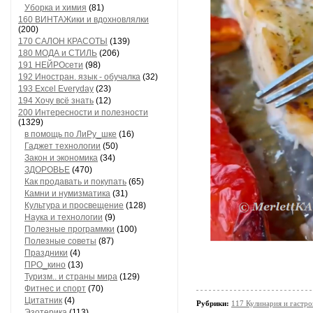
Уборка и химия
(81)
160 ВИНТАЖики и вдохновлялки
(200)
170 САЛОН КРАСОТЫ
(139)
180 МОДА и СТИЛЬ
(206)
191 НЕЙРОсети
(98)
192 Иностран. язык - обучалка
(32)
193 Excel Everyday
(23)
194 Хочу всё знать
(12)
200 Интересности и полезности
(1329)
в помощь по ЛиРу_шке
(16)
Гаджет технологии
(50)
Закон и экономика
(34)
ЗДОРОВЬЕ
(470)
Как продавать и покупать
(65)
Камни и нумизматика
(31)
Культура и просвещение
(128)
Наука и технологии
(9)
Полезные программки
(100)
Полезные советы
(87)
Праздники
(4)
ПРО_кино
(13)
Туризм.. и страны мира
(129)
Фитнес и спорт
(70)
Цитатник
(4)
Рубрики:
117 Кулинария и гастр
Эзотерика
(113)