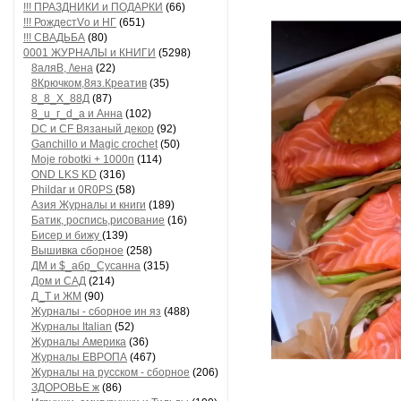
!!! ПРАЗДНИКИ и ПОДАРКИ
(66)
!!! РождестVо и НГ
(651)
!!! СВАДЬБА
(80)
0001 ЖУРНАЛЫ и КНИГИ
(5298)
8аляB, /\ена
(22)
8Крючком,8яз.Креатив
(35)
8_8_Х_88Д
(87)
8_u_г_d_a и Анна
(102)
DC и CF Вязаный декор
(92)
Ganchillo и Magic crochet
(50)
Moje robotki + 1000п
(114)
OND LKS KD
(316)
Phildar и 0R0PS
(58)
Азия Журналы и книги
(189)
Батик, роспись,рисование
(16)
Бисер и бижу
(139)
Вышивка сборное
(258)
ДМ и $_абр_Сусанна
(315)
Дом и САД
(214)
Д_Т и ЖМ
(90)
Журналы - сборное ин яз
(488)
Журналы Italian
(52)
Журналы Америка
(36)
Журналы ЕВРОПА
(467)
Журналы на русском - сборное
(206)
ЗДОРОВЬЕ ж
(86)