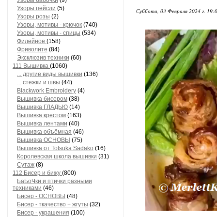
Узоры бабочки
(9)
Узоры пейсли
(5)
Суббота, 03 Февраля 2024 г. 19:
Узоры розы
(2)
Узоры, мотивы - крючок
(740)
Узоры, мотивы - спицы
(534)
Филейное
(158)
Фриволите
(84)
Эксклюзив техники
(60)
111 Вышивка
(1060)
... другие виды вышивки
(136)
... стежки и швы
(44)
Blackwork Embroidery
(4)
Вышивка бисером
(38)
Вышивка ГЛАДЬЮ
(14)
Вышивка крестом
(163)
Вышивка лентами
(40)
Вышивка объёмная
(46)
Вышивка ОСНОВЫ
(75)
Вышивка от Totsuka Sadako
(16)
Королевская школа вышивки
(31)
Сутаж
(8)
112 Бисер и бижу
(800)
БаБоЧки и птички разными
техниками
(46)
Бисер - ОСНОВЫ
(48)
Бисер - ткачество + жгуты
(32)
Бисер - украшения
(100)