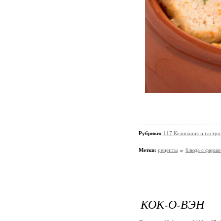
Рубрики:
117 Кулинария и гастр
Метки:
рецепты
блюда с фарш
КОК-О-ВЭН