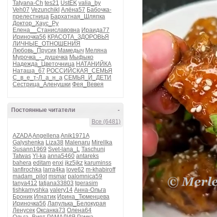
Tatyana-Ch
tes21
UstEK
valia_by
Veh07
VezunchikI
Алёна57
Бабочка-
прелестница
Бархатная_Шляпка
Доктор_Хаус_Ру
Елена__Станиславовна
Ираида77
Ириночка56
КРАСОТА_ЗДОРОВЬЯ
ЛИЧНЫЕ_ОТНОШЕНИЯ
Любовь_Прусик
Мамедыч
Меляна
Мурочка_-_душечка
Мыфыко
Надежда_Цветочница
НАТАНИЙКА
Наташа_67
РОССИЙСКАЯ_СЕМЬЯ
С_в_е_т-Л_а_н_а
СЕМЬЯ_И_ДЕТИ
Сестрица_Аленушки
Фея_Вевея
Постоянные читатели
-
Все (6481)
AZADA
Angellena
Anik1971A
Galyshenka
Liza38
Malenaru
Mirellka
Susann1969
Svet-lana_L
Taschunj
Tatwas
Yl-ka
anna5460
antareks
bahera
editam
enxi
jkz5jkz
karuminss
lanfirochka
larra4ka
love62
m-khabiroff
madam_pilot
msmar
palomnica59
tanya412
tatjana33803
tgerasim
tishkamyshka
valery14
Анна-Ольга
Броник
Игнатик
Ирина_Тюменцева
Ириночка56
Лапулька_Белокурая
Ленусек
Оксанка73
Олена64