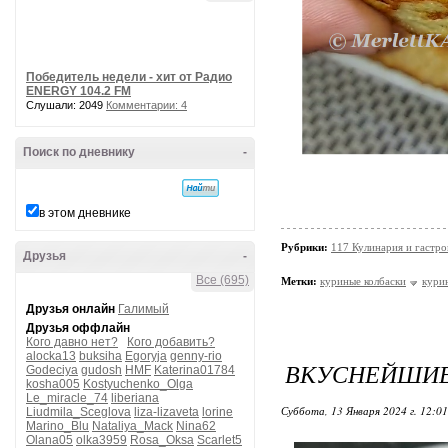
Победитель недели - хит от Радио
ENERGY 104.2 FM
Слушали: 2049
Комментарии: 4
Поиск по дневнику
-
в этом дневнике
Рубрики:
117 Кулинария и гастр
Друзья
-
Все (695)
Метки:
куриные колбаски
кури
Друзья онлайн
Галимый
Друзья оффлайн
Кого давно нет?
Кого добавить?
alocka13
buksiha
Egoryja
genny-rio
ВКУСНЕЙШИЕ 
Godeciya
gudosh
HMF
Katerina01784
kosha005
Kostyuchenko_Olga
Le_miracle_74
liberiana
Суббота, 13 Января 2024 г. 12:0
Liudmila_Sceglova
liza-lizaveta
lorine
Marino_Blu
Nataliya_Mack
Nina62
Olana05
olka3959
Rosa_Oksa
Scarlet5