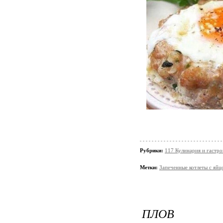
Рубрики:
117 Кулинария и гастр
Метки:
Зaпеченные котлeты c яйц
ПЛОВ