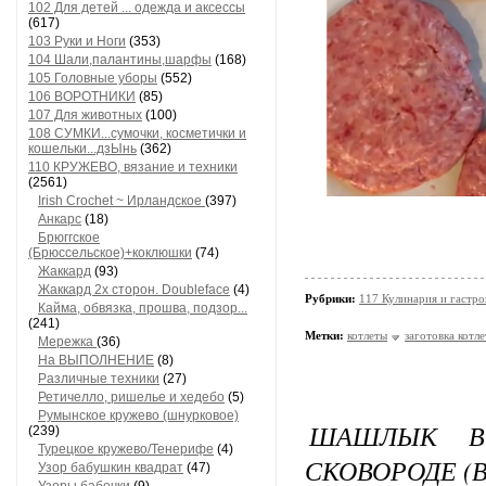
102 Для детей ... одежда и аксессы
(617)
103 Руки и Ноги
(353)
104 Шали,палантины,шарфы
(168)
105 Головные уборы
(552)
106 ВОРОТНИКИ
(85)
107 Для животных
(100)
108 СУМКИ...сумочки, косметички и
кошельки...дзЫнь
(362)
110 КРУЖЕВО, вязание и техники
(2561)
Irish Crochet ~ Ирландское
(397)
Анкарс
(18)
Брюггское
(Брюссельское)+коклюшки
(74)
Жаккард
(93)
Жаккард 2х сторон. Doubleface
(4)
Рубрики:
117 Кулинария и гастр
Кайма, обвязка, прошва, подзор...
(241)
Метки:
котлеты
заготовка котле
Мережка
(36)
На ВЫПОЛНЕНИЕ
(8)
Различные техники
(27)
Ретичелло, ришелье и хедебо
(5)
Румынское кружево (шнурковое)
ШАШЛЫК В
(239)
Турецкое кружево/Тенерифе
(4)
СКОВОРОДЕ (
Узор бабушкин квадрат
(47)