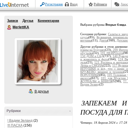
Регистрация
Вход
Рейтинги
Авос
Записи
Друзья
Комментарии
Выбрана рубрика
Вторые блюда
.
MerlettKA
Соседние рубрики:
Салаты и заку
соусы
(85),
Кулинария терминоло
ветчины
(11),
Диета
(160),
Детские
Другие рубрики в этом дневнике
планы на будущее
(23),
200 Интер
обучалка
(32),
191 НЕЙРОсети
(98
150 ДОМ и САД
(737),
140 Рукоде
и живопись и фото
(164),
124 В
дело
(21),
121 Роспись и витраж
Лепка и СМОЛА
(222),
117 Кулина
ИГРУШКИ и всё, что с ними св
КРУЖЕВО, вязание и техники
(2
ВОРОТНИКИ
(85),
105 Головные
аксессы
(617),
101 для Мужчин 
ЖУРНАЛЫ и КНИГИ
(5298),
!!
Вадим Зеланд
(2)
В друзья
ЗАПЕКАЕМ И
ПОСУДА ДЛЯ 
Рубрики
-
! Вадим Зеланд
(2)
Четверг, 18 Апреля 2024 г. 17:28
!!! ПАСХА
(156)