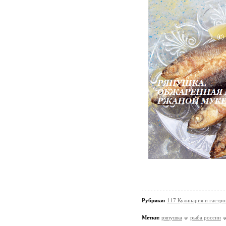
Рубрики:
117 Кулинария и гастр
Метки:
ряпушка
рыба россии