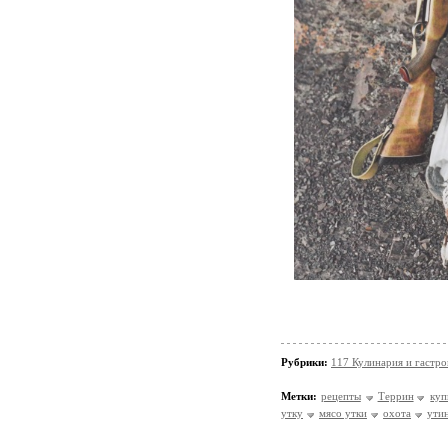
Рубрики:
117 Кулинария и гастр
Метки:
рецепты
Террин
куп
утку
мясо утки
охота
ути