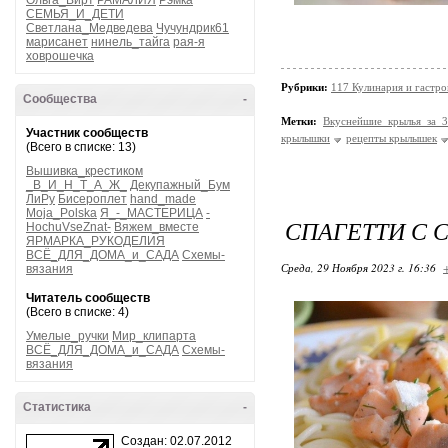
Ольга_Вирт
РАМАЛИЯ
Рэмка
СЕМЬЯ_И_ДЕТИ
Светлана_Медведева
Чучундрик61
марисанет
нинель_тайга
рая-я
ховрошечка
Рубрики:
117 Кулинария и гастр
Сообщества
-
Метки:
Вкуснейшие крылья за 
Участник сообществ
крылышки
рецепты крылышек
(Всего в списке: 13)
Вышивка_крестиком
_В_И_Н_Т_А_Ж_
Декупажный_Бум
ЛиРу
Бисероплет
hand_made
Moja_Polska
Я_-_МАСТЕРИЦА
-
СПАГЕТТИ С 
HochuVseZnat-
Вяжем_вместе
ЯРМАРКА_РУКОДЕЛИЯ
ВСЁ_ДЛЯ_ДОМА_и_САДА
Схемы-
Среда, 29 Ноября 2023 г. 16:36
вязания
Читатель сообществ
(Всего в списке: 4)
Умелые_ручки
Мир_клипарта
ВСЁ_ДЛЯ_ДОМА_и_САДА
Схемы-
вязания
Статистика
-
Создан: 02.07.2012