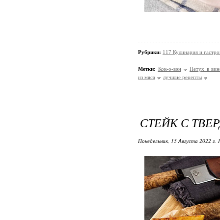
Рубрики:
117 Кулинария и гастр
Метки:
Кок-о-вэн
Петух в вин
из мяса
лучшие рецепты
СТЕЙК С ТВЕ
Понедельник, 15 Августа 2022 г. 