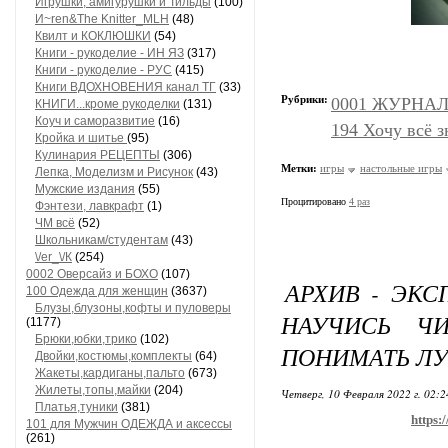
Игрушки, амигурушки и Тильды
(100)
И~ren&The Knitter_MLH
(48)
Квилт и КОКЛЮШКИ
(54)
Книги - рукоделие - ИН ЯЗ
(317)
Книги - рукоделие - РУС
(415)
Книги ВДОХНОВЕНИЯ канал ТГ
(33)
Рубрики:
0001 ЖУРНАЛ
КНИГИ...кроме рукоделки
(131)
Коуч и саморазвитие
(16)
194 Хочу всё з
Кройка и шитье
(95)
Кулинария РЕЦЕПТЫ
(306)
Метки:
игры
настольные игры
Лепка, Моделизм и Рисунок
(43)
Мужские издания
(55)
Процитировано
4 раз
Фэнтези, лавкрафт
(1)
ЧМ всё
(52)
Школьникам/студентам
(43)
\/еr_\/К
(254)
0002 Оверсайз и БОХО
(107)
АРХИВ - ЭКС
100 Одежда для женщин
(3637)
Блузы,блузоны,кофты и пуловеры
НАУЧИСЬ Ч
(1177)
Брюки,юбки,трико
(102)
ПОНИМАТЬ Л
Двойки,костюмы,комплекты
(64)
Жакеты,кардиганы,пальто
(673)
Жилеты,топы,майки
(204)
Четверг, 10 Февраля 2022 г. 02:
Платья,туники
(381)
https:
101 для Мужчин ОДЕЖДА и аксессы
(261)