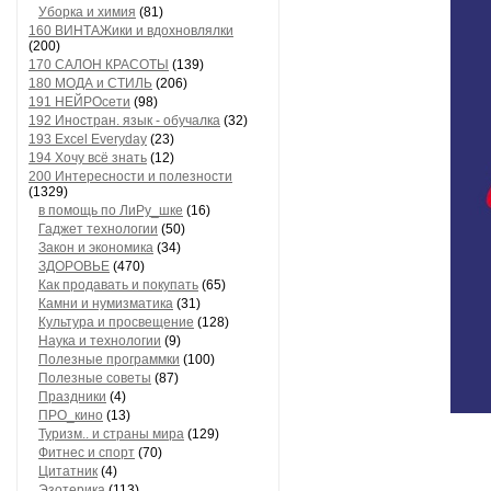
Уборка и химия
(81)
160 ВИНТАЖики и вдохновлялки
(200)
170 САЛОН КРАСОТЫ
(139)
180 МОДА и СТИЛЬ
(206)
191 НЕЙРОсети
(98)
192 Иностран. язык - обучалка
(32)
193 Excel Everyday
(23)
194 Хочу всё знать
(12)
200 Интересности и полезности
(1329)
в помощь по ЛиРу_шке
(16)
Гаджет технологии
(50)
Закон и экономика
(34)
ЗДОРОВЬЕ
(470)
Как продавать и покупать
(65)
Камни и нумизматика
(31)
Культура и просвещение
(128)
Наука и технологии
(9)
Полезные программки
(100)
Полезные советы
(87)
Праздники
(4)
ПРО_кино
(13)
Туризм.. и страны мира
(129)
Фитнес и спорт
(70)
Цитатник
(4)
Эзотерика
(113)