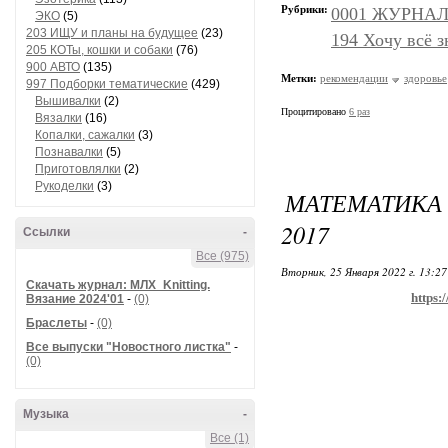
Рубрики:
0001 ЖУРНАЛЫ
ЭКО
(5)
203 ИЩУ и планы на будущее
(23)
194 Хочу всё з
205 КОТы, кошки и собаки
(76)
900 АВТО
(135)
Метки:
рекомендации
здоровье
997 Подборки тематические
(429)
Вышивалки
(2)
Процитировано
6 раз
Вязалки
(16)
Копалки, сажалки
(3)
Познавалки
(5)
Приготовлялки
(2)
Рукоделки
(3)
МАТЕМАТИКА
2017
Ссылки
-
Все (975)
Вторник, 25 Января 2022 г. 13:2
Скачать журнал: МЛХ_Knitting.
https:
Вязание 2024'01
-
(0)
Браслеты
-
(0)
Все выпуски "Новостного листка"
-
(0)
Музыка
-
Все (1)