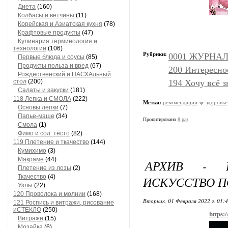
Диета
(160)
Колбасы и ветчины
(11)
Корейская и Азиатская кухня
(78)
Крафтовые продукты
(47)
Кулинария терминология и
технологии
(106)
Рубрики:
0001 ЖУРНАЛЫ
Первые блюда и соусы
(85)
Продукты польза и вред
(67)
200 Интересно
Рождественский и ПАСХАльный
стол
(200)
194 Хочу всё з
Салаты и закуски
(181)
118 Лепка и СМОЛА
(222)
Метки:
рекомендации
здоровье
Основы лепки
(7)
Папье-маше
(34)
Процитировано
8 раз
Смола
(1)
Фимо и сол. тесто
(82)
119 Плетение и ткачество
(144)
Кумихимо
(3)
Макраме
(44)
АРХИВ - 
Плетение из лозы
(2)
Ткачество
(4)
ИСКУССТВО ПО
Узлы
(22)
120 Проволока и молнии
(168)
Вторник, 01 Февраля 2022 г. 01:
121 Роспись и витражи, рисование
иСТЕКЛО
(250)
https:
Витражи
(15)
Мозайка
(6)