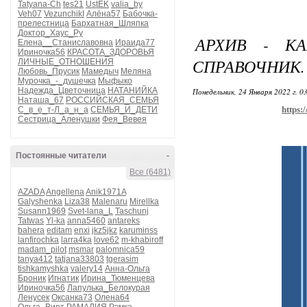
Tatyana-Ch
tes21
UstEK
valia_by
Veh07
VezunchikI
Алёна57
Бабочка-
прелестница
Бархатная_Шляпка
Доктор_Хаус_Ру
АРХИВ - К
Елена__Станиславовна
Ираида77
Ириночка56
КРАСОТА_ЗДОРОВЬЯ
СПРАВОЧНИК.
ЛИЧНЫЕ_ОТНОШЕНИЯ
Любовь_Прусик
Мамедыч
Меляна
Мурочка_-_душечка
Мыфыко
Надежда_Цветочница
НАТАНИЙКА
Понедельник, 24 Января 2022 г. 0
Наташа_67
РОССИЙСКАЯ_СЕМЬЯ
https:
С_в_е_т-Л_а_н_а
СЕМЬЯ_И_ДЕТИ
Сестрица_Аленушки
Фея_Вевея
Постоянные читатели
-
Все (6481)
AZADA
Angellena
Anik1971A
Galyshenka
Liza38
Malenaru
Mirellka
Susann1969
Svet-lana_L
Taschunj
Tatwas
Yl-ka
anna5460
antareks
bahera
editam
enxi
jkz5jkz
karuminss
lanfirochka
larra4ka
love62
m-khabiroff
madam_pilot
msmar
palomnica59
tanya412
tatjana33803
tgerasim
tishkamyshka
valery14
Анна-Ольга
Броник
Игнатик
Ирина_Тюменцева
Ириночка56
Лапулька_Белокурая
Ленусек
Оксанка73
Олена64