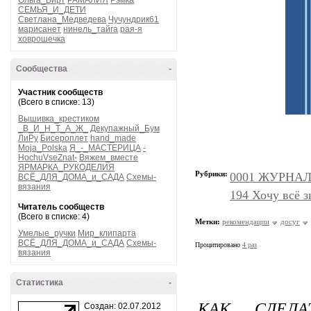
Ольга_Вирт
РАМАЛИЯ
Рэмка
СЕМЬЯ_И_ДЕТИ
Светлана_Медведева
Чучундрик61
марисанет
нинель_тайга
рая-я
ховрошечка
Сообщества
-
Участник сообществ
(Всего в списке: 13)
Вышивка_крестиком
_В_И_Н_Т_А_Ж_
Декупажный_Бум
ЛиРу
Бисероплет
hand_made
Moja_Polska
Я_-_МАСТЕРИЦА
-
HochuVseZnat-
Вяжем_вместе
ЯРМАРКА_РУКОДЕЛИЯ
Рубрики:
0001 ЖУРНАЛЫ
ВСЁ_ДЛЯ_ДОМА_и_САДА
Схемы-
вязания
194 Хочу всё з
Читатель сообществ
(Всего в списке: 4)
Метки:
рекомендации
досуг
Умелые_ручки
Мир_клипарта
ВСЁ_ДЛЯ_ДОМА_и_САДА
Схемы-
Процитировано
4 раз
вязания
Статистика
-
КАК СДЕЛА
Создан: 02.07.2012