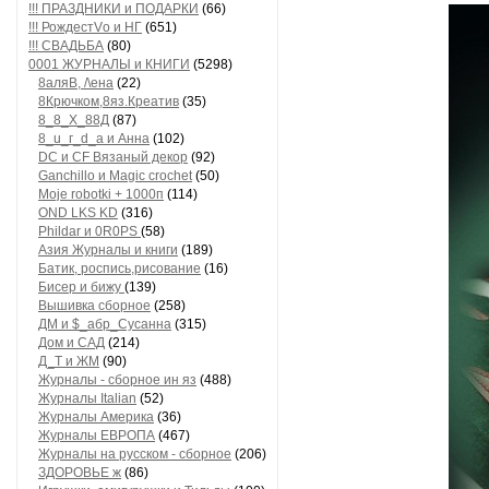
!!! ПРАЗДНИКИ и ПОДАРКИ
(66)
!!! РождестVо и НГ
(651)
!!! СВАДЬБА
(80)
0001 ЖУРНАЛЫ и КНИГИ
(5298)
8аляB, /\ена
(22)
8Крючком,8яз.Креатив
(35)
8_8_Х_88Д
(87)
8_u_г_d_a и Анна
(102)
DC и CF Вязаный декор
(92)
Ganchillo и Magic crochet
(50)
Moje robotki + 1000п
(114)
OND LKS KD
(316)
Phildar и 0R0PS
(58)
Азия Журналы и книги
(189)
Батик, роспись,рисование
(16)
Бисер и бижу
(139)
Вышивка сборное
(258)
ДМ и $_абр_Сусанна
(315)
Дом и САД
(214)
Д_Т и ЖМ
(90)
Журналы - сборное ин яз
(488)
Журналы Italian
(52)
Журналы Америка
(36)
Журналы ЕВРОПА
(467)
Журналы на русском - сборное
(206)
ЗДОРОВЬЕ ж
(86)