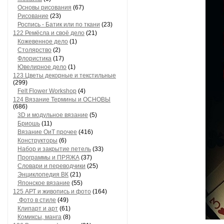
Основы рисования
(67)
Рисование
(23)
Роспись - Батик или по ткани
(23)
122 Ремёсла и своё дело
(21)
Кожевенное дело
(1)
Столярство
(2)
Флористика
(17)
Ювелирное дело
(1)
123 Цветы декорные и текстильные
(299)
Felt Flower Workshop
(4)
124 Вязание Термины и ОСНОВЫ
(686)
3D и модульное вязание
(5)
Бриошь
(11)
Вязание ОиТ прочее
(416)
Конструкторы
(6)
Набор и закрытие петель
(33)
Программы и ПРЯЖА
(37)
Словари и переводчики
(25)
Энциклопедия ВК
(21)
Японское вязание
(55)
125 АРТ и живопись и фото
(164)
Фото в стиле
(49)
Клипарт и арт
(61)
Комиксы, манга
(8)