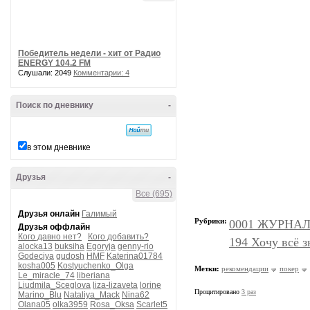
Победитель недели - хит от Радио
ENERGY 104.2 FM
Слушали: 2049
Комментарии: 4
Поиск по дневнику
-
в этом дневнике
Друзья
-
Все (695)
Друзья онлайн
Галимый
Рубрики:
0001 ЖУРНАЛ
Друзья оффлайн
Кого давно нет?
Кого добавить?
194 Хочу всё з
alocka13
buksiha
Egoryja
genny-rio
Godeciya
gudosh
HMF
Katerina01784
kosha005
Kostyuchenko_Olga
Метки:
рекомендации
покер
Le_miracle_74
liberiana
Liudmila_Sceglova
liza-lizaveta
lorine
Процитировано
3 раз
Marino_Blu
Nataliya_Mack
Nina62
Olana05
olka3959
Rosa_Oksa
Scarlet5