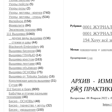
Узоры бабочки
(9)
Узоры пейсли
(5)
Узоры розы
(2)
Узоры, мотивы - крючок
(740)
Узоры, мотивы - спицы
(534)
Филейное
(158)
Фриволите
(84)
Рубрики:
0001 ЖУРНАЛ
Эксклюзив техники
(60)
0001 ЖУРНАЛЫ
111 Вышивка
(1060)
... другие виды вышивки
(136)
194 Хочу всё з
... стежки и швы
(44)
Blackwork Embroidery
(4)
Метки:
рекомендации
саморазв
Вышивка бисером
(38)
Вышивка ГЛАДЬЮ
(14)
Процитировано
6 раз
Вышивка крестом
(163)
Вышивка лентами
(40)
Вышивка объёмная
(46)
Вышивка ОСНОВЫ
(75)
Вышивка от Totsuka Sadako
(16)
АРХИВ - ИЗ
Королевская школа вышивки
(31)
Сутаж
(8)
Ƹ̴Ӂ̴Ʒ ПРАКТИ
112 Бисер и бижу
(800)
БаБоЧки и птички разными
техниками
(46)
Воскресенье, 06 Февраля 2022 г. 
Бисер - ОСНОВЫ
(48)
https:
Бисер - ткачество + жгуты
(32)
Бисер - украшения
(100)