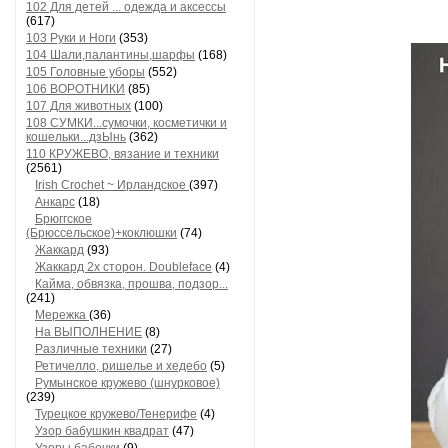
102 Для детей ... одежда и аксессы
(617)
103 Руки и Ноги
(353)
104 Шали,палантины,шарфы
(168)
105 Головные уборы
(552)
106 ВОРОТНИКИ
(85)
107 Для животных
(100)
108 СУМКИ...сумочки, косметички и
кошельки...дзЫнь
(362)
110 КРУЖЕВО, вязание и техники
(2561)
Irish Crochet ~ Ирландское
(397)
Анкарс
(18)
Брюггское
(Брюссельское)+коклюшки
(74)
Жаккард
(93)
Жаккард 2х сторон. Doubleface
(4)
Кайма, обвязка, прошва, подзор...
(241)
Мережка
(36)
На ВЫПОЛНЕНИЕ
(8)
Различные техники
(27)
Ретичелло, ришелье и хедебо
(5)
Румынское кружево (шнурковое)
(239)
Турецкое кружево/Тенерифе
(4)
Узор бабушкин квадрат
(47)