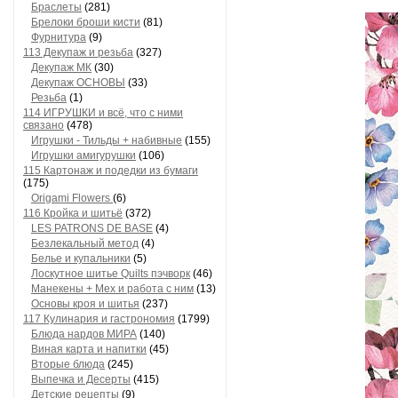
Браслеты
(281)
Брелоки броши кисти
(81)
Фурнитура
(9)
113 Декупаж и резьба
(327)
Декупаж МК
(30)
Декупаж ОСНОВЫ
(33)
Резьба
(1)
114 ИГРУШКИ и всё, что с ними
связано
(478)
Игрушки - Тильды + набивные
(155)
Игрушки амигурушки
(106)
115 Картонаж и подедки из бумаги
(175)
Origami Flowers
(6)
116 Кройка и шитьё
(372)
LES PATRONS DE BASE
(4)
Безлекальный метод
(4)
Белье и купальники
(5)
Лоскутное шитье Quilts пэчворк
(46)
Манекены + Мех и работа с ним
(13)
Основы кроя и шитья
(237)
117 Кулинария и гастрономия
(1799)
Блюда нардов МИРА
(140)
Виная карта и напитки
(45)
Вторые блюда
(245)
Выпечка и Десерты
(415)
Детские рецепты
(9)