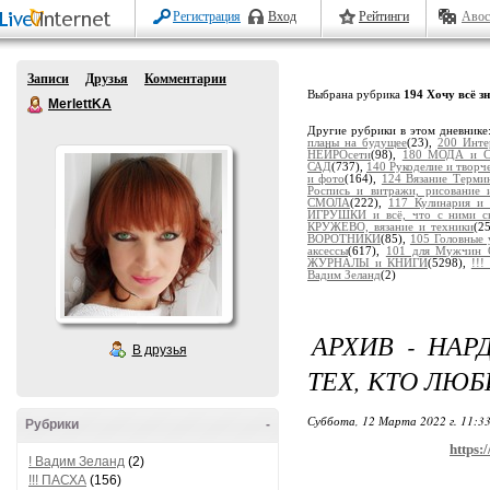
Регистрация
Вход
Рейтинги
Авос
Записи
Друзья
Комментарии
Выбрана рубрика
194 Хочу всё з
MerlettKA
Другие рубрики в этом дневнике
планы на будущее
(23),
200 Инте
НЕЙРОсети
(98),
180 МОДА и 
САД
(737),
140 Рукоделие и творч
и фото
(164),
124 Вязание Терм
Роспись и витражи, рисование
СМОЛА
(222),
117 Кулинария и 
ИГРУШКИ и всё, что с ними св
КРУЖЕВО, вязание и техники
(2
ВОРОТНИКИ
(85),
105 Головные
аксессы
(617),
101 для Мужчин 
ЖУРНАЛЫ и КНИГИ
(5298),
!!
Вадим Зеланд
(2)
АРХИВ - НАР
В друзья
ТЕХ, КТО ЛЮ
Суббота, 12 Марта 2022 г. 11:3
Рубрики
-
https:
! Вадим Зеланд
(2)
!!! ПАСХА
(156)