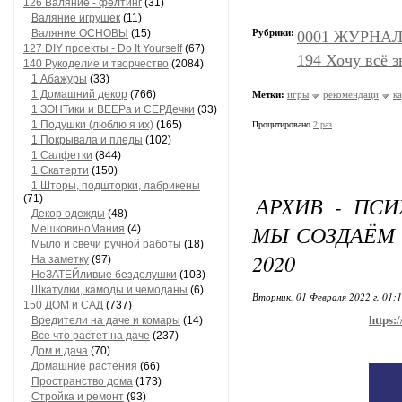
126 Валяние - фелтинг
(31)
Валяние игрушек
(11)
Валяние ОСНОВЫ
(15)
Рубрики:
0001 ЖУРНАЛЫ
127 DIY проекты - Do It Yourself
(67)
194 Хочу всё з
140 Рукоделие и творчество
(2084)
1 Абажуры
(33)
1 Домашний декор
(766)
Метки:
игры
рекомендаци
к
1 ЗОНТики и ВЕЕРа и СЕРДечки
(33)
1 Подушки (люблю я их)
(165)
Процитировано
2 раз
1 Покрывала и пледы
(102)
1 Салфетки
(844)
1 Скатерти
(150)
1 Шторы, подшторки, лабрикены
АРХИВ - ПС
(71)
Декор одежды
(48)
МЫ СОЗДАЁМ 
МешковиноМания
(4)
Мыло и свечи ручной работы
(18)
2020
На заметку
(97)
НеЗАТЕЙливые безделушки
(103)
Шкатулки, камоды и чемоданы
(6)
Вторник, 01 Февраля 2022 г. 01:
150 ДОМ и САД
(737)
https:
Вредители на даче и комары
(14)
Все что растет на даче
(237)
Дом и дача
(70)
Домашние растения
(66)
Пространство дома
(173)
Стройка и ремонт
(93)