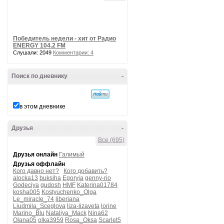
Победитель недели - хит от Радио
ENERGY 104.2 FM
Слушали: 2049
Комментарии: 4
Поиск по дневнику
-
в этом дневнике
Друзья
-
Все (695)
Друзья онлайн
Галимый
Друзья оффлайн
Кого давно нет?
Кого добавить?
alocka13
buksiha
Egoryja
genny-rio
Godeciya
gudosh
HMF
Katerina01784
kosha005
Kostyuchenko_Olga
Le_miracle_74
liberiana
Liudmila_Sceglova
liza-lizaveta
lorine
Marino_Blu
Nataliya_Mack
Nina62
Olana05
olka3959
Rosa_Oksa
Scarlet5