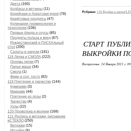
Диета
(160)
Колбасы и ветчины
(11)
Рубрики:
116 Кройка и шитьё/L
Корейская и Азиатская кухня
(78)
Крафтовые продукты
(47)
Кулинария терминология и
технологии
(106)
Первые блюда и соусы
(85)
Продукты польза и вред
(67)
СТАРТ ПУБЛИ
Рождественский и ПАСХАльный
стол
(200)
ВЫКРОЙКИ П
Салаты и закуски
(181)
118 Лепка и СМОЛА
(222)
Основы лепки
(7)
Воскресенье, 24 Января 2021 г. 0
Папье-маше
(34)
Смола
(1)
Фимо и сол. тесто
(82)
119 Плетение и ткачество
(144)
Кумихимо
(3)
Макраме
(44)
Плетение из лозы
(2)
Ткачество
(4)
Узлы
(22)
120 Проволока и молнии
(168)
121 Роспись и витражи, рисование
иСТЕКЛО
(250)
Витражи
(15)
Мозайка
(6)