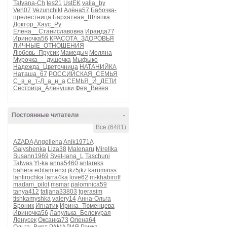
Tatyana-Ch
tes21
UstEK
valia_by
Veh07
VezunchikI
Алёна57
Бабочка-
прелестница
Бархатная_Шляпка
Доктор_Хаус_Ру
Елена__Станиславовна
Ираида77
Ириночка56
КРАСОТА_ЗДОРОВЬЯ
ЛИЧНЫЕ_ОТНОШЕНИЯ
Любовь_Прусик
Мамедыч
Меляна
Мурочка_-_душечка
Мыфыко
Надежда_Цветочница
НАТАНИЙКА
Наташа_67
РОССИЙСКАЯ_СЕМЬЯ
С_в_е_т-Л_а_н_а
СЕМЬЯ_И_ДЕТИ
Сестрица_Аленушки
Фея_Вевея
Постоянные читатели
-
Все (6481)
AZADA
Angellena
Anik1971A
Galyshenka
Liza38
Malenaru
Mirellka
Susann1969
Svet-lana_L
Taschunj
Tatwas
Yl-ka
anna5460
antareks
bahera
editam
enxi
jkz5jkz
karuminss
lanfirochka
larra4ka
love62
m-khabiroff
madam_pilot
msmar
palomnica59
tanya412
tatjana33803
tgerasim
tishkamyshka
valery14
Анна-Ольга
Броник
Игнатик
Ирина_Тюменцева
Ириночка56
Лапулька_Белокурая
Ленусек
Оксанка73
Олена64