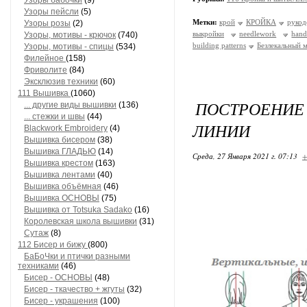
Узоры бабочки
(9)
Узоры пейсли
(5)
Метки:
крой
КРОЙКА
рукод
Узоры розы
(2)
выкройки
needlework
hand
Узоры, мотивы - крючок
(740)
building patterns
Безлекальный 
Узоры, мотивы - спицы
(534)
Филейное
(158)
Фриволите
(84)
Эксклюзив техники
(60)
111 Вышивка
(1060)
ПОСТРОЕНИЕ 
... другие виды вышивки
(136)
... стежки и швы
(44)
ЛИНИИ
Blackwork Embroidery
(4)
Вышивка бисером
(38)
Вышивка ГЛАДЬЮ
(14)
Среда, 27 Января 2021 г. 07:13
+
Вышивка крестом
(163)
Вышивка лентами
(40)
Вышивка объёмная
(46)
Вышивка ОСНОВЫ
(75)
Вышивка от Totsuka Sadako
(16)
Королевская школа вышивки
(31)
Сутаж
(8)
112 Бисер и бижу
(800)
БаБоЧки и птички разными
техниками
(46)
Бисер - ОСНОВЫ
(48)
Бисер - ткачество + жгуты
(32)
Бисер - украшения
(100)