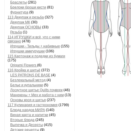
Браслеты
(281)
Брелоки броши кисти
(81)
Фурнитура
(9)
113 Декупаж и резьба
(327)
Декупаж МК
(30)
Декупаж ОСНОВЫ
(33)
Резьба
(1)
114 ИГРУШКИ и всё, что с ними
связано
(478)
Игрушки - Тильды + набивные
(155)
Игрушки амигурушки
(106)
115 Картонаж и подедки из бумаги
(175)
Origami Flowers
(6)
116 Кройка и шитьё
(372)
LES PATRONS DE BASE
(4)
Безлекальный метод
(4)
Белье и купальники
(5)
Лоскутное шитье Quilts пэчворк
(46)
Манекены + Мех и работа с ним
(13)
Основы кроя и шитья
(237)
117 Кулинария и гастрономия
(1799)
Блюда нардов МИРА
(140)
Виная карта и напитки
(45)
Вторые блюда
(245)
Выпечка и Десерты
(415)
Детские рецепты
(9)