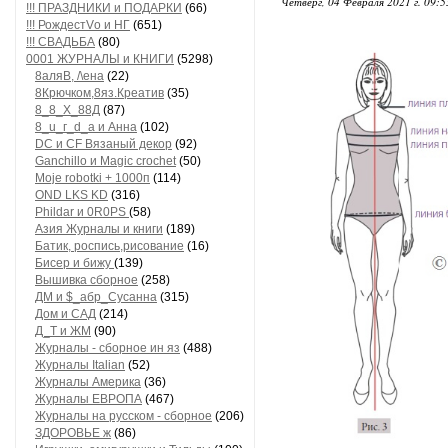
Четверг, 04 Февраля 2021 г. 09:
!!! ПРАЗДНИКИ и ПОДАРКИ
(66)
!!! РождестVо и НГ
(651)
!!! СВАДЬБА
(80)
0001 ЖУРНАЛЫ и КНИГИ
(5298)
8аляB, /\ена
(22)
8Крючком,8яз.Креатив
(35)
8_8_Х_88Д
(87)
8_u_г_d_a и Анна
(102)
DC и CF Вязаный декор
(92)
Ganchillo и Magic crochet
(50)
Moje robotki + 1000п
(114)
OND LKS KD
(316)
Phildar и 0R0PS
(58)
Азия Журналы и книги
(189)
Батик, роспись,рисование
(16)
Бисер и бижу
(139)
Вышивка сборное
(258)
ДМ и $_абр_Сусанна
(315)
Дом и САД
(214)
Д_Т и ЖМ
(90)
Журналы - сборное ин яз
(488)
Журналы Italian
(52)
Журналы Америка
(36)
Журналы ЕВРОПА
(467)
Журналы на русском - сборное
(206)
ЗДОРОВЬЕ ж
(86)