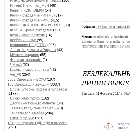
Игрушки, амигурушки и Тильды
(100)
И~ren&The Knitter_MLH
(48)
Квилт и КОКЛЮШКИ
(54)
Книги - рукоделие - ИН ЯЗ
(317)
Книги - рукоделие - РУС
(415)
Книги ВДОХНОВЕНИЯ канал ТГ
(33)
Рубрики:
116 Кройка и шитьё/L
КНИГИ...кроме рукоделки
(131)
Коуч и саморазвитие
(16)
Метки:
needlework
handicraft
Кройка и шитье
(95)
patterns
Buste
manche
ju
Кулинария РЕЦЕПТЫ
(306)
ПОСТРОЕНИЕ БАЗОВОЙ ВЫКР
Лепка, Моделизм и Рисунок
(43)
Мужские издания
(55)
Фэнтези, лавкрафт
(1)
ЧМ всё
(52)
Школьникам/студентам
(43)
БЕЗЛЕКАЛЬН
\/еr_\/К
(254)
0002 Оверсайз и БОХО
(107)
ЛИНИИ ВЫКР
100 Одежда для женщин
(3637)
Блузы,блузоны,кофты и пуловеры
Вторник, 02 Февраля 2021 г. 06:
(1177)
Брюки,юбки,трико
(102)
Двойки,костюмы,комплекты
(64)
Жакеты,кардиганы,пальто
(673)
Жилеты,топы,майки
(204)
Платья,туники
(381)
101 для Мужчин ОДЕЖДА и аксессы
(261)