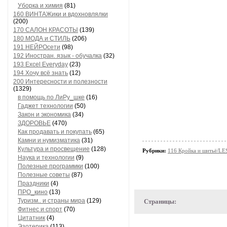
Уборка и химия
(81)
160 ВИНТАЖики и вдохновлялки
(200)
170 САЛОН КРАСОТЫ
(139)
180 МОДА и СТИЛЬ
(206)
191 НЕЙРОсети
(98)
192 Иностран. язык - обучалка
(32)
193 Excel Everyday
(23)
194 Хочу всё знать
(12)
200 Интересности и полезности
(1329)
в помощь по ЛиРу_шке
(16)
Гаджет технологии
(50)
Закон и экономика
(34)
ЗДОРОВЬЕ
(470)
Как продавать и покупать
(65)
Камни и нумизматика
(31)
Культура и просвещение
(128)
Рубрики:
116 Кройка и шитьё/L
Наука и технологии
(9)
Полезные программки
(100)
Полезные советы
(87)
Праздники
(4)
ПРО_кино
(13)
Туризм.. и страны мира
(129)
Страницы:
Фитнес и спорт
(70)
Цитатник
(4)
Эзотерика
(113)