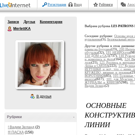
Регистрация
Вход
Рейтинги
Авос
Записи
Друзья
Комментарии
Выбрана рубрика
LES PATRONS 
MerlettKA
Соседние рубрики:
Основы кроя 
купальники
(5),
Безлекальный мето
Другие рубрики в этом дневнике
планы на будущее
(23),
200 Интер
обучалка
(32),
191 НЕЙРОсети
(98
150 ДОМ и САД
(737),
140 Рукоде
и живопись и фото
(164),
124 В
дело
(21),
121 Роспись и витраж
Лепка и СМОЛА
(222),
117 Кулина
ИГРУШКИ и всё, что с ними св
КРУЖЕВО, вязание и техники
(2
ВОРОТНИКИ
(85),
105 Головные
аксессы
(617),
101 для Мужчин 
ЖУРНАЛЫ и КНИГИ
(5298),
!!
Вадим Зеланд
(2)
В друзья
ОСНОВНЫ
КОНСТРУКТ
Рубрики
-
ЛИНИИ
! Вадим Зеланд
(2)
!!! ПАСХА
(156)