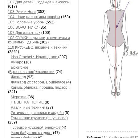
102 Для детей ... одежда и аксессы
(617)
103 Руки и Ноги
(353)
104 Шали,палантины,шарфы
(168)
105 Головные уборы
(552)
106 ВОРОТНИКИ
(85)
107 Для животных
(100)
108 СУМКИ...сумочки, косметички и
кошельки...дзЫнь
(362)
110 КРУЖЕВО, вязание и техники
(2561)
Irish Crochet ~ Ирландское
(397)
Анкарс
(18)
Брюггское
(Брюссельское)+коклюшки
(74)
Жаккард
(93)
Жаккард 2х сторон. Doubleface
(4)
Кайма, обвязка, прошва, подзор...
(241)
Мережка
(36)
На ВЫПОЛНЕНИЕ
(8)
Различные техники
(27)
Ретичелло, ришелье и хедебо
(5)
Румынское кружево (шнурковое)
(239)
Турецкое кружево/Тенерифе
(4)
Узор бабушкин квадрат
(47)
Рубрики:
116 Кройка и шитьё/L