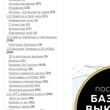
Основы рисования
(67)
Рисование
(23)
Роспись - Батик или по ткани
(23)
122 Ремёсла и своё дело
(21)
Кожевенное дело
(1)
Столярство
(2)
Флористика
(17)
Ювелирное дело
(1)
123 Цветы декорные и текстильные
(299)
Felt Flower Workshop
(4)
124 Вязание Термины и ОСНОВЫ
(686)
3D и модульное вязание
(5)
Бриошь
(11)
Вязание ОиТ прочее
(416)
Конструкторы
(6)
Набор и закрытие петель
(33)
Программы и ПРЯЖА
(37)
Словари и переводчики
(25)
Энциклопедия ВК
(21)
Японское вязание
(55)
125 АРТ и живопись и фото
(164)
Фото в стиле
(49)
Клипарт и арт
(61)
Комиксы, манга
(8)