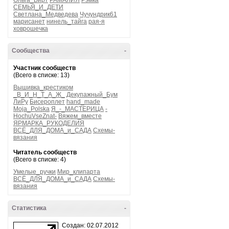
Ольга_Вирт
РАМАЛИЯ
Рэмка
СЕМЬЯ_И_ДЕТИ
Светлана_Медведева
Чучундрик61
марисанет
нинель_тайга
рая-я
ховрошечка
Сообщества
-
Участник сообществ
(Всего в списке: 13)
Вышивка_крестиком
_В_И_Н_Т_А_Ж_
Декупажный_Бум
ЛиРу
Бисероплет
hand_made
Moja_Polska
Я_-_МАСТЕРИЦА
-
HochuVseZnat-
Вяжем_вместе
ЯРМАРКА_РУКОДЕЛИЯ
ВСЁ_ДЛЯ_ДОМА_и_САДА
Схемы-
вязания
Читатель сообществ
(Всего в списке: 4)
Умелые_ручки
Мир_клипарта
ВСЁ_ДЛЯ_ДОМА_и_САДА
Схемы-
вязания
Статистика
-
Создан: 02.07.2012