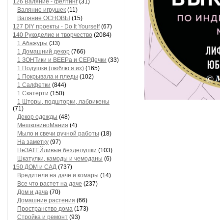
126 Валяние - фелтинг
(31)
Валяние игрушек
(11)
Валяние ОСНОВЫ
(15)
127 DIY проекты - Do It Yourself
(67)
140 Рукоделие и творчество
(2084)
1 Абажуры
(33)
1 Домашний декор
(766)
1 ЗОНТики и ВЕЕРа и СЕРДечки
(33)
1 Подушки (люблю я их)
(165)
1 Покрывала и пледы
(102)
1 Салфетки
(844)
1 Скатерти
(150)
1 Шторы, подшторки, лабрикены
(71)
Декор одежды
(48)
МешковиноМания
(4)
Мыло и свечи ручной работы
(18)
На заметку
(97)
НеЗАТЕЙливые безделушки
(103)
Шкатулки, камоды и чемоданы
(6)
150 ДОМ и САД
(737)
Вредители на даче и комары
(14)
Все что растет на даче
(237)
Дом и дача
(70)
Домашние растения
(66)
Пространство дома
(173)
Стройка и ремонт
(93)