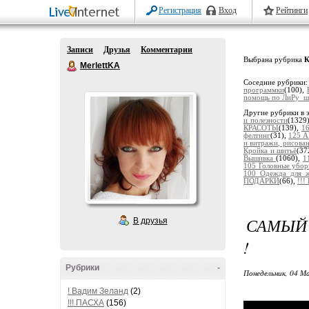
Регистрация
Вход
Рейтинги
Записи
Друзья
Комментарии
Выбрана рубрика
К
MerlettKA
Соседние рубрики
программки
(100),
помощь по ЛиРу_ш
Другие рубрики в 
и полезности
(1329
КРАСОТЫ
(139),
1
фелтинг
(31),
125 А
и витражи, рисов
Кройка и шитьё
(37
Вышивка
(1060),
1
105 Головные убо
100 Одежда для 
ПОДАРКИ
(66),
!!
САМЫЙ 
В друзья
!
Рубрики
-
Понедельник, 04 М
! Вадим Зеланд
(2)
!!! ПАСХА
(156)