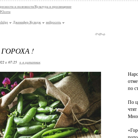
ресности и полезности/Культура и просвещение
РОсети
olidge
Дженифер Кулидж
нейросеть
 ГОРОХА !
22 г. 07:25
+ в цитатник
Наро
отме
по с
По ц
чтят
Мног
«Гор
пото