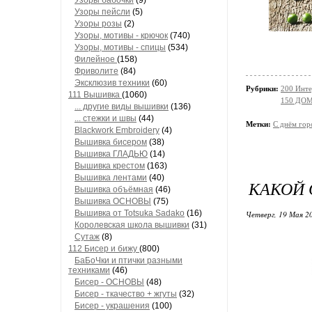
Узоры бабочки
(9)
Узоры пейсли
(5)
Узоры розы
(2)
Узоры, мотивы - крючок
(740)
Узоры, мотивы - спицы
(534)
Филейное
(158)
Фриволите
(84)
Эксклюзив техники
(60)
Рубрики:
200 Инте
111 Вышивка
(1060)
150 ДОМ 
... другие виды вышивки
(136)
... стежки и швы
(44)
Метки:
С днём гор
Blackwork Embroidery
(4)
Вышивка бисером
(38)
Вышивка ГЛАДЬЮ
(14)
Вышивка крестом
(163)
Вышивка лентами
(40)
КАКОЙ 
Вышивка объёмная
(46)
Вышивка ОСНОВЫ
(75)
Вышивка от Totsuka Sadako
(16)
Четверг, 19 Мая 20
Королевская школа вышивки
(31)
Сутаж
(8)
112 Бисер и бижу
(800)
БаБоЧки и птички разными
техниками
(46)
Бисер - ОСНОВЫ
(48)
Бисер - ткачество + жгуты
(32)
Бисер - украшения
(100)