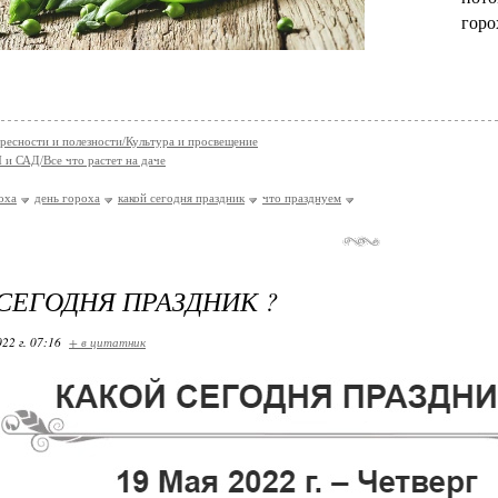
горо
ресности и полезности/Культура и просвещение
и САД/Все что растет на даче
оха
день гороха
какой сегодня праздник
что празднуем
СЕГОДНЯ ПРАЗДНИК ?
22 г. 07:16
+ в цитатник