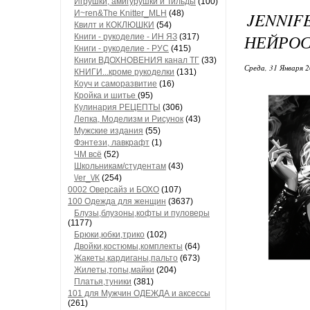
Игрушки, амигурушки и Тильды
(100)
И~ren&The Knitter_MLH
(48)
JENNIF
Квилт и КОКЛЮШКИ
(54)
НЕЙРОС
Книги - рукоделие - ИН ЯЗ
(317)
Книги - рукоделие - РУС
(415)
Книги ВДОХНОВЕНИЯ канал ТГ
(33)
Среда, 31 Января 2
КНИГИ...кроме рукоделки
(131)
Коуч и саморазвитие
(16)
Кройка и шитье
(95)
Кулинария РЕЦЕПТЫ
(306)
Лепка, Моделизм и Рисунок
(43)
Мужские издания
(55)
Фэнтези, лавкрафт
(1)
ЧМ всё
(52)
Школьникам/студентам
(43)
\/еr_\/К
(254)
0002 Оверсайз и БОХО
(107)
100 Одежда для женщин
(3637)
Блузы,блузоны,кофты и пуловеры
(1177)
Брюки,юбки,трико
(102)
Двойки,костюмы,комплекты
(64)
Жакеты,кардиганы,пальто
(673)
Жилеты,топы,майки
(204)
Платья,туники
(381)
101 для Мужчин ОДЕЖДА и аксессы
(261)