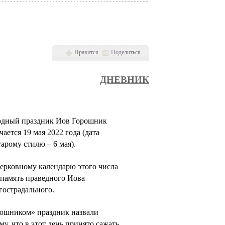
Нравится
Поделиться
ДНЕВНИК
дный праздник Иов Горошник
чается 19 мая 2022 года (дата
тарому стилю – 6 мая).
ерковному календарю этого числа
 память праведного Иова
острадального.
ошником» праздник назвали
му, что в этот день принято сажать