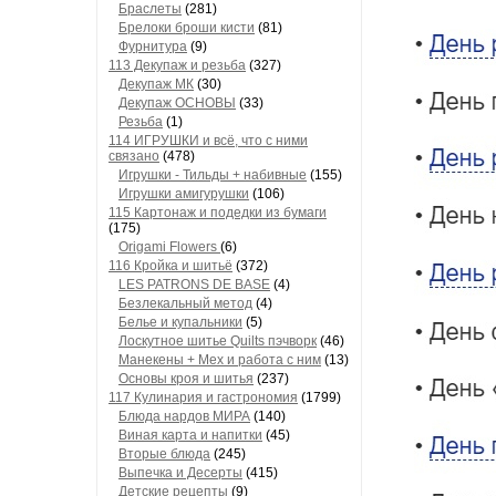
Браслеты
(281)
Брелоки броши кисти
(81)
Фурнитура
(9)
113 Декупаж и резьба
(327)
Декупаж МК
(30)
Декупаж ОСНОВЫ
(33)
Резьба
(1)
114 ИГРУШКИ и всё, что с ними
связано
(478)
Игрушки - Тильды + набивные
(155)
Игрушки амигурушки
(106)
115 Картонаж и подедки из бумаги
(175)
Origami Flowers
(6)
116 Кройка и шитьё
(372)
LES PATRONS DE BASE
(4)
Безлекальный метод
(4)
Белье и купальники
(5)
Лоскутное шитье Quilts пэчворк
(46)
Манекены + Мех и работа с ним
(13)
Основы кроя и шитья
(237)
117 Кулинария и гастрономия
(1799)
Блюда нардов МИРА
(140)
Виная карта и напитки
(45)
Вторые блюда
(245)
Выпечка и Десерты
(415)
Детские рецепты
(9)