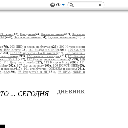
РО_кино
(13),
Праздники
(4),
Полезные советы
(87),
Полезные
ВЬЕ
(470),
Закон и экономика
(34),
Гаджет технологии
(50),
в
ки
(76),
203 ИЩУ и планы на будущее
(23),
200 Интересности
91 НЕЙРОсети
(98),
180 МОДА и СТИЛЬ
(206),
170 САЛОН
(2084),
127 DIY проекты - Do It Yourself
(67),
126 Валяние -
 текстильные
(299),
122 Ремёсла и своё дело
(21),
121 Роспись
пка и СМОЛА
(222),
117 Кулинария и гастрономия
(1799),
116
8),
113 Декупаж и резьба
(327),
112 Бисер и бижу
(800),
111
дзЫнь
(362),
107 Для животных
(100),
106 ВОРОТНИКИ
(85),
 и аксессы
(617),
101 для Мужчин ОДЕЖДА и аксессы
(261),
ВАДЬБА
(80),
!!! РождестVо и НГ
(651),
!!! ПРАЗДНИКИ и
О ... СЕГОДНЯ
ДНЕВНИК