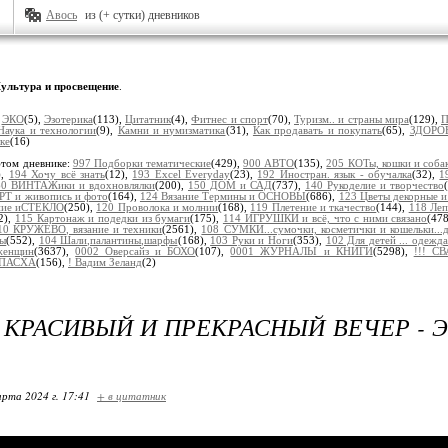
Авось
из (+ сутки) дневников
ультура и просвещение
.
:
ЭКО
(5),
Эзотерика
(113),
Цитатник
(4),
Фитнес и спорт
(70),
Туризм.. и страны мира
(129),
П
Наука и технологии
(9),
Камни и нумизматика
(31),
Как продавать и покупать
(65),
ЗДОРО
ке
(16)
этом дневнике:
997 Подборки тематические
(429),
900 АВТО
(135),
205 КОТы, кошки и соба
),
194 Хочу всё знать
(12),
193 Excel Everyday
(23),
192 Иностран. язык - обучалка
(32),
1
60 ВИНТАЖики и вдохновлялки
(200),
150 ДОМ и САД
(737),
140 Рукоделие и творчество
РТ и живопись и фото
(164),
124 Вязание Термины и ОСНОВЫ
(686),
123 Цветы декорные и
ание иСТЕКЛО
(250),
120 Проволока и молнии
(168),
119 Плетение и ткачество
(144),
118 Ле
2),
115 Картонаж и подедки из бумаги
(175),
114 ИГРУШКИ и всё, что с ними связано
(47
10 КРУЖЕВО, вязание и техники
(2561),
108 СУМКИ...сумочки, косметички и кошельки...
ры
(552),
104 Шали,палантины,шарфы
(168),
103 Руки и Ноги
(353),
102 Для детей ... одежда
женщин
(3637),
0002 Оверсайз и БОХО
(107),
0001 ЖУРНАЛЫ и КНИГИ
(5298),
!!! С
! ПАСХА
(156),
! Вадим Зеланд
(2)
КРАСИВЫЙ И ПРЕКРАСНЫЙ ВЕЧЕР - ЭТ
арта 2024 г. 17:41
+ в цитатник