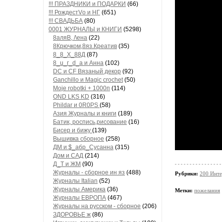
!!! ПРАЗДНИКИ и ПОДАРКИ
(66)
!!! РождестVо и НГ
(651)
!!! СВАДЬБА
(80)
0001 ЖУРНАЛЫ и КНИГИ
(5298)
8аляB, /\ена
(22)
8Крючком,8яз.Креатив
(35)
8_8_Х_88Д
(87)
8_u_г_d_a и Анна
(102)
DC и CF Вязаный декор
(92)
Ganchillo и Magic crochet
(50)
Moje robotki + 1000п
(114)
OND LKS KD
(316)
Phildar и 0R0PS
(58)
Азия Журналы и книги
(189)
Батик, роспись,рисование
(16)
Бисер и бижу
(139)
Вышивка сборное
(258)
ДМ и $_абр_Сусанна
(315)
Дом и САД
(214)
Д_Т и ЖМ
(90)
Журналы - сборное ин яз
(488)
Рубрики:
200 Инте
Журналы Italian
(52)
Журналы Америка
(36)
Метки:
пожелания
Журналы ЕВРОПА
(467)
Журналы на русском - сборное
(206)
ЗДОРОВЬЕ ж
(86)