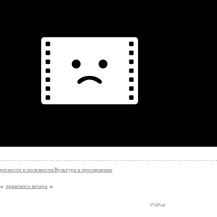
ресности и полезности/Культура и просвещение
приятного вечера