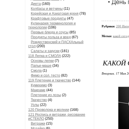
Диета
(160)
Колбасы и ветчины
(11)
Корейская и Азиатская кухня
(78)
Крафтовые продукты
(47)
Кулинария терминология и
Рубрики:
200 Инте
технологии
(106)
Первые блюда и соусы
(85)
Метки:
какой сего
Продукты польза и вред
(67)
Рождественский и ПАСХАльный
стол
(200)
Салаты и закуски
(181)
118 Лепка и СМОЛА
(222)
КАКОЙ 
Основы лепки
(7)
Папье-маше
(34)
Смола
(1)
Вторник, 17 Мая 2
Фимо и сол. тесто
(82)
119 Плетение и ткачество
(144)
Кумихимо
(3)
Макраме
(44)
Плетение из лозы
(2)
Ткачество
(4)
Узлы
(22)
120 Проволока и молнии
(168)
121 Роспись и витражи, рисование
иСТЕКЛО
(250)
Витражи
(15)
Мозайка
(6)