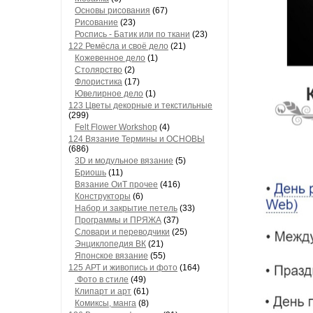
Основы рисования
(67)
Рисование
(23)
Роспись - Батик или по ткани
(23)
122 Ремёсла и своё дело
(21)
Кожевенное дело
(1)
Столярство
(2)
Флористика
(17)
Ювелирное дело
(1)
123 Цветы декорные и текстильные
(299)
Felt Flower Workshop
(4)
124 Вязание Термины и ОСНОВЫ
(686)
3D и модульное вязание
(5)
Бриошь
(11)
Вязание ОиТ прочее
(416)
Конструкторы
(6)
Набор и закрытие петель
(33)
Программы и ПРЯЖА
(37)
Словари и переводчики
(25)
Энциклопедия ВК
(21)
Японское вязание
(55)
125 АРТ и живопись и фото
(164)
Фото в стиле
(49)
Клипарт и арт
(61)
Комиксы, манга
(8)