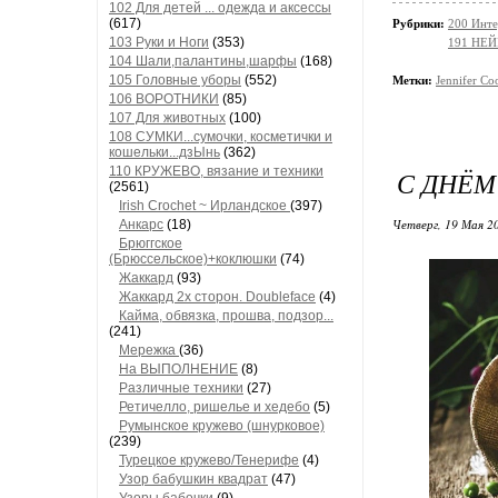
102 Для детей ... одежда и аксессы
(617)
Рубрики:
200 Инте
103 Руки и Ноги
(353)
191 НЕЙ
104 Шали,палантины,шарфы
(168)
105 Головные уборы
(552)
Метки:
Jennifer Co
106 ВОРОТНИКИ
(85)
107 Для животных
(100)
108 СУМКИ...сумочки, косметички и
кошельки...дзЫнь
(362)
110 КРУЖЕВО, вязание и техники
С ДНЁМ
(2561)
Irish Crochet ~ Ирландское
(397)
Четверг, 19 Мая 20
Анкарс
(18)
Брюггское
(Брюссельское)+коклюшки
(74)
Жаккард
(93)
Жаккард 2х сторон. Doubleface
(4)
Кайма, обвязка, прошва, подзор...
(241)
Мережка
(36)
На ВЫПОЛНЕНИЕ
(8)
Различные техники
(27)
Ретичелло, ришелье и хедебо
(5)
Румынское кружево (шнурковое)
(239)
Турецкое кружево/Тенерифе
(4)
Узор бабушкин квадрат
(47)