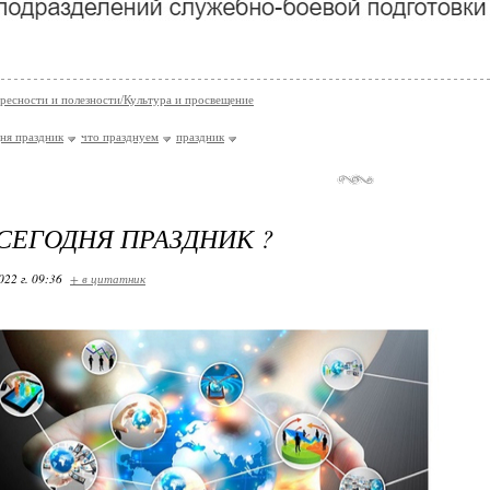
ресности и полезности/Культура и просвещение
дня праздник
что празднуем
праздник
СЕГОДНЯ ПРАЗДНИК ?
022 г. 09:36
+ в цитатник