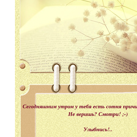
Сегодняшним утром у тебя есть сотня прич
Не веришь? Смотри! ;-)
Улыбнись!..