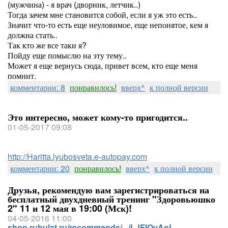
(мужчина) - я врач (дворник, летчик..)
Тогда зачем мне становится собой, если я уж это есть..
Значит что-то есть еще неуловимое, еще непонятое, кем я
должна стать..
Так кто же все таки я?
Пойду еще помыслю на эту тему..
Может я еще вернусь сюда, привет всем, кто еще меня
помнит.
комментарии: 8
понравилось!
вверх^
к полной версии
Это интересно, может кому-то пригодится..
01-05-2017 09:08
http://Haritta.lyubosveta.e-autopay.com
комментарии: 20
понравилось!
вверх^
к полной версии
Друзья, рекомендую вам зарегистрироваться на
бесплатный двухдневный тренинг "Здоровьюшко
2" 11 и 12 мая в 19:00 (Мск)!
04-05-2016 11:00
shop.rubulat.ru/recommends/.../LJFIOvAoL