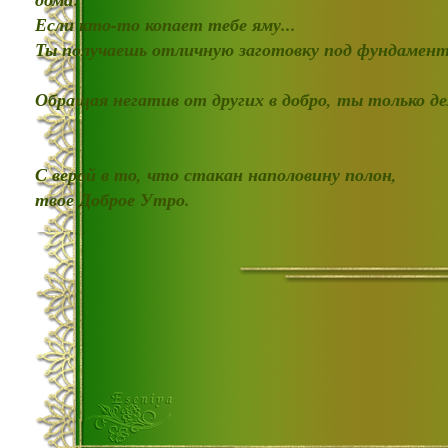
Если кто-то копает тебе яму...
Ты получаешь отличную заготовку под фундамент
Обращая негатив от других в добро, ты только д
С верой в то, что стакан наполовину полон,
твое Доброе Утро.