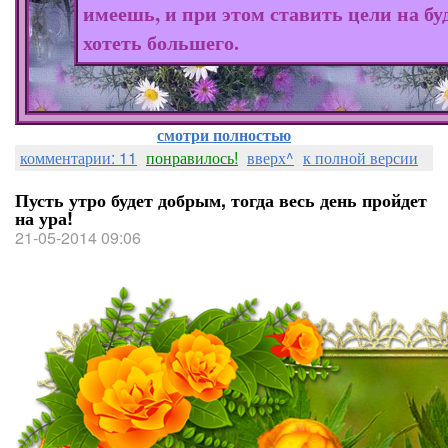
имеешь, и при этом ставить цели на бу
хотеть большего.
смотри полностью
комментарии: 11
понравилось!
вверх^
к полной версии
Пусть утро будет добрым, тогда весь день пройдет
на ура!
21-05-2014 09:06