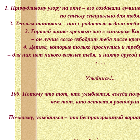
1. Причудливому узору на окне – его создавали лучш
по стеклу специально для тебя
2. Теплым тапочкам – они с радостью ждали тебя 
3. Горячей чашке крепкого чая с синьором К
– он лучше всего взбодрит тебя после крепк
4. Детям, которые только проснулись и тре
– для них нет никого важнее тебя, и никто другой
5. ...
Улыбнись!..
100. Потому что тот, кто улыбается, всегда пол
чем тот, кто остается равнодуш
По-моему, улыбаться – это беспроигрышный вариант