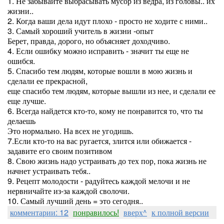
1. Не забывайте выбрасывать мусор из ведра, из головы.. их
жизни..
2. Когда ваши дела идут плохо - просто не ходите с ними..
3. Самый хороший учитель в жизни -опыт
Берет, правда, дорого, но объясняет доходчиво.
4. Если ошибку можно исправить - значит ты еще не
ошибся.
5. Спасибо тем людям, которые вошли в мою жизнь и
сделали ее прекрасной,
еще спасибо тем людям, которые вышли из нее, и сделали ее
еще лучше.
6. Всегда найдется кто-то, кому не понравится то, что ты
делаешь
Это нормально. На всех не угодишь.
7.Если кто-то на вас ругается, злится или обижается -
задавите его своим позитивом
8. Свою жизнь надо устраивать до тех пор, пока жизнь не
начнет устраивать тебя..
9. Рецепт молодости - радуйтесь каждой мелочи и не
нервничайте из-за каждой сволочи.
10. Самый лучший день = это сегодня..
комментарии: 12
понравилось!
вверх^
к полной версии