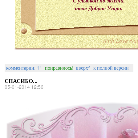
С улыбкой по жизни,
твое Доброе Утро.
комментарии: 11
понравилось!
вверх^
к полной версии
СПАСИБО...
05-01-2014 12:56