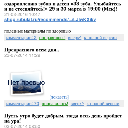
оздоровлению зубов и десен «33 зуба. Улыбайтесь
и не стесняйтесь!» 29 и 30 марта в 19:00 (Мск)!
21-03-2016 10:47
shop.rubulat.ru/recommends/.../LJlwKXikv
полезные материалы по здоровью
комментарии: 2
понравилось!
вверх^
к полной версии
Прекрасного всем дня..
23-07-2014 11:29
[показать]
комментарии: 70
понравилось!
вверх^
к полной версии
Пусть утро будет добрым, тогда весь день пройдет
на ура!
03-07-2014 08:50