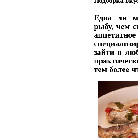
Подборка вку
Едва ли м
рыбу, чем 
аппетитно
специализ
зайти в лю
практическ
тем более ч