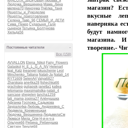
КРАСОТА_ЗДОРОВЬЯ
Любава_я
Людочка_Вершинина
Мама_Дина
магазин? Ес
милена70
Ниноччка
Пчёлка_Таня
Рецепты_и_Рукоделие
вкусные ле
Рецепты_приготовления
Селена_Тавр_96
СЕМЬЯ_И_ДЕТИ
наверняка ес
Сима_Пекер
Сударыня_Галя
сыненок
Татьяна_Болтунова
будут намно
Хильда56
магазина. 
творение.- Чи
Постоянные читатели
-
Все (158)
AVVALLON
Elena_Nikol
Fairy_Flowers
Galaskol
H_E_L_G_A_NV
Helenart
Igal_Katz
Ineangel
Iskuschenie
Leol
Minchenko_Tatiana
Natali-Ja
Natali_14
RYT1609
SelenArt
Valya6827
Zharskaja
ane4ka28
fishechka66
grachstep
guljapsik
janetta1
katlea
letomania
maxsimalistka
natali_4
sancase
shegelen
tancha1259
tati_mama
zopina27
Алёнушшка
Афганка
Госпожа_Садыкова
Заурало4ка
Любовь_Андреевна_С
Людмила_Кременецкая
Людочка_Вершинина
ЛюдьмилаСм
Люмася
Мила_Оли
Н-и-н-ч-а
Ольгуня66
Рябина_Рябинушка
Светхен
Тинуля68