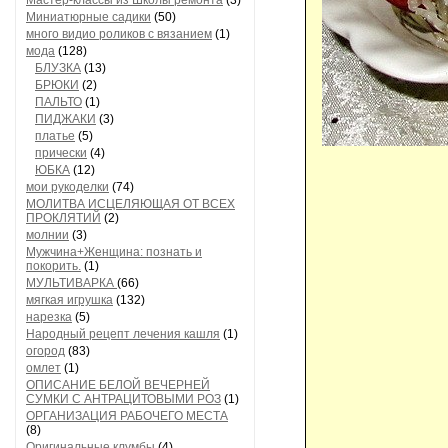
Мастер-классы из Школы ремонта
(3)
Миниатюрные садики
(50)
много видио роликов с вязанием
(1)
мода
(128)
БЛУЗКА
(13)
БРЮКИ
(2)
ПАЛЬТО
(1)
ПИДЖАКИ
(3)
платье
(5)
прически
(4)
ЮБКА
(12)
мои рукоделки
(74)
МОЛИТВА ИСЦЕЛЯЮЩАЯ ОТ ВСЕХ
ПРОКЛЯТИЙ
(2)
молнии
(3)
Мужчина+Женщина: познать и
покорить.
(1)
МУЛЬТИВАРКА
(66)
мягкая игрушка
(132)
нарезка
(5)
Народный рецепт лечения кашля
(1)
огород
(83)
омлет
(1)
ОПИСАНИЕ БЕЛОЙ ВЕЧЕРНЕЙ
СУМКИ С АНТРАЦИТОВЫМИ РОЗ
(1)
ОРГАНИЗАЦИЯ РАБОЧЕГО МЕСТА
(8)
Оригинальные клумбы
(4)