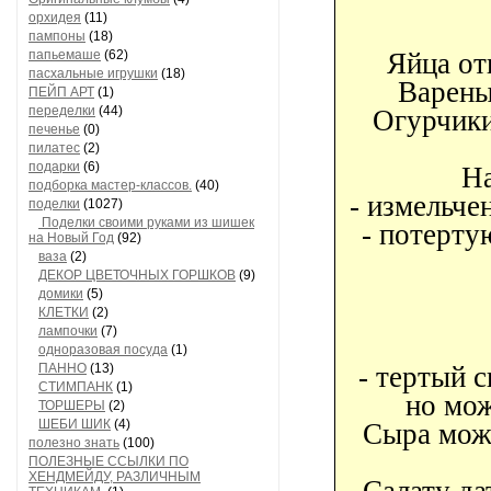
орхидея
(11)
пампоны
(18)
папьемаше
(62)
Яйца отв
пасхальные игрушки
(18)
Варены
ПЕЙП АРТ
(1)
переделки
(44)
Огурчики
печенье
(0)
пилатес
(2)
подарки
(6)
На
подборка мастер-классов.
(40)
- измельче
поделки
(1027)
Поделки своими руками из шишек
- потерту
на Новый Год
(92)
ваза
(2)
ДЕКОР ЦВЕТОЧНЫХ ГОРШКОВ
(9)
домики
(5)
КЛЕТКИ
(2)
лампочки
(7)
одноразовая посуда
(1)
ПАННО
(13)
- тертый с
СТИМПАНК
(1)
но мо
ТОРШЕРЫ
(2)
ШЕБИ ШИК
(4)
Сыра можн
полезно знать
(100)
ПОЛЕЗНЫЕ ССЫЛКИ ПО
ХЕНДМЕЙДУ, РАЗЛИЧНЫМ