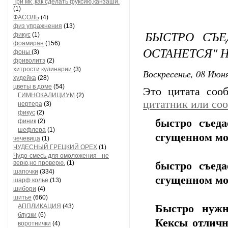
Три мк ,как сделать фуксию,канзаши.
(1)
ФАСОЛЬ
(4)
физ упражнения
(13)
БЫСТРО СЪЕ
фикус
(1)
фоамиран
(156)
ОСТАНЕТСЯ" 
фоны
(3)
фриволитэ
(2)
хитрости кулинарии
(3)
Воскресенье, 08 Июня
худейка
(28)
цветы в доме
(54)
Это цитата со
ГИМНОКАЛИЦИУМ
(2)
цитатник или со
нертера
(3)
фикус
(2)
быстро съед
финик
(2)
шефлера
(1)
сгущенном мо
чечевица
(1)
ЧУДЕСНЫЙ ГРЕЦКИЙ ОРЕХ
(1)
Чудо-смесь для омоложения - не
верю,но проверю.
(1)
быстро съед
шапочки
(334)
сгущенном мо
шарф колье
(13)
шибори
(4)
шитье
(660)
АППЛИКАЦИЯ
(43)
Быстро нужн
блузки
(6)
Кексы отлично
воротнички
(4)