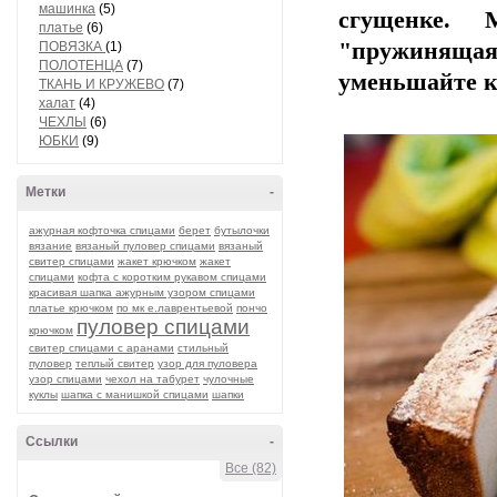
машинка
(5)
сгущенке. 
платье
(6)
"пружинящая"
ПОВЯЗКА
(1)
ПОЛОТЕНЦА
(7)
уменьшайте к
ТКАНЬ И КРУЖЕВО
(7)
халат
(4)
ЧЕХЛЫ
(6)
ЮБКИ
(9)
Метки
-
ажурная кофточка спицами
берет
бутылочки
вязание
вязаный пуловер спицами
вязаный
свитер спицами
жакет крючком
жакет
спицами
кофта с коротким рукавом спицами
красивая шапка ажурным узором спицами
платье крючком
по мк е.лаврентьевой
пончо
пуловер спицами
крючком
свитер спицами с аранами
стильный
пуловер
теплый свитер
узор для пуловера
узор спицами
чехол на табурет
чулочные
куклы
шапка с манишкой спицами
шапки
Ссылки
-
Все (82)