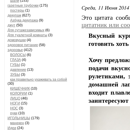
шали
(153)
газетные трубочки
(175)
Среда, 11 Июня 2014 
постеры
(1)
декупаж
(627)
Это цитата соо
Азбука декупажа
(9)
цитатник или со
джут
(50)
Для сутажезависимых
(6)
Вкусный кур
Для туалетной комнаты
(3)
домовушки
(4)
готовить хоть
здоровое питание
(58)
здоровье
(412)
ВОЛОСЫ
(6)
Хочу предлож
ГЛАЗА
(4)
ГУБЫ
(1)
подачи вкусн
давление
(13)
ЗУБЫ
(3)
рулетиками, 
как правильно ухаживать за собой
домашней лап
(30)
КИШЕЧНИК
(10)
входит плавл
КОЛОРИИ
(1)
ЛИЦО
(46)
заинтересуют 
НОГИ
(15)
НОС
(3)
руки
(10)
ИГОЛЬНИЦЫ
(179)
манекен
(3)
Идеи
(24)