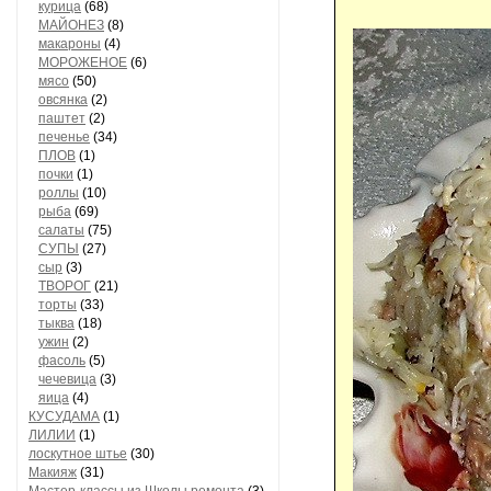
курица
(68)
МАЙОНЕЗ
(8)
макароны
(4)
МОРОЖЕНОЕ
(6)
мясо
(50)
овсянка
(2)
паштет
(2)
печенье
(34)
ПЛОВ
(1)
почки
(1)
роллы
(10)
рыба
(69)
салаты
(75)
СУПЫ
(27)
сыр
(3)
ТВОРОГ
(21)
торты
(33)
тыква
(18)
ужин
(2)
фасоль
(5)
чечевица
(3)
яица
(4)
КУСУДАМА
(1)
ЛИЛИИ
(1)
лоскутное штье
(30)
Макияж
(31)