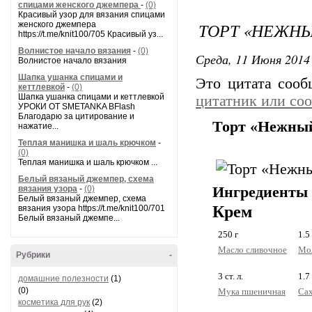
спицами женского джемпера
-
(0)
Красивый узор для вязания спицами
ТОРТ «НЕЖН
женского джемпера
https://t.me/knit100/705 Красивый уз...
Волнистое начало вязания
-
(0)
Среда, 11 Июня 2014 
Волнистое начало вязания
Шапка ушанка спицами и
Это цитата соо
кеттлевкой
-
(0)
Шапка ушанка спицами и кеттлевкой
цитатник или со
УРОКИ ОТ SMETANKA BFlash
Благодарю за цитирование и
Торт «Нежны
нажатие...
Теплая манишка и шаль крючком
-
(0)
Теплая манишка и шаль крючком ...
Белый вязаный джемпер, схема
вязания узора
-
(0)
Ингредиенты 
Белый вязаный джемпер, схема
Крем
вязания узора https://t.me/knit100/701
Белый вязаный джемпе...
250
г
1.5
Масло сливочное
Мо
Рубрики
-
3
ст. л.
1.7
домашние полезности
(1)
(0)
Мука пшеничная
Са
косметика для рук
(2)