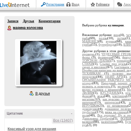
Регистрация
Вход
Рейтинги
Авос
Записи
Друзья
Комментарии
Выбрана рубрика
кулинария
.
марина колосова
Вложенные рубрики:
яица
(4),
чеч
рыба
(69),
роллы
(10),
почки
(1
МАЙОНЕЗ
(8),
курица
(68),
каш
грибы
(15),
бутерброды
(19),
БЛИ
Другие рубрики в этом дневнике
проверю.
(1),
ЧУДЕСНЫЙ ГРЕЦК
фоны
(3),
фоамиран
(156),
фикус
ТОРСИОН -ПАПЬЕ
(7),
топиарии
СТИХИ
(1),
Ссылки про куклы
(2
скрап и квиллинг
(67),
Скачиваем 
Профессия написана на вашей ла
ТЕХНИКАМ,
(1),
полезно зна
переделки
(44),
ПЕЙП АРТ
(1),
ОРГАНИЗАЦИЯ РАБОЧЕГО МЕ
огород
(83),
Народный рецепт л
познать и покорить.
(1),
молнии
(
видио роликов с вязанием
(1),
Ми
ЛИЛИИ
(1),
КУСУДАМА
(1),
кук
В друзья
фонов
(1),
кожа
(48),
ключница
(2
негатива?
(2),
как красиво завяза
интернет
(13),
интересно
(43),
и
ИГРУШКИ
(23),
из мешковины
(
домовушки
(4),
домашние полезн
трубочки
(175),
вязка на спицах
(2
Цитатник
-
полн
(40),
Все здорово! Ну и пр
Даниловны Горбачёв
(1),
ВОЛШ
Все (13407)
валяние
(88),
валентинки
(64),
бут
рук
(2),
(0)
Красивый узор для вязания