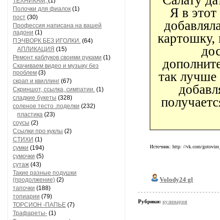
Салату да
ТЕХНИКАМ,
(1)
Полочки для фиалок
(1)
Я в этот
пост
(30)
добавляла
Профессия написана на вашей
ладони
(1)
картошку, 
ПЭЧВОРК БЕЗ ИГОЛКИ.
(64)
дос
АПЛИКАЦИЯ
(15)
Ремонт каблуков своими руками
(1)
дополните
Скачиваем видео и музыку без
проблем
(3)
так лучше 
скрап и квиллинг
(67)
добавл
Скриншот, ссылка, симпатии.
(1)
сладкие букеты
(328)
получаетс
соленое тесто .поделки
(232)
пластика
(23)
соусы
(2)
Ссылки про куклы
(2)
СТИХИ
(1)
Источник: http: //vk.com/gotovi
сумки
(194)
сумочки
(5)
сутаж
(43)
Такие разные подушки
Volody24 gl
(продолжение)
(2)
тапочки
(188)
топиарии
(79)
Рубрики:
кулинария
ТОРСИОН -ПАПЬЕ
(7)
Трафареты-
(1)