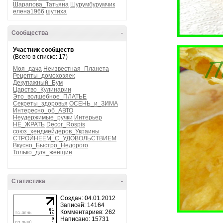
Шарапова_Татьяна
Шурумбурумчик
елена1966
шутиха
Сообщества
-
Участник сообществ
(Всего в списке: 17)
Моя_дача
Неизвестная_Планета
Рецепты_домохозяек
Декупажный_Бум
Царство_Кулинарии
Это_волшебное_ПЛАТЬЕ
Секреты_здоровья
ОСЕНЬ_и_ЗИМА
Интересно_об_АВТО
Неудержимые_ручки
Интерьер
НЕ_ЖРАТЬ
Decor_Rospis
союз_хендмейдеров_Украины
СТРОЙНЕЕМ_С_УДОВОЛЬСТВИЕМ
Вкусно_Быстро_Недорого
Только_для_женщин
Статистика
-
Создан: 04.01.2012
Записей: 14164
Комментариев: 262
Написано: 15731