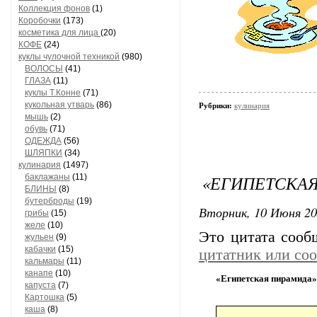
Коллекция фонов
(1)
Коробочки
(173)
косметика для лица
(20)
КОФЕ
(24)
куклы чулочной техникой
(980)
ВОЛОСЫ
(41)
ГЛАЗА
(11)
куклы Т.Конне
(71)
кукольная утварь
(86)
Рубрики:
кулинария
мышь
(2)
обувь
(71)
ОДЕЖДА
(56)
ШЛЯПКИ
(34)
кулинария
(1497)
«ЕГИПЕТСКА
баклажаны
(11)
БЛИНЫ
(8)
бутерброды
(19)
Вторник, 10 Июня 20
грибы
(15)
желе
(10)
Это цитата соо
жульен
(9)
кабачки
(15)
цитатник или со
кальмары
(11)
канапе
(10)
«Египетская пирамида»
капуста
(7)
Картошка
(5)
каша
(8)