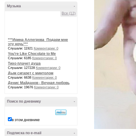
Музыка
-
Все (12)
***Ирина Аллегрова_Подари мне
эту ночь***
Слушали: 11921
Комментарии: 0
You're Like Chocolate to Me
Слушали: 6185
Комментарии: 0
Тихо плачет душа
Слушали: 127228
Комментарии: 0
Дым сигарет с минтолом
Слушали: 6638
Комментарии: 0
Денис Майданов - Вечная любовь
Слушали: 19676
Комментарии: 0
Поиск по дневнику
-
в этом дневнике
Подписка по e-mail
-