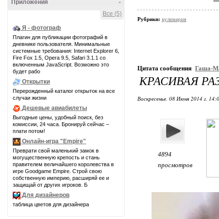
Приложения
-
Все (5)
Рубрики:
кулинария
Я - фотограф
Плагин для публикации фотографий в
дневнике пользователя. Минимальные
системные требования: Internet Explorer 6,
Fire Fox 1.5, Opera 9.5, Safari 3.1.1 со
включенным JavaScript. Возможно это
Цитата сообщения
Гаша-М
будет рабо
КРАСИВАЯ РА
Открытки
Перерожденный каталог открыток на все
случаи жизни
Воскресенье, 08 Июня 2014 г. 14:
Дешевые авиабилеты
Выгодные цены, удобный поиск, без
комиссии, 24 часа. Бронируй сейчас –
плати потом!
Онлайн-игра "Empire"
Преврати свой маленький замок в
4894
могущественную крепость и стань
правителем величайшего королевства в
просмотров
игре Goodgame Empire. Строй свою
собственную империю, расширяй ее и
защищай от других игроков. Б
Для дизайнеров
таблица цветов для дизайнера