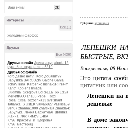
Интересы
-
Рубрики:
кулинария
Все (1)
холодный фарфор
ЛЕПЕШКИ НА
Друзья
-
БЫСТРЫЕ, ВК
Все (436)
Друзья онлайн
Ирина-ажур
alocka13
Воскресенье, 08 Июня
руки_без_скуки
галина5819
Друзья оффлайн
Кого давно нет?
Кого добавить?
Это цитата соо
Babyshka
BARGUZIN
Galche
Gania
цитатник или со
IrchaV
Irina_Karpenko
Irisha-SR
irsa-m
Kantri
Koblenz
limada
Liudmila_Sceglova
LoReLLa_66
Ltava
Лепешки на в
MerlettKA
Olana05
Pepel_Rozi
Rosa_Oksa
Rozochka13
svetshant
дешевые
Tatianka_S
UstEK
Valya6827
Vasilisa59
Veh07
zhanna1000
Zharskaja
Zinaida-k
Бабулька_Ленка
Бархатная_Шляпка
Жанна_Лях
КИМУЛЕЧКА
В доме закон
Клуб_Красоты_и_Здоровья
Клуб_мастериц
завтрак све