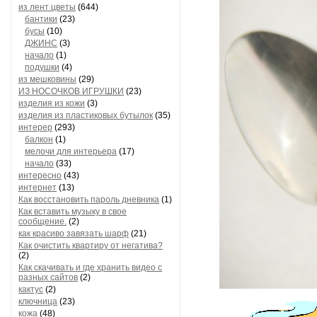
из лент цветы
(644)
бантики
(23)
бусы
(10)
ДЖИНС
(3)
начало
(1)
подушки
(4)
из мешковины
(29)
ИЗ НОСОЧКОВ ИГРУШКИ
(23)
изделия из кожи
(3)
изделия из пластиковых бутылок
(35)
интерер
(293)
балкон
(1)
мелочи для интерьера
(17)
начало
(33)
интересно
(43)
интернет
(13)
Как восстановить пароль дневника
(1)
Как вставить музыку в свое
сообщение.
(2)
как красиво завязать шарф
(21)
Как очистить квартиру от негатива?
(2)
Как скачивать и где хранить видео с
разных сайтов
(2)
кактус
(2)
ключница
(23)
кожа
(48)