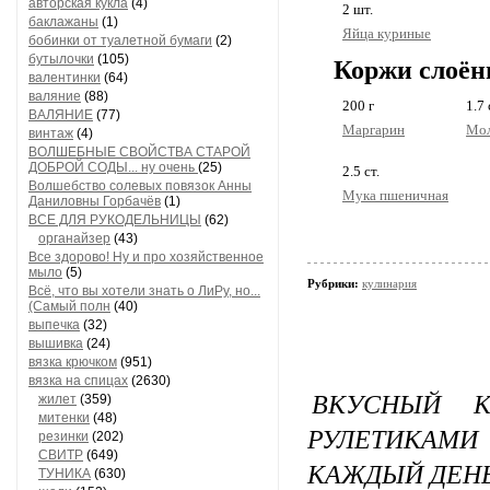
авторская кукла
(4)
2
шт.
баклажаны
(1)
Яйца куриные
бобинки от туалетной бумаги
(2)
бутылочки
(105)
Коржи слоён
валентинки
(64)
валяние
(88)
200
г
1.7
ВАЛЯНИЕ
(77)
Маргарин
Мол
винтаж
(4)
ВОЛШЕБНЫЕ СВОЙСТВА СТАРОЙ
ДОБРОЙ СОДЫ... ну очень
(25)
2.5
ст.
Волшебство солевых повязок Анны
Мука пшеничная
Даниловны Горбачёв
(1)
ВСЕ ДЛЯ РУКОДЕЛЬНИЦЫ
(62)
органайзер
(43)
Все здорово! Ну и про хозяйственное
мыло
(5)
Рубрики:
кулинария
Всё, что вы хотели знать о ЛиРу, но...
(Самый полн
(40)
выпечка
(32)
вышивка
(24)
вязка крючком
(951)
вязка на спицах
(2630)
ВКУСНЫЙ 
жилет
(359)
митенки
(48)
РУЛЕТИКАМ
резинки
(202)
СВИТР
(649)
КАЖДЫЙ ДЕН
ТУНИКА
(630)