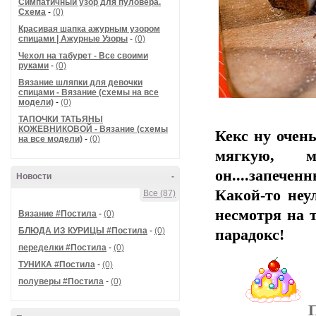
Симпатичный узор для пуловера.
Схема
-
(0)
Красивая шапка ажурным узором
спицами | Ажурные Узоры
-
(0)
Чехол на табурет - Все своими
руками
-
(0)
Вязание шляпки для девочки
спицами - Вязание (схемы на все
модели)
-
(0)
ТАПОЧКИ ТАТЬЯНЫ
КОЖЕВНИКОВОЙ - Вязание (схемы
Кекс ну очень
на все модели)
-
(0)
мягкую, м
он....запече
Новости
-
Какой-то неу
Все (87)
несмотря на т
Вязание #Постила
-
(0)
БЛЮДА ИЗ КУРИЦЫ #Постила
-
(0)
парадокс!
переделки #Постила
-
(0)
ТУНИКА #Постила
-
(0)
полуверы #Постила
-
(0)
П