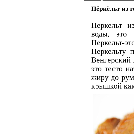
Пёркёльт из г
Перкельт и
воды, это 
Перкельт-эт
Перкельту п
Венгерский 
это тесто н
жиру до рум
крышкой как