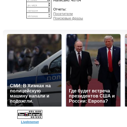
Написано: 40704
Отчеты:
Посетители
Поисковые фразы
СМИ: В Химках на
полицейскую
Где будет встреча
машину напали и
президентов США и
подожгли.
России: Европа?
LiveInternet