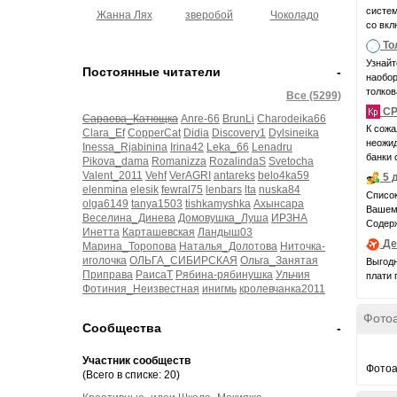
системн
Жанна Лях
зверобой
Чоколадо
со вкл
То
Узнайт
Постоянные читатели
-
наобор
толков
Все (5299)
С
Сараева_Катющка
Anre-66
BrunLi
Charodeika66
К сожа
Clara_Ef
CopperCat
Didia
Discovery1
Dylsineika
неожид
Inessa_Rjabinina
Irina42
Leka_66
Lenadru
банки 
Pikova_dama
Romanizza
RozalindaS
Svetocha
Valent_2011
Vehf
VerAGRI
antareks
belo4ka59
5 
elenmina
elesik
fewral75
lenbars
lta
nuska84
Список
olga6149
tanya1503
tishkamyshka
Ахынсара
Вашем 
Веселина_Динева
Домовушка_Луша
ИРЗНА
Содерж
Инетта
Карташевская
Ландыш03
Де
Марина_Торопова
Наталья_Долотова
Ниточка-
иголочка
ОЛЬГА_СИБИРСКАЯ
Ольга_Занятая
Выгодн
Приправа
РаисаТ
Рябина-рябинушка
Ульчия
плати 
Фотиния_Неизвестная
инигмь
кролевчанка2011
Фото
Сообщества
-
Участник сообществ
Фотоа
(Всего в списке: 20)