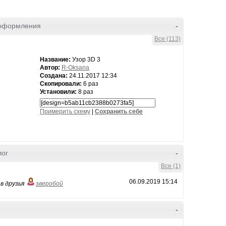
оформления
-
Все (113)
Название:
Узор 3D 3
Автор:
R-Oksana
Создана:
24.11.2017 12:34
Скопировали:
6 раз
Установили:
8 раз
Примерить схему
|
Cохранить себе
лог
-
Все (1)
06.09.2019 15:14
в друзья
зверобой
-