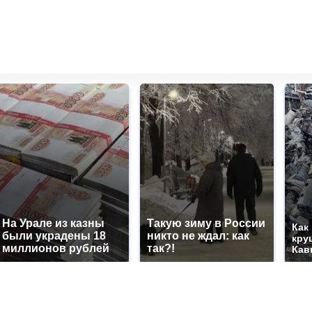
На Урале из казны
Такую зиму в России
Как
были украдены 18
никто не ждал: как
кру
миллионов рублей
так?!
Кав