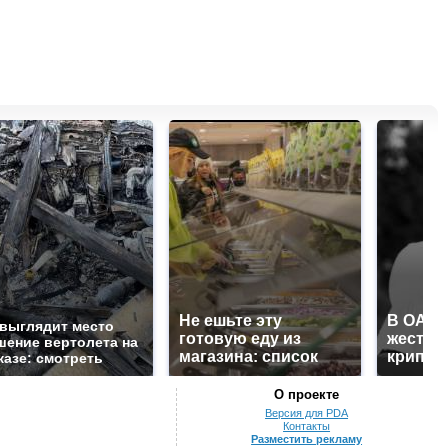
Не ешьте эту
В ОАЭ 
 выглядит место
готовую еду из
жесток
шение вертолета на
магазина: список
крипто
казе: смотреть
О проекте
Версия для PDA
Контакты
Разместить рекламу