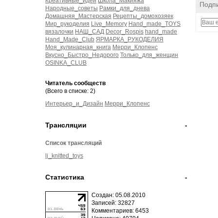
Креативные_идеи
Школа_Макияжа
Подпи
Народные_советы
Рамки_для_днева
Домашняя_Мастерская
Рецепты_домохозяек
Мир_рукоделия
Live_Memory
Hand_made_TOYS
вязалочки
НАШ_САД
Decor_Rospis
hand_made
Hand_Made_Club
ЯРМАРКА_РУКОДЕЛИЯ
Моя_кулинарная_книга
Мерри_Клопенс
Вкусно_Быстро_Недорого
Только_для_женщин
OSINKA_CLUB
Читатель сообществ
(Всего в списке: 2)
Интерьер_и_Дизайн
Мерри_Клопенс
Трансляции
-
Список трансляций
lj_knitted_toys
Статистика
-
Создан: 05.08.2010
Записей: 32827
Комментариев: 6453