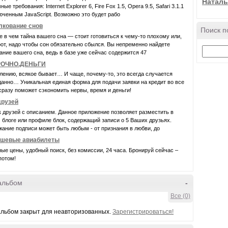
Наталь
ые требования: Internet Explorer 6, Fire Fox 1.5, Opera 9.5, Safari 3.1.1
юченным JavaScript. Возможно это будет рабо
лкование снов
Поиск п
е в чем тайна вашего сна — стоит готовиться к чему-то плохому или,
от, надо чтобы сон обязательно сбылся. Вы непременно найдете
ание вашего сна, ведь в базе уже сейчас содержится 47
РОЧНО.ДЕНЬГИ
лению, всякое бывает… И чаще, почему-то, это всегда случается
анно… Уникальная единая форма для подачи заявки на кредит во все
сразу поможет сэкономить нервы, время и деньги!
друзей
 друзей с описанием. Данное приложение позволяет разместить в
блоге или профиле блок, содержащий записи о 5 Ваших друзьях.
ание подписи может быть любым - от признания в любви, до
шевые авиабилеты
ые цены, удобный поиск, без комиссии, 24 часа. Бронируй сейчас –
потом!
альбом
-
Все (0)
льбом закрыт для неавторизованных.
Зарегистрироваться!