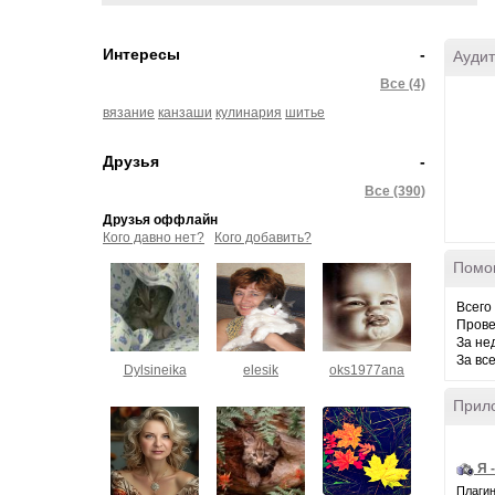
Интересы
-
Аудит
Все (4)
вязание
канзаши
кулинария
шитье
Друзья
-
Все (390)
Друзья оффлайн
Кого давно нет?
Кого добавить?
Помо
Всего
Прове
За не
За вс
Dylsineika
elesik
oks1977ana
Прил
Я 
Плагин