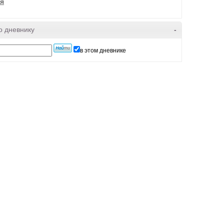
я
о дневнику
-
в этом дневнике