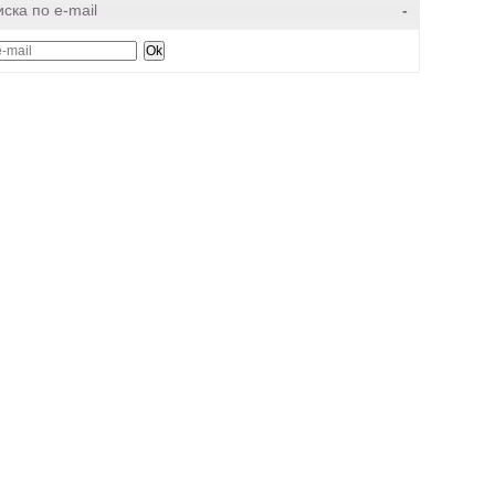
ска по e-mail
-