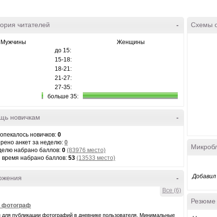
ория читателей
-
Схемы 
Мужчины
Женщины
до 15:
15-18:
18-21:
21-27:
27-35:
больше 35:
щь новичкам
-
 опекалось новичков:
0
рено анкет за неделю:
0
Микроб
делю набрано баллов:
0
(83976 место)
е время набрано баллов:
53
(13533 место)
Добавил 
ожения
-
Все (6)
Резюме
- фотограф
 для публикации фотографий в дневнике пользователя. Минимальные