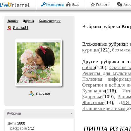
Регистрация
Вход
Рейтинги
Авос
Записи
Друзья
Комментарии
Выбрана рубрика
Вто
Иишка81
Вложенные рубрики:
курицы
(122),
без мяс
Другие рубрики в э
собой
(140),
Счастье т
Рецепты для мультив
Полезная информац
Открытки и всё для н
Кулинария
(116),
Инт
В друзья
Здоровье
(109),
Заним
Животные
(13),
ДЛЯ
Вышивка крестиком
(2
Рубрики
-
Дети
(883)
ПИЦЦА ИЗ КА
раскраска
(71)