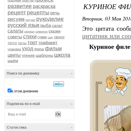
притча
праздник
КУРИНОЕ ФИ
развитие
раскраска
рецепт
рецепты
речь
Вторник, 03 Мая 201
рукоделие
рисуем
ритуал
русский язык
рыба
салат
Это цитата соо
салаты
сказки
сериал
симорон
цитатник или со
стихи
советы
сумки
творог
сыр
торт
трафарет
тесто
тесты
Куриное филе
уход
фильм
фарш
упаковка
школа
цветы
чтение
шаблоны
шьём
Поиск по дневнику
-
в этом дневнике
Подписка по e-mail
-
Статистика
-