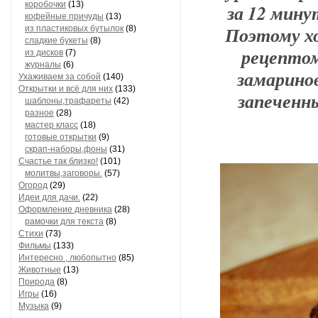
коробочки
(13)
за 12 мину
кофейные причуды
(13)
Поэтому х
из пластиковых бутылок
(8)
сладкие букеты
(8)
рецептом
из дисков
(7)
журналы
(6)
замарино
Ухаживаем за собой
(140)
Открытки и всё для них
(133)
запеченны
шаблоны,трафареты
(42)
разное
(28)
мастер класс
(18)
готовые открытки
(9)
скрап-наборы,фоны
(31)
Счастье так близко!
(101)
молитвы,заговоры.
(57)
Огород
(29)
Идеи для дачи.
(22)
Оформление дневника
(28)
рамочки для текста
(8)
Стихи
(73)
Фильмы
(133)
Интересно , любопытно
(85)
Животные
(13)
Природа
(8)
Игры
(16)
Музыка
(9)