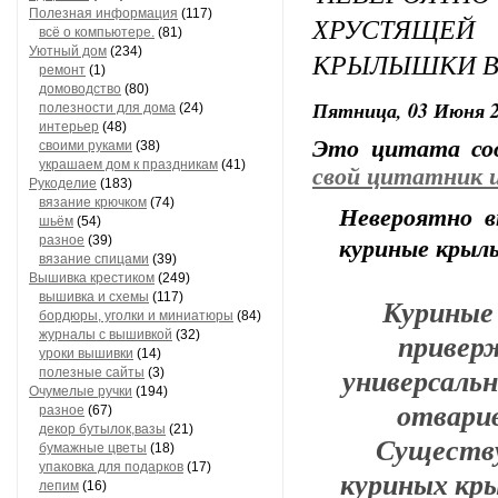
Полезная информация
(117)
ХРУСТЯЩ
всё о компьютере.
(81)
Уютный дом
(234)
КРЫЛЫШКИ В
ремонт
(1)
домоводство
(80)
Пятница, 03 Июня 2
полезности для дома
(24)
интерьер
(48)
Это цитата с
своими руками
(38)
украшаем дом к праздникам
(41)
свой цитатник 
Рукоделие
(183)
вязание крючком
(74)
Невероятно в
шьём
(54)
разное
(39)
куриные крылы
вязание спицами
(39)
Вышивка крестиком
(249)
вышивка и схемы
(117)
Куриные
бордюры, уголки и миниатюры
(84)
приверж
журналы с вышивкой
(32)
уроки вышивки
(14)
универсаль
полезные сайты
(3)
Очумелые ручки
(194)
отварив
разное
(67)
декор бутылок,вазы
(21)
Существу
бумажные цветы
(18)
упаковка для подарков
(17)
куриных кр
лепим
(16)