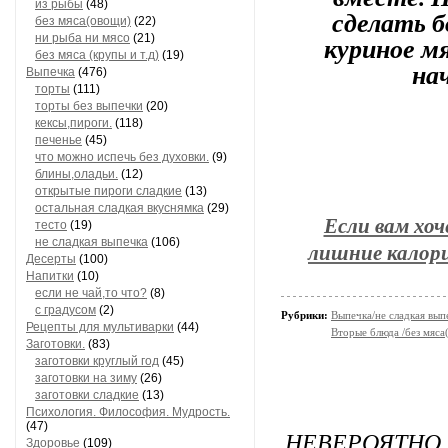
из рыбы
(48)
сделать б
без мяса(овощи)
(22)
куриное м
ни рыба ни мясо
(21)
без мяса (крупы и т.д)
(19)
нач
Выпечка
(476)
торты
(111)
торты без выпечки
(20)
кексы,пироги.
(118)
печенье
(45)
что можно испечь без духовки.
(9)
блины,оладьи.
(12)
открытые пироги сладкие
(13)
остальная сладкая вкуснямка
(29)
Если вам хо
тесто
(19)
не сладкая выпечка
(106)
лишние калори
Десерты
(100)
Напитки
(10)
если не чай,то что?
(8)
с градусом
(2)
Рубрики:
Выпечка/не сладкая вып
Рецепты для мультиварки
(44)
Вторые блюда /без мяса
Заготовки.
(83)
заготовки круглый год
(45)
заготовки на зиму
(26)
заготовки сладкие
(13)
Психология. Философия. Мудрость.
(47)
НЕВЕРОЯТН
Здоровье
(109)