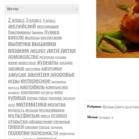
Метки
-
2 класс
3 класс
4 класс
английский
аппликация
бумага
баклажаны
бананы
викуле
волосы
воспитание
выпечка
вышивка
дети
детки
вязание
десерт
домоводство
доченька
духовка
журналы
жене
животные
загадки
заговор
заготовки
заготовка
занятия
здоровье
закуски
интересное
игры
кальмары
картофель
компьютер
капуста
коробочки
крем
котлеты
конверт
курица
логика
лепка
лицо
логопед
математика
молитва
лото
Рубрики:
Вторые блюда /из кури
мультиварка
мудрость
музыка
мультфильм
огород
мясо
Метки:
курица
открытка
печенье
оформление
пироги
пирожки
платье
подарки
поделки
полезности
помидоры
прописи