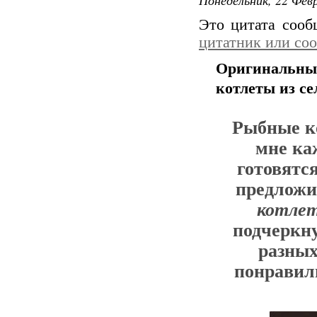
Это цитата соо
цитатник или со
Оригинальн
котлеты из се
Рыбные ко
мне ка
готовятся
предложи
котлет
подчеркну
разных
понравил