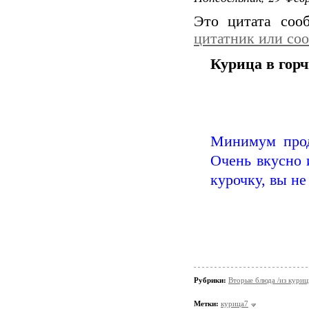
Это цитата со
цитатник или со
Курица в гор
Минимум прод
Очень вкусно 
курочку, вы н
Рубрики:
Вторые блюда /из кури
Метки:
курица7