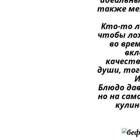
также ме
Кто-то л
чтобы лож
во вре
вкл
качеств
души, тог
И
Блюдо дав
но на сам
кулин