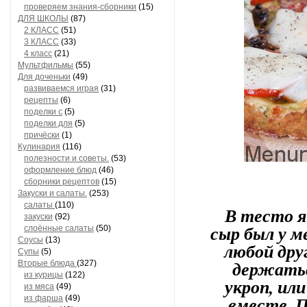
проверяем знания-сборники
(15)
ДЛЯ ШКОЛЫ
(87)
2 КЛАСС
(51)
3 КЛАСС
(33)
4 класс
(21)
Мультфильмы
(55)
Для доченьки
(49)
развиваемся играя
(31)
рецепты
(6)
поделки с
(5)
поделки для
(5)
причёски
(1)
Кулинария
(116)
полезности и советы.
(53)
оформление блюд
(46)
сборники рецептов
(15)
Закуски и салаты.
(253)
салаты
(110)
В тесто я
закуски
(92)
сыр был у м
слоённые салаты
(50)
Соусы
(13)
любой дру
Супы
(5)
держатьс
Вторые блюда
(327)
из курицы
(122)
укроп, ил
из мяса
(49)
вместе. 
из фарша
(49)