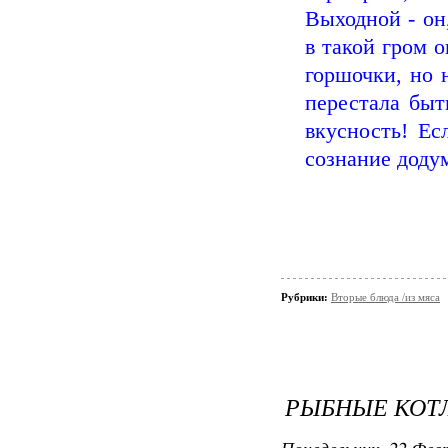
Выходной - он,
в такой гром о
горшочки, но 
перестала быт
вкусность! Ес
сознание додум
Рубрики:
Вторые блюда /из мяса
РЫБНЫЕ КОТЛ
Понедельник, 22 Февр