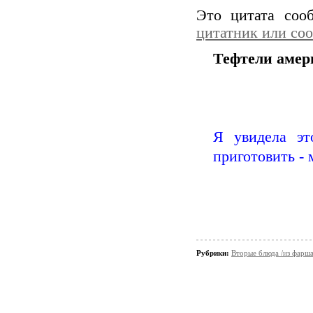
Это цитата со
цитатник или со
Тефтели амер
Я увидела эт
приготовить - 
Рубрики:
Вторые блюда /из фарш