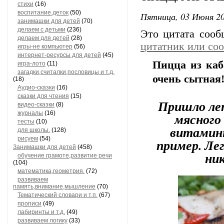
стихи
(16)
воспитание деток
(50)
Пятница, 03 Июня 20
занимашки для детей
(70)
делаем с детьми
(236)
Это цитата соо
делаем для детей
(28)
цитатник или со
игры-не компьютер
(56)
интернет-ресурсы для детей
(45)
Пицца из каб
игра-лото
(11)
загадки,считалки,пословицы и т.д.
очень сытная
(18)
Аудио-сказки
(16)
сказки для чтения
(15)
Пришло лет
видео-сказки
(8)
журналы
(16)
мясного
тесты
(10)
витаминн
для школы.
(128)
рисуем
(54)
пример. Лег
Занимашки для детей
(458)
ни
обучение грамоте,развитие речи
(104)
математика,геометрия.
(72)
развиваем
память,внимание,мышление
(70)
Тематический словари и т.п.
(67)
прописи
(49)
лабиринты и т.д.
(49)
развиваем логику
(33)