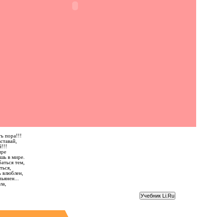
ь пора!!!
ставай,
!!!
ире
шь в мире.
аться тем,
ться,
ь влюблен,
ьянен...
ла,