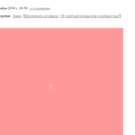
ября 2010 г. 10:50
+ в цитатник
бщения
Амиа
[
Прочитать целиком
+
В свой цитатник или сообщество!
]