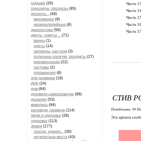
гадания
(26)
Часть 1
гороскопы, прогнозы
(85)
Часть 1
десерты...
(49)
Часть 1
мороженое
(9)
Часть 1
низкокалорийные
(6)
диагностика
(56)
Часть 1
диеты, советы ...
(71)
ванны
(1)
диеты
(14)
заговоры, настрои
(3)
полезные напитки, продукты
(27)
рекомендации
(22)
системы
(2)
упражнения
(8)
для дневника
(18)
ДНК
(24)
дом
(64)
духовное саморазвитие
(88)
СТИВ РО
дыхание
(53)
живопись
(94)
Понедельник, 08 Но
заповеди, правила
(114)
звуки и здоровье
(28)
Это цитата соо
здоровье
(113)
Земля
(177)
города, здания...
(30)
интересные места
(43)