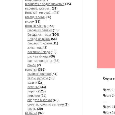
в поисках предназначения
(35)
варенье, джемы...
(31)
Великий, могучий...
(24)
взгляд в себя
(86)
видео
(83)
вторые блюда
(353)
блюда из печени
(16)
блюда из птицы
(104)
Блюда из рыбы
(54)
блюда с грибами
(11)
живая еда
(3)
постные блюда
(18)
разные блюда
(60)
разные рецепты.
(88)
соусы
(2)
выпечка
(382)
выпечка разная
(54)
кексы, рулеты
(68)
Серия с
куличи
(2)
печенье
(44)
Часть 1 
пироги
(125)
Часть 2 
пирожки
(21)
сладкая выпечка
(43)
...
советы, идеи по выпечке
(1)
Часть 1
торты
(39)
Часть 1
вязание
(92)