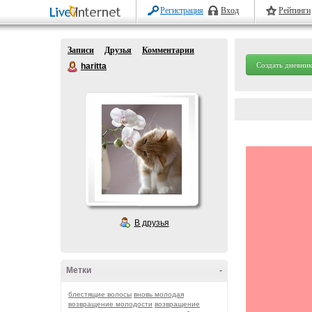
Регистрация
Вход
Рейтинги
Записи
Друзья
Комментарии
Создать дневник
haritta
В друзья
Метки
-
блестящие волосы
вновь молодая
возвращение молодости
возвращение