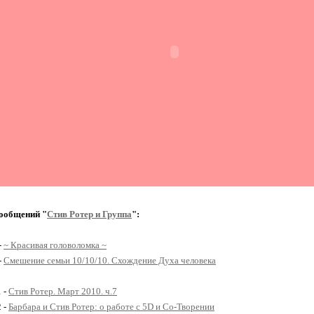
ообщений "
Стив Ротер и Группа
":
-
~ Красивая головоломка ~
-
Смешение семьи 10/10/10. Схождение Духа человека
1 -
Стив Ротер. Март 2010. ч.7
2 -
Барбара и Стив Ротер: о работе с 5D и Со-Творении