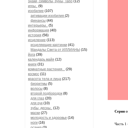
знаки, символы, руны, Таро
(12)
игры..
(9)
изобилие
(107)
активации изобилия
(2)
финансы
(44)
интерьеры..
(5)
информация
(40)
история
(56)
исцеление
(113)
исцеляющие картинки
(41)
Мандалы Света от ИЛЛИАНЫ
(15)
йога
(39)
календарь майя
(12)
книги
(31)
комнатные растения...
(29)
космос
(11)
красота тела и лица
(217)
биоритмы
(5)
волосы
(8)
второй подбородок
(8)
для глаз
(20)
для рук
(10)
зубы, десны..
(12)
Серия с
маски
(27)
молодость и здоровье
(14)
ноги
(16)
Часть 1 
осанка
(3)