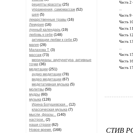
Часть 2 
рецепты красоты
(25)
...
упражнения, самомассаж
(52)
шея
(5)
Часть 9 
лекарственные травы
(16)
Часть 1
Лемурия
(16)
Часть 11
лунный календарь
(19)
любовь к себе
(148)
Часть 1
активации любви к себе
(2)
Часть 1
магия
(28)
...
Малахова Т.
(3)
Часть 1
массаж
(73)
меридианы. акупунктура, активные
Часть 1
точки
(36)
Часть 1
медитации
(251)
аудио медитации
(78)
видео медитации
(67)
медетативная музыка
(5)
молитвы
(50)
мудры
(60)
музыка
(128)
Ирина Богушевская...
(12)
классическая музыка
(7)
мысли, фразы...
(140)
настрои..
(2)
наши страхи
(62)
СТИВ РО
Новое время.
(168)