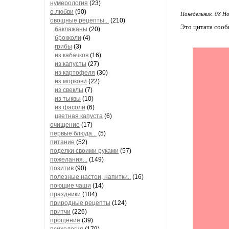
нумерология
(23)
о любви
(90)
Понедельник, 08 Но
овощные рецепты...
(210)
Это цитата соо
баклажаны
(20)
брокколи
(4)
грибы
(3)
из кабачков
(16)
из капусты
(27)
из картофеля
(30)
из моркови
(22)
из свеклы
(7)
из тыквы
(10)
из фасоли
(6)
цветная капуста
(6)
очищение
(17)
первые блюда...
(5)
питание
(52)
поделки своими руками
(57)
пожелания...
(149)
позитив
(90)
полезные настои, напитки..
(16)
поющие чаши
(14)
праздники
(104)
природные рецепты
(124)
притчи
(226)
прощение
(39)