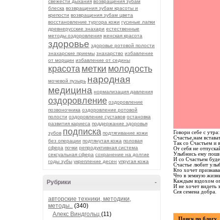
свежести дыхания
возвращения зубам
блеска
возвращения зубам красоты и
крепости
возвращения зубам цвета
восстановление тургора кожи
гусиные лапки
древнерусские знахари
естественные
методы оздоровления
женская красота
здоровье
здоровье ротовой полости
знахарские приемы
знахарство
избавление
от морщин
избавление от седины
метки
красота
молодость
народная
мочевой пузырь
медицина
нормализация давления
оздоровление
оздоровление
позвоночника
оздоровление ротовой
полости
оздоровление суставов
остановка
развития кариеса
поддержание здоровья
подписка
Говори себе с утра:
зубов
подтягивание кожи
Счастье,нам встават
без операции
подтянутая кожа
половая
Так со Счастьем и в
сфера
почки
репродуктивная система
От себя не отпускай
Улыбнись ему пош
сексуальная сфера
сохранение на долгие
И со Счастьем буде
годы зубы
укрепление десен
упругая кожа
Счастье любит улыб
Кто хочет признава
Что в земную жизн
Каждым вздохом оп
Рубрики
-
И не хочет видеть з
Сея семена добра.
авторские техники, методики,
методы..
(340)
Алекс Виндгольц
(11)
Поиск по блогу