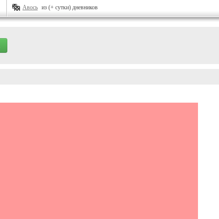
Авось
из (+ сутки) дневников