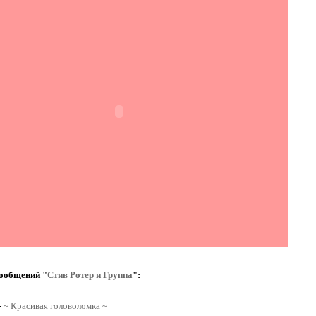
ообщений "
Стив Ротер и Группа
":
-
~ Красивая головоломка ~