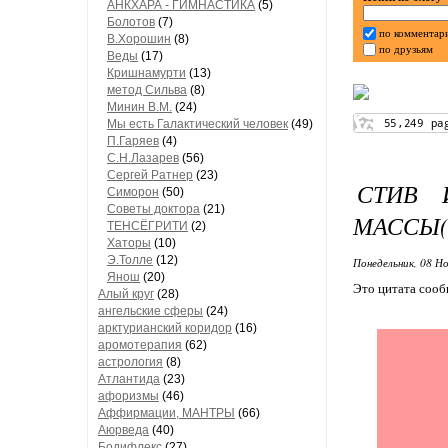
АНКХАРА - ГИМНАСТИКА
(5)
Болотов
(7)
по комментар
В.Хорошин
(8)
по друзьям
Веды
(17)
Кришнамурти
(13)
метод Сильва
(8)
Минин В.М.
(24)
Мы есть Галактический человек
(49)
П.Гаряев
(4)
С.Н.Лазарев
(56)
Сергей Ратнер
(23)
СТИВ 
Симорон
(50)
Советы доктора
(21)
МАССЫ(
ТЕНСЁГРИТИ
(2)
Хаторы
(10)
Э.Толле
(12)
Понедельник, 08 Но
Янош
(20)
Это цитата соо
Алый круг
(28)
ангельские сферы
(24)
арктурианский коридор
(16)
аромотерапия
(62)
астрология
(8)
Атлантида
(23)
афоризмы
(46)
Аффирмации, МАНТРЫ
(66)
Аюрведа
(40)
Бодифлекс
(27)