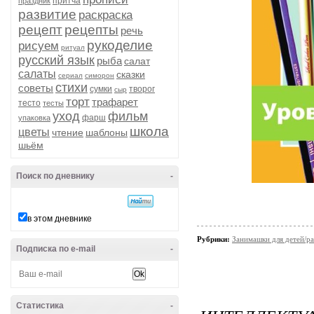
притча
праздник
развитие
раскраска
рецепт
рецепты
речь
рукоделие
рисуем
ритуал
русский язык
рыба
салат
салаты
сказки
сериал
симорон
стихи
советы
сумки
творог
сыр
торт
трафарет
тесто
тесты
уход
фильм
фарш
упаковка
школа
цветы
чтение
шаблоны
шьём
Поиск по дневнику
-
в этом дневнике
Рубрики:
Занимашки для детей/ра
Подписка по e-mail
-
Статистика
-