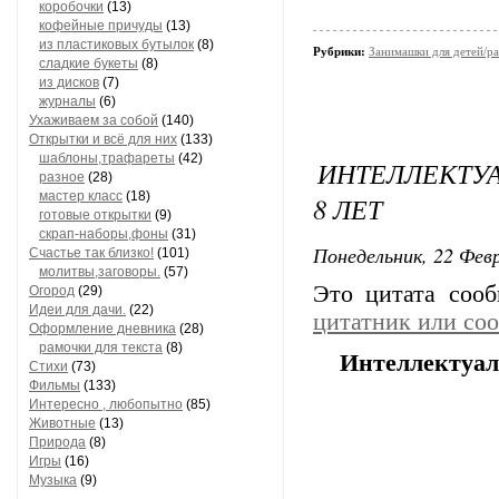
коробочки
(13)
кофейные причуды
(13)
из пластиковых бутылок
(8)
Рубрики:
Занимашки для детей/ра
сладкие букеты
(8)
из дисков
(7)
журналы
(6)
Ухаживаем за собой
(140)
Открытки и всё для них
(133)
шаблоны,трафареты
(42)
ИНТЕЛЛЕКТУА
разное
(28)
мастер класс
(18)
8 ЛЕТ
готовые открытки
(9)
скрап-наборы,фоны
(31)
Понедельник, 22 Февр
Счастье так близко!
(101)
молитвы,заговоры.
(57)
Это цитата соо
Огород
(29)
Идеи для дачи.
(22)
цитатник или со
Оформление дневника
(28)
рамочки для текста
(8)
Интеллектуаль
Стихи
(73)
Фильмы
(133)
Интересно , любопытно
(85)
Животные
(13)
Природа
(8)
Игры
(16)
Музыка
(9)