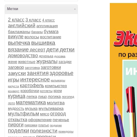
Метки
-
2 класс
3 класс
4 класс
английский
аппликация
бумага
баклажаны
бананы
викуле
волосы
воспитание
выпечка
вышивка
дети
детки
вязание
десерт
домоводство
доченька
духовка
журналы
жене
животные
загадки
заговор
заготовки
заготовка
занятия
здоровье
закуски
интересное
игры
кальмары
картофель
компьютер
капуста
коробочки
крем
котлеты
конверт
курица
логика
лепка
лицо
логопед
математика
молитва
лото
мультиварка
мудрость
музыка
мультфильм
огород
мясо
открытка
печенье
оформление
пироги
пирожки
платье
подарки
поделки
полезности
помидоры
прописи