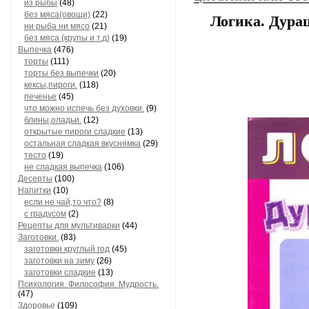
из рыбы
(48)
без мяса(овощи)
(22)
Логика. Дура
ни рыба ни мясо
(21)
без мяса (крупы и т.д)
(19)
Выпечка
(476)
торты
(111)
торты без выпечки
(20)
кексы,пироги.
(118)
печенье
(45)
что можно испечь без духовки.
(9)
блины,оладьи.
(12)
открытые пироги сладкие
(13)
остальная сладкая вкуснямка
(29)
тесто
(19)
не сладкая выпечка
(106)
Десерты
(100)
Напитки
(10)
если не чай,то что?
(8)
с градусом
(2)
Рецепты для мультиварки
(44)
Заготовки.
(83)
заготовки круглый год
(45)
заготовки на зиму
(26)
заготовки сладкие
(13)
Психология. Философия. Мудрость.
(47)
Здоровье
(109)