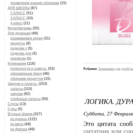
проверяем знания-сборники
(15)
ДЛЯ ШКОЛЫ
(87)
2 КЛАСС
(51)
3 КЛАСС
(33)
4 класс
(21)
Мультфильмы
(55)
Для доченьки
(49)
развиваемся играя
(31)
рецепты
(6)
поделки с
(5)
поделки для
(5)
причёски
(1)
Кулинария
(116)
полезности и советы.
(53)
Рубрики:
Занимашки для детей/ра
оформление блюд
(46)
сборники рецептов
(15)
Закуски и салаты.
(253)
салаты
(110)
закуски
(92)
ЛОГИКА. ДУР
слоённые салаты
(50)
Соусы
(13)
Супы
(5)
Суббота, 27 Февраля
Вторые блюда
(327)
из курицы
(122)
Это цитата соо
из мяса
(49)
из фарша
(49)
цитатник или со