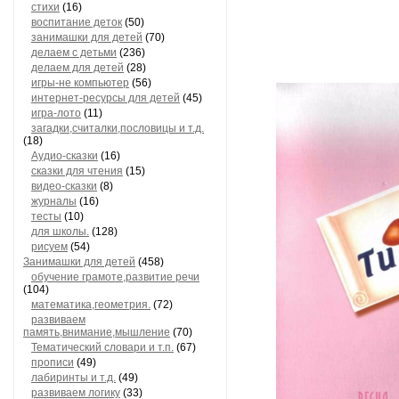
стихи
(16)
воспитание деток
(50)
занимашки для детей
(70)
делаем с детьми
(236)
делаем для детей
(28)
игры-не компьютер
(56)
интернет-ресурсы для детей
(45)
игра-лото
(11)
загадки,считалки,пословицы и т.д.
(18)
Аудио-сказки
(16)
сказки для чтения
(15)
видео-сказки
(8)
журналы
(16)
тесты
(10)
для школы.
(128)
рисуем
(54)
Занимашки для детей
(458)
обучение грамоте,развитие речи
(104)
математика,геометрия.
(72)
развиваем
память,внимание,мышление
(70)
Тематический словари и т.п.
(67)
прописи
(49)
лабиринты и т.д.
(49)
развиваем логику
(33)