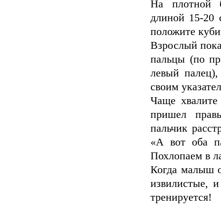
На плотной б
длиной 15-20 
положите куби
Взрослый пока
пальцы (по п
левый палец),
своим указате
Чаще хвалите 
пришел правы
пальчик расст
«А вот оба п
Похлопаем в л
Когда малыш о
извилистые, и
тренируется!