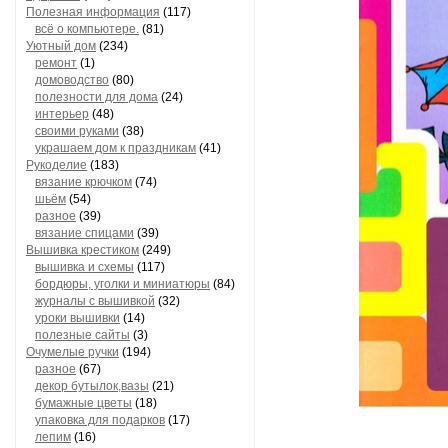
Полезная информация
(117)
всё о компьютере.
(81)
Уютный дом
(234)
ремонт
(1)
домоводство
(80)
полезности для дома
(24)
интерьер
(48)
своими руками
(38)
украшаем дом к праздникам
(41)
Рукоделие
(183)
вязание крючком
(74)
шьём
(54)
разное
(39)
вязание спицами
(39)
Вышивка крестиком
(249)
вышивка и схемы
(117)
бордюры, уголки и миниатюры
(84)
журналы с вышивкой
(32)
уроки вышивки
(14)
полезные сайты
(3)
Очумелые ручки
(194)
разное
(67)
декор бутылок,вазы
(21)
бумажные цветы
(18)
упаковка для подарков
(17)
лепим
(16)