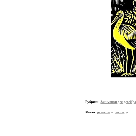
Рубрики:
Занимашки для детей/ра
Метки:
развитие
логика