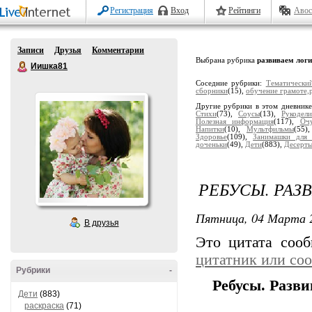
Регистрация
Вход
Рейтинги
Авос
Записи
Друзья
Комментарии
Выбрана рубрика
развиваем лог
Иишка81
Соседние рубрики:
Тематический
сборники
(15),
обучение грамоте,
Другие рубрики в этом дневник
Стихи
(73),
Соусы
(13),
Рукодели
Полезная информация
(117),
Оч
Напитки
(10),
Мультфильмы
(55)
Здоровье
(109),
Занимашки для 
доченьки
(49),
Дети
(883),
Десерт
РЕБУСЫ. РАЗ
Пятница, 04 Марта 2
В друзья
Это цитата соо
цитатник или со
Рубрики
-
Ребусы. Разв
Дети
(883)
раскраска
(71)