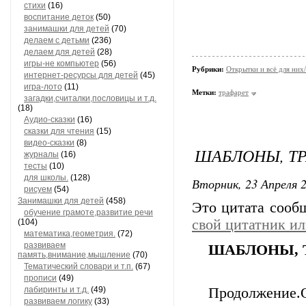
стихи
(16)
воспитание деток
(50)
занимашки для детей
(70)
делаем с детьми
(236)
делаем для детей
(28)
игры-не компьютер
(56)
Рубрики:
Открытки и всё для ни
интернет-ресурсы для детей
(45)
игра-лото
(11)
Метки:
трафарет
загадки,считалки,пословицы и т.д.
(18)
Аудио-сказки
(16)
сказки для чтения
(15)
видео-сказки
(8)
ШАБЛОНЫ, ТР
журналы
(16)
тесты
(10)
для школы.
(128)
Вторник, 23 Апреля 2
рисуем
(54)
Занимашки для детей
(458)
Это цитата соо
обучение грамоте,развитие речи
свой цитатник и
(104)
математика,геометрия.
(72)
развиваем
ШАБЛОНЫ, Т
память,внимание,мышление
(70)
Тематический словари и т.п.
(67)
прописи
(49)
лабиринты и т.д.
(49)
Продолжение
развиваем логику
(33)