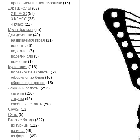
проверяем знания-сборники
(15)
ДЛЯ ШКОЛЫ
(87)
2 КЛАСС
(51)
3 КЛАСС
(33)
4 класс
(21)
Мультфильмы
(55)
Для доченьки
(49)
развиваемся играя
(31)
рецепты
(6)
поделки с
(5)
поделки для
(5)
причёски
(1)
Кулинария
(116)
полезности и советы.
(53)
оформление блюд
(46)
сборники рецептов
(15)
Закуски и салаты.
(253)
салаты
(110)
закуски
(92)
слоённые салаты
(50)
Соусы
(13)
Супы
(5)
Вторые блюда
(327)
из курицы
(122)
из мяса
(49)
из фарша
(49)