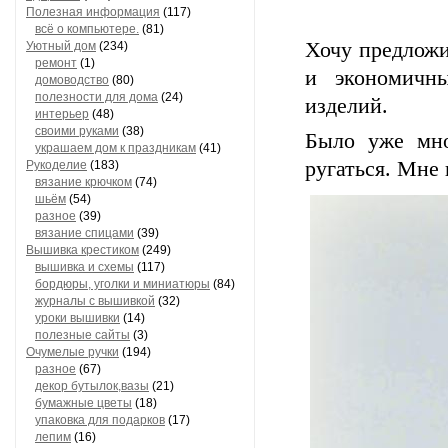
Полезная информация
(117)
всё о компьютере.
(81)
Хочу предложи
Уютный дом
(234)
ремонт
(1)
и экономичн
домоводство
(80)
полезности для дома
(24)
изделий.
интерьер
(48)
своими руками
(38)
Было уже мно
украшаем дом к праздникам
(41)
ругаться. Мне 
Рукоделие
(183)
вязание крючком
(74)
шьём
(54)
разное
(39)
вязание спицами
(39)
Вышивка крестиком
(249)
вышивка и схемы
(117)
бордюры, уголки и миниатюры
(84)
журналы с вышивкой
(32)
уроки вышивки
(14)
полезные сайты
(3)
Очумелые ручки
(194)
разное
(67)
декор бутылок,вазы
(21)
бумажные цветы
(18)
упаковка для подарков
(17)
лепим
(16)