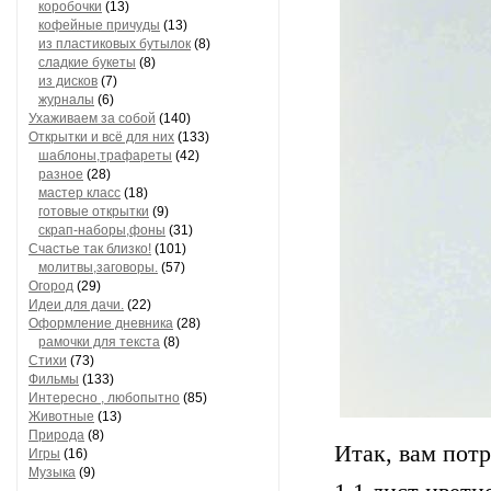
коробочки
(13)
кофейные причуды
(13)
из пластиковых бутылок
(8)
сладкие букеты
(8)
из дисков
(7)
журналы
(6)
Ухаживаем за собой
(140)
Открытки и всё для них
(133)
шаблоны,трафареты
(42)
разное
(28)
мастер класс
(18)
готовые открытки
(9)
скрап-наборы,фоны
(31)
Счастье так близко!
(101)
молитвы,заговоры.
(57)
Огород
(29)
Идеи для дачи.
(22)
Оформление дневника
(28)
рамочки для текста
(8)
Стихи
(73)
Фильмы
(133)
Интересно , любопытно
(85)
Животные
(13)
Природа
(8)
Итак, вам пот
Игры
(16)
Музыка
(9)