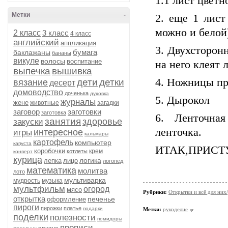
1.1 лист цветн
Метки
-
2. еще 1 лист
можно и белой
2 класс
3 класс
4 класс
английский
аппликация
3. Двухсторонн
бумага
баклажаны
бананы
викуле
волосы
воспитание
на него клеят 
выпечка
вышивка
4. Ножницы пр
дети
детки
вязание
десерт
домоводство
доченька
духовка
5. Дырокол
журналы
жене
животные
загадки
заговор
заготовки
заготовка
6. Ленточна
занятия
здоровье
закуски
ленточка.
интересное
игры
кальмары
картофель
компьютер
капуста
ИТАК,ПРИСТ
коробочки
крем
котлеты
конверт
курица
логика
лепка
лицо
логопед
математика
молитва
лото
мультиварка
мудрость
музыка
мультфильм
огород
мясо
Рубрики:
Открытки и всё для них
открытка
печенье
оформление
пироги
пирожки
платье
подарки
Метки:
рукоделие
поделки
полезности
помидоры
прописи