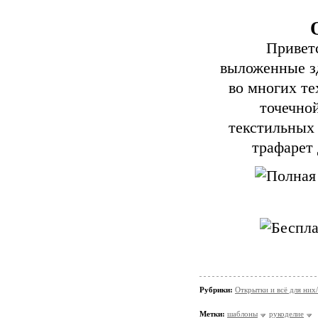
Приветст
выложенные зд
во многих те
точечной
текстильных 
трафарет 
Рубрики:
Открытки и всё для ни
Метки:
шаблоны
рукоделие