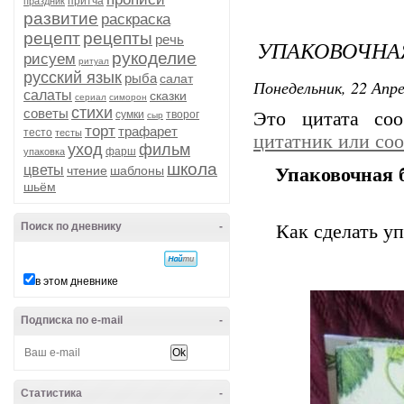
притча
праздник
развитие
раскраска
рецепт
рецепты
речь
УПАКОВОЧНАЯ
рукоделие
рисуем
ритуал
русский язык
рыба
салат
Понедельник, 22 Апре
салаты
сказки
сериал
симорон
стихи
советы
сумки
творог
Это цитата со
сыр
торт
трафарет
тесто
тесты
цитатник или со
уход
фильм
фарш
упаковка
школа
цветы
чтение
шаблоны
Упаковочная 
шьём
Поиск по дневнику
-
Как сделать у
в этом дневнике
Подписка по e-mail
-
Статистика
-