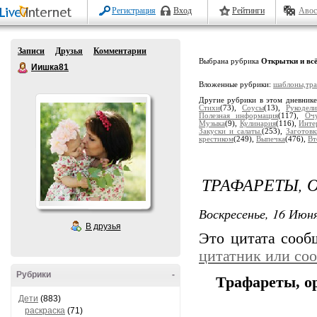
Регистрация
Вход
Рейтинги
Авос
Записи
Друзья
Комментарии
Выбрана рубрика
Открытки и всё
Иишка81
Вложенные рубрики:
шаблоны,тр
Другие рубрики в этом дневник
Стихи
(73),
Соусы
(13),
Рукодели
Полезная информация
(117),
Оч
Музыка
(9),
Кулинария
(116),
Инте
Закуски и салаты.
(253),
Заготовк
крестиком
(249),
Выпечка
(476),
Вт
ТРАФАРЕТЫ, 
Воскресенье, 16 Июня
В друзья
Это цитата соо
цитатник или со
Рубрики
-
Трафареты, о
Дети
(883)
раскраска
(71)