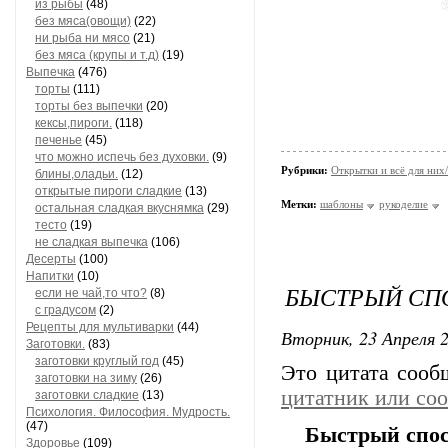
из рыбы
(48)
без мяса(овощи)
(22)
ни рыба ни мясо
(21)
без мяса (крупы и т.д)
(19)
Выпечка
(476)
торты
(111)
торты без выпечки
(20)
кексы,пироги.
(118)
печенье
(45)
что можно испечь без духовки.
(9)
Рубрики:
Открытки и всё для ни
блины,оладьи.
(12)
открытые пироги сладкие
(13)
Метки:
шаблоны
рукоделие
остальная сладкая вкуснямка
(29)
тесто
(19)
не сладкая выпечка
(106)
Десерты
(100)
Напитки
(10)
БЫСТРЫЙ СПО
если не чай,то что?
(8)
с градусом
(2)
Рецепты для мультиварки
(44)
Вторник, 23 Апреля 2
Заготовки.
(83)
заготовки круглый год
(45)
Это цитата соо
заготовки на зиму
(26)
цитатник или со
заготовки сладкие
(13)
Психология. Философия. Мудрость.
(47)
Быстрый спос
Здоровье
(109)