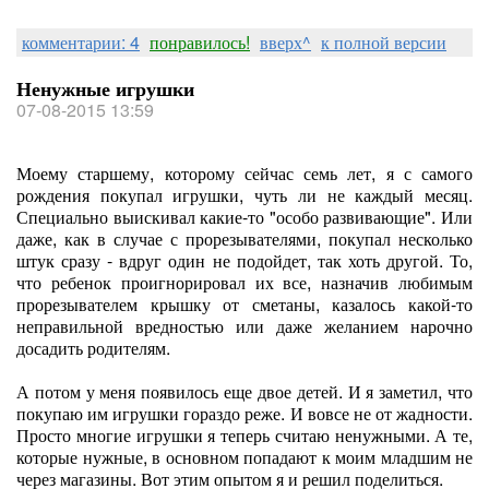
комментарии: 4
понравилось!
вверх^
к полной версии
Ненужные игрушки
07-08-2015 13:59
Моему старшему, которому сейчас семь лет, я с самого
рождения покупал игрушки, чуть ли не каждый месяц.
Специально выискивал какие-то "особо развивающие". Или
даже, как в случае с прорезывателями, покупал несколько
штук сразу - вдруг один не подойдет, так хоть другой. То,
что ребенок проигнорировал их все, назначив любимым
прорезывателем крышку от сметаны, казалось какой-то
неправильной вредностью или даже желанием нарочно
досадить родителям.
А потом у меня появилось еще двое детей. И я заметил, что
покупаю им игрушки гораздо реже. И вовсе не от жадности.
Просто многие игрушки я теперь считаю ненужными. А те,
которые нужные, в основном попадают к моим младшим не
через магазины. Вот этим опытом я и решил поделиться.