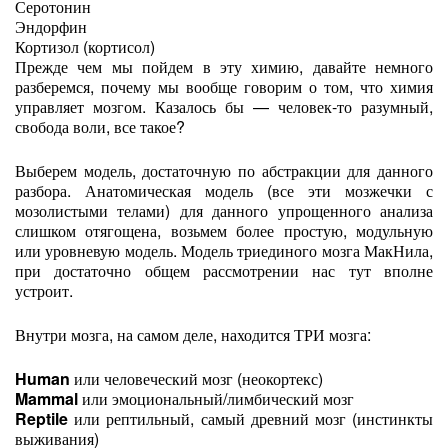
Серотонин
Эндорфин
Кортизол (кортисол)
Прежде чем мы пойдем в эту химию, давайте немного
разберемся, почему мы вообще говорим о том, что химия
управляет мозгом. Казалось бы — человек-то разумный,
свобода воли, все такое?
Выберем модель, достаточную по абстракции для данного
разбора. Анатомическая модель (все эти мозжечки с
мозолистыми телами) для данного упрощенного анализа
слишком отягощена, возьмем более простую, модульную
или уровневую модель. Модель триединого мозга МакНила,
при достаточно общем рассмотрении нас тут вполне
устроит.
Внутри мозга, на самом деле, находится ТРИ мозга:
Human
или человеческий мозг (неокортекс)
Mammal
или эмоциональный/лимбический мозг
Reptile
или рептильный, самый древний мозг (инстинкты
выживания)