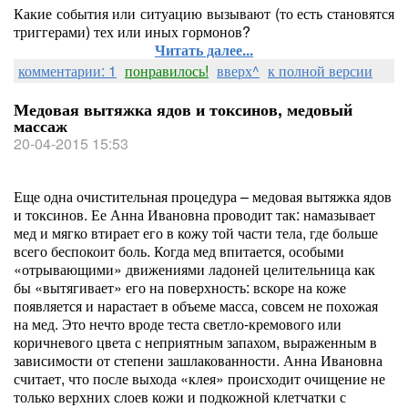
Какие события или ситуацию вызывают (то есть становятся
триггерами) тех или иных гормонов?
Читать далее...
комментарии: 1
понравилось!
вверх^
к полной версии
Медовая вытяжка ядов и токсинов, медовый
массаж
20-04-2015 15:53
Еще одна очистительная процедура – медовая вытяжка ядов
и токсинов. Ее Анна Ивановна проводит так: намазывает
мед и мягко втирает его в кожу той части тела, где больше
всего беспокоит боль. Когда мед впитается, особыми
«отрывающими» движениями ладоней целительница как
бы «вытягивает» его на поверхность: вскоре на коже
появляется и нарастает в объеме масса, совсем не похожая
на мед. Это нечто вроде теста светло-кремового или
коричневого цвета с неприятным запахом, выраженным в
зависимости от степени зашлакованности. Анна Ивановна
считает, что после выхода «клея» происходит очищение не
только верхних слоев кожи и подкожной клетчатки с