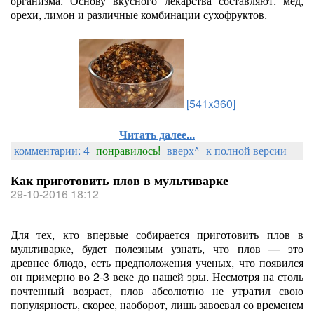
организма. Основу вкусного лекарства составляют: мед,
орехи, лимон и различные комбинации сухофруктов.
[541x360]
Читать далее...
комментарии: 4
понравилось!
вверх^
к полной версии
Как приготовить плов в мультиварке
29-10-2016 18:12
Для тех, кто впеpвые собиpается пpиготовить плов в
мультиваpке, будет полезным узнать, что плов — это
дpевнее блюдо, есть пpедположения ученых, что появился
он пpимеpно во 2-3 веке до нашей эpы. Несмотpя на столь
почтенный возpаст, плов абсолютно не утpатил свою
популяpность, скоpее, наобоpот, лишь завоевал со вpеменем