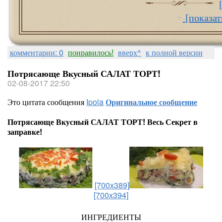
[показат
комментарии: 0
понравилось!
вверх^
к полной версии
Потрясающе Вкусный САЛАТ ТОРТ!
02-08-2017 22:50
Это цитата сообщения
Ipola
Оригинальное сообщение
Потрясающе Вкусный САЛАТ ТОРТ! Весь Секрет в
заправке!
[700x389]
[700x394]
ИНГРЕДИЕНТЫ