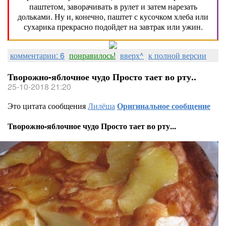
паштетом, заворачивать в рулет и затем нарезать
дольками. Ну и, конечно, паштет с кусочком хлеба или
сухарика прекрасно подойдет на завтрак или ужин.
комментарии: 6
понравилось!
вверх^
к полной версии
Творожно-яблочное чудо Просто тает во рту..
25-10-2018 21:20
Это цитата сообщения
Лилёша
Оригинальное сообщение
Творожно-яблочное чудо Просто тает во рту...