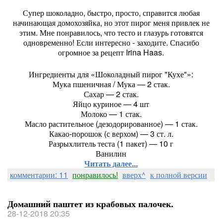
Супер шоколадно, быстро, просто, справится любая
начинающая домохозяйка, но этот пирог меня привлек не
этим. Мне понравилось, что тесто и глазурь готовятся
одновременно! Если интересно - заходите. Спасибо
огромное за рецепт Irina Haas.
Ингредиенты для «Шоколадный пирог "Кухе"»:
Мука пшеничная / Мука — 2 стак.
Сахар — 2 стак.
Яйцо куриное — 4 шт
Молоко — 1 стак.
Масло растительное (дезодорированное) — 1 стак.
Какао-порошок (с верхом) — 3 ст. л.
Разрыхлитель теста (1 пакет) — 10 г
Ванилин
Читать далее...
комментарии: 11
понравилось!
вверх^
к полной версии
Домашний паштет из крабовых палочек.
28-12-2018 20:35