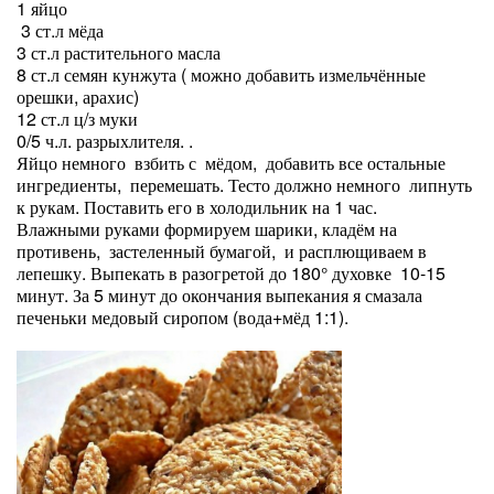
1 яйцо
3 ст.л мёда
3 ст.л растительного масла
8 ст.л семян кунжута ( можно добавить измельчённые
орешки, арахис)
12 ст.л ц/з муки
0/5 ч.л. разрыхлителя. .
Яйцо немного взбить с мёдом, добавить все остальные
ингредиенты, перемешать. Тесто должно немного липнуть
к рукам. Поставить его в холодильник на 1 час.
Влажными руками формируем шарики, кладём на
противень, застеленный бумагой, и расплющиваем в
лепешку. Выпекать в разогретой до 180° духовке 10-15
минут. За 5 минут до окончания выпекания я смазала
печеньки медовый сиропом (вода+мёд 1:1).