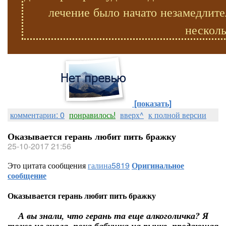
лечение было начато незамедлите
несколь
[показать]
комментарии: 0
понравилось!
вверх^
к полной версии
Оказывается герань любит пить бражку
25-10-2017 21:56
Это цитата сообщения
галина5819
Оригинальное
сообщение
Оказывается герань любит пить бражку
А вы знали, что герань та еще алкоголичка? Я
тоже не знала, пока бабушка на рынке, продающая