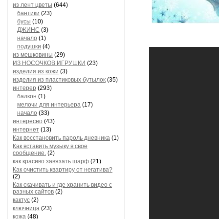
из лент цветы
(644)
бантики
(23)
бусы
(10)
ДЖИНС
(3)
начало
(1)
подушки
(4)
из мешковины
(29)
ИЗ НОСОЧКОВ ИГРУШКИ
(23)
изделия из кожи
(3)
изделия из пластиковых бутылок
(35)
интерер
(293)
балкон
(1)
мелочи для интерьера
(17)
начало
(33)
интересно
(43)
интернет
(13)
Как восстановить пароль дневника
(1)
Как вставить музыку в свое
сообщение.
(2)
как красиво завязать шарф
(21)
Как очистить квартиру от негатива?
(2)
Как скачивать и где хранить видео с
разных сайтов
(2)
кактус
(2)
ключница
(23)
кожа
(48)