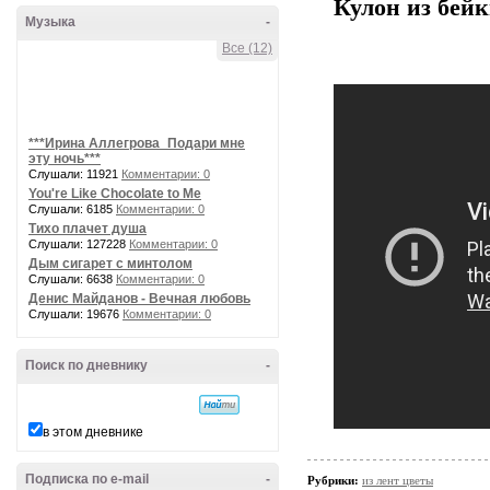
Кулон из бей
Музыка
-
Все (12)
***Ирина Аллегрова_Подари мне
эту ночь***
Слушали: 11921
Комментарии: 0
You're Like Chocolate to Me
Слушали: 6185
Комментарии: 0
Тихо плачет душа
Слушали: 127228
Комментарии: 0
Дым сигарет с минтолом
Слушали: 6638
Комментарии: 0
Денис Майданов - Вечная любовь
Слушали: 19676
Комментарии: 0
Поиск по дневнику
-
в этом дневнике
Подписка по e-mail
-
Рубрики:
из лент цветы