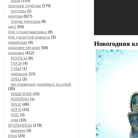
шали
(153)
газетные трубочки
(175)
постеры
(1)
декупаж
(627)
Азбука декупажа
(9)
джут
(50)
Для сутажезависимых
(6)
Для туалетной комнаты
(3)
Новогодняя к
домовушки
(4)
здоровое питание
(58)
здоровье
(412)
ВОЛОСЫ
(6)
ГЛАЗА
(4)
ГУБЫ
(1)
давление
(13)
ЗУБЫ
(3)
как правильно ухаживать за собой
(30)
КИШЕЧНИК
(10)
КОЛОРИИ
(1)
ЛИЦО
(46)
НОГИ
(15)
НОС
(3)
руки
(10)
ИГОЛЬНИЦЫ
(179)
манекен
(3)
Идеи
(24)