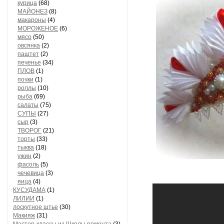
курица
(68)
МАЙОНЕЗ
(8)
макароны
(4)
МОРОЖЕНОЕ
(6)
мясо
(50)
овсянка
(2)
паштет
(2)
печенье
(34)
ПЛОВ
(1)
почки
(1)
роллы
(10)
рыба
(69)
салаты
(75)
СУПЫ
(27)
сыр
(3)
ТВОРОГ
(21)
торты
(33)
тыква
(18)
ужин
(2)
фасоль
(5)
чечевица
(3)
яица
(4)
КУСУДАМА
(1)
ЛИЛИИ
(1)
лоскутное штье
(30)
Макияж
(31)