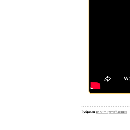
Рубрики:
из лент цветы/бантики