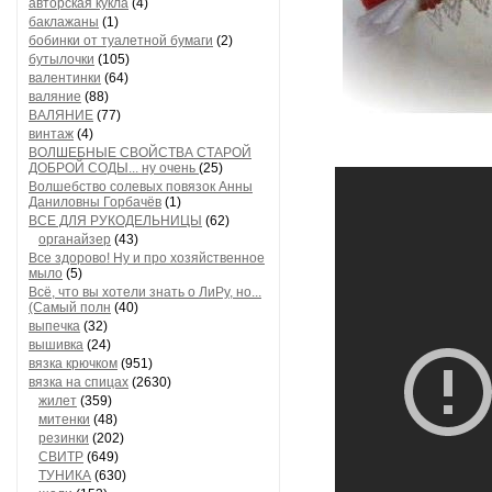
авторская кукла
(4)
баклажаны
(1)
бобинки от туалетной бумаги
(2)
бутылочки
(105)
валентинки
(64)
валяние
(88)
ВАЛЯНИЕ
(77)
винтаж
(4)
ВОЛШЕБНЫЕ СВОЙСТВА СТАРОЙ
ДОБРОЙ СОДЫ... ну очень
(25)
Волшебство солевых повязок Анны
Даниловны Горбачёв
(1)
ВСЕ ДЛЯ РУКОДЕЛЬНИЦЫ
(62)
органайзер
(43)
Все здорово! Ну и про хозяйственное
мыло
(5)
Всё, что вы хотели знать о ЛиРу, но...
(Самый полн
(40)
выпечка
(32)
вышивка
(24)
вязка крючком
(951)
вязка на спицах
(2630)
жилет
(359)
митенки
(48)
резинки
(202)
СВИТР
(649)
ТУНИКА
(630)