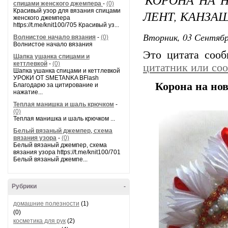
спицами женского джемпера
-
(0)
Красивый узор для вязания спицами
ЛЕНТ, КАНЗА
женского джемпера
https://t.me/knit100/705 Красивый уз...
Вторник, 03 Сентябр
Волнистое начало вязания
-
(0)
Волнистое начало вязания
Это цитата соо
Шапка ушанка спицами и
кеттлевкой
-
(0)
цитатник или со
Шапка ушанка спицами и кеттлевкой
УРОКИ ОТ SMETANKA BFlash
Корона на но
Благодарю за цитирование и
нажатие...
Теплая манишка и шаль крючком
-
(0)
Теплая манишка и шаль крючком ...
Белый вязаный джемпер, схема
вязания узора
-
(0)
Белый вязаный джемпер, схема
вязания узора https://t.me/knit100/701
Белый вязаный джемпе...
Рубрики
-
домашние полезности
(1)
(0)
косметика для рук
(2)