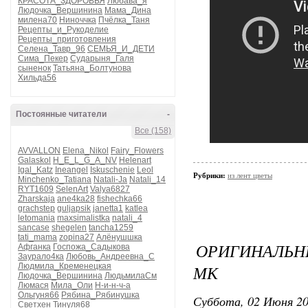
КРАСОТА_ЗДОРОВЬЯ
Любава_я
Людочка_Вершинина
Мама_Дина
милена70
Ниноччка
Пчёлка_Таня
Рецепты_и_Рукоделие
Рецепты_приготовления
Селена_Тавр_96
СЕМЬЯ_И_ДЕТИ
Сима_Пекер
Сударыня_Галя
сыненок
Татьяна_Болтунова
Хильда56
Постоянные читатели
-
Все (158)
AVVALLON
Elena_Nikol
Fairy_Flowers
Galaskol
H_E_L_G_A_NV
Helenart
Igal_Katz
Ineangel
Iskuschenie
Leol
Рубрики:
из лент цветы
Minchenko_Tatiana
Natali-Ja
Natali_14
RYT1609
SelenArt
Valya6827
Zharskaja
ane4ka28
fishechka66
grachstep
guljapsik
janetta1
katlea
letomania
maxsimalistka
natali_4
sancase
shegelen
tancha1259
tati_mama
zopina27
Алёнушшка
ОРИГИНАЛЬН
Афганка
Госпожа_Садыкова
Заурало4ка
Любовь_Андреевна_С
Людмила_Кременецкая
МК
Людочка_Вершинина
ЛюдьмилаСм
Люмася
Мила_Оли
Н-и-н-ч-а
Ольгуня66
Рябина_Рябинушка
Суббота, 02 Июня 20
Светхен
Тинуля68