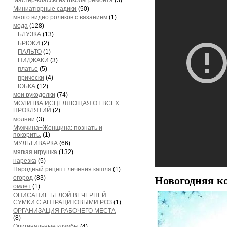
Мастер-классы из Школы ремонта
(3)
Миниатюрные садики
(50)
много видио роликов с вязанием
(1)
мода
(128)
БЛУЗКА
(13)
БРЮКИ
(2)
ПАЛЬТО
(1)
ПИДЖАКИ
(3)
платье
(5)
прически
(4)
ЮБКА
(12)
мои рукоделки
(74)
МОЛИТВА ИСЦЕЛЯЮЩАЯ ОТ ВСЕХ
ПРОКЛЯТИЙ
(2)
молнии
(3)
Мужчина+Женщина: познать и
покорить.
(1)
МУЛЬТИВАРКА
(66)
мягкая игрушка
(132)
нарезка
(5)
Народный рецепт лечения кашля
(1)
огород
(83)
Новогодняя к
омлет
(1)
ОПИСАНИЕ БЕЛОЙ ВЕЧЕРНЕЙ
СУМКИ С АНТРАЦИТОВЫМИ РОЗ
(1)
ОРГАНИЗАЦИЯ РАБОЧЕГО МЕСТА
(8)
Оригинальные клумбы
(4)