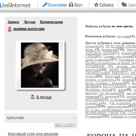
Регистрация
Вход
Рейтинги
Авос
Записи
Друзья
Комментарии
Выбрана рубрика
из лент цветы
.
марина колосова
Вложенные рубрики:
подушки
(4)
Другие рубрики в этом дневнике
проверю.
(1),
ЧУДЕСНЫЙ ГРЕЦК
фоны
(3),
фоамиран
(156),
фикус
ТОРСИОН -ПАПЬЕ
(7),
топиарии
СТИХИ
(1),
Ссылки про куклы
(2
скрап и квиллинг
(67),
Скачиваем 
Профессия написана на вашей ла
ТЕХНИКАМ,
(1),
полезно зна
переделки
(44),
ПЕЙП АРТ
(1),
ОРГАНИЗАЦИЯ РАБОЧЕГО МЕ
огород
(83),
Народный рецепт л
познать и покорить.
(1),
молнии
(
видио роликов с вязанием
(1),
Ми
ЛИЛИИ
(1),
КУСУДАМА
(1),
кули
Коллекция фонов
(1),
кожа
(48),
к
квартиру от негатива?
(2),
как к
дневника
(1),
интернет
(13),
интер
В друзья
ИГРУШКИ
(23),
из мешковины
(29
полезности
(1),
Для туалетной к
спицах
(2630),
вязка крючком
(951
Ну и про хозяйственное мыло
(5
ВОЛШЕБНЫЕ СВОЙСТВА СТАРО
бутылочки
(105),
бобинки от туал
Цитатник
-
Все (13407)
КОРОНА НА 
Красивый узор для вязания