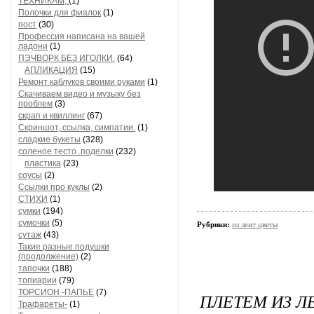
ТЕХНИКАМ,
(1)
Полочки для фиалок
(1)
пост
(30)
Профессия написана на вашей
ладони
(1)
ПЭЧВОРК БЕЗ ИГОЛКИ.
(64)
АПЛИКАЦИЯ
(15)
Ремонт каблуков своими руками
(1)
Скачиваем видео и музыку без
проблем
(3)
скрап и квиллинг
(67)
Скриншот, ссылка, симпатии.
(1)
сладкие букеты
(328)
соленое тесто .поделки
(232)
пластика
(23)
соусы
(2)
Ссылки про куклы
(2)
СТИХИ
(1)
сумки
(194)
сумочки
(5)
Рубрики:
из лент цветы
сутаж
(43)
Такие разные подушки
(продолжение)
(2)
тапочки
(188)
топиарии
(79)
ТОРСИОН -ПАПЬЕ
(7)
ПЛЕТЕМ ИЗ Л
Трафареты-
(1)