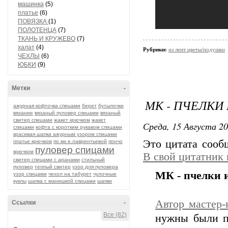
машинка
(5)
платье
(6)
ПОВЯЗКА
(1)
ПОЛОТЕНЦА
(7)
ТКАНЬ И КРУЖЕВО
(7)
халат
(4)
Рубрики:
из лент цветы/подушки
ЧЕХЛЫ
(6)
ЮБКИ
(9)
Метки
-
МК - ПЧЕЛКИ
ажурная кофточка спицами
берет
бутылочки
вязание
вязаный пуловер спицами
вязаный
свитер спицами
жакет крючком
жакет
Среда, 15 Августа 20
спицами
кофта с коротким рукавом спицами
красивая шапка ажурным узором спицами
Это цитата соо
платье крючком
по мк е.лаврентьевой
пончо
пуловер спицами
крючком
В свой цитатник
свитер спицами с аранами
стильный
пуловер
теплый свитер
узор для пуловера
МК - пчелки и
узор спицами
чехол на табурет
чулочные
куклы
шапка с манишкой спицами
шапки
Автор мастер
Ссылки
-
Все (82)
нужны были пч