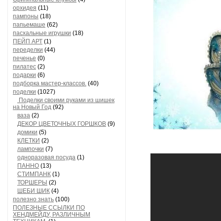
орхидея
(11)
пампоны
(18)
папьемаше
(62)
пасхальные игрушки
(18)
ПЕЙП АРТ
(1)
переделки
(44)
печенье
(0)
пилатес
(2)
подарки
(6)
подборка мастер-классов.
(40)
поделки
(1027)
Поделки своими руками из шишек
на Новый Год
(92)
ваза
(2)
ДЕКОР ЦВЕТОЧНЫХ ГОРШКОВ
(9)
домики
(5)
КЛЕТКИ
(2)
лампочки
(7)
одноразовая посуда
(1)
ПАННО
(13)
СТИМПАНК
(1)
ТОРШЕРЫ
(2)
ШЕБИ ШИК
(4)
полезно знать
(100)
ПОЛЕЗНЫЕ ССЫЛКИ ПО
ХЕНДМЕЙДУ, РАЗЛИЧНЫМ