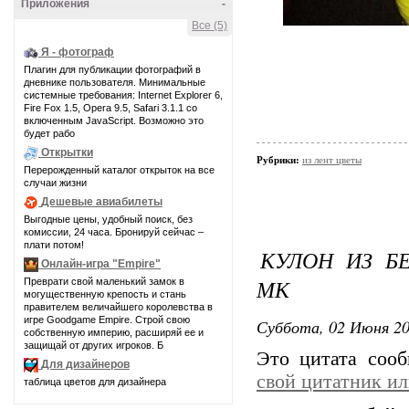
Приложения
-
Все (5)
Я - фотограф
Плагин для публикации фотографий в
дневнике пользователя. Минимальные
системные требования: Internet Explorer 6,
Fire Fox 1.5, Opera 9.5, Safari 3.1.1 со
включенным JavaScript. Возможно это
будет рабо
Открытки
Рубрики:
из лент цветы
Перерожденный каталог открыток на все
случаи жизни
Дешевые авиабилеты
Выгодные цены, удобный поиск, без
комиссии, 24 часа. Бронируй сейчас –
плати потом!
КУЛОН ИЗ Б
Онлайн-игра "Empire"
МК
Преврати свой маленький замок в
могущественную крепость и стань
правителем величайшего королевства в
игре Goodgame Empire. Строй свою
Суббота, 02 Июня 20
собственную империю, расширяй ее и
защищай от других игроков. Б
Это цитата соо
Для дизайнеров
свой цитатник и
таблица цветов для дизайнера