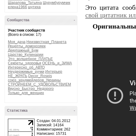
Шарапова_Татьяна
Шурумбурумчик
Это цитата соо
елена1966
шутиха
свой цитатник и
Сообщества
-
Оригинальные
Участник сообществ
(Всего в списке: 17)
Моя_дача
Неизвестная_Планета
Рецепты_домохозяек
Декупажный_Бум
Царство_Кулинарии
Это_волшебное_ПЛАТЬЕ
Секреты_здоровья
ОСЕНЬ_и_ЗИМА
Интересно_об_АВТО
Неудержимые_ручки
Интерьер
НЕ_ЖРАТЬ
Decor_Rospis
союз_хендмейдеров_Украины
СТРОЙНЕЕМ_С_УДОВОЛЬСТВИЕМ
Вкусно_Быстро_Недорого
Только_для_женщин
Статистика
-
Создан: 04.01.2012
Записей: 14164
Комментариев: 262
Написано: 15731