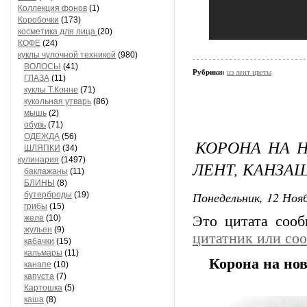
Коллекция фонов
(1)
Коробочки
(173)
косметика для лица
(20)
КОФЕ
(24)
куклы чулочной техникой
(980)
ВОЛОСЫ
(41)
Рубрики:
из лент цветы
ГЛАЗА
(11)
куклы Т.Конне
(71)
кукольная утварь
(86)
мышь
(2)
обувь
(71)
ОДЕЖДА
(56)
КОРОНА НА 
ШЛЯПКИ
(34)
кулинария
(1497)
ЛЕНТ, КАНЗА
баклажаны
(11)
БЛИНЫ
(8)
Понедельник, 12 Нояб
бутерброды
(19)
грибы
(15)
желе
(10)
Это цитата соо
жульен
(9)
цитатник или со
кабачки
(15)
кальмары
(11)
Корона на но
канапе
(10)
капуста
(7)
Картошка
(5)
каша
(8)