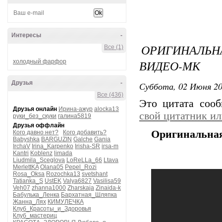
Интересы
-
ОРИГИНАЛЬНА
Все (1)
ВИДЕО-МК
холодный фарфор
Друзья
-
Суббота, 02 Июня 20
Все (436)
Это цитата соо
Друзья онлайн
Ирина-ажур
alocka13
свой цитатник и
руки_без_скуки
галина5819
Друзья оффлайн
Оригинальная
Кого давно нет?
Кого добавить?
Babyshka
BARGUZIN
Galche
Gania
IrchaV
Irina_Karpenko
Irisha-SR
irsa-m
Kantri
Koblenz
limada
Liudmila_Sceglova
LoReLLa_66
Ltava
MerlettKA
Olana05
Pepel_Rozi
Rosa_Oksa
Rozochka13
svetshant
Tatianka_S
UstEK
Valya6827
Vasilisa59
Veh07
zhanna1000
Zharskaja
Zinaida-k
Бабулька_Ленка
Бархатная_Шляпка
Жанна_Лях
КИМУЛЕЧКА
Клуб_Красоты_и_Здоровья
Клуб_мастериц