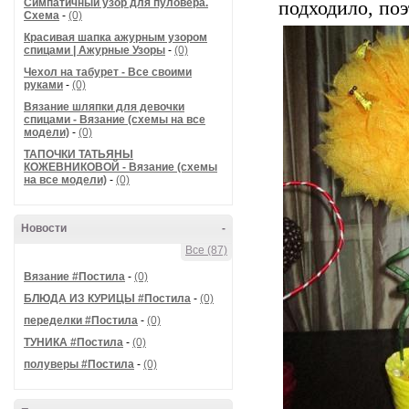
Симпатичный узор для пуловера.
подходило, поэ
Схема
-
(0)
Красивая шапка ажурным узором
спицами | Ажурные Узоры
-
(0)
Чехол на табурет - Все своими
руками
-
(0)
Вязание шляпки для девочки
спицами - Вязание (схемы на все
модели)
-
(0)
ТАПОЧКИ ТАТЬЯНЫ
КОЖЕВНИКОВОЙ - Вязание (схемы
на все модели)
-
(0)
Новости
-
Все (87)
Вязание #Постила
-
(0)
БЛЮДА ИЗ КУРИЦЫ #Постила
-
(0)
переделки #Постила
-
(0)
ТУНИКА #Постила
-
(0)
полуверы #Постила
-
(0)