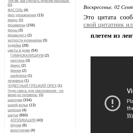
Три мк ,как сделать фуксию,канзаши.
(1)
Воскресенье, 02 Сент
ФАСОЛЬ
(4)
физ упражнения
(13)
Это цитата со
фикус
(1)
свой цитатник и
фоамиран
(156)
фоны
(3)
плетем из лен
фриволитэ
(2)
хитрости кулинарии
(3)
худейка
(28)
цветы в доме
(54)
ГИМНОКАЛИЦИУМ
(2)
нертера
(3)
фикус
(2)
финик
(2)
шефлера
(1)
чечевица
(1)
ЧУДЕСНЫЙ ГРЕЦКИЙ ОРЕХ
(1)
Чудо-смесь для омоложения - не
верю,но проверю.
(1)
шапочки
(334)
шарф колье
(13)
шибори
(4)
шитье
(660)
АППЛИКАЦИЯ
(43)
блузки
(6)
воротнички
(4)