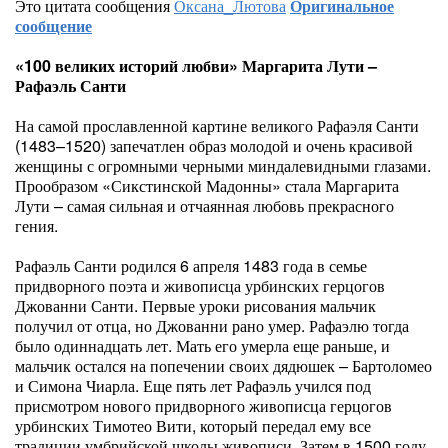
Это цитата сообщения
Оксана_Лютова
Оригинальное
сообщение
«100 великих историй любви» Маргарита Лути –
Рафаэль Санти
На самой прославленной картине великого Рафаэля Санти
(1483–1520) запечатлен образ молодой и очень красивой
женщины с огромными черными миндалевидными глазами.
Прообразом «Сикстинской Мадонны» стала Маргарита
Лути – самая сильная и отчаянная любовь прекрасного
гения.
Рафаэль Санти родился 6 апреля 1483 года в семье
придворного поэта и живописца урбинских герцогов
Джованни Санти. Первые уроки рисования мальчик
получил от отца, но Джованни рано умер. Рафаэлю тогда
было одиннадцать лет. Мать его умерла еще раньше, и
мальчик остался на попечении своих дядюшек – Бартоломео
и Симона Чиарла. Еще пять лет Рафаэль учился под
присмотром нового придворного живописца герцогов
урбинских Тимотео Вити, который передал ему все
традиции умбрийской школы живописи. Затем в 1500 году