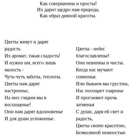
Как совершенны и просты!
Их дарит щедро нам природа,
Как образ дивной красоты.
Цветы живут и дарят
радость
Цветы - небес
Их аромат, такая сладость!
благославленье!
И нужно им, всего лишь
Они невинны и чисты.
малость -
Когда нас мучают
Чуть-чуть заботы, теплоты.
сомненья
Цветы нам дарят
Или бываем мы грустны,
настроенье,
Нас посещает озаренье
На них глядим мы в
И прогоняют прочь
восхищенье!
затменья
Они нам дарят вдохновенье
С души, даря ей свет и
И для души успокоенье.
радость,
Цветы своею красотою,
Безмолвной нежностью