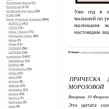
Коллекция фонов
(1)
Коробочки
(173)
Уже год я з
косметика для лица
(20)
КОФЕ
(24)
малышей по ую
куклы чулочной техникой
(980)
ВОЛОСЫ
(41)
маленьким ж
ГЛАЗА
(11)
настоящим лю
куклы Т.Конне
(71)
кукольная утварь
(86)
мышь
(2)
обувь
(71)
ОДЕЖДА
(56)
Рубрики:
куклы чулочной технико
ШЛЯПКИ
(34)
кулинария
(1497)
баклажаны
(11)
БЛИНЫ
(8)
бутерброды
(19)
грибы
(15)
ПРИЧЕСКА 
желе
(10)
жульен
(9)
МОРОЗОВОЙ
кабачки
(15)
кальмары
(11)
канапе
(10)
Вторник, 10 Февраля 
капуста
(7)
Картошка
(5)
Это цитата со
каша
(8)