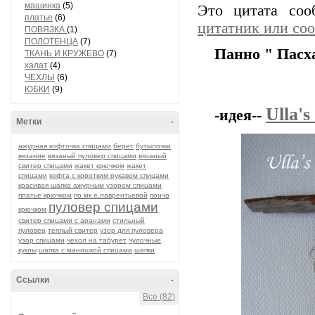
машинка
(5)
Это цитата со
платье
(6)
цитатник или со
ПОВЯЗКА
(1)
ПОЛОТЕНЦА
(7)
Панно " Пасх
ТКАНЬ И КРУЖЕВО
(7)
халат
(4)
ЧЕХЛЫ
(6)
ЮБКИ
(9)
Ulla's
-идея--
Метки
-
ажурная кофточка спицами
берет
бутылочки
вязание
вязаный пуловер спицами
вязаный
свитер спицами
жакет крючком
жакет
спицами
кофта с коротким рукавом спицами
красивая шапка ажурным узором спицами
платье крючком
по мк е.лаврентьевой
пончо
пуловер спицами
крючком
свитер спицами с аранами
стильный
пуловер
теплый свитер
узор для пуловера
узор спицами
чехол на табурет
чулочные
куклы
шапка с манишкой спицами
шапки
Ссылки
-
Все (82)