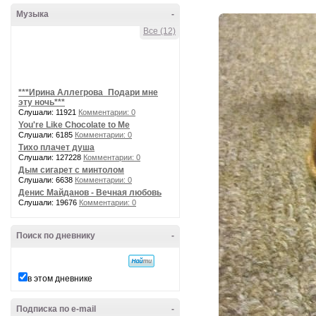
Музыка
-
Все (12)
***Ирина Аллегрова_Подари мне
эту ночь***
Слушали: 11921
Комментарии: 0
You're Like Chocolate to Me
Слушали: 6185
Комментарии: 0
Тихо плачет душа
Слушали: 127228
Комментарии: 0
Дым сигарет с минтолом
Слушали: 6638
Комментарии: 0
Денис Майданов - Вечная любовь
Слушали: 19676
Комментарии: 0
Поиск по дневнику
-
в этом дневнике
Подписка по e-mail
-