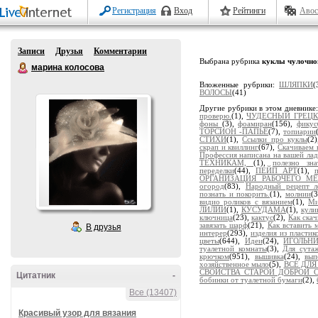
Регистрация
Вход
Рейтинги
Авос
Записи
Друзья
Комментарии
Выбрана рубрика
куклы чулочно
марина колосова
Вложенные рубрики:
ШЛЯПКИ
(
ВОЛОСЫ
(41)
Другие рубрики в этом дневнике
проверю.
(1),
ЧУДЕСНЫЙ ГРЕЦК
фоны
(3),
фоамиран
(156),
фикус
ТОРСИОН -ПАПЬЕ
(7),
топиарии
СТИХИ
(1),
Ссылки про куклы
(2
скрап и квиллинг
(67),
Скачиваем 
Профессия написана на вашей ла
ТЕХНИКАМ,
(1),
полезно зна
переделки
(44),
ПЕЙП АРТ
(1),
ОРГАНИЗАЦИЯ РАБОЧЕГО МЕ
огород
(83),
Народный рецепт л
познать и покорить.
(1),
молнии
(
видио роликов с вязанием
(1),
Ми
ЛИЛИИ
(1),
КУСУДАМА
(1),
кули
ключница
(23),
кактус
(2),
Как скач
завязать шарф
(21),
Как вставить 
В друзья
интерер
(293),
изделия из пласти
цветы
(644),
Идеи
(24),
ИГОЛЬН
туалетной комнаты
(3),
Для сута
крючком
(951),
вышивка
(24),
вып
хозяйственное мыло
(5),
ВСЕ ДЛ
СВОЙСТВА СТАРОЙ ДОБРОЙ СО
Цитатник
-
бобинки от туалетной бумаги
(2),
Все (13407)
Красивый узор для вязания