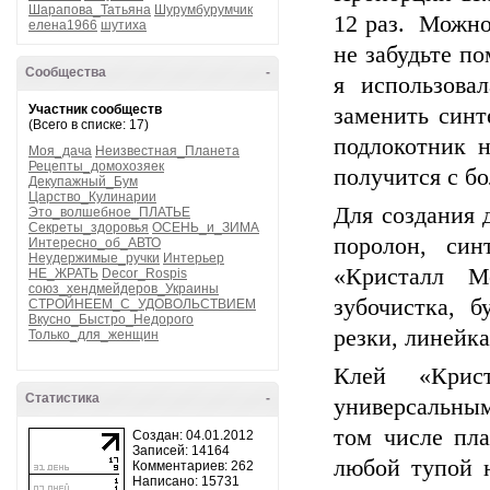
Шарапова_Татьяна
Шурумбурумчик
12 раз. Можно
елена1966
шутиха
не забудьте п
Сообщества
-
я использова
Участник сообществ
заменить синт
(Всего в списке: 17)
подлокотник н
Моя_дача
Неизвестная_Планета
Рецепты_домохозяек
получится с б
Декупажный_Бум
Царство_Кулинарии
Для создания 
Это_волшебное_ПЛАТЬЕ
Секреты_здоровья
ОСЕНЬ_и_ЗИМА
поролон, син
Интересно_об_АВТО
Неудержимые_ручки
Интерьер
«Кристалл М
НЕ_ЖРАТЬ
Decor_Rospis
союз_хендмейдеров_Украины
зубочистка, 
СТРОЙНЕЕМ_С_УДОВОЛЬСТВИЕМ
Вкусно_Быстро_Недорого
резки, линейка
Только_для_женщин
Клей «Крис
Статистика
-
универсальным
том числе пл
Создан: 04.01.2012
Записей: 14164
любой тупой 
Комментариев: 262
Написано: 15731