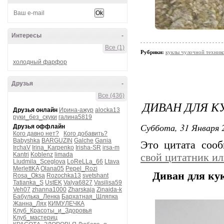
Интересы
-
Все (1)
Рубрики:
куклы чулочной технико
холодный фарфор
Друзья
-
Все (436)
ДИВАН ДЛЯ К
Друзья онлайн
Ирина-ажур
alocka13
руки_без_скуки
галина5819
Суббота, 31 Января 2
Друзья оффлайн
Кого давно нет?
Кого добавить?
Babyshka
BARGUZIN
Galche
Gania
Это цитата соо
IrchaV
Irina_Karpenko
Irisha-SR
irsa-m
Kantri
Koblenz
limada
свой цитатник и
Liudmila_Sceglova
LoReLLa_66
Ltava
MerlettKA
Olana05
Pepel_Rozi
Диван для ку
Rosa_Oksa
Rozochka13
svetshant
Tatianka_S
UstEK
Valya6827
Vasilisa59
Veh07
zhanna1000
Zharskaja
Zinaida-k
Бабулька_Ленка
Бархатная_Шляпка
Жанна_Лях
КИМУЛЕЧКА
Клуб_Красоты_и_Здоровья
Клуб_мастериц