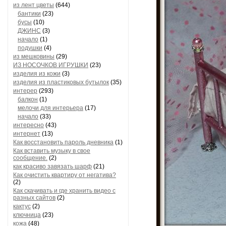
из лент цветы
(644)
бантики
(23)
бусы
(10)
ДЖИНС
(3)
начало
(1)
подушки
(4)
из мешковины
(29)
ИЗ НОСОЧКОВ ИГРУШКИ
(23)
изделия из кожи
(3)
изделия из пластиковых бутылок
(35)
интерер
(293)
балкон
(1)
мелочи для интерьера
(17)
начало
(33)
интересно
(43)
интернет
(13)
Как восстановить пароль дневника
(1)
Как вставить музыку в свое
сообщение.
(2)
как красиво завязать шарф
(21)
Как очистить квартиру от негатива?
(2)
Как скачивать и где хранить видео с
разных сайтов
(2)
кактус
(2)
ключница
(23)
кожа
(48)