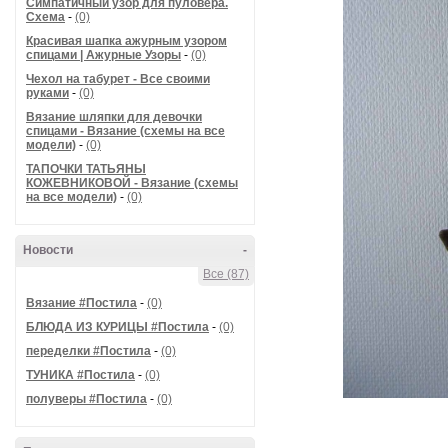
Симпатичный узор для пуловера.
Схема
-
(0)
Красивая шапка ажурным узором
спицами | Ажурные Узоры
-
(0)
Чехол на табурет - Все своими
руками
-
(0)
Вязание шляпки для девочки
спицами - Вязание (схемы на все
модели)
-
(0)
ТАПОЧКИ ТАТЬЯНЫ
КОЖЕВНИКОВОЙ - Вязание (схемы
на все модели)
-
(0)
Новости
-
Все (87)
Вязание #Постила
-
(0)
БЛЮДА ИЗ КУРИЦЫ #Постила
-
(0)
переделки #Постила
-
(0)
ТУНИКА #Постила
-
(0)
полуверы #Постила
-
(0)