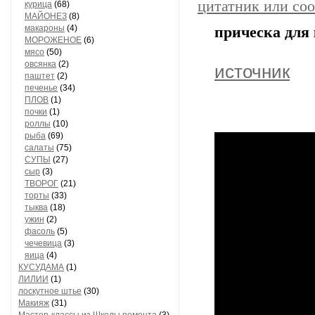
цитатник или со
курица
(68)
МАЙОНЕЗ
(8)
макароны
(4)
прическа для
МОРОЖЕНОЕ
(6)
мясо
(50)
овсянка
(2)
источник
паштет
(2)
печенье
(34)
ПЛОВ
(1)
почки
(1)
роллы
(10)
рыба
(69)
салаты
(75)
СУПЫ
(27)
сыр
(3)
ТВОРОГ
(21)
торты
(33)
тыква
(18)
ужин
(2)
фасоль
(5)
чечевица
(3)
яица
(4)
КУСУДАМА
(1)
ЛИЛИИ
(1)
лоскутное штье
(30)
Макияж
(31)