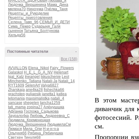
КРАСОТА_ЗДОРОВЬЯ
Любава_я
Людочка_Вершинина
Мама_Дина
милена70
Ниноччка
Пчёлка_Таня
Рецепты_и_Рукоделие
Рецепты_приготовления
Селена_Тавр_96
СЕМЬЯ_И_ДЕТИ
Сима_Пекер
Сударыня_Галя
сыненок
Татьяна_Болтунова
Хильда56
Постоянные читатели
-
Все (158)
AVVALLON
Elena_Nikol
Fairy_Flowers
Galaskol
H_E_L_G_A_NV
Helenart
Igal_Katz
Ineangel
Iskuschenie
Leol
Minchenko_Tatiana
Natali-Ja
Natali_14
RYT1609
SelenArt
Valya6827
Zharskaja
ane4ka28
fishechka66
grachstep
guljapsik
janetta1
katlea
letomania
maxsimalistka
natali_4
В этом масте
sancase
shegelen
tancha1259
tati_mama
zopina27
Алёнушшка
диванчик для 
Афганка
Госпожа_Садыкова
Заурало4ка
Любовь_Андреевна_С
фотосесиий. Р
Людмила_Кременецкая
Людочка_Вершинина
ЛюдьмилаСм
см.
Люмася
Мила_Оли
Н-и-н-ч-а
Ольгуня66
Рябина_Рябинушка
Пропорции взя
Светхен
Тинуля68