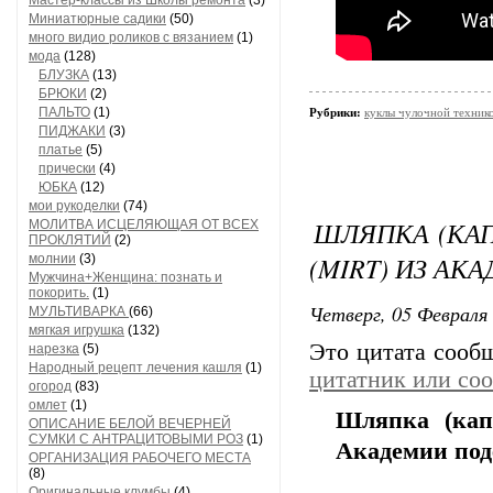
Мастер-классы из Школы ремонта
(3)
Миниатюрные садики
(50)
много видио роликов с вязанием
(1)
мода
(128)
БЛУЗКА
(13)
БРЮКИ
(2)
ПАЛЬТО
(1)
Рубрики:
куклы чулочной техник
ПИДЖАКИ
(3)
платье
(5)
прически
(4)
ЮБКА
(12)
мои рукоделки
(74)
ШЛЯПКА (КАП
МОЛИТВА ИСЦЕЛЯЮЩАЯ ОТ ВСЕХ
ПРОКЛЯТИЙ
(2)
(MIRT) ИЗ АК
молнии
(3)
Мужчина+Женщина: познать и
покорить.
(1)
Четверг, 05 Февраля 
МУЛЬТИВАРКА
(66)
мягкая игрушка
(132)
Это цитата соо
нарезка
(5)
Народный рецепт лечения кашля
(1)
цитатник или со
огород
(83)
омлет
(1)
Шляпка (кап
ОПИСАНИЕ БЕЛОЙ ВЕЧЕРНЕЙ
СУМКИ С АНТРАЦИТОВЫМИ РОЗ
(1)
Академии под
ОРГАНИЗАЦИЯ РАБОЧЕГО МЕСТА
(8)
Оригинальные клумбы
(4)