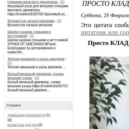
ПРОСТО КЛАД
спицами женского джемпера
-
(0)
Красивый узор для вязания спицами
женского джемпера
Суббота, 28 Февраля
https://t.me/knit100/705 Красивый уз...
Волнистое начало вязания
-
(0)
Это цитата соо
Волнистое начало вязания
цитатник или со
Шапка ушанка спицами и
кеттлевкой
-
(0)
Шапка ушанка спицами и кеттлевкой
Просто КЛАД 
УРОКИ ОТ SMETANKA BFlash
Благодарю за цитирование и
нажатие...
Теплая манишка и шаль крючком
-
(0)
Теплая манишка и шаль крючком ...
Белый вязаный джемпер, схема
вязания узора
-
(0)
Белый вязаный джемпер, схема
вязания узора https://t.me/knit100/701
Белый вязаный джемпе...
Рубрики
-
домашние полезности
(1)
(0)
косметика для рук
(2)