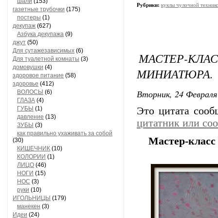
шали
(153)
Рубрики:
куклы чулочной техник
газетные трубочки
(175)
постеры
(1)
декупаж
(627)
Азбука декупажа
(9)
джут
(50)
Для сутажезависимых
(6)
МАСТЕР-КЛ
Для туалетной комнаты
(3)
домовушки
(4)
МИНИАТЮРА.
здоровое питание
(58)
здоровье
(412)
Вторник, 24 Февраля 
ВОЛОСЫ
(6)
ГЛАЗА
(4)
ГУБЫ
(1)
Это цитата соо
давление
(13)
цитатник или со
ЗУБЫ
(3)
как правильно ухаживать за собой
Мастер-класс
(30)
КИШЕЧНИК
(10)
КОЛОРИИ
(1)
ЛИЦО
(46)
НОГИ
(15)
НОС
(3)
руки
(10)
ИГОЛЬНИЦЫ
(179)
манекен
(3)
Идеи
(24)