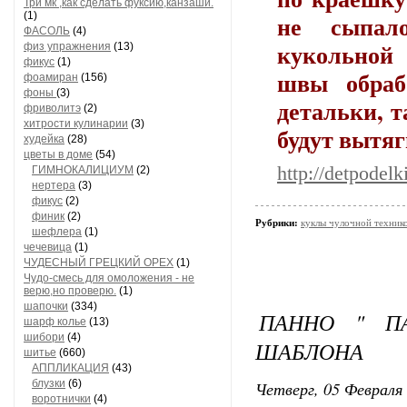
Три мк ,как сделать фуксию,канзаши.
(1)
не сыпал
ФАСОЛЬ
(4)
кукольной
физ упражнения
(13)
фикус
(1)
швы обраб
фоамиран
(156)
фоны
(3)
детальки, т
фриволитэ
(2)
хитрости кулинарии
(3)
будут вытяг
худейка
(28)
цветы в доме
(54)
http://detpodel
ГИМНОКАЛИЦИУМ
(2)
нертера
(3)
фикус
(2)
финик
(2)
Рубрики:
куклы чулочной техн
шефлера
(1)
чечевица
(1)
ЧУДЕСНЫЙ ГРЕЦКИЙ ОРЕХ
(1)
Чудо-смесь для омоложения - не
верю,но проверю.
(1)
шапочки
(334)
ПАННО " П
шарф колье
(13)
шибори
(4)
ШАБЛОНА
шитье
(660)
АППЛИКАЦИЯ
(43)
блузки
(6)
Четверг, 05 Февраля 
воротнички
(4)