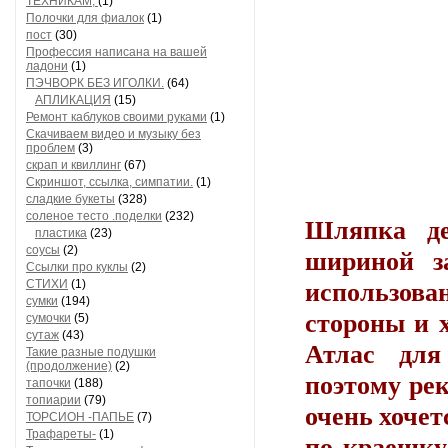
ТЕХНИКАМ,
(1)
Полочки для фиалок
(1)
пост
(30)
Профессия написана на вашей
ладони
(1)
ПЭЧВОРК БЕЗ ИГОЛКИ.
(64)
АПЛИКАЦИЯ
(15)
Ремонт каблуков своими руками
(1)
Скачиваем видео и музыку без
проблем
(3)
скрап и квиллинг
(67)
Скриншот, ссылка, симпатии.
(1)
сладкие букеты
(328)
соленое тесто .поделки
(232)
Шляпка де
пластика
(23)
шириной з
соусы
(2)
Ссылки про куклы
(2)
использован
СТИХИ
(1)
сумки
(194)
стороны и 
сумочки
(5)
сутаж
(43)
Атлас для
Такие разные подушки
(продолжение)
(2)
поэтому рек
тапочки
(188)
топиарии
(79)
очень хочет
ТОРСИОН -ПАПЬЕ
(7)
Трафареты-
(1)
по краешку