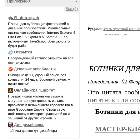
Приложения
-
Все (5)
Я - фотограф
Плагин для публикации фотографий в
дневнике пользователя. Минимальные
Рубрики:
куклы чулочной техник
системные требования: Internet Explorer 6,
лоскутное штье
Fire Fox 1.5, Opera 9.5, Safari 3.1.1 со
включенным JavaScript. Возможно это
будет рабо
Открытки
Перерожденный каталог открыток на все
случаи жизни
БОТИНКИ ДЛЯ
Дешевые авиабилеты
Выгодные цены, удобный поиск, без
Понедельник, 02 Февр
комиссии, 24 часа. Бронируй сейчас –
плати потом!
Онлайн-игра "Empire"
Это цитата соо
Преврати свой маленький замок в
цитатник или со
могущественную крепость и стань
правителем величайшего королевства в
игре Goodgame Empire. Строй свою
Ботинки для 
собственную империю, расширяй ее и
защищай от других игроков. Б
Для дизайнеров
МАСТЕР-КЛ
таблица цветов для дизайнера