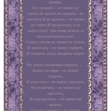
понять,
Не говорить – не значит не
узнать.Не значит не увидеть – не
смотреть И не кричать – не значит
не гореть,И промолчать, и не
найти ответ -Две вещи разные, в
них родственного нет.
Стоять совсем не значит не лететь,
И замолчать – не значит умереть,
И замереть, когда увидишь смерть
-
Не значит унижение стерпеть. …
Бежать во мрак – не значит
уходить,
И отпустить – не значит упустить,
Не отомстить – не значит все
простить,
И порознь быть – не значит не
любить.
Сказать “люблю” – не значит