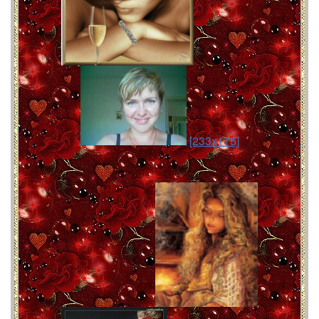
[233x175]