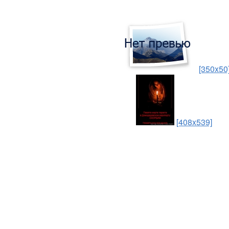
[350x50
[408x539]
И снова боль за эти души,
И снова катится слеза...
И снова мы неравнодушны,
И снова скорби - есть свеча.
Защемило сердце раною...
Свеча памяти и скорби