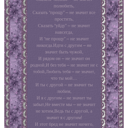
полюбить,
Сказать “прощу” – не значит все
простить,
Сказать “уйду” – не значит
навсегда,
И “не прощу” – не значит
никогда.Идти с другим – не
значит быть чужой,
И рядом он – не значит он
родной,И без тебя – не значит не с
тобой,Любить тебя – не значит,
что ты мой…
И ты с другой – не значит ты
любим,
И я с другим – не значит ты
забыт,Не вместе мы – не значит
не хотим,Ведь ты с другой, а
значит я с другим!
И этот бред не значит ничего,