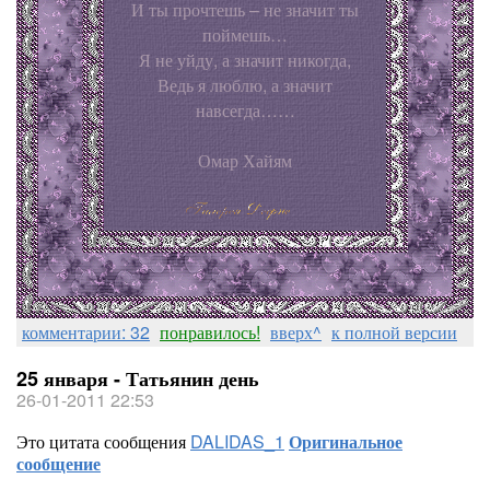
И ты прочтешь – не значит ты
поймешь…
Я не уйду, а значит никогда,
Ведь я люблю, а значит
навсегда……
Омар Хайям
комментарии: 32
понравилось!
вверх^
к полной версии
25 января - Татьянин день
26-01-2011 22:53
Это цитата сообщения
DALIDAS_1
Оригинальное
сообщение