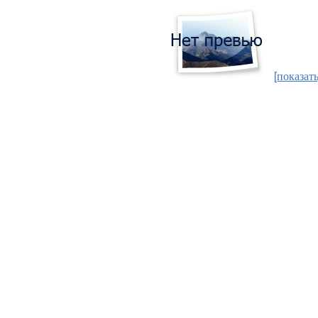
[показать
Защемило сердце раною,
Будто в грудь осколком ранило
Я не знала и не ведала,
Что рвануло в Домодедово!
Словно стаю птиц в пути,
Разметало - не найти,
Сбило громом в перелет –
И закончился полет...