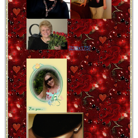
[233x175]