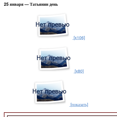
25 января — Татьянин день
[x106]
[x80]
[показать]