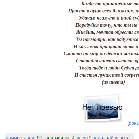
Когда-то причинённые те
Прости в душе всех ближних, н
Удачам чьим-то и иной суд
Порадуйся тому, что ты на 
Живёшь, мечтая обрести лю
Ты посмотри, как радуются
И как легко прощают вновь и 
Смотри на мир по-детски чистым
Старайся видеть светлое кр
Тогда тебе и люди будут р
И счастья лучик твой согрее
(из инета)
[пока
Zosik_K
комментарии: 97
понравилось!
вверх^
к полной версии