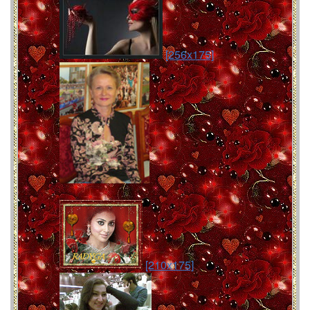
[256x175]
[210x175]