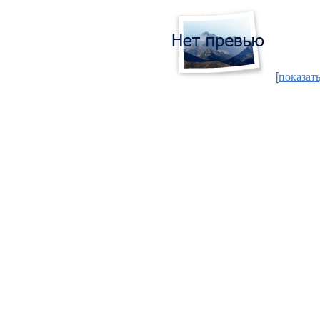
[показать
Защемило сердце раною,
Будто в грудь осколком ранило
Я не знала и не ведала,
Что рвануло в Домодедово!
Словно стаю птиц в пути,
Разметало - не найти,
Сбило громом в перелет –
И закончился полет...