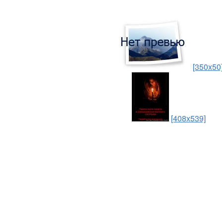
[350x50
[408x539]
И снова боль за эти души,
И снова катится слеза...
И снова мы неравнодушны,
И снова скорби - есть свеча.
Защемило сердце раною...
Свеча памяти и скорби