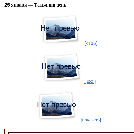
25 января — Татьянин день
[x106]
[x80]
[показать]