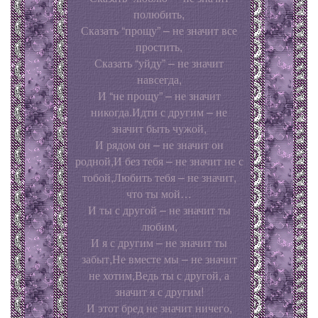
полюбить,
Сказать “прощу” – не значит все
простить,
Сказать “уйду” – не значит
навсегда,
И “не прощу” – не значит
никогда.Идти с другим – не
значит быть чужой,
И рядом он – не значит он
родной,И без тебя – не значит не с
тобой,Любить тебя – не значит,
что ты мой…
И ты с другой – не значит ты
любим,
И я с другим – не значит ты
забыт,Не вместе мы – не значит
не хотим,Ведь ты с другой, а
значит я с другим!
И этот бред не значит ничего,