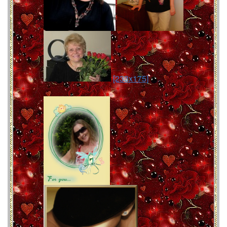
[233x175]