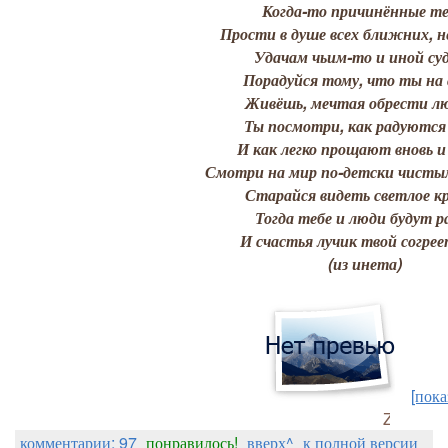
Когда-то причинённые те
Прости в душе всех ближних, н
Удачам чьим-то и иной суд
Порадуйся тому, что ты на 
Живёшь, мечтая обрести лю
Ты посмотри, как радуются
И как легко прощают вновь и 
Смотри на мир по-детски чистым
Старайся видеть светлое кр
Тогда тебе и люди будут р
И счастья лучик твой согрее
(из инета)
[пока
Zosik_K
комментарии: 97
понравилось!
вверх^
к полной версии