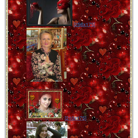
[256x175]
[210x175]