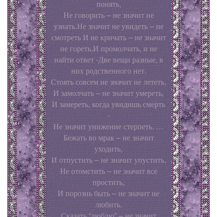
понять,
Не говорить – не значит не
узнать.Не значит не увидеть – не
смотреть И не кричать – не значит
не гореть,И промолчать, и не
найти ответ -Две вещи разные, в
них родственного нет.
Стоять совсем не значит не лететь,
И замолчать – не значит умереть,
И замереть, когда увидишь смерть
-
Не значит унижение стерпеть. …
Бежать во мрак – не значит
уходить,
И отпустить – не значит упустить,
Не отомстить – не значит все
простить,
И порознь быть – не значит не
любить.
Сказать “люблю” – не значит