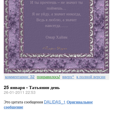
И ты прочтешь – не значит ты
поймешь…
Я не уйду, а значит никогда,
Ведь я люблю, а значит
навсегда……
Омар Хайям
комментарии: 32
понравилось!
вверх^
к полной версии
25 января - Татьянин день
26-01-2011 22:53
Это цитата сообщения
DALIDAS_1
Оригинальное
сообщение