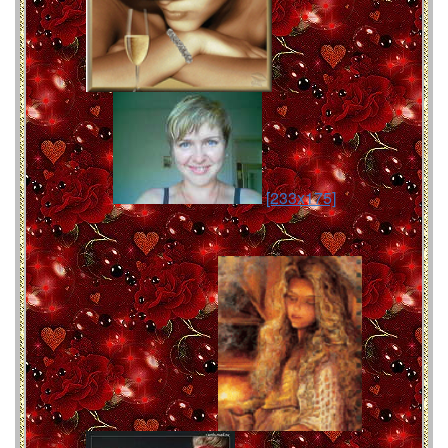
[233x175]