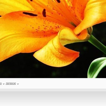
то
личное