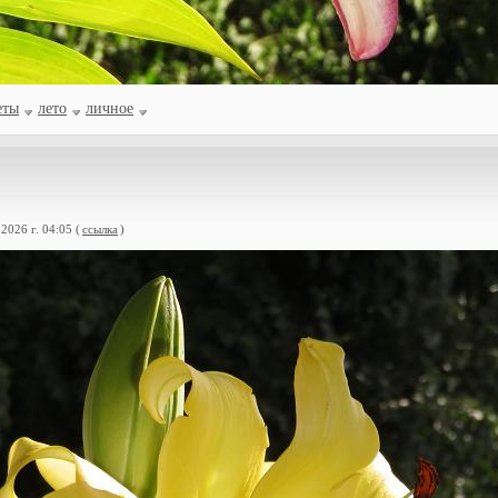
еты
лето
личное
2026 г. 04:05 (
ссылка
)