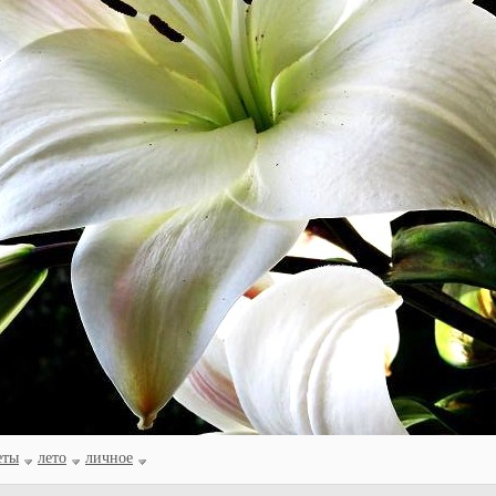
еты
лето
личное