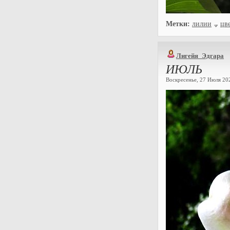
Метки:
лилии
цв
Лигейя_Эдгара
ИЮЛЬ
Воскресенье, 27 Июля 202