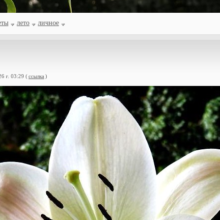
еты
лето
личное
6 г. 03:29 (
ссылка
)