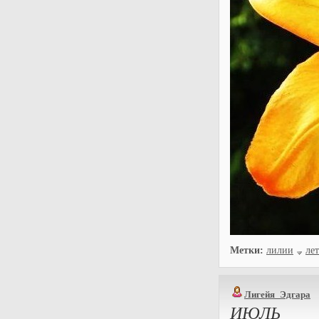
Метки:
лилии
ле
Лигейя_Эдгара
ИЮЛЬ