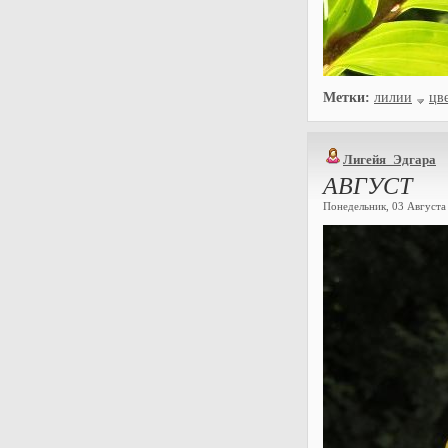
Метки:
лилии
цв
Лигейя_Эдгара
АВГУСТ
Понедельник, 03 Августа 