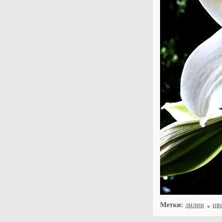
Метки:
лилии
цв