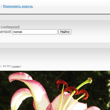
/
Напомнить пароль
 сообщений
 меткой
г. 04:39 (
ссылка
)